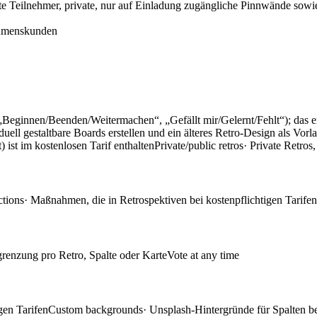
te Teilnehmer, private, nur auf Einladung zugängliche Pinnwände sowi
ehmenskunden
“, „Beginnen/Beenden/Weitermachen“, „Gefällt mir/Gelernt/Fehlt“); da
iduell gestaltbare Boards erstellen und ein älteres Retro-Design als V
 ist im kostenlosen Tarif enthalten
Private/public retros
· Private Retros
ctions
· Maßnahmen, die in Retrospektiven bei kostenpflichtigen Tarifen
renzung pro Retro, Spalte oder Karte
Vote at any time
gen Tarifen
Custom backgrounds
· Unsplash-Hintergründe für Spalten be