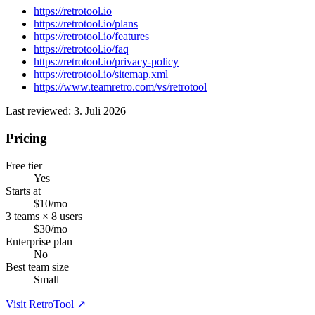
https://retrotool.io
https://retrotool.io/plans
https://retrotool.io/features
https://retrotool.io/faq
https://retrotool.io/privacy-policy
https://retrotool.io/sitemap.xml
https://www.teamretro.com/vs/retrotool
Last reviewed: 3. Juli 2026
Pricing
Free tier
Yes
Starts at
$10/mo
3 teams × 8 users
$30/mo
Enterprise plan
No
Best team size
Small
Visit RetroTool ↗