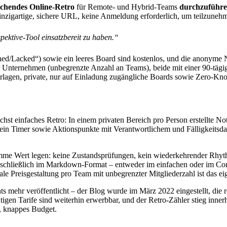
rechendes Online-Retro
für Remote- und Hybrid-Teams
durchzuführ
 einzigartige, sichere URL, keine Anmeldung erforderlich, um teilzuneh
pektive-Tool einsatzbereit zu haben.“
ned/Lacked“) sowie ein leeres Board sind kostenlos, und die anonyme
Unternehmen (unbegrenzte Anzahl an Teams), beide mit einer 90-tägige
Vorlagen, private, nur auf Einladung zugängliche Boards sowie Zero-K
chst einfaches Retro: In einem privaten Bereich pro Person erstellte 
in Timer sowie Aktionspunkte mit Verantwortlichem und Fälligkeitsd
gramme Wert legen: keine Zustandsprüfungen, kein wiederkehrender Rh
t ausschließlich im Markdown-Format – entweder im einfachen oder im
 Preisgestaltung pro Team mit unbegrenzter Mitgliederzahl ist das ei
ichts mehr veröffentlicht – der Blog wurde im März 2022 eingestellt, d
htigen Tarife sind weiterhin erwerbbar, und der Retro-Zähler stieg inn
e, knappes Budget.