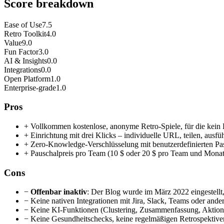
Score breakdown
Ease of Use
7.5
Retro Toolkit
4.0
Value
9.0
Fun Factor
3.0
AI & Insights
0.0
Integrations
0.0
Open Platform
1.0
Enterprise-grade
1.0
Pros
+
Vollkommen kostenlose, anonyme Retro-Spiele, für die kein K
+
Einrichtung mit drei Klicks – individuelle URL, teilen, ausfü
+
Zero-Knowledge-Verschlüsselung mit benutzerdefinierten P
+
Pauschalpreis pro Team (10 $ oder 20 $ pro Team und Monat,
Cons
−
Offenbar inaktiv
: Der Blog wurde im März 2022 eingestellt,
−
Keine nativen Integrationen mit Jira, Slack, Teams oder ande
−
Keine KI-Funktionen (Clustering, Zusammenfassung, Aktio
−
Keine Gesundheitschecks, keine regelmäßigen Retrospektiven