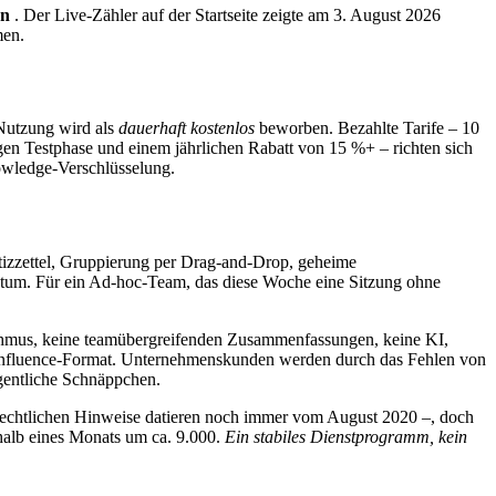
en
. Der Live-Zähler auf der Startseite zeigte am 3. August 2026
men.
 Nutzung wird als
dauerhaft kostenlos
beworben. Bezahlte Tarife – 10
n Testphase und einem jährlichen Rabatt von 15 %+ – richten sich
nowledge-Verschlüsselung.
Notizzettel, Gruppierung per Drag-and-Drop, geheime
atum. Für ein Ad-hoc-Team, das diese Woche eine Sitzung ohne
ythmus, keine teamübergreifenden Zusammenfassungen, keine KI,
 Confluence-Format. Unternehmenskunden werden durch das Fehlen von
gentliche Schnäppchen.
ie rechtlichen Hinweise datieren noch immer vom August 2020 –, doch
erhalb eines Monats um ca. 9.000.
Ein stabiles Dienstprogramm, kein