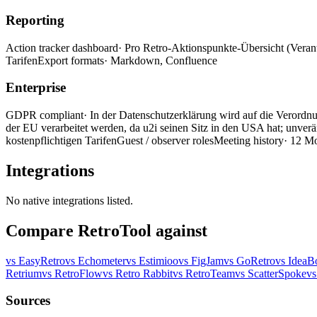
Reporting
Action tracker dashboard
· Pro Retro-Aktionspunkte-Übersicht (Verant
Tarifen
Export formats
· Markdown, Confluence
Enterprise
GDPR compliant
· In der Datenschutzerklärung wird auf die Verord
der EU verarbeitet werden, da u2i seinen Sitz in den USA hat; unverä
kostenpflichtigen Tarifen
Guest / observer roles
Meeting history
· 12 Mo
Integrations
No native integrations listed.
Compare RetroTool against
vs EasyRetro
vs Echometer
vs Estimioo
vs FigJam
vs GoRetro
vs IdeaB
Retrium
vs RetroFlow
vs Retro Rabbit
vs RetroTeam
vs ScatterSpoke
vs
Sources