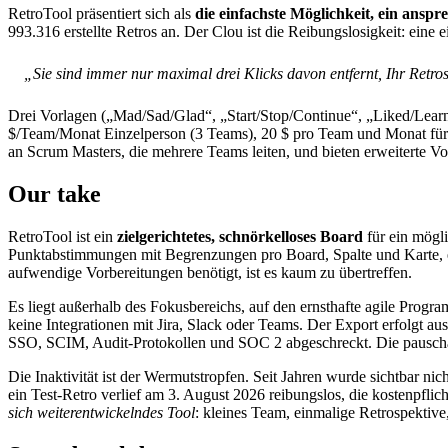
RetroTool präsentiert sich als
die einfachste Möglichkeit, ein ansp
993.316 erstellte Retros an. Der Clou ist die Reibungslosigkeit: eine
„Sie sind immer nur maximal drei Klicks davon entfernt, Ihr Retros
Drei Vorlagen („Mad/Sad/Glad“, „Start/Stop/Continue“, „Liked/Lear
$/Team/Monat Einzelperson (3 Teams), 20 $ pro Team und Monat für 
an Scrum Masters, die mehrere Teams leiten, und bieten erweiterte 
Our take
RetroTool ist ein
zielgerichtetes, schnörkelloses Board
für ein mögli
Punktabstimmungen mit Begrenzungen pro Board, Spalte und Karte, e
aufwendige Vorbereitungen benötigt, ist es kaum zu übertreffen.
Es liegt außerhalb des Fokusbereichs, auf den ernsthafte agile Pro
keine Integrationen mit Jira, Slack oder Teams. Der Export erfolg
SSO, SCIM, Audit-Protokollen und SOC 2 abgeschreckt. Die pauschale
Die Inaktivität ist der Wermutstropfen. Seit Jahren wurde sichtbar n
ein Test-Retro verlief am 3. August 2026 reibungslos, die kostenpflic
sich weiterentwickelndes Tool
: kleines Team, einmalige Retrospektiv