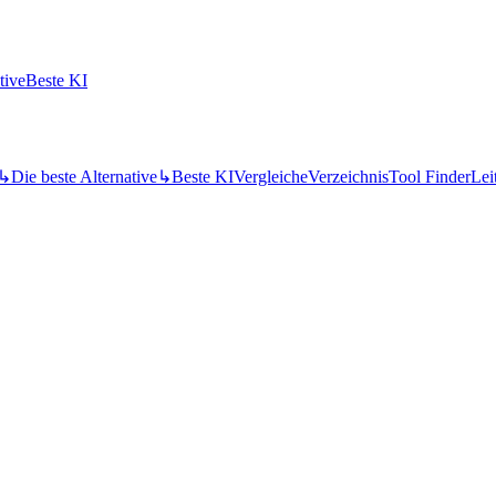
tive
Beste KI
↳
Die beste Alternative
↳
Beste KI
Vergleiche
Verzeichnis
Tool Finder
Lei