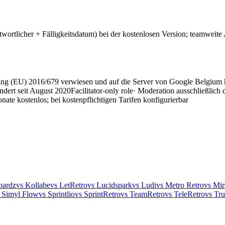
wortlicher + Fälligkeitsdatum) bei der kostenlosen Version; teamweite 
nung (EU) 2016/679 verwiesen und auf die Server von Google Belgium 
ndert seit August 2020
Facilitator-only role
· Moderation ausschließlich 
nate kostenlos; bei kostenpflichtigen Tarifen konfigurierbar
oardz
vs Kollabe
vs LetRetro
vs Lucidspark
vs Ludi
vs Metro Retro
vs Mir
 Simyl Flow
vs Sprintlio
vs SprintRetro
vs TeamRetro
vs TeleRetro
vs Tru