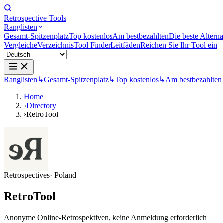
Retrospective Tools
Ranglisten
Gesamt-Spitzenplatz
Top kostenlos
Am bestbezahlten
Die beste Alterna
Vergleiche
Verzeichnis
Tool Finder
Leitfäden
Reichen Sie Ihr Tool ein
Ranglisten
↳
Gesamt-Spitzenplatz
↳
Top kostenlos
↳
Am bestbezahlten
Home
›
Directory
›
RetroTool
Retrospectives
· Poland
RetroTool
Anonyme Online-Retrospektiven, keine Anmeldung erforderlich