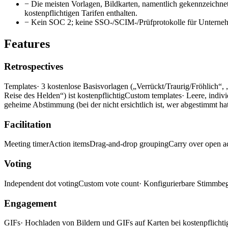
−
Die meisten Vorlagen, Bildkarten, namentlich gekennzeichne
kostenpflichtigen Tarifen enthalten.
−
Kein SOC 2; keine SSO-/SCIM-/Prüfprotokolle für Untern
Features
Retrospectives
Templates
· 3 kostenlose Basisvorlagen („Verrückt/Traurig/Fröhlich
Reise des Helden“) ist kostenpflichtig
Custom templates
· Leere, indiv
geheime Abstimmung (bei der nicht ersichtlich ist, wer abgestimmt hat)
Facilitation
Meeting timer
Action items
Drag-and-drop grouping
Carry over open a
Voting
Independent dot voting
Custom vote count
· Konfigurierbare Stimmbeg
Engagement
GIFs
· Hochladen von Bildern und GIFs auf Karten bei kostenpflichti