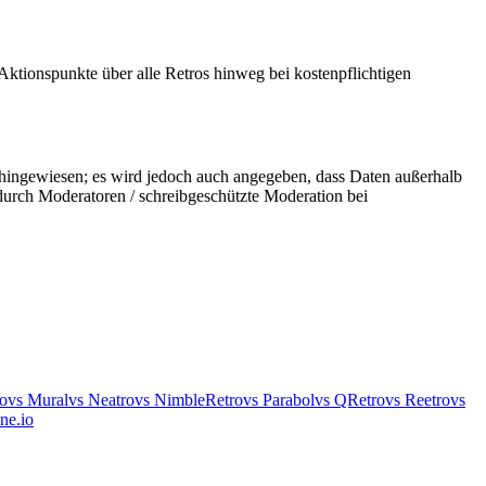
Aktionspunkte über alle Retros hinweg bei kostenpflichtigen
hingewiesen; es wird jedoch auch angegeben, dass Daten außerhalb
durch Moderatoren / schreibgeschützte Moderation bei
o
vs Mural
vs Neatro
vs NimbleRetro
vs Parabol
vs QRetro
vs Reetro
vs
ne.io