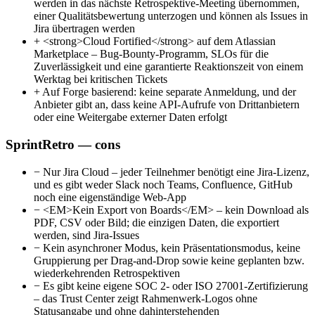
werden in das nächste Retrospektive-Meeting übernommen,
einer Qualitätsbewertung unterzogen und können als Issues in
Jira übertragen werden
+
<strong>Cloud Fortified</strong> auf dem Atlassian
Marketplace – Bug-Bounty-Programm, SLOs für die
Zuverlässigkeit und eine garantierte Reaktionszeit von einem
Werktag bei kritischen Tickets
+
Auf Forge basierend: keine separate Anmeldung, und der
Anbieter gibt an, dass keine API-Aufrufe von Drittanbietern
oder eine Weitergabe externer Daten erfolgt
SprintRetro — cons
−
Nur Jira Cloud – jeder Teilnehmer benötigt eine Jira-Lizenz,
und es gibt weder Slack noch Teams, Confluence, GitHub
noch eine eigenständige Web-App
−
<EM>Kein Export von Boards</EM> – kein Download als
PDF, CSV oder Bild; die einzigen Daten, die exportiert
werden, sind Jira-Issues
−
Kein asynchroner Modus, kein Präsentationsmodus, keine
Gruppierung per Drag-and-Drop sowie keine geplanten bzw.
wiederkehrenden Retrospektiven
−
Es gibt keine eigene SOC 2- oder ISO 27001-Zertifizierung
– das Trust Center zeigt Rahmenwerk-Logos ohne
Statusangabe und ohne dahinterstehenden