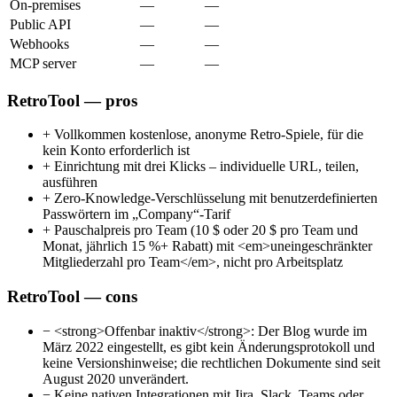
On-premises
—
—
Public API
—
—
Webhooks
—
—
MCP server
—
—
RetroTool — pros
+
Vollkommen kostenlose, anonyme Retro-Spiele, für die
kein Konto erforderlich ist
+
Einrichtung mit drei Klicks – individuelle URL, teilen,
ausführen
+
Zero-Knowledge-Verschlüsselung mit benutzerdefinierten
Passwörtern im „Company“-Tarif
+
Pauschalpreis pro Team (10 $ oder 20 $ pro Team und
Monat, jährlich 15 %+ Rabatt) mit <em>uneingeschränkter
Mitgliederzahl pro Team</em>, nicht pro Arbeitsplatz
RetroTool — cons
−
<strong>Offenbar inaktiv</strong>: Der Blog wurde im
März 2022 eingestellt, es gibt kein Änderungsprotokoll und
keine Versionshinweise; die rechtlichen Dokumente sind seit
August 2020 unverändert.
−
Keine nativen Integrationen mit Jira, Slack, Teams oder