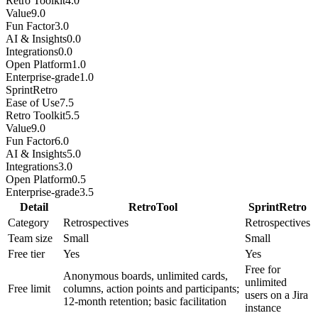
Retro Toolkit
4.0
Value
9.0
Fun Factor
3.0
AI & Insights
0.0
Integrations
0.0
Open Platform
1.0
Enterprise-grade
1.0
SprintRetro
Ease of Use
7.5
Retro Toolkit
5.5
Value
9.0
Fun Factor
6.0
AI & Insights
5.0
Integrations
3.0
Open Platform
0.5
Enterprise-grade
3.5
Detail
RetroTool
SprintRetro
Category
Retrospectives
Retrospectives
Team size
Small
Small
Free tier
Yes
Yes
Free for
Anonymous boards, unlimited cards,
unlimited
Free limit
columns, action points and participants;
users on a Jira
12-month retention; basic facilitation
instance