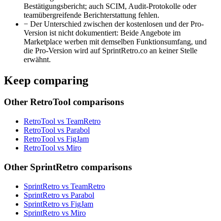
Bestätigungsbericht; auch SCIM, Audit-Protokolle oder
teamübergreifende Berichterstattung fehlen.
−
Der Unterschied zwischen der kostenlosen und der Pro-
Version ist nicht dokumentiert: Beide Angebote im
Marketplace werben mit demselben Funktionsumfang, und
die Pro-Version wird auf SprintRetro.co an keiner Stelle
erwähnt.
Keep comparing
Other RetroTool comparisons
RetroTool vs TeamRetro
RetroTool vs Parabol
RetroTool vs FigJam
RetroTool vs Miro
Other SprintRetro comparisons
SprintRetro vs TeamRetro
SprintRetro vs Parabol
SprintRetro vs FigJam
SprintRetro vs Miro