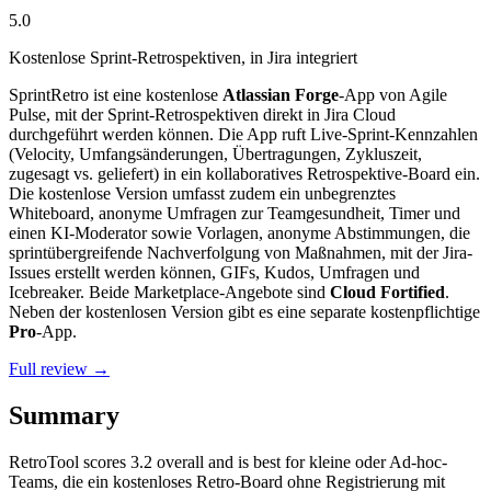
5.0
Kostenlose Sprint-Retrospektiven, in Jira integriert
SprintRetro ist eine kostenlose
Atlassian Forge
-App von Agile
Pulse, mit der Sprint-Retrospektiven direkt in Jira Cloud
durchgeführt werden können. Die App ruft Live-Sprint-Kennzahlen
(Velocity, Umfangsänderungen, Übertragungen, Zykluszeit,
zugesagt vs. geliefert) in ein kollaboratives Retrospektive-Board ein.
Die kostenlose Version umfasst zudem ein unbegrenztes
Whiteboard, anonyme Umfragen zur Teamgesundheit, Timer und
einen KI-Moderator sowie Vorlagen, anonyme Abstimmungen, die
sprintübergreifende Nachverfolgung von Maßnahmen, mit der Jira-
Issues erstellt werden können, GIFs, Kudos, Umfragen und
Icebreaker. Beide Marketplace-Angebote sind
Cloud Fortified
.
Neben der kostenlosen Version gibt es eine separate kostenpflichtige
Pro
-App.
Full review →
Summary
RetroTool
scores
3.2
overall and is best for kleine oder Ad-hoc-
Teams, die ein kostenloses Retro-Board ohne Registrierung mit