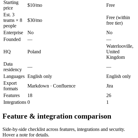
Starting
$10/mo
Free
price
Est. 3
Free (within
teams × 8
$30/mo
free tier)
people
Enterprise
No
No
Founded
—
—
Waterlooville,
HQ
Poland
United
Kingdom
Data
—
—
residency
Languages
English only
English only
Export
Markdown · Confluence
Jira
formats
Features
18
26
Integrations
0
1
Feature & integration comparison
Side-by-side checklist across features, integrations and security.
Hover a note for details.