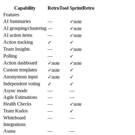
Capability
RetroTool
SprintRetro
Features
AI Summaries
—
✓
note
AI grouping/clustering
—
✓
note
AI action items
—
✓
note
Action tracking
✓
✓
Team Insights
—
✓
note
Polling
—
✓
Action dashboard
✓
note
✓
note
Custom templates
✓
note
✓
Anonymous input
✓
note
✓
Independent voting
✓
✓
Async mode
—
—
Agile Estimations
—
—
Health Checks
—
✓
note
Team Kudos
—
✓
Whiteboard
—
—
Integrations
Asana
—
—