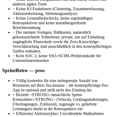
anderen agilen Tools
−
Keine KI-Funktionen (Clustering, Zusammenfassung,
Aktionserkennung, Stimmungsanalyse)
−
Keine Gesundheitschecks, keine regelmäßigen
Retrospektiven und keine teamübergreifende
Berichterstattung
−
Die meisten Vorlagen, Bildkarten, namentlich
gekennzeichnete Teilnehmer, private, nur auf Einladung
zugängliche Pinnwände sowie die Zero-Knowledge-
Verschlüsselung sind ausschließlich in den kostenpflichtigen
Tarifen enthalten.
−
Kein SOC 2; keine SSO-/SCIM-/Prüfprotokolle für
Unternehmenskunden
SprintRetro — pros
+
Völlig kostenlos für eine unbegrenzte Anzahl von
Benutzern auf Ihrer Jira-Instanz – die kostenpflichtige Pro-
App ist optional und stellt nicht den Einstieg dar
+
Bezieht <STRONG>tatsächliche Sprint-
Kennzahlen</STRONG> (Velocity, Umfangsänderungen,
Übertragungen, Zykluszeit, zugesagte vs. gelieferte
Leistungen) direkt in die Retrospektive ein
+
Effizienter Aktionszyklus: Unvollendete Maßnahmen