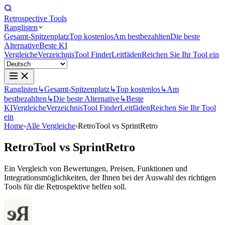
Retrospective Tools
Ranglisten
Gesamt-Spitzenplatz
Top kostenlos
Am bestbezahlten
Die beste
Alternative
Beste KI
Vergleiche
Verzeichnis
Tool Finder
Leitfäden
Reichen Sie Ihr Tool ein
Ranglisten
↳
Gesamt-Spitzenplatz
↳
Top kostenlos
↳
Am
bestbezahlten
↳
Die beste Alternative
↳
Beste
KI
Vergleiche
Verzeichnis
Tool Finder
Leitfäden
Reichen Sie Ihr Tool
ein
Home
›
Alle Vergleiche
›
RetroTool vs SprintRetro
RetroTool
vs
SprintRetro
Ein Vergleich von Bewertungen, Preisen, Funktionen und
Integrationsmöglichkeiten, der Ihnen bei der Auswahl des richtigen
Tools für die Retrospektive helfen soll.