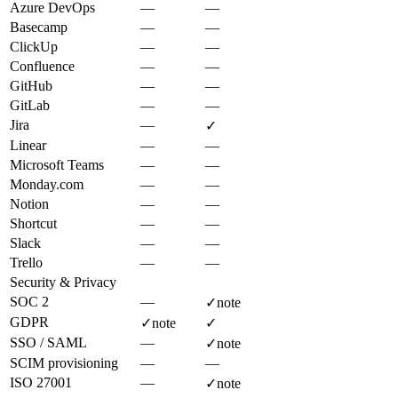
Azure DevOps
—
—
Basecamp
—
—
ClickUp
—
—
Confluence
—
—
GitHub
—
—
GitLab
—
—
Jira
—
✓
Linear
—
—
Microsoft Teams
—
—
Monday.com
—
—
Notion
—
—
Shortcut
—
—
Slack
—
—
Trello
—
—
Security & Privacy
SOC 2
—
✓
note
GDPR
✓
note
✓
SSO / SAML
—
✓
note
SCIM provisioning
—
—
ISO 27001
—
✓
note