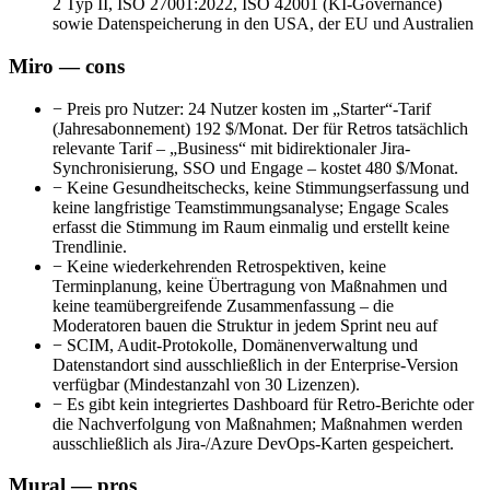
2 Typ II, ISO 27001:2022, ISO 42001 (KI-Governance)
sowie Datenspeicherung in den USA, der EU und Australien
Miro — cons
−
Preis pro Nutzer: 24 Nutzer kosten im „Starter“-Tarif
(Jahresabonnement) 192 $/Monat. Der für Retros tatsächlich
relevante Tarif – „Business“ mit bidirektionaler Jira-
Synchronisierung, SSO und Engage – kostet 480 $/Monat.
−
Keine Gesundheitschecks, keine Stimmungserfassung und
keine langfristige Teamstimmungsanalyse; Engage Scales
erfasst die Stimmung im Raum einmalig und erstellt keine
Trendlinie.
−
Keine wiederkehrenden Retrospektiven, keine
Terminplanung, keine Übertragung von Maßnahmen und
keine teamübergreifende Zusammenfassung – die
Moderatoren bauen die Struktur in jedem Sprint neu auf
−
SCIM, Audit-Protokolle, Domänenverwaltung und
Datenstandort sind ausschließlich in der Enterprise-Version
verfügbar (Mindestanzahl von 30 Lizenzen).
−
Es gibt kein integriertes Dashboard für Retro-Berichte oder
die Nachverfolgung von Maßnahmen; Maßnahmen werden
ausschließlich als Jira-/Azure DevOps-Karten gespeichert.
Mural — pros