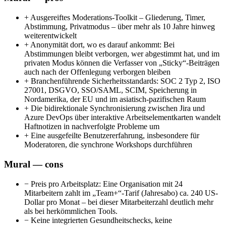
+
Ausgereiftes Moderations-Toolkit – Gliederung, Timer,
Abstimmung, Privatmodus – über mehr als 10 Jahre hinweg
weiterentwickelt
+
Anonymität dort, wo es darauf ankommt: Bei
Abstimmungen bleibt verborgen, wer abgestimmt hat, und im
privaten Modus können die Verfasser von „Sticky“-Beiträgen
auch nach der Offenlegung verborgen bleiben
+
Branchenführende Sicherheitsstandards: SOC 2 Typ 2, ISO
27001, DSGVO, SSO/SAML, SCIM, Speicherung in
Nordamerika, der EU und im asiatisch-pazifischen Raum
+
Die bidirektionale Synchronisierung zwischen Jira und
Azure DevOps über interaktive Arbeitselementkarten wandelt
Haftnotizen in nachverfolgte Probleme um
+
Eine ausgefeilte Benutzererfahrung, insbesondere für
Moderatoren, die synchrone Workshops durchführen
Mural — cons
−
Preis pro Arbeitsplatz: Eine Organisation mit 24
Mitarbeitern zahlt im „Team+“-Tarif (Jahresabo) ca. 240 US-
Dollar pro Monat – bei dieser Mitarbeiterzahl deutlich mehr
als bei herkömmlichen Tools.
−
Keine integrierten Gesundheitschecks, keine