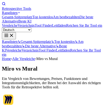
Retrospective Tools
Ranglisten
Gesamt-Spitzenplatz
Top kostenlos
Am bestbezahlten
Die beste
Alternative
Beste KI
Vergleiche
Verzeichnis
Tool Finder
Leitfäden
Reichen Sie Ihr Tool ein
Ranglisten
↳
Gesamt-Spitzenplatz
↳
Top kostenlos
↳
Am
bestbezahlten
↳
Die beste Alternative
↳
Beste
KI
Vergleiche
Verzeichnis
Tool Finder
Leitfäden
Reichen Sie Ihr Tool
ein
Home
›
Alle Vergleiche
›
Miro vs Mural
Miro
vs
Mural
Ein Vergleich von Bewertungen, Preisen, Funktionen und
Integrationsmöglichkeiten, der Ihnen bei der Auswahl des richtigen
Tools für die Retrospektive helfen soll.