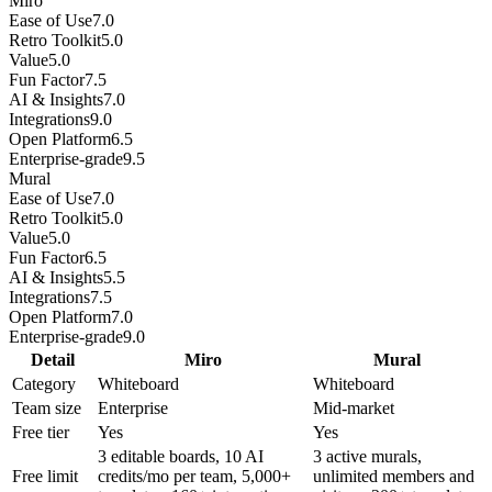
Miro
Ease of Use
7.0
Retro Toolkit
5.0
Value
5.0
Fun Factor
7.5
AI & Insights
7.0
Integrations
9.0
Open Platform
6.5
Enterprise-grade
9.5
Mural
Ease of Use
7.0
Retro Toolkit
5.0
Value
5.0
Fun Factor
6.5
AI & Insights
5.5
Integrations
7.5
Open Platform
7.0
Enterprise-grade
9.0
Detail
Miro
Mural
Category
Whiteboard
Whiteboard
Team size
Enterprise
Mid-market
Free tier
Yes
Yes
3 editable boards, 10 AI
3 active murals,
Free limit
credits/mo per team, 5,000+
unlimited members and