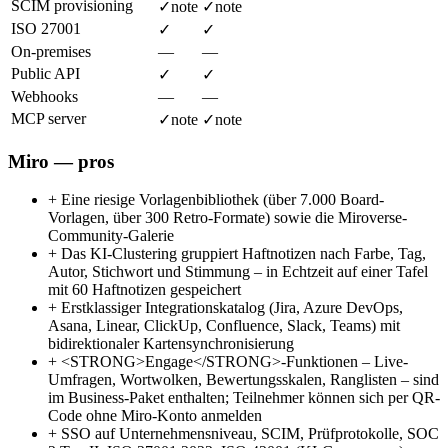
SCIM provisioning
✓
note
✓
note
ISO 27001
✓
✓
On-premises
—
—
Public API
✓
✓
Webhooks
—
—
MCP server
✓
note
✓
note
Miro — pros
+
Eine riesige Vorlagenbibliothek (über 7.000 Board-
Vorlagen, über 300 Retro-Formate) sowie die Miroverse-
Community-Galerie
+
Das KI-Clustering gruppiert Haftnotizen nach Farbe, Tag,
Autor, Stichwort und Stimmung – in Echtzeit auf einer Tafel
mit 60 Haftnotizen gespeichert
+
Erstklassiger Integrationskatalog (Jira, Azure DevOps,
Asana, Linear, ClickUp, Confluence, Slack, Teams) mit
bidirektionaler Kartensynchronisierung
+
<STRONG>Engage</STRONG>-Funktionen – Live-
Umfragen, Wortwolken, Bewertungsskalen, Ranglisten – sind
im Business-Paket enthalten; Teilnehmer können sich per QR-
Code ohne Miro-Konto anmelden
+
SSO auf Unternehmensniveau, SCIM, Prüfprotokolle, SOC