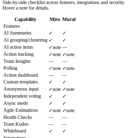
Side-by-side checklist across features, integrations and security.
Hover a note for details.
Capability
Miro
Mural
Features
AI Summaries
✓
✓
AI grouping/clustering
✓
✓
AI action items
—
✓
note
Action tracking
✓
note
✓
note
Team Insights
—
—
Polling
✓
note
✓
note
Action dashboard
—
—
Custom templates
✓
✓
Anonymous input
✓
note
✓
note
Independent voting
✓
✓
Async mode
✓
✓
Agile Estimations
✓
note
✓
note
Health Checks
—
—
Team Kudos
—
—
Whiteboard
✓
✓
Integrations