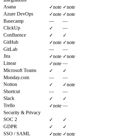
Asana
✓
note
✓
note
Azure DevOps
✓
note
✓
note
Basecamp
—
—
ClickUp
—
✓
Confluence
✓
✓
GitHub
✓
note
✓
note
GitLab
—
—
Jira
✓
note
✓
note
Linear
—
✓
note
Microsoft Teams
✓
✓
Monday.com
—
—
Notion
✓
✓
note
Shortcut
—
—
Slack
✓
✓
Trello
—
✓
note
Security & Privacy
SOC 2
✓
✓
GDPR
✓
✓
SSO / SAML
✓
note
✓
note