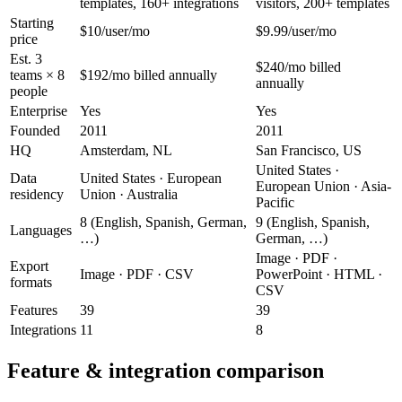
templates, 160+ integrations
visitors, 200+ templates
Starting
$10/user/mo
$9.99/user/mo
price
Est. 3
$240/mo billed
teams × 8
$192/mo billed annually
annually
people
Enterprise
Yes
Yes
Founded
2011
2011
HQ
Amsterdam, NL
San Francisco, US
United States ·
Data
United States · European
European Union · Asia-
residency
Union · Australia
Pacific
8 (English, Spanish, German,
9 (English, Spanish,
Languages
…)
German, …)
Image · PDF ·
Export
Image · PDF · CSV
PowerPoint · HTML ·
formats
CSV
Features
39
39
Integrations
11
8
Feature & integration comparison