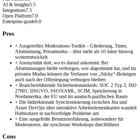
AI & Insights
5.5
Integrations
7.5
Open Platform
7.0
Enterprise-grade
9.0
Pros
+
Ausgereiftes Moderations-Toolkit – Gliederung, Timer,
Abstimmung, Privatmodus – über mehr als 10 Jahre hinweg
weiterentwickelt
+
Anonymität dort, wo es darauf ankommt: Bei
Abstimmungen bleibt verborgen, wer abgestimmt hat, und im
privaten Modus können die Verfasser von „Sticky“-Beiträgen
auch nach der Offenlegung verborgen bleiben
+
Branchenführende Sicherheitsstandards: SOC 2 Typ 2, ISO
27001, DSGVO, SSO/SAML, SCIM, Speicherung in
Nordamerika, der EU und im asiatisch-pazifischen Raum
+
Die bidirektionale Synchronisierung zwischen Jira und
Azure DevOps über interaktive Arbeitselementkarten wandelt
Haftnotizen in nachverfolgte Probleme um
+
Eine ausgefeilte Benutzererfahrung, insbesondere für
Moderatoren, die synchrone Workshops durchführen
Cons