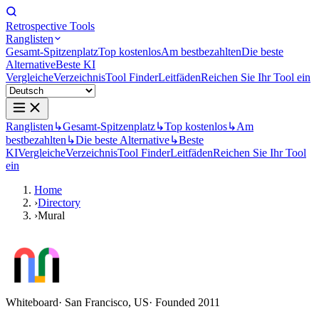
Retrospective Tools
Ranglisten
Gesamt-Spitzenplatz
Top kostenlos
Am bestbezahlten
Die beste
Alternative
Beste KI
Vergleiche
Verzeichnis
Tool Finder
Leitfäden
Reichen Sie Ihr Tool ein
Ranglisten
↳
Gesamt-Spitzenplatz
↳
Top kostenlos
↳
Am
bestbezahlten
↳
Die beste Alternative
↳
Beste
KI
Vergleiche
Verzeichnis
Tool Finder
Leitfäden
Reichen Sie Ihr Tool
ein
Home
›
Directory
›
Mural
Whiteboard
· San Francisco, US
· Founded 2011