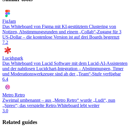
FigJam
Das Whiteboard von Figma mit KI-gestütztem Clustering von
Notizen, Abstimmungsrunden und einem „Collab“-Zugang für 3
US-Dollar – die kostenlose Version ist auf drei Boards begrenzt
7.2
Lucidspark
Das Whiteboard von Lucid Software mit dem Lucid-AI-Assistenten
und der nahtlosen Lucidchart-Integration – Abstimmungen, Timer
und Moderationswerkzeuge sind ab der „Team“-Stufe verfügbar
6.4
Metro Retro
Zweimal umbenannt – aus „Metro Retro“ wurde „Ludi“, nun
„Spreo“; das verspielte Retro-Whiteboard lebt weiter
3.0
Related guides