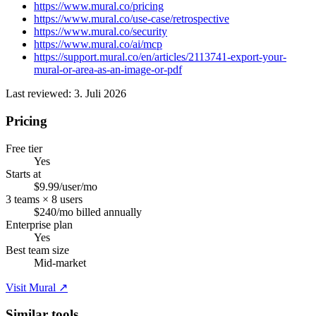
https://www.mural.co/pricing
https://www.mural.co/use-case/retrospective
https://www.mural.co/security
https://www.mural.co/ai/mcp
https://support.mural.co/en/articles/2113741-export-your-
mural-or-area-as-an-image-or-pdf
Last reviewed: 3. Juli 2026
Pricing
Free tier
Yes
Starts at
$9.99/user/mo
3 teams × 8 users
$240/mo billed annually
Enterprise plan
Yes
Best team size
Mid-market
Visit Mural ↗
Similar tools