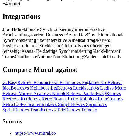
+4 more)
Integrations
Jira
· Bidirektionale Synchronisierung über interaktive
Arbeitsauftragskarten; Business+
Azure DevOps
· Bidirektionale
Synchronisierung über interaktive Arbeitsauftragskarten;
Business+
GitHub
· Stickies an GitHub-Issues übertragen
(einseitig)
Asana
· Beidseitige Synchronisierung
Slack
Microsoft
Teams
Confluence
Notion
· Nur Einbettung/Zapier – nicht nativ
Compare Mural against
vs EasyRetro
vs Echometer
vs Estimioo
vs FigJam
vs GoRetro
vs
IdeaBoardz
vs Kollabe
vs LetRetro
vs Lucidspark
vs Ludi
vs Metro
Retro
vs Miro
vs Neatro
vs NimbleRetro
vs Parabol
vs QRetro
vs
Reetro
vs Retrium
vs RetroFlow
vs Retro Rabbit
vs RetroTeam
vs
RetroTool
vs ScatterSpoke
vs Simyl Flow
vs Sprintlio
vs
SprintRetro
vs TeamRetro
vs TeleRetro
vs Trune.io
Sources
https://www.mural.co