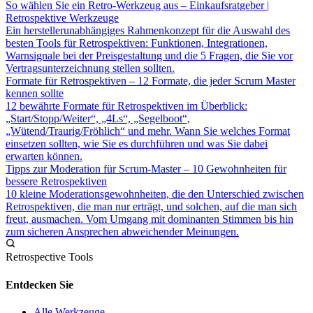
So wählen Sie ein Retro-Werkzeug aus – Einkaufsratgeber |
Retrospektive Werkzeuge
Ein herstellerunabhängiges Rahmenkonzept für die Auswahl des
besten Tools für Retrospektiven: Funktionen, Integrationen,
Warnsignale bei der Preisgestaltung und die 5 Fragen, die Sie vor
Vertragsunterzeichnung stellen sollten.
Formate für Retrospektiven – 12 Formate, die jeder Scrum Master
kennen sollte
12 bewährte Formate für Retrospektiven im Überblick:
„Start/Stopp/Weiter“, „4Ls“, „Segelboot“,
„Wütend/Traurig/Fröhlich“ und mehr. Wann Sie welches Format
einsetzen sollten, wie Sie es durchführen und was Sie dabei
erwarten können.
Tipps zur Moderation für Scrum-Master – 10 Gewohnheiten für
bessere Retrospektiven
10 kleine Moderationsgewohnheiten, die den Unterschied zwischen
Retrospektiven, die man nur erträgt, und solchen, auf die man sich
freut, ausmachen. Vom Umgang mit dominanten Stimmen bis hin
zum sicheren Ansprechen abweichender Meinungen.
Retrospective Tools
Entdecken Sie
Alle Werkzeuge