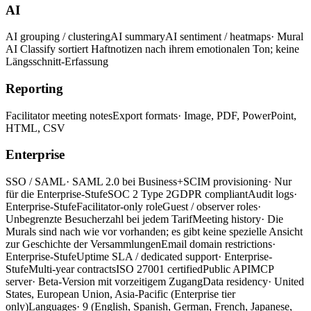
AI
AI grouping / clustering
AI summary
AI sentiment / heatmaps
· Mural
AI Classify sortiert Haftnotizen nach ihrem emotionalen Ton; keine
Längsschnitt-Erfassung
Reporting
Facilitator meeting notes
Export formats
· Image, PDF, PowerPoint,
HTML, CSV
Enterprise
SSO / SAML
· SAML 2.0 bei Business+
SCIM provisioning
· Nur
für die Enterprise-Stufe
SOC 2 Type 2
GDPR compliant
Audit logs
·
Enterprise-Stufe
Facilitator-only role
Guest / observer roles
·
Unbegrenzte Besucherzahl bei jedem Tarif
Meeting history
· Die
Murals sind nach wie vor vorhanden; es gibt keine spezielle Ansicht
zur Geschichte der Versammlungen
Email domain restrictions
·
Enterprise-Stufe
Uptime SLA / dedicated support
· Enterprise-
Stufe
Multi-year contracts
ISO 27001 certified
Public API
MCP
server
· Beta-Version mit vorzeitigem Zugang
Data residency
· United
States, European Union, Asia-Pacific
(Enterprise tier
only)
Languages
· 9 (English, Spanish, German, French, Japanese,