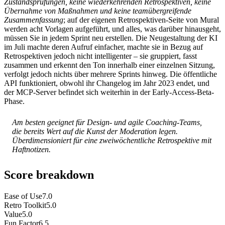
Zustandsprüfungen, keine wiederkehrenden Retrospektiven, keine
Übernahme von Maßnahmen und keine teamübergreifende
Zusammenfassung
; auf der eigenen Retrospektiven-Seite von Mural
werden acht Vorlagen aufgeführt, und alles, was darüber hinausgeht,
müssen Sie in jedem Sprint neu erstellen. Die Neugestaltung der KI
im Juli machte deren Aufruf einfacher, machte sie in Bezug auf
Retrospektiven jedoch nicht intelligenter – sie gruppiert, fasst
zusammen und erkennt den Ton innerhalb einer einzelnen Sitzung,
verfolgt jedoch nichts über mehrere Sprints hinweg. Die öffentliche
API funktioniert, obwohl ihr Changelog im Jahr 2023 endet, und
der MCP-Server befindet sich weiterhin in der Early-Access-Beta-
Phase.
Am besten geeignet für Design- und agile Coaching-Teams,
die bereits Wert auf die Kunst der Moderation legen.
Überdimensioniert für eine zweiwöchentliche Retrospektive mit
Haftnotizen.
Score breakdown
Ease of Use
7.0
Retro Toolkit
5.0
Value
5.0
Fun Factor
6.5