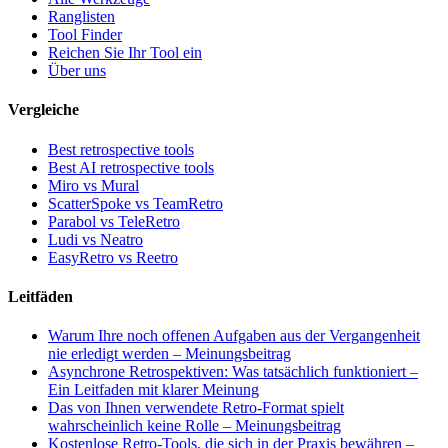
Ranglisten
Tool Finder
Reichen Sie Ihr Tool ein
Über uns
Vergleiche
Best retrospective tools
Best AI retrospective tools
Miro vs Mural
ScatterSpoke vs TeamRetro
Parabol vs TeleRetro
Ludi vs Neatro
EasyRetro vs Reetro
Leitfäden
Warum Ihre noch offenen Aufgaben aus der Vergangenheit
nie erledigt werden – Meinungsbeitrag
Asynchrone Retrospektiven: Was tatsächlich funktioniert –
Ein Leitfaden mit klarer Meinung
Das von Ihnen verwendete Retro-Format spielt
wahrscheinlich keine Rolle – Meinungsbeitrag
Kostenlose Retro-Tools, die sich in der Praxis bewähren –