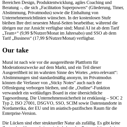
Bereichen Design, Produktentwicklung, agiles Coaching und
Beratung –, die sich „Facilitation Superpowers“ (Gliederung, Timer,
Abstimmung, Privatmodus) sowie die Einhaltung von
Unternehmensrichtlinien wünschen. In der kostenlosen Stufe
bleiben Ihre drei neuesten Mural-Seiten bearbeitbar, während die
übrigen nur zur Ansicht verfügbar sind; Mural AI ist ab dem Tarif
„Team+“ (9,99 $/Nutzer/Monat im Jahresabo) und SSO ab dem
Tarif „Business“ (17,99 $/Nutzer/Monat) verfügbar.
Our take
Mural ist nach wie vor die ausgereifteste Plattform für
Moderationszwecke auf dem Markt, und ein Teil dieser
Ausgereiftheit ist im wahrsten Sinne des Wortes „retro-relevant“:
Abstimmungen sind standardmäßig anonym, im Privatmodus
können die Verfasser von „Sticky Notes“ auch nach der
Offenlegung verborgen bleiben, und die „Outline“-Funktion
verwandelt ein weitläufiges Board in eine übersichtliche
Tagesordnung. Die Unternehmenssicherheit ist erstklassig – SOC 2
Typ 2, ISO 27001, DSGVO, SSO, SCIM sowie Datenstandorte in
Nordamerika, der EU und im asiatisch-pazifischen Raum für die
Enterprise-Version.
Die Lücken sind eher struktureller Natur als zufällig. Es gibt
keine