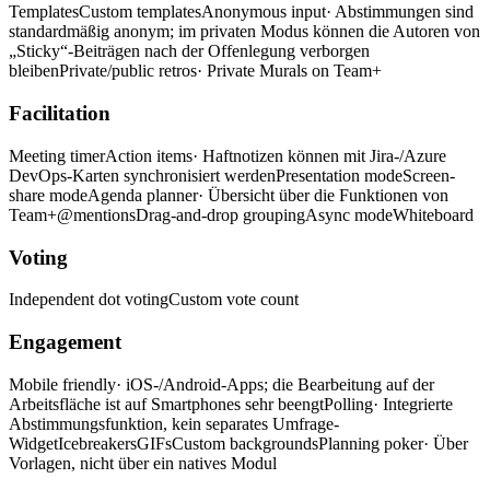
Templates
Custom templates
Anonymous input
· Abstimmungen sind
standardmäßig anonym; im privaten Modus können die Autoren von
„Sticky“-Beiträgen nach der Offenlegung verborgen
bleiben
Private/public retros
· Private Murals on Team+
Facilitation
Meeting timer
Action items
· Haftnotizen können mit Jira-/Azure
DevOps-Karten synchronisiert werden
Presentation mode
Screen-
share mode
Agenda planner
· Übersicht über die Funktionen von
Team+
@mentions
Drag-and-drop grouping
Async mode
Whiteboard
Voting
Independent dot voting
Custom vote count
Engagement
Mobile friendly
· iOS-/Android-Apps; die Bearbeitung auf der
Arbeitsfläche ist auf Smartphones sehr beengt
Polling
· Integrierte
Abstimmungsfunktion, kein separates Umfrage-
Widget
Icebreakers
GIFs
Custom backgrounds
Planning poker
· Über
Vorlagen, nicht über ein natives Modul