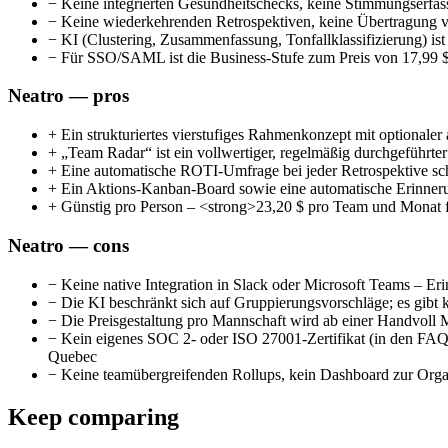
−
Keine integrierten Gesundheitschecks, keine Stimmungserfas
−
Keine wiederkehrenden Retrospektiven, keine Übertragung v
−
KI (Clustering, Zusammenfassung, Tonfallklassifizierung) ist 
−
Für SSO/SAML ist die Business-Stufe zum Preis von 17,99 $ p
Neatro — pros
+
Ein strukturiertes vierstufiges Rahmenkonzept mit optionale
+
„Team Radar“ ist ein vollwertiger, regelmäßig durchgeführte
+
Eine automatische ROTI-Umfrage bei jeder Retrospektive sch
+
Ein Aktions-Kanban-Board sowie eine automatische Erinnerun
+
Günstig pro Person – <strong>23,20 $ pro Team und Monat für 
Neatro — cons
−
Keine native Integration in Slack oder Microsoft Teams – E
−
Die KI beschränkt sich auf Gruppierungsvorschläge; es gib
−
Die Preisgestaltung pro Mannschaft wird ab einer Handvoll 
−
Kein eigenes SOC 2- oder ISO 27001-Zertifikat (in den FAQ z
Quebec
−
Keine teamübergreifenden Rollups, kein Dashboard zur Organ
Keep comparing