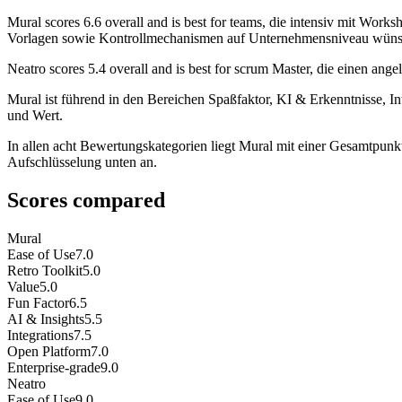
Mural
scores
6.6
overall and is best for teams, die intensiv mit Work
Vorlagen sowie Kontrollmechanismen auf Unternehmensniveau wünschen
Neatro
scores
5.4
overall and is best for scrum Master, die einen ange
Mural ist führend in den Bereichen Spaßfaktor, KI & Erkenntnisse, In
und Wert.
In allen acht Bewertungskategorien liegt Mural mit einer Gesamtpunkt
Aufschlüsselung unten an.
Scores compared
Mural
Ease of Use
7.0
Retro Toolkit
5.0
Value
5.0
Fun Factor
6.5
AI & Insights
5.5
Integrations
7.5
Open Platform
7.0
Enterprise-grade
9.0
Neatro
Ease of Use
9.0