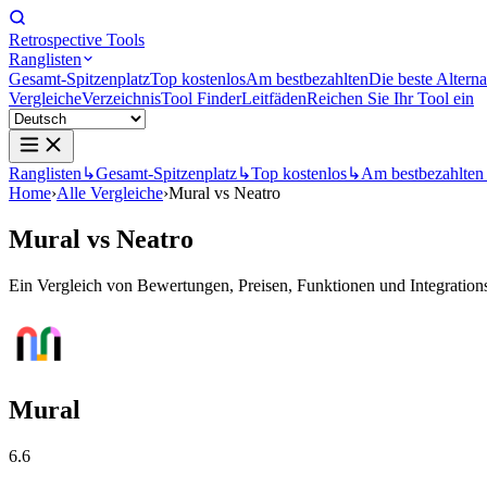
Retrospective Tools
Ranglisten
Gesamt-Spitzenplatz
Top kostenlos
Am bestbezahlten
Die beste Alterna
Vergleiche
Verzeichnis
Tool Finder
Leitfäden
Reichen Sie Ihr Tool ein
Ranglisten
↳
Gesamt-Spitzenplatz
↳
Top kostenlos
↳
Am bestbezahlten
Home
›
Alle Vergleiche
›
Mural vs Neatro
Mural
vs
Neatro
Ein Vergleich von Bewertungen, Preisen, Funktionen und Integrationsm
Mural
6.6