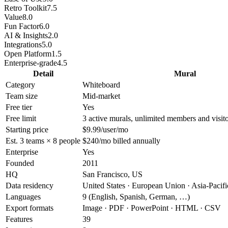
Retro Toolkit
7.5
Value
8.0
Fun Factor
6.0
AI & Insights
2.0
Integrations
5.0
Open Platform
1.5
Enterprise-grade
4.5
Detail
Mural
Category
Whiteboard
Team size
Mid-market
Free tier
Yes
Free limit
3 active murals, unlimited members and visit
Starting price
$9.99/user/mo
Est. 3 teams × 8 people
$240/mo billed annually
Enterprise
Yes
Founded
2011
HQ
San Francisco, US
Data residency
United States · European Union · Asia-Pacifi
Languages
9 (English, Spanish, German, …)
Export formats
Image · PDF · PowerPoint · HTML · CSV
Features
39