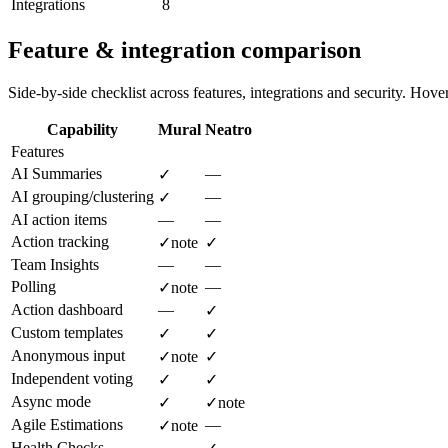
Integrations
8
Feature & integration comparison
Side-by-side checklist across features, integrations and security. Hover 
Capability
Mural
Neatro
Features
AI Summaries
—
✓
AI grouping/clustering
—
✓
AI action items
—
—
Action tracking
✓
note
✓
Team Insights
—
—
Polling
—
✓
note
Action dashboard
—
✓
Custom templates
✓
✓
Anonymous input
✓
note
✓
Independent voting
✓
✓
Async mode
✓
✓
note
Agile Estimations
—
✓
note
Health Checks
—