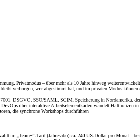
immung, Privatmodus – über mehr als 10 Jahre hinweg weiterentwickelt
eibt verborgen, wer abgestimmt hat, und im privaten Modus können d
 27001, DSGVO, SSO/SAML, SCIM, Speicherung in Nordamerika, der 
 DevOps über interaktive Arbeitselementkarten wandelt Haftnotizen i
atoren, die synchrone Workshops durchführen
n zahlt im „Team+“-Tarif (Jahresabo) ca. 240 US-Dollar pro Monat – bei