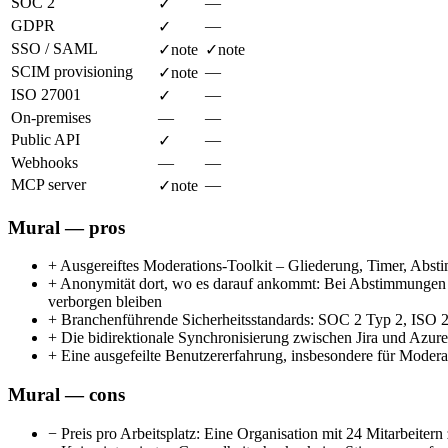
SOC 2
—
✓
GDPR
—
✓
SSO / SAML
✓
note
✓
note
SCIM provisioning
—
✓
note
ISO 27001
—
✓
On-premises
—
—
Public API
—
✓
Webhooks
—
—
MCP server
—
✓
note
Mural — pros
+
Ausgereiftes Moderations-Toolkit – Gliederung, Timer, Abst
+
Anonymität dort, wo es darauf ankommt: Bei Abstimmungen bl
verborgen bleiben
+
Branchenführende Sicherheitsstandards: SOC 2 Typ 2, ISO
+
Die bidirektionale Synchronisierung zwischen Jira und Azure
+
Eine ausgefeilte Benutzererfahrung, insbesondere für Moder
Mural — cons
−
Preis pro Arbeitsplatz: Eine Organisation mit 24 Mitarbeiter