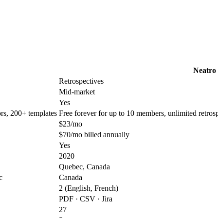
Neatro
Retrospectives
Mid-market
Yes
ors, 200+ templates
Free forever for up to 10 members, unlimited retros
$23/mo
$70/mo billed annually
Yes
2020
Quebec, Canada
c
Canada
2 (English, French)
PDF · CSV · Jira
27