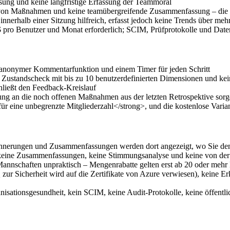
sung und keine langfristige Erfassung der Teammoral
on Maßnahmen und keine teamübergreifende Zusammenfassung – die Mod
innerhalb einer Sitzung hilfreich, erfasst jedoch keine Trends über me
ro Benutzer und Monat erforderlich; SCIM, Prüfprotokolle und Datenst
r anonymer Kommentarfunktion und einem Timer für jeden Schritt
r Zustandscheck mit bis zu 10 benutzerdefinierten Dimensionen und kei
ließt den Feedback-Kreislauf
g an die noch offenen Maßnahmen aus der letzten Retrospektive sorge
eine unbegrenzte Mitgliederzahl</strong>, und die kostenlose Variante
rinnerungen und Zusammenfassungen werden dort angezeigt, wo Sie de
t keine Zusammenfassungen, keine Stimmungsanalyse und keine von de
Mannschaften unpraktisch – Mengenrabatte gelten erst ab 20 oder meh
ur Sicherheit wird auf die Zertifikate von Azure verwiesen), keine E
isationsgesundheit, kein SCIM, keine Audit-Protokolle, keine öffent