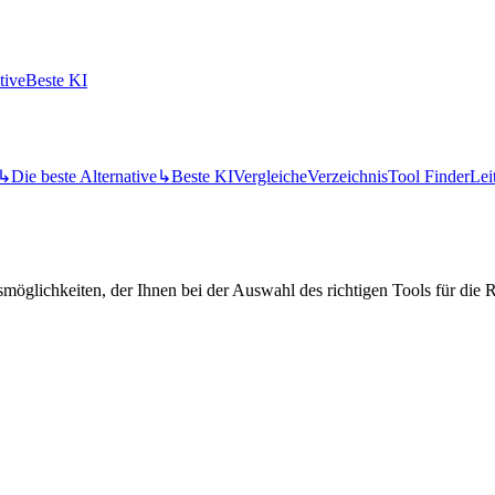
tive
Beste KI
↳
Die beste Alternative
↳
Beste KI
Vergleiche
Verzeichnis
Tool Finder
Lei
öglichkeiten, der Ihnen bei der Auswahl des richtigen Tools für die Re