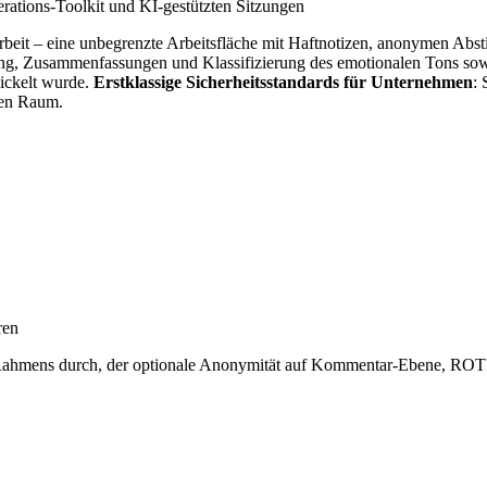
rations-Toolkit und KI-gestützten Sitzungen
menarbeit – eine unbegrenzte Arbeitsfläche mit Haftnotizen, anonymen
ring, Zusammenfassungen und Klassifizierung des emotionalen Tons sow
ickelt wurde.
Erstklassige Sicherheitsstandards für Unternehmen
:
hen Raum.
ren
gen Rahmens durch, der optionale Anonymität auf Kommentar-Ebene, RO