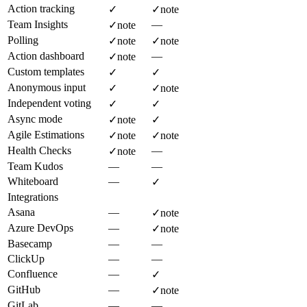
Action tracking
✓
✓
note
Team Insights
—
✓
note
Polling
✓
note
✓
note
Action dashboard
—
✓
note
Custom templates
✓
✓
Anonymous input
✓
✓
note
Independent voting
✓
✓
Async mode
✓
note
✓
Agile Estimations
✓
note
✓
note
Health Checks
—
✓
note
Team Kudos
—
—
Whiteboard
—
✓
Integrations
Asana
—
✓
note
Azure DevOps
—
✓
note
Basecamp
—
—
ClickUp
—
—
Confluence
—
✓
GitHub
—
✓
note
GitLab
—
—