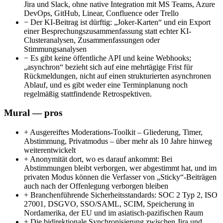
Jira und Slack, ohne native Integration mit MS Teams, Azure
DevOps, GitHub, Linear, Confluence oder Trello
−
Der KI-Beitrag ist dürftig: „Joker-Karten“ und ein Export
einer Besprechungszusammenfassung statt echter KI-
Clusteranalysen, Zusammenfassungen oder
Stimmungsanalysen
−
Es gibt keine öffentliche API und keine Webhooks;
„asynchron“ bezieht sich auf eine mehrtägige Frist für
Rückmeldungen, nicht auf einen strukturierten asynchronen
Ablauf, und es gibt weder eine Terminplanung noch
regelmäßig stattfindende Retrospektiven.
Mural — pros
+
Ausgereiftes Moderations-Toolkit – Gliederung, Timer,
Abstimmung, Privatmodus – über mehr als 10 Jahre hinweg
weiterentwickelt
+
Anonymität dort, wo es darauf ankommt: Bei
Abstimmungen bleibt verborgen, wer abgestimmt hat, und im
privaten Modus können die Verfasser von „Sticky“-Beiträgen
auch nach der Offenlegung verborgen bleiben
+
Branchenführende Sicherheitsstandards: SOC 2 Typ 2, ISO
27001, DSGVO, SSO/SAML, SCIM, Speicherung in
Nordamerika, der EU und im asiatisch-pazifischen Raum
+
Die bidirektionale Synchronisierung zwischen Jira und