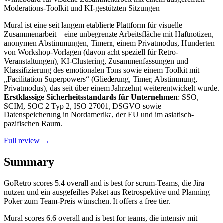
Moderations-Toolkit und KI-gestützten Sitzungen
Mural ist eine seit langem etablierte Plattform für visuelle
Zusammenarbeit – eine unbegrenzte Arbeitsfläche mit Haftnotizen,
anonymen Abstimmungen, Timern, einem Privatmodus, Hunderten
von Workshop-Vorlagen (davon acht speziell für Retro-
Veranstaltungen), KI-Clustering, Zusammenfassungen und
Klassifizierung des emotionalen Tons sowie einem Toolkit mit
„Facilitation Superpowers“ (Gliederung, Timer, Abstimmung,
Privatmodus), das seit über einem Jahrzehnt weiterentwickelt wurde.
Erstklassige Sicherheitsstandards für Unternehmen
: SSO,
SCIM, SOC 2 Typ 2, ISO 27001, DSGVO sowie
Datenspeicherung in Nordamerika, der EU und im asiatisch-
pazifischen Raum.
Full review →
Summary
GoRetro
scores
5.4
overall and is best for scrum-Teams, die Jira
nutzen und ein ausgefeiltes Paket aus Retrospektive und Planning
Poker zum Team-Preis wünschen. It offers a free tier.
Mural
scores
6.6
overall and is best for teams, die intensiv mit