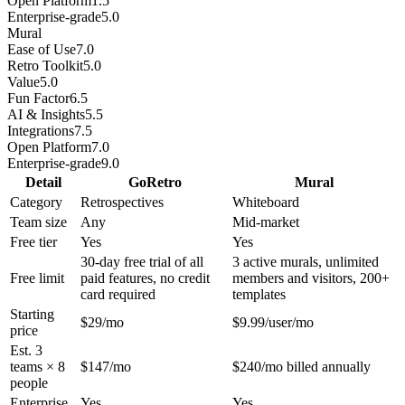
Open Platform
1.5
Enterprise-grade
5.0
Mural
Ease of Use
7.0
Retro Toolkit
5.0
Value
5.0
Fun Factor
6.5
AI & Insights
5.5
Integrations
7.5
Open Platform
7.0
Enterprise-grade
9.0
Detail
GoRetro
Mural
Category
Retrospectives
Whiteboard
Team size
Any
Mid-market
Free tier
Yes
Yes
30-day free trial of all
3 active murals, unlimited
Free limit
paid features, no credit
members and visitors, 200+
card required
templates
Starting
$29/mo
$9.99/user/mo
price
Est. 3
teams × 8
$147/mo
$240/mo billed annually
people
Enterprise
Yes
Yes