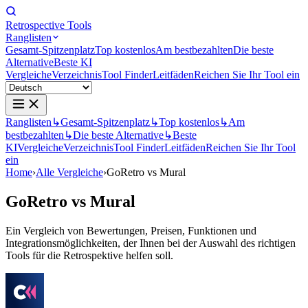
Retrospective Tools
Ranglisten
Gesamt-Spitzenplatz
Top kostenlos
Am bestbezahlten
Die beste
Alternative
Beste KI
Vergleiche
Verzeichnis
Tool Finder
Leitfäden
Reichen Sie Ihr Tool ein
Ranglisten
↳
Gesamt-Spitzenplatz
↳
Top kostenlos
↳
Am
bestbezahlten
↳
Die beste Alternative
↳
Beste
KI
Vergleiche
Verzeichnis
Tool Finder
Leitfäden
Reichen Sie Ihr Tool
ein
Home
›
Alle Vergleiche
›
GoRetro vs Mural
GoRetro
vs
Mural
Ein Vergleich von Bewertungen, Preisen, Funktionen und
Integrationsmöglichkeiten, der Ihnen bei der Auswahl des richtigen
Tools für die Retrospektive helfen soll.