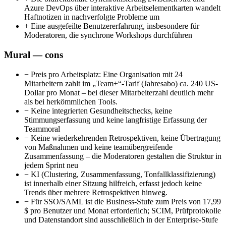
Azure DevOps über interaktive Arbeitselementkarten wandelt
Haftnotizen in nachverfolgte Probleme um
+
Eine ausgefeilte Benutzererfahrung, insbesondere für
Moderatoren, die synchrone Workshops durchführen
Mural — cons
−
Preis pro Arbeitsplatz: Eine Organisation mit 24
Mitarbeitern zahlt im „Team+“-Tarif (Jahresabo) ca. 240 US-
Dollar pro Monat – bei dieser Mitarbeiterzahl deutlich mehr
als bei herkömmlichen Tools.
−
Keine integrierten Gesundheitschecks, keine
Stimmungserfassung und keine langfristige Erfassung der
Teammoral
−
Keine wiederkehrenden Retrospektiven, keine Übertragung
von Maßnahmen und keine teamübergreifende
Zusammenfassung – die Moderatoren gestalten die Struktur in
jedem Sprint neu
−
KI (Clustering, Zusammenfassung, Tonfallklassifizierung)
ist innerhalb einer Sitzung hilfreich, erfasst jedoch keine
Trends über mehrere Retrospektiven hinweg.
−
Für SSO/SAML ist die Business-Stufe zum Preis von 17,99
$ pro Benutzer und Monat erforderlich; SCIM, Prüfprotokolle
und Datenstandort sind ausschließlich in der Enterprise-Stufe