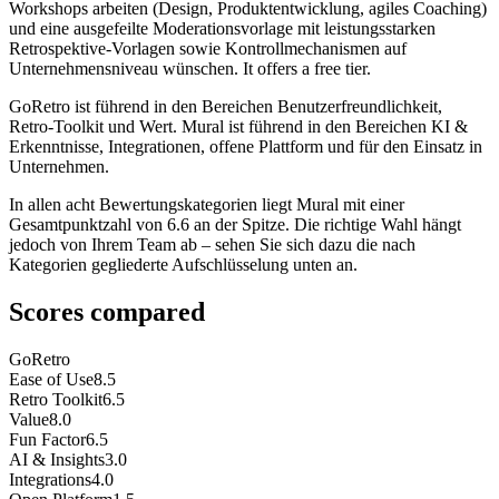
Workshops arbeiten (Design, Produktentwicklung, agiles Coaching)
und eine ausgefeilte Moderationsvorlage mit leistungsstarken
Retrospektive-Vorlagen sowie Kontrollmechanismen auf
Unternehmensniveau wünschen. It offers a free tier.
GoRetro ist führend in den Bereichen Benutzerfreundlichkeit,
Retro-Toolkit und Wert. Mural ist führend in den Bereichen KI &
Erkenntnisse, Integrationen, offene Plattform und für den Einsatz in
Unternehmen.
In allen acht Bewertungskategorien liegt Mural mit einer
Gesamtpunktzahl von 6.6 an der Spitze. Die richtige Wahl hängt
jedoch von Ihrem Team ab – sehen Sie sich dazu die nach
Kategorien gegliederte Aufschlüsselung unten an.
Scores compared
GoRetro
Ease of Use
8.5
Retro Toolkit
6.5
Value
8.0
Fun Factor
6.5
AI & Insights
3.0
Integrations
4.0