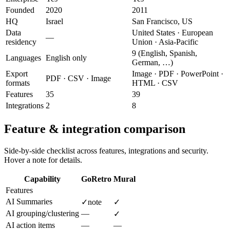
Founded
2020
2011
HQ
Israel
San Francisco, US
Data
United States · European
—
residency
Union · Asia-Pacific
9 (English, Spanish,
Languages
English only
German, …)
Export
Image · PDF · PowerPoint ·
PDF · CSV · Image
formats
HTML · CSV
Features
35
39
Integrations
2
8
Feature & integration comparison
Side-by-side checklist across features, integrations and security.
Hover a note for details.
Capability
GoRetro
Mural
Features
AI Summaries
✓
note
✓
AI grouping/clustering
—
✓
AI action items
—
—