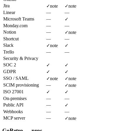
Jira
✓
note
✓
note
Linear
—
—
Microsoft Teams
—
✓
Monday.com
—
—
Notion
—
✓
note
Shortcut
—
—
Slack
✓
note
✓
Trello
—
—
Security & Privacy
SOC 2
✓
✓
GDPR
✓
✓
SSO / SAML
✓
note
✓
note
SCIM provisioning
—
✓
note
ISO 27001
✓
✓
On-premises
—
—
Public API
—
✓
Webhooks
—
—
MCP server
—
✓
note
GoRetro — pros