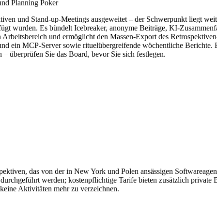
und Planning Poker
tiven und Stand-up-Meetings ausgeweitet – der Schwerpunkt liegt weit
gefügt wurden. Es bündelt Icebreaker, anonyme Beiträge, KI-Zusammen
ten Arbeitsbereich und ermöglicht den Massen-Export des Retrospektiv
I und ein MCP-Server sowie rituelübergreifende wöchentliche Berichte
n – überprüfen Sie das Board, bevor Sie sich festlegen.
ospektiven, das von der in New York und Polen ansässigen Softwareage
urchgeführt werden; kostenpflichtige Tarife bieten zusätzlich privat
n keine Aktivitäten mehr zu verzeichnen.