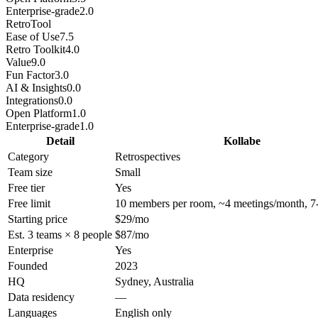
Enterprise-grade
2.0
RetroTool
Ease of Use
7.5
Retro Toolkit
4.0
Value
9.0
Fun Factor
3.0
AI & Insights
0.0
Integrations
0.0
Open Platform
1.0
Enterprise-grade
1.0
Detail
Kollabe
Category
Retrospectives
Team size
Small
Free tier
Yes
Free limit
10 members per room, ~4 meetings/month, 7-
Starting price
$29/mo
Est. 3 teams × 8 people
$87/mo
Enterprise
Yes
Founded
2023
HQ
Sydney, Australia
Data residency
—
Languages
English only