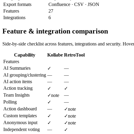
Export formats
Confluence · CSV · JSON
Features
27
Integrations
6
Feature & integration comparison
Side-by-side checklist across features, integrations and security. Hover 
Capability
Kollabe
RetroTool
Features
AI Summaries
—
✓
AI grouping/clustering
—
—
AI action items
—
—
Action tracking
✓
✓
Team Insights
—
✓
note
Polling
—
✓
Action dashboard
—
✓
note
Custom templates
✓
✓
note
Anonymous input
✓
✓
note
Independent voting
—
✓