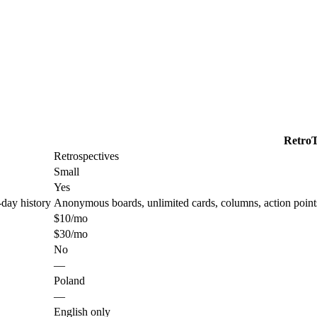
RetroT
Retrospectives
Small
Yes
day history
Anonymous boards, unlimited cards, columns, action points a
$10/mo
$30/mo
No
—
Poland
—
English only