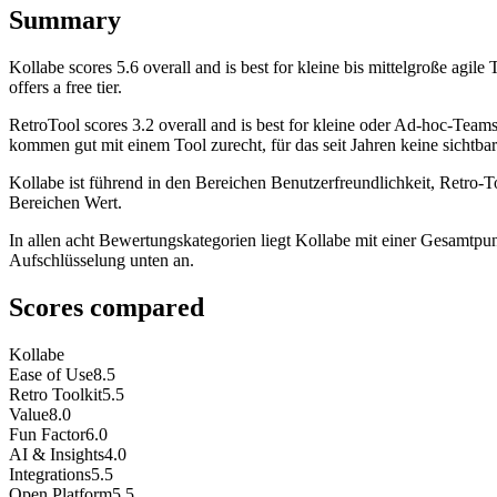
Summary
Kollabe
scores
5.6
overall and is best for kleine bis mittelgroße agi
offers a free tier.
RetroTool
scores
3.2
overall and is best for kleine oder Ad-hoc-Team
kommen gut mit einem Tool zurecht, für das seit Jahren keine sichtbare
Kollabe ist führend in den Bereichen Benutzerfreundlichkeit, Retro-T
Bereichen Wert.
In allen acht Bewertungskategorien liegt Kollabe mit einer Gesamtpun
Aufschlüsselung unten an.
Scores compared
Kollabe
Ease of Use
8.5
Retro Toolkit
5.5
Value
8.0
Fun Factor
6.0
AI & Insights
4.0
Integrations
5.5
Open Platform
5.5