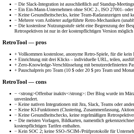
−
Die Slack-Integration ist ausschließlich auf Standup-Meetin
−
Ein Ein-Mann-Unternehmen ohne SOC 2-, ISO 27001- oder 
−
Keine Gesundheitschecks, keine Team-Radaranzeigen und kei
−
Mehrere vom Anbieter aufgeführte Retro-Mechaniken (unabhä
−
Die kostenlose Nutzungsstufe sieht eine Begrenzung der Bes
Retrospektiven ist nur in der kostenpflichtigen Version möglich
RetroTool — pros
+
Vollkommen kostenlose, anonyme Retro-Spiele, für die kein K
+
Einrichtung mit drei Klicks – individuelle URL, teilen, ausfü
+
Zero-Knowledge-Verschlüsselung mit benutzerdefinierten P
+
Pauschalpreis pro Team (10 $ oder 20 $ pro Team und Monat,
RetroTool — cons
−
<strong>Offenbar inaktiv</strong>: Der Blog wurde im März 2
unverändert.
−
Keine nativen Integrationen mit Jira, Slack, Teams oder ande
−
Keine KI-Funktionen (Clustering, Zusammenfassung, Aktio
−
Keine Gesundheitschecks, keine regelmäßigen Retrospektiven
−
Die meisten Vorlagen, Bildkarten, namentlich gekennzeichnet
kostenpflichtigen Tarifen enthalten.
−
Kein SOC 2; keine SSO-/SCIM-/Prüfprotokolle für Untern