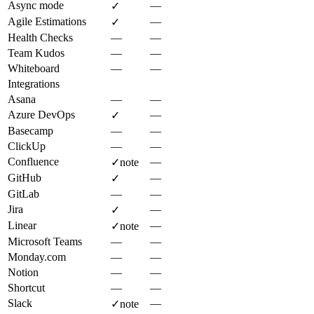
Async mode
—
✓
Agile Estimations
—
✓
Health Checks
—
—
Team Kudos
—
—
Whiteboard
—
—
Integrations
Asana
—
—
Azure DevOps
—
✓
Basecamp
—
—
ClickUp
—
—
Confluence
—
✓
note
GitHub
—
✓
GitLab
—
—
Jira
—
✓
Linear
—
✓
note
Microsoft Teams
—
—
Monday.com
—
—
Notion
—
—
Shortcut
—
—
Slack
—
✓
note