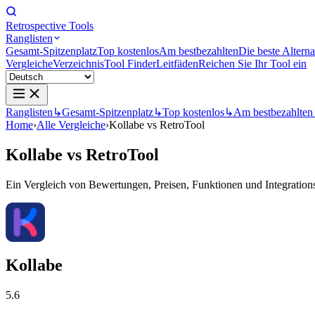
Retrospective Tools
Ranglisten
Gesamt-Spitzenplatz
Top kostenlos
Am bestbezahlten
Die beste Alterna
Vergleiche
Verzeichnis
Tool Finder
Leitfäden
Reichen Sie Ihr Tool ein
Ranglisten
↳
Gesamt-Spitzenplatz
↳
Top kostenlos
↳
Am bestbezahlten
Home
›
Alle Vergleiche
›
Kollabe vs RetroTool
Kollabe
vs
RetroTool
Ein Vergleich von Bewertungen, Preisen, Funktionen und Integrationsm
Kollabe
5.6