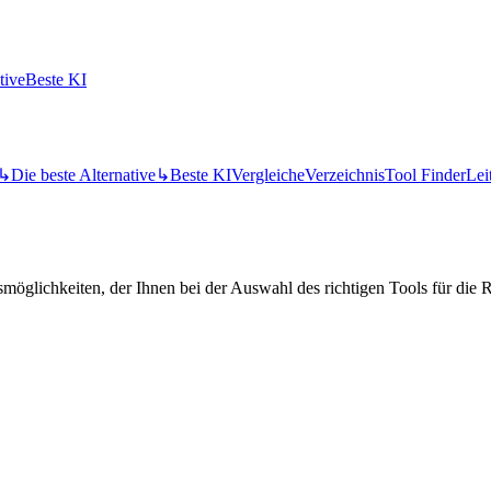
tive
Beste KI
↳
Die beste Alternative
↳
Beste KI
Vergleiche
Verzeichnis
Tool Finder
Lei
öglichkeiten, der Ihnen bei der Auswahl des richtigen Tools für die Re