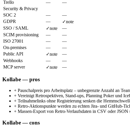
Trello
—
—
Security & Privacy
SOC 2
—
—
GDPR
—
✓
note
SSO / SAML
—
✓
note
SCIM provisioning
—
—
ISO 27001
—
—
On-premises
—
—
Public API
—
✓
note
Webhooks
—
—
MCP server
—
✓
note
Kollabe — pros
+
Pauschalpreis pro Arbeitsplatz – unbegrenzte Anzahl an Tea
+
Vereinigt Retrospektiven, Stand-ups, Planning Poker und Ice
+
Teilnahmelinks ohne Registrierung senken die Hemmschwelle f
+
Retro-Aktionspunkte werden zu echten Jira- und GitHub-Ticke
+
Massen-Export von Retro-Verlaufsdaten in CSV oder JSON so
Kollabe — cons