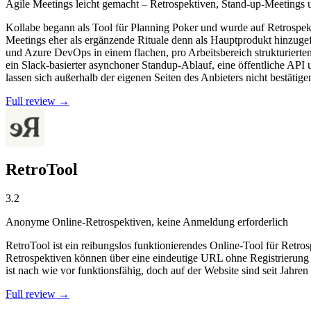
Agile Meetings leicht gemacht – Retrospektiven, Stand-up-Meetings 
Kollabe begann als Tool für Planning Poker und wurde auf Retrospek
Meetings eher als ergänzende Rituale denn als Hauptprodukt hinzu
und Azure DevOps in einem flachen, pro Arbeitsbereich strukturier
ein Slack-basierter asynchoner Standup-Ablauf, eine öffentliche AP
lassen sich außerhalb der eigenen Seiten des Anbieters nicht bestätige
Full review →
RetroTool
3.2
Anonyme Online-Retrospektiven, keine Anmeldung erforderlich
RetroTool ist ein reibungslos funktionierendes Online-Tool für Retr
Retrospektiven können über eine eindeutige URL ohne Registrierung d
ist nach wie vor funktionsfähig, doch auf der Website sind seit Jahre
Full review →