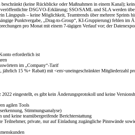
gs beschränkt (keine Rückblicke oder Maßnahmen in einem Kanal); kein
veröffentlichte DSGVO-Erklärung; SSO/SAML und SLA werden über 
n Längspuls – keine Möglichkeit, Teamtrends über mehrere Sprints h
ngige Punktvergabe, „Drag-to-Group“, KI-Gruppierung) fehlen im Änd
prechungen pro Monat mit einem 7-tägigen Verlauf vor; der Datenexpo
onto erforderlich ist
hren
asswörtern im „Company“-Tarif
 jährlich 15 %+ Rabatt) mit <em>uneingeschränkter Mitgliederzahl pr
022 eingestellt, es gibt kein Änderungsprotokoll und keine Versionsh
ren agilen Tools
nserkennung, Stimmungsanalyse)
 und keine teamübergreifende Berichterstattung
e Teilnehmer, private, nur auf Einladung zugängliche Pinnwände sowi
ehmenskunden