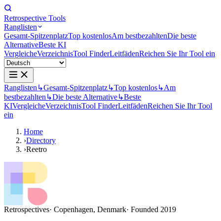
Retrospective Tools
Ranglisten
Gesamt-Spitzenplatz
Top kostenlos
Am bestbezahlten
Die beste
Alternative
Beste KI
Vergleiche
Verzeichnis
Tool Finder
Leitfäden
Reichen Sie Ihr Tool ein
Ranglisten
↳
Gesamt-Spitzenplatz
↳
Top kostenlos
↳
Am
bestbezahlten
↳
Die beste Alternative
↳
Beste
KI
Vergleiche
Verzeichnis
Tool Finder
Leitfäden
Reichen Sie Ihr Tool
ein
Home
›
Directory
›
Reetro
Retrospectives
· Copenhagen, Denmark
· Founded 2019