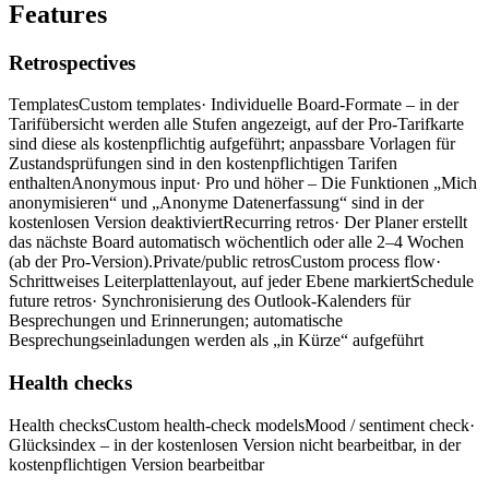
Features
Retrospectives
Templates
Custom templates
· Individuelle Board-Formate – in der
Tarifübersicht werden alle Stufen angezeigt, auf der Pro-Tarifkarte
sind diese als kostenpflichtig aufgeführt; anpassbare Vorlagen für
Zustandsprüfungen sind in den kostenpflichtigen Tarifen
enthalten
Anonymous input
· Pro und höher – Die Funktionen „Mich
anonymisieren“ und „Anonyme Datenerfassung“ sind in der
kostenlosen Version deaktiviert
Recurring retros
· Der Planer erstellt
das nächste Board automatisch wöchentlich oder alle 2–4 Wochen
(ab der Pro-Version).
Private/public retros
Custom process flow
·
Schrittweises Leiterplattenlayout, auf jeder Ebene markiert
Schedule
future retros
· Synchronisierung des Outlook-Kalenders für
Besprechungen und Erinnerungen; automatische
Besprechungseinladungen werden als „in Kürze“ aufgeführt
Health checks
Health checks
Custom health-check models
Mood / sentiment check
·
Glücksindex – in der kostenlosen Version nicht bearbeitbar, in der
kostenpflichtigen Version bearbeitbar