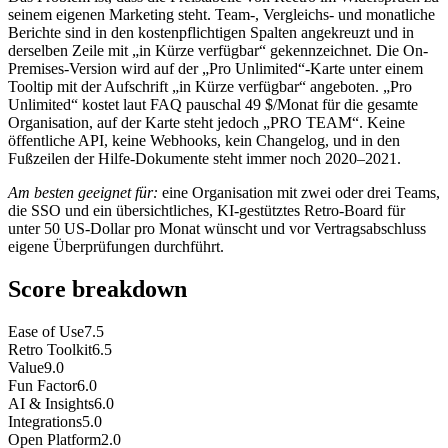
seinem eigenen Marketing steht. Team-, Vergleichs- und monatliche
Berichte sind in den kostenpflichtigen Spalten angekreuzt und in
derselben Zeile mit „in Kürze verfügbar“ gekennzeichnet. Die On-
Premises-Version wird auf der „Pro Unlimited“-Karte unter einem
Tooltip mit der Aufschrift „in Kürze verfügbar“ angeboten. „Pro
Unlimited“ kostet laut FAQ pauschal 49 $/Monat für die gesamte
Organisation, auf der Karte steht jedoch „PRO TEAM“. Keine
öffentliche API, keine Webhooks, kein Changelog, und in den
Fußzeilen der Hilfe-Dokumente steht immer noch 2020–2021.
Am besten geeignet für:
eine Organisation mit zwei oder drei Teams,
die SSO und ein übersichtliches, KI-gestütztes Retro-Board für
unter 50 US-Dollar pro Monat wünscht und vor Vertragsabschluss
eigene Überprüfungen durchführt.
Score breakdown
Ease of Use
7.5
Retro Toolkit
6.5
Value
9.0
Fun Factor
6.0
AI & Insights
6.0
Integrations
5.0
Open Platform
2.0