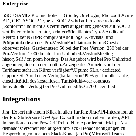
Enterprise
SSO / SAML
· Pro und höher – GSuite, OneLogin, Microsoft Azure
AD, OKTA
SOC 2 Type 2
· SOC 2 wird auf trust.reetro.io als
„konform“ und nicht als zertifiziert aufgeführt; gehostet auf SOC-2-
zertifizierter Infrastruktur, kein veröffentlichtes Typ-2-Audit auf
Reetro-Ebene
GDPR compliant
Audit logs
· Aktivitäts- und
Prüfprotokolle ab der Pro-Version
Facilitator-only role
Guest /
observer roles
· Gastbenutzer: 50 bei der Free-Version, 250 bei der
Pro-Version, 1.000 bei der Pro Unlimited-Version
Meeting
history
Self / on-prem hosting
· Das Angebot wird bei Pro Unlimited
angeboten, doch in der Tooltip-Anzeige des Anbieters auf der
Tarifkarte steht „in Kürze verfügbar“.
Uptime SLA / dedicated
support
· SLA mit einer Verfügbarkeit von 99 % gilt für alle Tarife,
einschließlich des kostenlosen Tarifs
Multi-year contracts
·
Individueller Vertrag bei Pro Unlimited
ISO 27001 certified
Integrations
Jira
· Export mit einem Klick in allen Tarifen; Jira-API-Integration ab
der Pro-Stufe
Azure DevOps
· Exportfunktion in allen Tarifen; API-
Integration ab dem Pro-Tarif
Trello
· Nur exportieren
ClickUp
· Als
demnächst erscheinend aufgeführt
Slack
· Benachrichtigungen zu
Besprechungen in einem Slack-Kanal (ab Pro)
Microsoft Teams
·