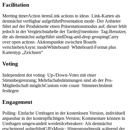
Facilitation
Meeting timer
Action items
Link actions to ideas
· Link-Karten als
demnächst verfügbar aufgeführt
Presentation mode
· Der Anbieter
führt auf der Produktseite einen Präsentationsmodus auf; dieser fehlt
jedoch in der Vergleichstabelle der Tarife
@mentions
· Tag-Benutzer,
die als demnächst aufgeführt sind
Drag-and-drop grouping
Carry
over open actions
· Aktionspunkte zwischen Boards
verschieben
Async mode
Whiteboard
· Whiteboard-Format plus
Kartentyp „Zeichnen“
Voting
Independent dot voting
· Up-/Down-Votes mit einer
Stimmbegrenzung; Mehrfachabstimmungen sind ab der Pro-
Mitgliedschaft möglich
Custom vote count
· Stimmrechtslimit
festlegen
Engagement
Polling
· Einfache Umfragen in der kostenlosen Version, individuell
anpassbar in der kostenpflichtigen Version; Kommentare können in
Umfragen umgewandelt werden
Icebreakers
· Als demnächst
erscheinend aufgeführt
GIFs
Music
· Hintergrundmusik während der