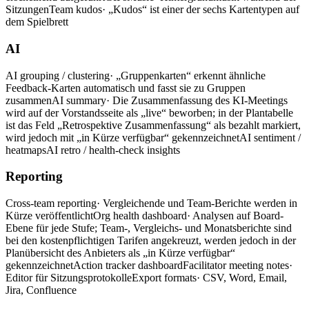
Sitzungen
Team kudos
· „Kudos“ ist einer der sechs Kartentypen auf
dem Spielbrett
AI
AI grouping / clustering
· „Gruppenkarten“ erkennt ähnliche
Feedback-Karten automatisch und fasst sie zu Gruppen
zusammen
AI summary
· Die Zusammenfassung des KI-Meetings
wird auf der Vorstandsseite als „live“ beworben; in der Plantabelle
ist das Feld „Retrospektive Zusammenfassung“ als bezahlt markiert,
wird jedoch mit „in Kürze verfügbar“ gekennzeichnet
AI sentiment /
heatmaps
AI retro / health-check insights
Reporting
Cross-team reporting
· Vergleichende und Team-Berichte werden in
Kürze veröffentlicht
Org health dashboard
· Analysen auf Board-
Ebene für jede Stufe; Team-, Vergleichs- und Monatsberichte sind
bei den kostenpflichtigen Tarifen angekreuzt, werden jedoch in der
Planübersicht des Anbieters als „in Kürze verfügbar“
gekennzeichnet
Action tracker dashboard
Facilitator meeting notes
·
Editor für Sitzungsprotokolle
Export formats
· CSV, Word, Email,
Jira, Confluence