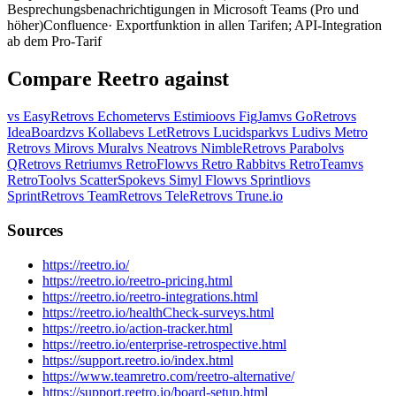
Besprechungsbenachrichtigungen in Microsoft Teams (Pro und
höher)
Confluence
· Exportfunktion in allen Tarifen; API-Integration
ab dem Pro-Tarif
Compare Reetro against
vs EasyRetro
vs Echometer
vs Estimioo
vs FigJam
vs GoRetro
vs
IdeaBoardz
vs Kollabe
vs LetRetro
vs Lucidspark
vs Ludi
vs Metro
Retro
vs Miro
vs Mural
vs Neatro
vs NimbleRetro
vs Parabol
vs
QRetro
vs Retrium
vs RetroFlow
vs Retro Rabbit
vs RetroTeam
vs
RetroTool
vs ScatterSpoke
vs Simyl Flow
vs Sprintlio
vs
SprintRetro
vs TeamRetro
vs TeleRetro
vs Trune.io
Sources
https://reetro.io/
https://reetro.io/reetro-pricing.html
https://reetro.io/reetro-integrations.html
https://reetro.io/healthCheck-surveys.html
https://reetro.io/action-tracker.html
https://reetro.io/enterprise-retrospective.html
https://support.reetro.io/index.html
https://www.teamretro.com/reetro-alternative/
https://support.reetro.io/board-setup.html