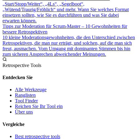
„Start/Stopp/Weiter“, „4Ls“, „Segelboot“,
„Wütend/Traurig/Fröhlich“ und mehr. Wann Sie welches Format
einsetzen sollten, wie Sie es durchführen und was Sie dabei
erwarten können.
Tipps zur Moderation für Scrum-Master – 10 Gewohnheiten für
bessere Retrospektiven
10 kleine Moderationsgewohnheiten, die den Unterschied zwischen
Retrospektiven, die man nur erträgt, und solchen, auf die man sich
freut, ausmachen. Vom Umgang mit dominanten Stimmen bis hin
zum sicheren Ansprechen abweichender Meinungen.
Retrospective Tools
Entdecken Sie
Alle Werkzeuge
Ranglisten
Tool Finder
Reichen Sie Ihr Tool ein
Über uns
Vergleiche
Best retrospective tools