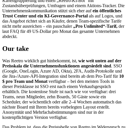
Kartengruppierung und einen „Reetro-KI-Bot“ mit
Zustandsüberprüfungen, Umfragen und einem Aktions-Tracker. Die
Unternehmenskommunikation stützt sich eher auf
ein öffentliches
Trust Center und ein KI-Governance-Portal
als auf Logos, und
das Angebot richtet sich an Käufer, denen Team-spezifische Tarife
nicht mehr ausreichen – ein pauschaler
„Pro Unlimited“-Tarif,
der
laut FAQ für 49 US-Dollar pro Monat das gesamte Unternehmen
abdeckt.
Our take
Was Reetro wirklich gut hinbekommt, ist,
wie weit unten auf der
Preisskala die Unternehmensfunktionen angesiedelt sind
. SSO
(Google, OneLogin, Azure AD, Okta), 2FA, Audit-Protokolle und
die Jira-/Azure-API-Integration sind bereits ab dem Pro-Tarif für
10
$
pro Team und Monat
verfügbar – bei den meisten Tools in
dieser Preisklasse ist SSO erst nach einem Verkaufsgespräch
erhältlich. Die kostenlose Stufe ist nach wie vor verfügbar: drei
Teams, neun Mitglieder, zehn Boards, 50 Gäste sowie ein
Scheduler, der wöchentlich oder alle 2–4 Wochen automatisch das
nächste Board mit Ihrem bereits vorbelegten Layout erstellt.
Anonymität und Mehrfachabstimmungen sind nur in der
kostenpflichtigen Version verfügbar.
Das Problem ist, dass die Preistabelle von Reetro im Widerspruch zu