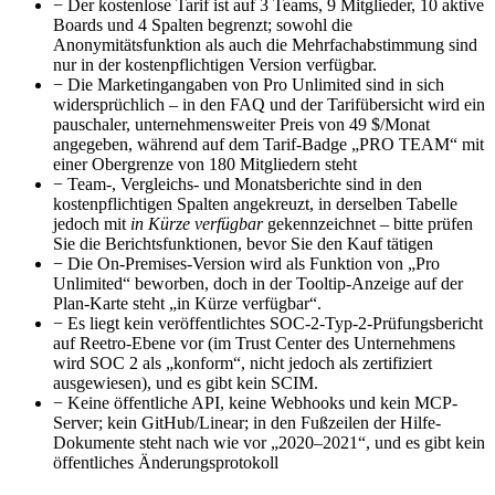
−
Der kostenlose Tarif ist auf 3 Teams, 9 Mitglieder, 10 aktive
Boards und 4 Spalten begrenzt; sowohl die
Anonymitätsfunktion als auch die Mehrfachabstimmung sind
nur in der kostenpflichtigen Version verfügbar.
−
Die Marketingangaben von Pro Unlimited sind in sich
widersprüchlich – in den FAQ und der Tarifübersicht wird ein
pauschaler, unternehmensweiter Preis von 49 $/Monat
angegeben, während auf dem Tarif-Badge „PRO TEAM“ mit
einer Obergrenze von 180 Mitgliedern steht
−
Team-, Vergleichs- und Monatsberichte sind in den
kostenpflichtigen Spalten angekreuzt, in derselben Tabelle
jedoch mit
in Kürze verfügbar
gekennzeichnet – bitte prüfen
Sie die Berichtsfunktionen, bevor Sie den Kauf tätigen
−
Die On-Premises-Version wird als Funktion von „Pro
Unlimited“ beworben, doch in der Tooltip-Anzeige auf der
Plan-Karte steht „in Kürze verfügbar“.
−
Es liegt kein veröffentlichtes SOC-2-Typ-2-Prüfungsbericht
auf Reetro-Ebene vor (im Trust Center des Unternehmens
wird SOC 2 als „konform“, nicht jedoch als zertifiziert
ausgewiesen), und es gibt kein SCIM.
−
Keine öffentliche API, keine Webhooks und kein MCP-
Server; kein GitHub/Linear; in den Fußzeilen der Hilfe-
Dokumente steht nach wie vor „2020–2021“, und es gibt kein
öffentliches Änderungsprotokoll