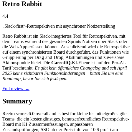
Retro Rabbit
4.4
„Slack-first“-Retrospektiven mit asynchroner Notizerstellung
Retro Rabbit ist ein Slack-integriertes Tool für Retrospektiven, mit
dem Teams während des gesamten Sprints Notizen über Slack oder
die Web-App erfassen können. Anschließend wird die Retrospektive
auf einem synchronisierten Board durchgeführt, das Funktionen wie
Gruppierung per Drag-and-Drop, Abstimmungen und zuweisbare
Aktionspunkte bietet. Die
CarrotIQ
-KI-Ebene ist auf den Pro-AI-
Tarif beschränkt.
Es gibt kein öffentliches Changelog und seit April
2025 keine sichtbaren Funktionsänderungen – bitten Sie um eine
Roadmap, bevor Sie sich festlegen.
Full review →
Summary
Reetro
scores
6.0
overall and is best for kleine bis mittelgroße agile
Teams, die ein kostengünstiges, benutzerfreundliches Retrospektive-
Board mit KI-Zusammenfassungen, anpassbaren
Zustandsprüfungen, SSO ab der Preisstufe von 10 $ pro Team