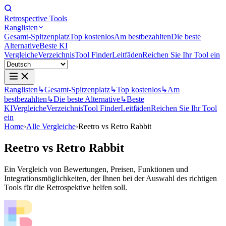
Retrospective Tools
Ranglisten
Gesamt-Spitzenplatz
Top kostenlos
Am bestbezahlten
Die beste
Alternative
Beste KI
Vergleiche
Verzeichnis
Tool Finder
Leitfäden
Reichen Sie Ihr Tool ein
Ranglisten
↳
Gesamt-Spitzenplatz
↳
Top kostenlos
↳
Am
bestbezahlten
↳
Die beste Alternative
↳
Beste
KI
Vergleiche
Verzeichnis
Tool Finder
Leitfäden
Reichen Sie Ihr Tool
ein
Home
›
Alle Vergleiche
›
Reetro vs Retro Rabbit
Reetro
vs
Retro Rabbit
Ein Vergleich von Bewertungen, Preisen, Funktionen und
Integrationsmöglichkeiten, der Ihnen bei der Auswahl des richtigen
Tools für die Retrospektive helfen soll.