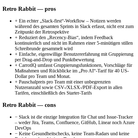
Retro Rabbit — pros
+
Ein echter „Slack-first“-Workflow – Notizen werden
während des gesamten Sprints in Slack erfasst, nicht erst zum
Zeitpunkt der Retrospektive
+
Reduziert den „Recency-Bias“, indem Feedback
kontinuierlich und nicht im Rahmen einer 5-minütigen stillen
Schreibrunde gesammelt wird
+
Einfache, eigenwillige Benutzererfahrung mit Gruppierung
per Drag-and-Drop und Punktbewertung
+
CarrotIQ umfasst Gruppierungsfunktionen, Vorschläge für
Maßnahmen und Rückblicke im „Pro AI“-Tarif für 40 US-
Dollar pro Team und Monat.
+
Pauschalpreis pro Team mit einer unbegrenzten
Nutzeranzahl sowie CSV-/XLSX-/PDF-Export in allen
Tarifen, einschließlich des Starter-Tarifs
Retro Rabbit — cons
−
Slack ist die einzige Integration für Chat und Issue-Tracker
– weder Jira, Teams, Confluence, GitHub, Linear noch Azure
DevOps
−
Keine Gesundheitschecks, keine Team-Radars und keine