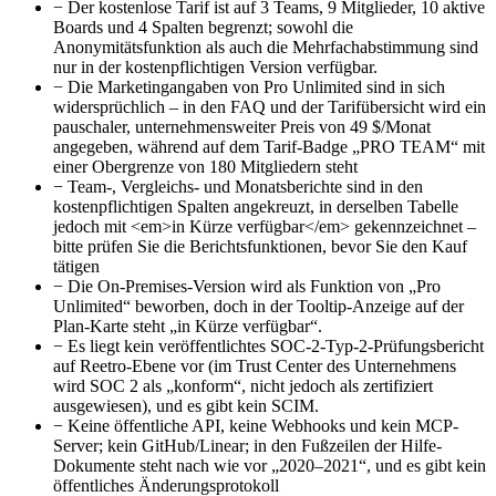
−
Der kostenlose Tarif ist auf 3 Teams, 9 Mitglieder, 10 aktive
Boards und 4 Spalten begrenzt; sowohl die
Anonymitätsfunktion als auch die Mehrfachabstimmung sind
nur in der kostenpflichtigen Version verfügbar.
−
Die Marketingangaben von Pro Unlimited sind in sich
widersprüchlich – in den FAQ und der Tarifübersicht wird ein
pauschaler, unternehmensweiter Preis von 49 $/Monat
angegeben, während auf dem Tarif-Badge „PRO TEAM“ mit
einer Obergrenze von 180 Mitgliedern steht
−
Team-, Vergleichs- und Monatsberichte sind in den
kostenpflichtigen Spalten angekreuzt, in derselben Tabelle
jedoch mit <em>in Kürze verfügbar</em> gekennzeichnet –
bitte prüfen Sie die Berichtsfunktionen, bevor Sie den Kauf
tätigen
−
Die On-Premises-Version wird als Funktion von „Pro
Unlimited“ beworben, doch in der Tooltip-Anzeige auf der
Plan-Karte steht „in Kürze verfügbar“.
−
Es liegt kein veröffentlichtes SOC-2-Typ-2-Prüfungsbericht
auf Reetro-Ebene vor (im Trust Center des Unternehmens
wird SOC 2 als „konform“, nicht jedoch als zertifiziert
ausgewiesen), und es gibt kein SCIM.
−
Keine öffentliche API, keine Webhooks und kein MCP-
Server; kein GitHub/Linear; in den Fußzeilen der Hilfe-
Dokumente steht nach wie vor „2020–2021“, und es gibt kein
öffentliches Änderungsprotokoll