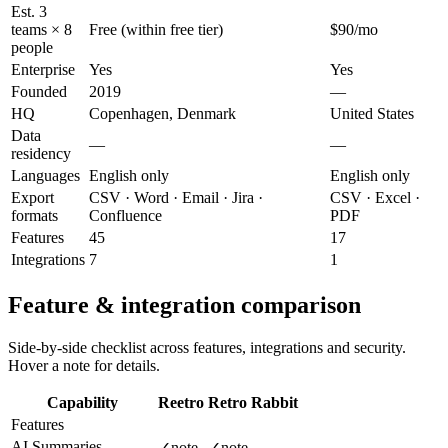
Est. 3
teams × 8
Free (within free tier)
$90/mo
people
Enterprise
Yes
Yes
Founded
2019
—
HQ
Copenhagen, Denmark
United States
Data
—
—
residency
Languages
English only
English only
Export
CSV · Word · Email · Jira ·
CSV · Excel ·
formats
Confluence
PDF
Features
45
17
Integrations
7
1
Feature & integration comparison
Side-by-side checklist across features, integrations and security.
Hover a note for details.
Capability
Reetro
Retro Rabbit
Features
AI Summaries
✓
note
✓
note