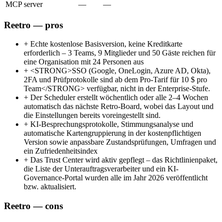
MCP server
—
—
Reetro — pros
+
Echte kostenlose Basisversion, keine Kreditkarte
erforderlich – 3 Teams, 9 Mitglieder und 50 Gäste reichen für
eine Organisation mit 24 Personen aus
+
<STRONG>SSO (Google, OneLogin, Azure AD, Okta),
2FA und Prüfprotokolle sind ab dem Pro-Tarif für 10 $ pro
Team</STRONG> verfügbar, nicht in der Enterprise-Stufe.
+
Der Scheduler erstellt wöchentlich oder alle 2–4 Wochen
automatisch das nächste Retro-Board, wobei das Layout und
die Einstellungen bereits voreingestellt sind.
+
KI-Besprechungsprotokolle, Stimmungsanalyse und
automatische Kartengruppierung in der kostenpflichtigen
Version sowie anpassbare Zustandsprüfungen, Umfragen und
ein Zufriedenheitsindex
+
Das Trust Center wird aktiv gepflegt – das Richtlinienpaket,
die Liste der Unterauftragsverarbeiter und ein KI-
Governance-Portal wurden alle im Jahr 2026 veröffentlicht
bzw. aktualisiert.
Reetro — cons