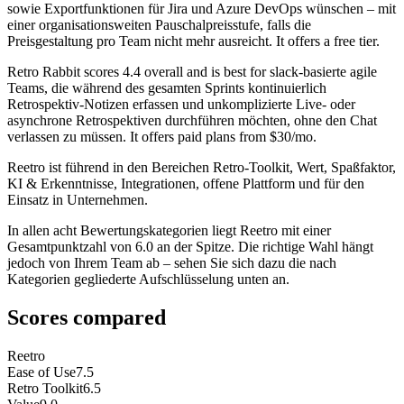
sowie Exportfunktionen für Jira und Azure DevOps wünschen – mit
einer organisationsweiten Pauschalpreisstufe, falls die
Preisgestaltung pro Team nicht mehr ausreicht. It offers a free tier.
Retro Rabbit
scores
4.4
overall and is best for slack-basierte agile
Teams, die während des gesamten Sprints kontinuierlich
Retrospektiv-Notizen erfassen und unkomplizierte Live- oder
asynchrone Retrospektiven durchführen möchten, ohne den Chat
verlassen zu müssen. It offers paid plans from $30/mo.
Reetro ist führend in den Bereichen Retro-Toolkit, Wert, Spaßfaktor,
KI & Erkenntnisse, Integrationen, offene Plattform und für den
Einsatz in Unternehmen.
In allen acht Bewertungskategorien liegt Reetro mit einer
Gesamtpunktzahl von 6.0 an der Spitze. Die richtige Wahl hängt
jedoch von Ihrem Team ab – sehen Sie sich dazu die nach
Kategorien gegliederte Aufschlüsselung unten an.
Scores compared
Reetro
Ease of Use
7.5
Retro Toolkit
6.5