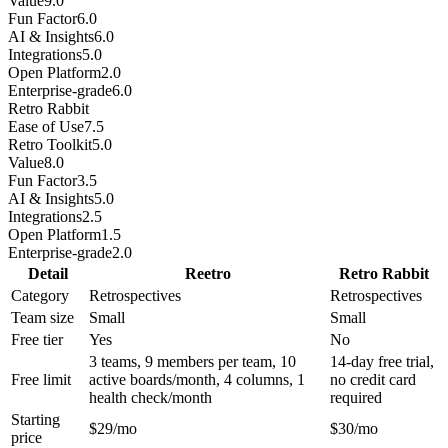
Value
9.0
Fun Factor
6.0
AI & Insights
6.0
Integrations
5.0
Open Platform
2.0
Enterprise-grade
6.0
Retro Rabbit
Ease of Use
7.5
Retro Toolkit
5.0
Value
8.0
Fun Factor
3.5
AI & Insights
5.0
Integrations
2.5
Open Platform
1.5
Enterprise-grade
2.0
Detail
Reetro
Retro Rabbit
Category
Retrospectives
Retrospectives
Team size
Small
Small
Free tier
Yes
No
3 teams, 9 members per team, 10
14-day free trial,
Free limit
active boards/month, 4 columns, 1
no credit card
health check/month
required
Starting
$29/mo
$30/mo
price