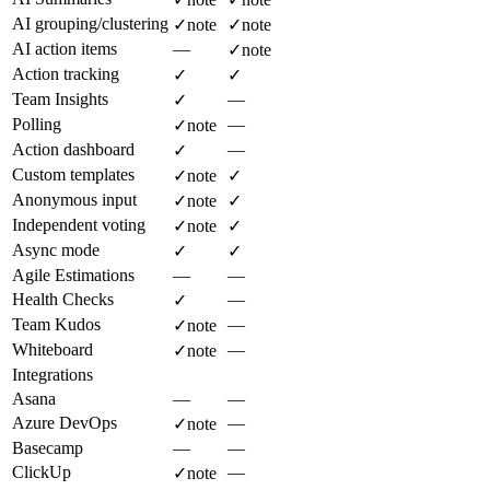
AI grouping/clustering
✓
note
✓
note
AI action items
—
✓
note
Action tracking
✓
✓
Team Insights
—
✓
Polling
—
✓
note
Action dashboard
—
✓
Custom templates
✓
note
✓
Anonymous input
✓
note
✓
Independent voting
✓
note
✓
Async mode
✓
✓
Agile Estimations
—
—
Health Checks
—
✓
Team Kudos
—
✓
note
Whiteboard
—
✓
note
Integrations
Asana
—
—
Azure DevOps
—
✓
note
Basecamp
—
—
ClickUp
—
✓
note