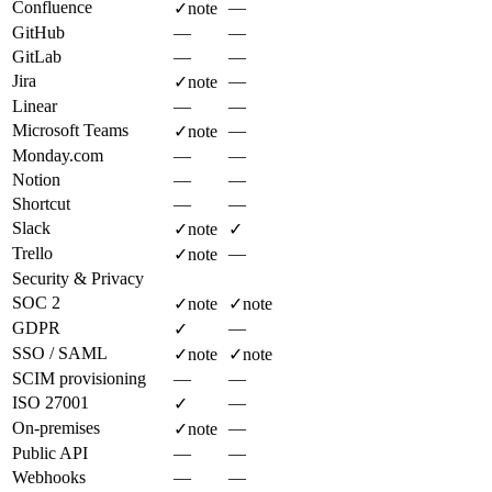
Confluence
—
✓
note
GitHub
—
—
GitLab
—
—
Jira
—
✓
note
Linear
—
—
Microsoft Teams
—
✓
note
Monday.com
—
—
Notion
—
—
Shortcut
—
—
Slack
✓
note
✓
Trello
—
✓
note
Security & Privacy
SOC 2
✓
note
✓
note
GDPR
—
✓
SSO / SAML
✓
note
✓
note
SCIM provisioning
—
—
ISO 27001
—
✓
On-premises
—
✓
note
Public API
—
—
Webhooks
—
—