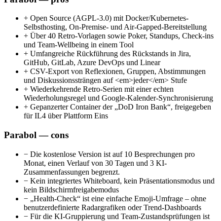
+
Open Source (AGPL-3.0) mit Docker/Kubernetes-
Selbsthosting, On-Premise- und Air-Gapped-Bereitstellung
+
Über 40 Retro-Vorlagen sowie Poker, Standups, Check-ins
und Team-Wellbeing in einem Tool
+
Umfangreiche Rückführung des Rückstands in Jira,
GitHub, GitLab, Azure DevOps und Linear
+
CSV-Export von Reflexionen, Gruppen, Abstimmungen
und Diskussionssträngen auf <em>jeder</em> Stufe
+
Wiederkehrende Retro-Serien mit einer echten
Wiederholungsregel und Google-Kalender-Synchronisierung
+
Gepanzerter Container der „DoD Iron Bank“, freigegeben
für IL4 über Plattform Eins
Parabol — cons
−
Die kostenlose Version ist auf 10 Besprechungen pro
Monat, einen Verlauf von 30 Tagen und 3 KI-
Zusammenfassungen begrenzt.
−
Kein integriertes Whiteboard, kein Präsentationsmodus und
kein Bildschirmfreigabemodus
−
„Health-Check“ ist eine einfache Emoji-Umfrage – ohne
benutzerdefinierte Radargrafiken oder Trend-Dashboards
−
Für die KI-Gruppierung und Team-Zustandsprüfungen ist