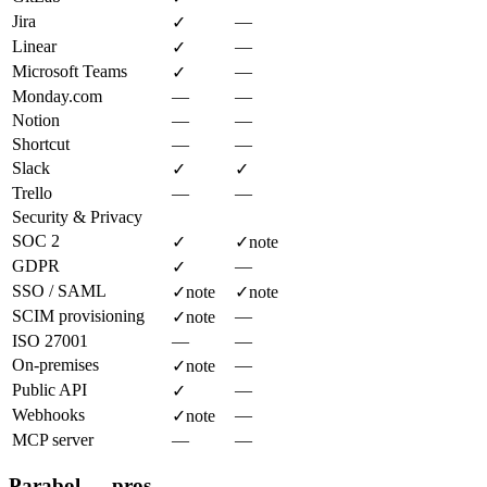
Jira
—
✓
Linear
—
✓
Microsoft Teams
—
✓
Monday.com
—
—
Notion
—
—
Shortcut
—
—
Slack
✓
✓
Trello
—
—
Security & Privacy
SOC 2
✓
✓
note
GDPR
—
✓
SSO / SAML
✓
note
✓
note
SCIM provisioning
—
✓
note
ISO 27001
—
—
On-premises
—
✓
note
Public API
—
✓
Webhooks
—
✓
note
MCP server
—
—
Parabol — pros