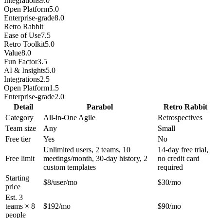
Integrations
9.0
Open Platform
5.0
Enterprise-grade
8.0
Retro Rabbit
Ease of Use
7.5
Retro Toolkit
5.0
Value
8.0
Fun Factor
3.5
AI & Insights
5.0
Integrations
2.5
Open Platform
1.5
Enterprise-grade
2.0
Detail
Parabol
Retro Rabbit
Category
All-in-One Agile
Retrospectives
Team size
Any
Small
Free tier
Yes
No
Unlimited users, 2 teams, 10
14-day free trial,
Free limit
meetings/month, 30-day history, 2
no credit card
custom templates
required
Starting
$8/user/mo
$30/mo
price
Est. 3
teams × 8
$192/mo
$90/mo
people