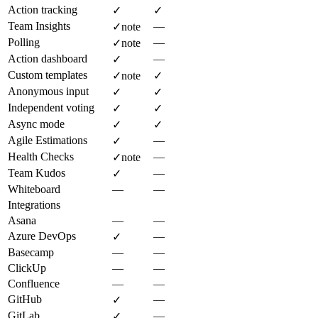
Action tracking
✓
✓
Team Insights
—
✓
note
Polling
—
✓
note
Action dashboard
—
✓
Custom templates
✓
note
✓
Anonymous input
✓
✓
Independent voting
✓
✓
Async mode
✓
✓
Agile Estimations
—
✓
Health Checks
—
✓
note
Team Kudos
—
✓
Whiteboard
—
—
Integrations
Asana
—
—
Azure DevOps
—
✓
Basecamp
—
—
ClickUp
—
—
Confluence
—
—
GitHub
—
✓
GitLab
—
✓