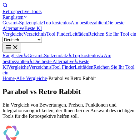
Retrospective Tools
Ranglisten
Gesamt-Spitzenplatz
Top kostenlos
Am bestbezahlten
Die beste
Alternative
Beste KI
Vergleiche
Verzeichnis
Tool Finder
Leitfäden
Reichen Sie Ihr Tool ein
Ranglisten
↳
Gesamt-Spitzenplatz
↳
Top kostenlos
↳
Am
bestbezahlten
↳
Die beste Alternative
↳
Beste
KI
Vergleiche
Verzeichnis
Tool Finder
Leitfäden
Reichen Sie Ihr Tool
ein
Home
›
Alle Vergleiche
›
Parabol vs Retro Rabbit
Parabol
vs
Retro Rabbit
Ein Vergleich von Bewertungen, Preisen, Funktionen und
Integrationsmöglichkeiten, der Ihnen bei der Auswahl des richtigen
Tools für die Retrospektive helfen soll.