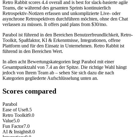
Retro Rabbit
scores
4.4
overall and is best for slack-basierte agile
Teams, die während des gesamten Sprints kontinuierlich
Retrospektiv-Notizen erfassen und unkomplizierte Live- oder
asynchrone Retrospektiven durchführen möchten, ohne den Chat
verlassen zu müssen. It offers paid plans from $30/mo.
Parabol ist führend in den Bereichen Benutzerfreundlichkeit, Retro-
Toolkit, Spaßfaktor, KI & Erkenntnisse, Integrationen, offene
Plattform und für den Einsatz in Unternehmen. Retro Rabbit ist
führend in den Bereichen Wert.
In allen acht Bewertungskategorien liegt Parabol mit einer
Gesamtpunktzahl von 7.4 an der Spitze. Die richtige Wahl hängt
jedoch von Ihrem Team ab – sehen Sie sich dazu die nach
Kategorien gegliederte Aufschlüsselung unten an.
Scores compared
Parabol
Ease of Use
8.5
Retro Toolkit
9.0
Value
5.0
Fun Factor
7.0
AI & Insights
8.0