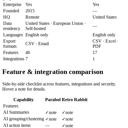
Enterprise
Yes
Yes
Founded
2015
—
HQ
Remote
United States
Data
United States · European Union ·
—
residency
Self-hosted
Languages
English only
English only
Export
CSV · Excel ·
CSV · Email
formats
PDF
Features
46
17
Integrations
7
1
Feature & integration comparison
Side-by-side checklist across features, integrations and security.
Hover a note for details.
Capability
Parabol
Retro Rabbit
Features
AI Summaries
✓
note
✓
note
AI grouping/clustering
✓
note
✓
note
AI action items
—
✓
note