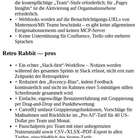
die kostenpflichtige „Team“-Stufe erforderlich; für „Pages
Insights“ ist die Aktivierung auf Organisationsebene
erforderlich.
−
Webhooks werden auf die Benachrichtigungs-URLs von
Mattermost/MS Teams beschränkt – es gibt keine allgemeinen
Ereignisabonnements und keinen MCP-Server
−
Keine Unterstützung für Confluence, Trello oder mehrere
Sprachen
Retro Rabbit — pros
+
Ein echter „Slack-first“-Workflow – Notizen werden
während des gesamten Sprints in Slack erfasst, nicht erst zum
Zeitpunkt der Retrospektive
+
Reduziert den „Recency-Bias“, indem Feedback
kontinuierlich und nicht im Rahmen einer 5-minütigen stillen
Schreibrunde gesammelt wird
+
Einfache, eigenwillige Benutzererfahrung mit Gruppierung
per Drag-and-Drop und Punktbewertung
+
CarrotIQ umfasst Gruppierungsfunktionen, Vorschläge für
Maßnahmen und Rückblicke im „Pro AI“-Tarif für 40 US-
Dollar pro Team und Monat.
+
Pauschalpreis pro Team mit einer unbegrenzten
Nutzeranzahl sowie CSV-/XLSX-/PDF-Export in allen
Tarifen, einschließlich des Starter-Tarifs