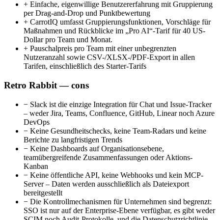
+
Einfache, eigenwillige Benutzererfahrung mit Gruppierung
per Drag-and-Drop und Punktbewertung
+
CarrotIQ umfasst Gruppierungsfunktionen, Vorschläge für
Maßnahmen und Rückblicke im „Pro AI“-Tarif für 40 US-
Dollar pro Team und Monat.
+
Pauschalpreis pro Team mit einer unbegrenzten
Nutzeranzahl sowie CSV-/XLSX-/PDF-Export in allen
Tarifen, einschließlich des Starter-Tarifs
Retro Rabbit — cons
−
Slack ist die einzige Integration für Chat und Issue-Tracker
– weder Jira, Teams, Confluence, GitHub, Linear noch Azure
DevOps
−
Keine Gesundheitschecks, keine Team-Radars und keine
Berichte zu langfristigen Trends
−
Keine Dashboards auf Organisationsebene,
teamübergreifende Zusammenfassungen oder Aktions-
Kanban
−
Keine öffentliche API, keine Webhooks und kein MCP-
Server – Daten werden ausschließlich als Dateiexport
bereitgestellt
−
Die Kontrollmechanismen für Unternehmen sind begrenzt:
SSO ist nur auf der Enterprise-Ebene verfügbar, es gibt weder
SCIM noch Audit-Protokolle, und die Datenschutzrichtlinie