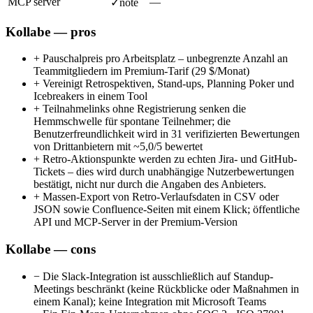
MCP server
—
✓
note
Kollabe — pros
+
Pauschalpreis pro Arbeitsplatz – unbegrenzte Anzahl an
Teammitgliedern im Premium-Tarif (29 $/Monat)
+
Vereinigt Retrospektiven, Stand-ups, Planning Poker und
Icebreakers in einem Tool
+
Teilnahmelinks ohne Registrierung senken die
Hemmschwelle für spontane Teilnehmer; die
Benutzerfreundlichkeit wird in 31 verifizierten Bewertungen
von Drittanbietern mit ~5,0/5 bewertet
+
Retro-Aktionspunkte werden zu echten Jira- und GitHub-
Tickets – dies wird durch unabhängige Nutzerbewertungen
bestätigt, nicht nur durch die Angaben des Anbieters.
+
Massen-Export von Retro-Verlaufsdaten in CSV oder
JSON sowie Confluence-Seiten mit einem Klick; öffentliche
API und MCP-Server in der Premium-Version
Kollabe — cons
−
Die Slack-Integration ist ausschließlich auf Standup-
Meetings beschränkt (keine Rückblicke oder Maßnahmen in
einem Kanal); keine Integration mit Microsoft Teams