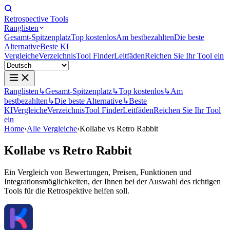
Retrospective Tools
Ranglisten
Gesamt-Spitzenplatz
Top kostenlos
Am bestbezahlten
Die beste
Alternative
Beste KI
Vergleiche
Verzeichnis
Tool Finder
Leitfäden
Reichen Sie Ihr Tool ein
Ranglisten
↳
Gesamt-Spitzenplatz
↳
Top kostenlos
↳
Am
bestbezahlten
↳
Die beste Alternative
↳
Beste
KI
Vergleiche
Verzeichnis
Tool Finder
Leitfäden
Reichen Sie Ihr Tool
ein
Home
›
Alle Vergleiche
›
Kollabe vs Retro Rabbit
Kollabe
vs
Retro Rabbit
Ein Vergleich von Bewertungen, Preisen, Funktionen und
Integrationsmöglichkeiten, der Ihnen bei der Auswahl des richtigen
Tools für die Retrospektive helfen soll.