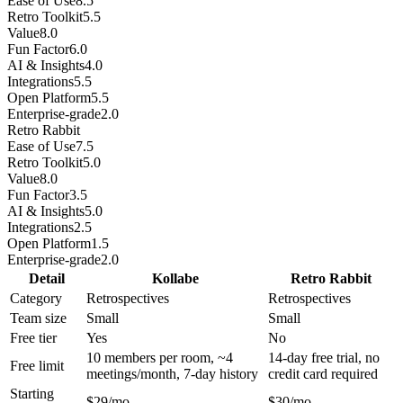
Ease of Use
8.5
Retro Toolkit
5.5
Value
8.0
Fun Factor
6.0
AI & Insights
4.0
Integrations
5.5
Open Platform
5.5
Enterprise-grade
2.0
Retro Rabbit
Ease of Use
7.5
Retro Toolkit
5.0
Value
8.0
Fun Factor
3.5
AI & Insights
5.0
Integrations
2.5
Open Platform
1.5
Enterprise-grade
2.0
Detail
Kollabe
Retro Rabbit
Category
Retrospectives
Retrospectives
Team size
Small
Small
Free tier
Yes
No
10 members per room, ~4
14-day free trial, no
Free limit
meetings/month, 7-day history
credit card required
Starting
$29/mo
$30/mo