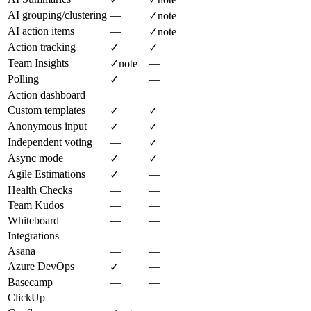
AI grouping/clustering
—
✓
note
AI action items
—
✓
note
Action tracking
✓
✓
Team Insights
—
✓
note
Polling
—
✓
Action dashboard
—
—
Custom templates
✓
✓
Anonymous input
✓
✓
Independent voting
—
✓
Async mode
✓
✓
Agile Estimations
—
✓
Health Checks
—
—
Team Kudos
—
—
Whiteboard
—
—
Integrations
Asana
—
—
Azure DevOps
—
✓
Basecamp
—
—
ClickUp
—
—