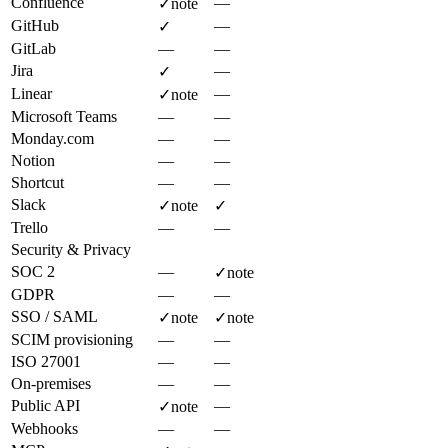
Confluence
—
✓
note
GitHub
—
✓
GitLab
—
—
Jira
—
✓
Linear
—
✓
note
Microsoft Teams
—
—
Monday.com
—
—
Notion
—
—
Shortcut
—
—
Slack
✓
note
✓
Trello
—
—
Security & Privacy
SOC 2
—
✓
note
GDPR
—
—
SSO / SAML
✓
note
✓
note
SCIM provisioning
—
—
ISO 27001
—
—
On-premises
—
—
Public API
—
✓
note
Webhooks
—
—