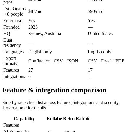
price
Est. 3 teams
$87/mo
$90/mo
× 8 people
Enterprise
Yes
Yes
Founded
2023
—
HQ
Sydney, Australia
United States
Data
—
—
residency
Languages
English only
English only
Export
Confluence · CSV · JSON
CSV · Excel · PDF
formats
Features
27
17
Integrations
6
1
Feature & integration comparison
Side-by-side checklist across features, integrations and security.
Hover a note for details.
Capability
Kollabe
Retro Rabbit
Features
AI Summaries
✓
✓
note