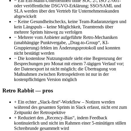
−
Ein Ein-Mann-Unternehmen ohne SOC 2-, ISO 27001-
oder veröffentlichte DSGVO-Erklärung; SSO/SAML und
SLA werden über den Vertrieb für Unternehmenskunden
abgewickelt
−
Keine Gesundheitschecks, keine Team-Radaranzeigen und
kein Längspuls – keine Möglichkeit, Teamtrends über
mehrere Sprints hinweg zu verfolgen
−
Mehrere vom Anbieter aufgeführte Retro-Mechaniken
(unabhängige Punktvergabe, „Drag-to-Group“, KI-
Gruppierung) fehlen im Änderungsprotokoll und konnten
nicht bestätigt werden
−
Die kostenlose Nutzungsstufe sieht eine Begrenzung der
Besprechungen pro Monat mit einem 7-tägigen Verlauf vor;
der Datenexport ist nicht möglich; die Übertragung von
Maßnahmen zwischen Retrospektiven ist nur in der
kostenpflichtigen Version möglich
Retro Rabbit — pros
+
Ein echter „Slack-first“-Workflow – Notizen werden
während des gesamten Sprints in Slack erfasst, nicht erst zum
Zeitpunkt der Retrospektive
+
Reduziert den „Recency-Bias“, indem Feedback
kontinuierlich und nicht im Rahmen einer 5-minütigen stillen
Schreibrunde gesammelt wird