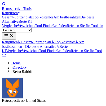
Retrospective Tools
Ranglisten
Gesamt-Spitzenplatz
Top kostenlos
Am bestbezahlten
Die beste
Alternative
Beste KI
Vergleiche
Verzeichnis
Tool Finder
Leitfäden
Reichen Sie Ihr Tool ein
Ranglisten
↳
Gesamt-Spitzenplatz
↳
Top kostenlos
↳
Am
bestbezahlten
↳
Die beste Alternative
↳
Beste
KI
Vergleiche
Verzeichnis
Tool Finder
Leitfäden
Reichen Sie Ihr Tool
ein
Home
›
Directory
›
Retro Rabbit
Retrospectives
· United States