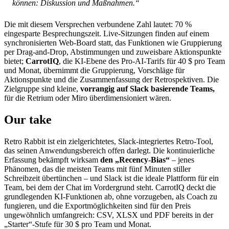
können: Diskussion und Maßnahmen.“
Die mit diesem Versprechen verbundene Zahl lautet: 70 %
eingesparte Besprechungszeit. Live-Sitzungen finden auf einem
synchronisierten Web-Board statt, das Funktionen wie Gruppierung
per Drag-and-Drop, Abstimmungen und zuweisbare Aktionspunkte
bietet;
CarrotIQ
, die KI-Ebene des Pro-AI-Tarifs für 40 $ pro Team
und Monat, übernimmt die Gruppierung, Vorschläge für
Aktionspunkte und die Zusammenfassung der Retrospektiven. Die
Zielgruppe sind kleine,
vorrangig auf Slack basierende Teams,
für die Retrium oder Miro überdimensioniert wären.
Our take
Retro Rabbit ist ein zielgerichtetes, Slack-integriertes Retro-Tool,
das seinen Anwendungsbereich offen darlegt. Die kontinuierliche
Erfassung bekämpft wirksam
den „Recency-Bias“
– jenes
Phänomen, das die meisten Teams mit fünf Minuten stiller
Schreibzeit übertünchen – und Slack ist die ideale Plattform für ein
Team, bei dem der Chat im Vordergrund steht. CarrotIQ deckt die
grundlegenden KI-Funktionen ab, ohne vorzugeben, als Coach zu
fungieren, und die Exportmöglichkeiten sind für den Preis
ungewöhnlich umfangreich: CSV, XLSX und PDF bereits in der
„Starter“-Stufe für 30 $ pro Team und Monat.