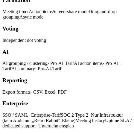
Facilitation
Meeting timer
Action items
Screen-share mode
Drag-and-drop
grouping
Async mode
Voting
Independent dot voting
AI
AI grouping / clustering
· Pro-AI-Tarif
AI action items
· Pro-AI-
Tarif
AI summary
· Pro-AI-Tarif
Reporting
Export formats
· CSV, Excel, PDF
Enterprise
SSO / SAML
· Enterprise-Tarif
SOC 2 Type 2
· Nur Infrastruktur
(kein Audit auf „Retro Rabbit“-Ebene)
Meeting history
Uptime SLA /
dedicated support
· Unternehmensplan