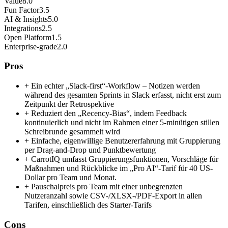
Value
8.0
Fun Factor
3.5
AI & Insights
5.0
Integrations
2.5
Open Platform
1.5
Enterprise-grade
2.0
Pros
+
Ein echter „Slack-first“-Workflow – Notizen werden
während des gesamten Sprints in Slack erfasst, nicht erst zum
Zeitpunkt der Retrospektive
+
Reduziert den „Recency-Bias“, indem Feedback
kontinuierlich und nicht im Rahmen einer 5-minütigen stillen
Schreibrunde gesammelt wird
+
Einfache, eigenwillige Benutzererfahrung mit Gruppierung
per Drag-and-Drop und Punktbewertung
+
CarrotIQ umfasst Gruppierungsfunktionen, Vorschläge für
Maßnahmen und Rückblicke im „Pro AI“-Tarif für 40 US-
Dollar pro Team und Monat.
+
Pauschalpreis pro Team mit einer unbegrenzten
Nutzeranzahl sowie CSV-/XLSX-/PDF-Export in allen
Tarifen, einschließlich des Starter-Tarifs
Cons