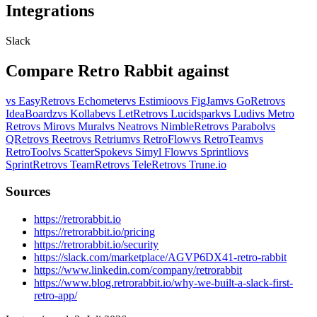
Integrations
Slack
Compare Retro Rabbit against
vs EasyRetro
vs Echometer
vs Estimioo
vs FigJam
vs GoRetro
vs
IdeaBoardz
vs Kollabe
vs LetRetro
vs Lucidspark
vs Ludi
vs Metro
Retro
vs Miro
vs Mural
vs Neatro
vs NimbleRetro
vs Parabol
vs
QRetro
vs Reetro
vs Retrium
vs RetroFlow
vs RetroTeam
vs
RetroTool
vs ScatterSpoke
vs Simyl Flow
vs Sprintlio
vs
SprintRetro
vs TeamRetro
vs TeleRetro
vs Trune.io
Sources
https://retrorabbit.io
https://retrorabbit.io/pricing
https://retrorabbit.io/security
https://slack.com/marketplace/AGVP6DX41-retro-rabbit
https://www.linkedin.com/company/retrorabbit
https://www.blog.retrorabbit.io/why-we-built-a-slack-first-
retro-app/