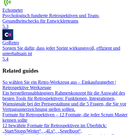
Echometer
Psychologisch fundierte Retrospektiven und Team-
Gesundheitschecks für Entwicklerteams
5.3
GoRetro
Sorgen Sie dafür, dass jeder Sprint wirkungsvoll, effizient und
unterhaltsam ist
5.4
Related guides
So wählen Sie ein Retro-Werkzeug aus – Einkaufsratgeber |
Retrospektive Werkzeuge
Ein herstellerunabhängiges Rahmenkonzept für die Auswahl des
besten Tools für Retrospektiven: Funktionen, Integrationen,
Warnsignale bei der Preisgestaltung und die 5 Fragen, die Sie vor
Vertragsunterzeichnung stellen sollten.
Formate für Retrospektiven – 12 Formate, die jeder Scrum Master
kennen sollte
12 bewährte Formate für Retrospektiven im Überblick:
„Start/Stopp/Weiter“, „4Ls“, „Segelboot“,