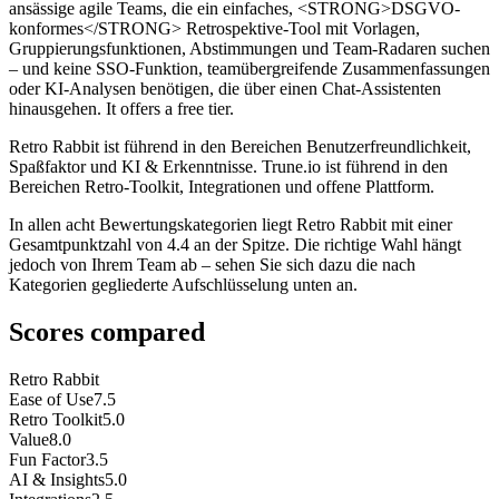
ansässige agile Teams, die ein einfaches, <STRONG>DSGVO-
konformes</STRONG> Retrospektive-Tool mit Vorlagen,
Gruppierungsfunktionen, Abstimmungen und Team-Radaren suchen
– und keine SSO-Funktion, teamübergreifende Zusammenfassungen
oder KI-Analysen benötigen, die über einen Chat-Assistenten
hinausgehen. It offers a free tier.
Retro Rabbit ist führend in den Bereichen Benutzerfreundlichkeit,
Spaßfaktor und KI & Erkenntnisse. Trune.io ist führend in den
Bereichen Retro-Toolkit, Integrationen und offene Plattform.
In allen acht Bewertungskategorien liegt Retro Rabbit mit einer
Gesamtpunktzahl von 4.4 an der Spitze. Die richtige Wahl hängt
jedoch von Ihrem Team ab – sehen Sie sich dazu die nach
Kategorien gegliederte Aufschlüsselung unten an.
Scores compared
Retro Rabbit
Ease of Use
7.5
Retro Toolkit
5.0
Value
8.0
Fun Factor
3.5
AI & Insights
5.0