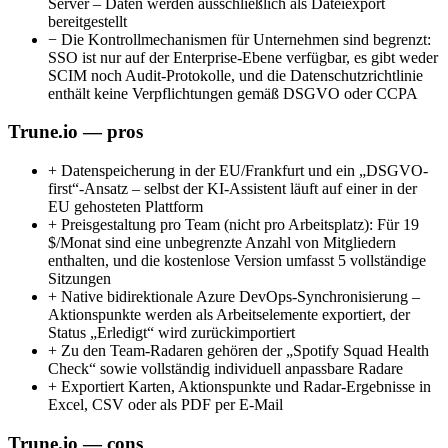
Server – Daten werden ausschließlich als Dateiexport
bereitgestellt
−
Die Kontrollmechanismen für Unternehmen sind begrenzt:
SSO ist nur auf der Enterprise-Ebene verfügbar, es gibt weder
SCIM noch Audit-Protokolle, und die Datenschutzrichtlinie
enthält keine Verpflichtungen gemäß DSGVO oder CCPA
Trune.io — pros
+
Datenspeicherung in der EU/Frankfurt und ein „DSGVO-
first“-Ansatz – selbst der KI-Assistent läuft auf einer in der
EU gehosteten Plattform
+
Preisgestaltung pro Team (nicht pro Arbeitsplatz): Für 19
$/Monat sind eine unbegrenzte Anzahl von Mitgliedern
enthalten, und die kostenlose Version umfasst 5 vollständige
Sitzungen
+
Native bidirektionale Azure DevOps-Synchronisierung –
Aktionspunkte werden als Arbeitselemente exportiert, der
Status „Erledigt“ wird zurückimportiert
+
Zu den Team-Radaren gehören der „Spotify Squad Health
Check“ sowie vollständig individuell anpassbare Radare
+
Exportiert Karten, Aktionspunkte und Radar-Ergebnisse in
Excel, CSV oder als PDF per E-Mail
Trune.io — cons