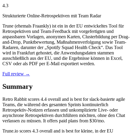
4.3
Strukturierte Online-Retrospektiven mit Team Radar
Trune (ehemals Fraankly) ist ein in der EU entwickeltes Tool für
Retrospektiven und Team-Feedback mit vorgefertigten und
anpassbaren Vorlagen, anonymen Karten, Clusterbildung per Drag-
and-Drop, Punktbewertung, Maßnahmenverfolgung sowie Team-
Radaren, darunter der „Spotify Squad Health Check“. Das Tool
wird in Frankfurt gehostet, die Anwendungsdaten stammen
ausschließlich aus der EU, und die Ergebnisse können in Excel,
CSV oder als PDF per E-Mail exportiert werden.
Full review →
Summary
Retro Rabbit
scores
4.4
overall and is best for slack-basierte agile
Teams, die während des gesamten Sprints kontinuierlich
Retrospektiv-Notizen erfassen und unkomplizierte Live- oder
asynchrone Retrospektiven durchführen möchten, ohne den Chat
verlassen zu müssen. It offers paid plans from $30/mo.
Trune.io
scores
4.3
overall and is best for kleine, in der EU