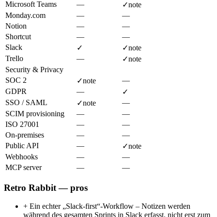
Microsoft Teams
—
✓
note
Monday.com
—
—
Notion
—
—
Shortcut
—
—
Slack
✓
✓
note
Trello
—
✓
note
Security & Privacy
SOC 2
—
✓
note
GDPR
—
✓
SSO / SAML
—
✓
note
SCIM provisioning
—
—
ISO 27001
—
—
On-premises
—
—
Public API
—
✓
note
Webhooks
—
—
MCP server
—
—
Retro Rabbit — pros
+
Ein echter „Slack-first“-Workflow – Notizen werden
während des gesamten Sprints in Slack erfasst, nicht erst zum