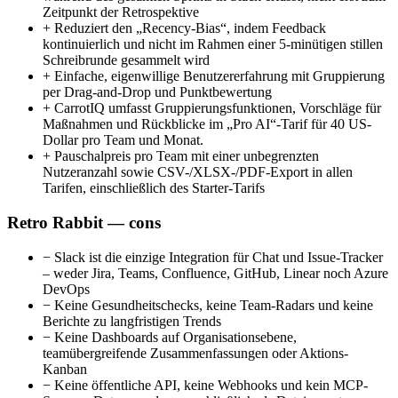
Zeitpunkt der Retrospektive
+
Reduziert den „Recency-Bias“, indem Feedback
kontinuierlich und nicht im Rahmen einer 5-minütigen stillen
Schreibrunde gesammelt wird
+
Einfache, eigenwillige Benutzererfahrung mit Gruppierung
per Drag-and-Drop und Punktbewertung
+
CarrotIQ umfasst Gruppierungsfunktionen, Vorschläge für
Maßnahmen und Rückblicke im „Pro AI“-Tarif für 40 US-
Dollar pro Team und Monat.
+
Pauschalpreis pro Team mit einer unbegrenzten
Nutzeranzahl sowie CSV-/XLSX-/PDF-Export in allen
Tarifen, einschließlich des Starter-Tarifs
Retro Rabbit — cons
−
Slack ist die einzige Integration für Chat und Issue-Tracker
– weder Jira, Teams, Confluence, GitHub, Linear noch Azure
DevOps
−
Keine Gesundheitschecks, keine Team-Radars und keine
Berichte zu langfristigen Trends
−
Keine Dashboards auf Organisationsebene,
teamübergreifende Zusammenfassungen oder Aktions-
Kanban
−
Keine öffentliche API, keine Webhooks und kein MCP-