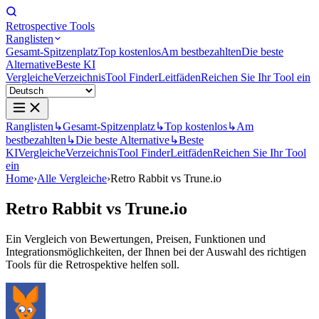
Retrospective Tools
Ranglisten
Gesamt-Spitzenplatz
Top kostenlos
Am bestbezahlten
Die beste
Alternative
Beste KI
Vergleiche
Verzeichnis
Tool Finder
Leitfäden
Reichen Sie Ihr Tool ein
Ranglisten
↳
Gesamt-Spitzenplatz
↳
Top kostenlos
↳
Am
bestbezahlten
↳
Die beste Alternative
↳
Beste
KI
Vergleiche
Verzeichnis
Tool Finder
Leitfäden
Reichen Sie Ihr Tool
ein
Home
›
Alle Vergleiche
›
Retro Rabbit vs Trune.io
Retro Rabbit
vs
Trune.io
Ein Vergleich von Bewertungen, Preisen, Funktionen und
Integrationsmöglichkeiten, der Ihnen bei der Auswahl des richtigen
Tools für die Retrospektive helfen soll.