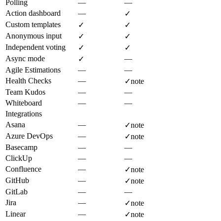
Polling
—
—
Action dashboard
—
✓
Custom templates
✓
✓
Anonymous input
✓
✓
Independent voting
✓
✓
Async mode
—
✓
Agile Estimations
—
—
Health Checks
—
✓
note
Team Kudos
—
—
Whiteboard
—
—
Integrations
Asana
—
✓
note
Azure DevOps
—
✓
note
Basecamp
—
—
ClickUp
—
—
Confluence
—
✓
note
GitHub
—
✓
note
GitLab
—
—
Jira
—
✓
note
Linear
—
✓
note