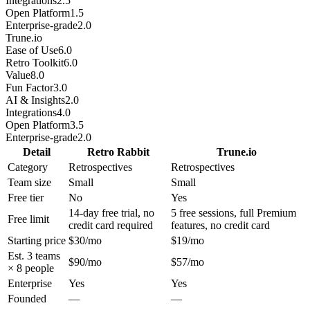
Integrations
2.5
Open Platform
1.5
Enterprise-grade
2.0
Trune.io
Ease of Use
6.0
Retro Toolkit
6.0
Value
8.0
Fun Factor
3.0
AI & Insights
2.0
Integrations
4.0
Open Platform
3.5
Enterprise-grade
2.0
Detail
Retro Rabbit
Trune.io
Category
Retrospectives
Retrospectives
Team size
Small
Small
Free tier
No
Yes
14-day free trial, no
5 free sessions, full Premium
Free limit
credit card required
features, no credit card
Starting price
$30/mo
$19/mo
Est. 3 teams
$90/mo
$57/mo
× 8 people
Enterprise
Yes
Yes
Founded
—
—