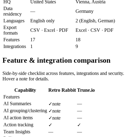
HQ
United States
Vienna, Austria
Data
—
Germany
residency
Languages
English only
2 (English, German)
Export
CSV · Excel · PDF
Excel · CSV · PDF
formats
Features
17
18
Integrations
1
9
Feature & integration comparison
Side-by-side checklist across features, integrations and security.
Hover a note for details.
Capability
Retro Rabbit
Trune.io
Features
AI Summaries
—
✓
note
AI grouping/clustering
—
✓
note
AI action items
—
✓
note
Action tracking
✓
✓
Team Insights
—
—