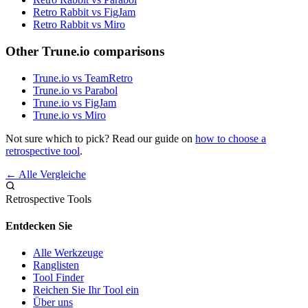
Retro Rabbit vs FigJam
Retro Rabbit vs Miro
Other Trune.io comparisons
Trune.io vs TeamRetro
Trune.io vs Parabol
Trune.io vs FigJam
Trune.io vs Miro
Not sure which to pick? Read our guide on
how to choose a
retrospective tool
.
← Alle Vergleiche
Retrospective Tools
Entdecken Sie
Alle Werkzeuge
Ranglisten
Tool Finder
Reichen Sie Ihr Tool ein
Über uns