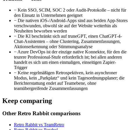
−
Kein SSO, SCIM, SOC 2 oder Audit-Protokolle – nicht für
den Einsatz in Unternehmen geeignet
−
Die nativen iOS-/Android-Apps sind aus beiden App-Stores
verschwunden, obwohl sie auf der Website weiterhin als
Neuheiten beworben werden
−
Die KI beschränkt sich auf truneGPT, einen ChatGPT-4-
Chat-Assistenten – ohne Clustering, Zusammenfassungen,
Aktionserkennung oder Stimmungsanalyse
−
Azure DevOps ist der einzige native Konnektor, für den die
teurere Professional-Stufe erforderlich ist; bei allen anderen
handelt es sich um einen einmaligen, einseitigen Zapier-
Trigger
−
Keine regelmäßigen Retrospektiven, kein asynchroner
Modus, kein „Parkplatz“ und kein Tagesordnungsplaner; die
Berichterstattung endet auf Teamebene, ohne
teamübergreifende Zusammenfassungen
Keep comparing
Other Retro Rabbit comparisons
Retro Rabbit vs TeamRetro
Retro Rabbit vs Parabol