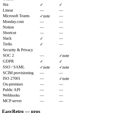
Jira
✓
✓
Linear
—
—
Microsoft Teams
—
✓
note
Monday.com
—
—
Notion
—
—
Shortcut
—
—
Slack
—
✓
Trello
—
✓
Security & Privacy
SOC 2
—
✓
note
GDPR
✓
✓
SSO / SAML
✓
note
✓
note
SCIM provisioning
—
—
ISO 27001
—
✓
note
On-premises
—
—
Public API
—
—
Webhooks
—
—
MCP server
—
—
EasyRetro — pros