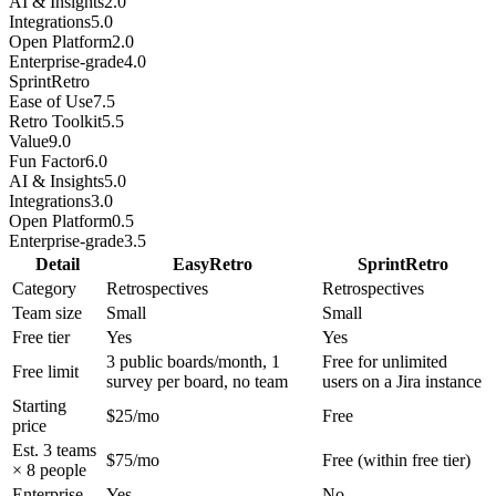
AI & Insights
2.0
Integrations
5.0
Open Platform
2.0
Enterprise-grade
4.0
SprintRetro
Ease of Use
7.5
Retro Toolkit
5.5
Value
9.0
Fun Factor
6.0
AI & Insights
5.0
Integrations
3.0
Open Platform
0.5
Enterprise-grade
3.5
Detail
EasyRetro
SprintRetro
Category
Retrospectives
Retrospectives
Team size
Small
Small
Free tier
Yes
Yes
3 public boards/month, 1
Free for unlimited
Free limit
survey per board, no team
users on a Jira instance
Starting
$25/mo
Free
price
Est. 3 teams
$75/mo
Free (within free tier)
× 8 people
Enterprise
Yes
No