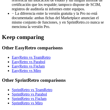
referencia sin indicación de estado y sin ningún informe de
certificación que los respalde; tampoco dispone de SCIM,
registros de auditoría ni informes entre equipos.
−
La diferencia entre la versión gratuita y la Pro no está
documentada: ambas fichas del Marketplace anuncian el
mismo conjunto de funciones, y en SprintRetro.co nunca se
menciona la versión Pro.
Keep comparing
Other EasyRetro comparisons
EasyRetro vs TeamRetro
EasyRetro vs Parabol
EasyRetro vs FigJam
EasyRetro vs Miro
Other SprintRetro comparisons
SprintRetro vs TeamRetro
SprintRetro vs Parabol
SprintRetro vs FigJam
SprintRetro vs Miro