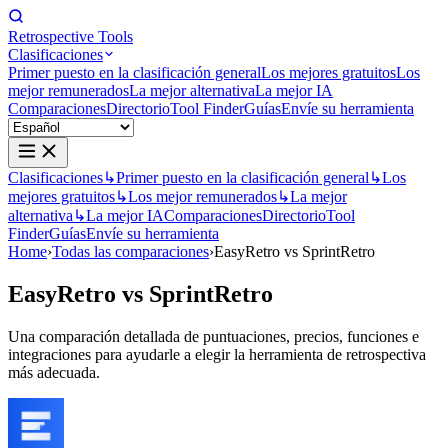
Retrospective Tools
Clasificaciones
Primer puesto en la clasificación general
Los mejores gratuitos
Los
mejor remunerados
La mejor alternativa
La mejor IA
Comparaciones
Directorio
Tool Finder
Guías
Envíe su herramienta
Clasificaciones
↳
Primer puesto en la clasificación general
↳
Los
mejores gratuitos
↳
Los mejor remunerados
↳
La mejor
alternativa
↳
La mejor IA
Comparaciones
Directorio
Tool
Finder
Guías
Envíe su herramienta
Home
›
Todas las comparaciones
›
EasyRetro vs SprintRetro
EasyRetro
vs
SprintRetro
Una comparación detallada de puntuaciones, precios, funciones e
integraciones para ayudarle a elegir la herramienta de retrospectiva
más adecuada.