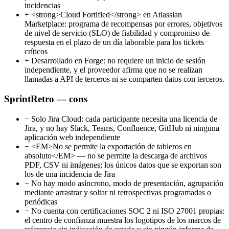
incidencias
+
<strong>Cloud Fortified</strong> en Atlassian
Marketplace: programa de recompensas por errores, objetivos
de nivel de servicio (SLO) de fiabilidad y compromiso de
respuesta en el plazo de un día laborable para los tickets
críticos
+
Desarrollado en Forge: no requiere un inicio de sesión
independiente, y el proveedor afirma que no se realizan
llamadas a API de terceros ni se comparten datos con terceros.
SprintRetro — cons
−
Solo Jira Cloud: cada participante necesita una licencia de
Jira, y no hay Slack, Teams, Confluence, GitHub ni ninguna
aplicación web independiente
−
<EM>No se permite la exportación de tableros en
absoluto</EM> — no se permite la descarga de archivos
PDF, CSV ni imágenes; los únicos datos que se exportan son
los de una incidencia de Jira
−
No hay modo asíncrono, modo de presentación, agrupación
mediante arrastrar y soltar ni retrospectivas programadas o
periódicas
−
No cuenta con certificaciones SOC 2 ni ISO 27001 propias:
el centro de confianza muestra los logotipos de los marcos de