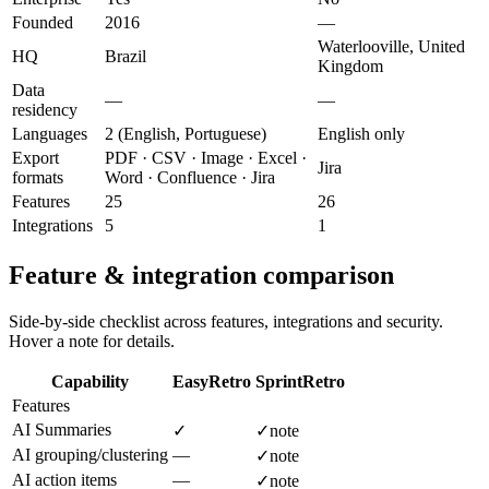
Founded
2016
—
Waterlooville, United
HQ
Brazil
Kingdom
Data
—
—
residency
Languages
2 (English, Portuguese)
English only
Export
PDF · CSV · Image · Excel ·
Jira
formats
Word · Confluence · Jira
Features
25
26
Integrations
5
1
Feature & integration comparison
Side-by-side checklist across features, integrations and security.
Hover a note for details.
Capability
EasyRetro
SprintRetro
Features
AI Summaries
✓
✓
note
AI grouping/clustering
—
✓
note
AI action items
—
✓
note