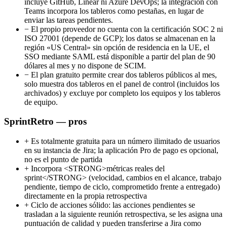
incluye GitHub, Linear ni Azure DevOps; la integración con
Teams incorpora los tableros como pestañas, en lugar de
enviar las tareas pendientes.
−
El propio proveedor no cuenta con la certificación SOC 2 ni
ISO 27001 (depende de GCP); los datos se almacenan en la
región «US Central» sin opción de residencia en la UE, el
SSO mediante SAML está disponible a partir del plan de 90
dólares al mes y no dispone de SCIM.
−
El plan gratuito permite crear dos tableros públicos al mes,
solo muestra dos tableros en el panel de control (incluidos los
archivados) y excluye por completo los equipos y los tableros
de equipo.
SprintRetro — pros
+
Es totalmente gratuita para un número ilimitado de usuarios
en su instancia de Jira; la aplicación Pro de pago es opcional,
no es el punto de partida
+
Incorpora <STRONG>métricas reales del
sprint</STRONG> (velocidad, cambios en el alcance, trabajo
pendiente, tiempo de ciclo, comprometido frente a entregado)
directamente en la propia retrospectiva
+
Ciclo de acciones sólido: las acciones pendientes se
trasladan a la siguiente reunión retrospectiva, se les asigna una
puntuación de calidad y pueden transferirse a Jira como