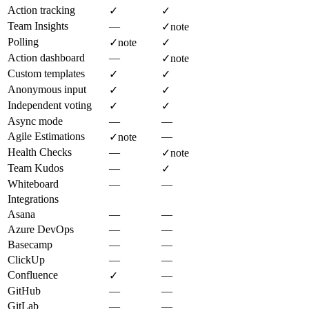
Action tracking
✓
✓
Team Insights
—
✓
note
Polling
✓
note
✓
Action dashboard
—
✓
note
Custom templates
✓
✓
Anonymous input
✓
✓
Independent voting
✓
✓
Async mode
—
—
Agile Estimations
—
✓
note
Health Checks
—
✓
note
Team Kudos
—
✓
Whiteboard
—
—
Integrations
Asana
—
—
Azure DevOps
—
—
Basecamp
—
—
ClickUp
—
—
Confluence
—
✓
GitHub
—
—
GitLab
—
—