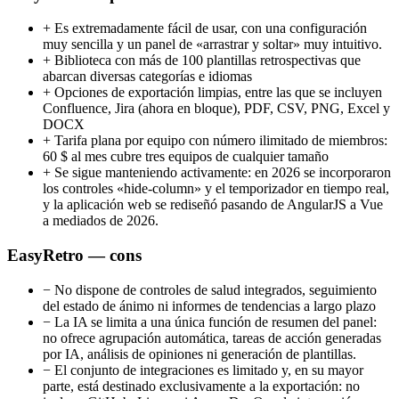
+
Es extremadamente fácil de usar, con una configuración
muy sencilla y un panel de «arrastrar y soltar» muy intuitivo.
+
Biblioteca con más de 100 plantillas retrospectivas que
abarcan diversas categorías e idiomas
+
Opciones de exportación limpias, entre las que se incluyen
Confluence, Jira (ahora en bloque), PDF, CSV, PNG, Excel y
DOCX
+
Tarifa plana por equipo con número ilimitado de miembros:
60 $ al mes cubre tres equipos de cualquier tamaño
+
Se sigue manteniendo activamente: en 2026 se incorporaron
los controles «hide-column» y el temporizador en tiempo real,
y la aplicación web se rediseñó pasando de AngularJS a Vue
a mediados de 2026.
EasyRetro — cons
−
No dispone de controles de salud integrados, seguimiento
del estado de ánimo ni informes de tendencias a largo plazo
−
La IA se limita a una única función de resumen del panel:
no ofrece agrupación automática, tareas de acción generadas
por IA, análisis de opiniones ni generación de plantillas.
−
El conjunto de integraciones es limitado y, en su mayor
parte, está destinado exclusivamente a la exportación: no