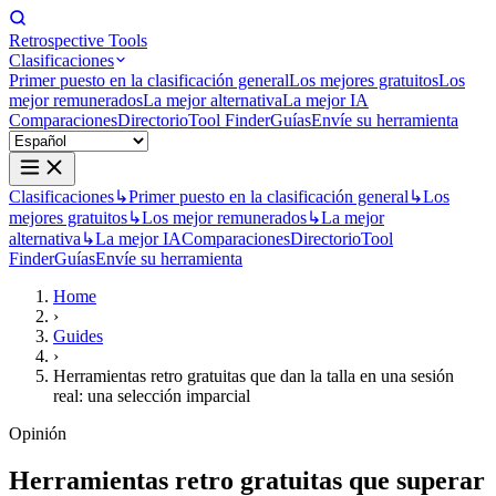
Retrospective Tools
Clasificaciones
Primer puesto en la clasificación general
Los mejores gratuitos
Los
mejor remunerados
La mejor alternativa
La mejor IA
Comparaciones
Directorio
Tool Finder
Guías
Envíe su herramienta
Clasificaciones
↳
Primer puesto en la clasificación general
↳
Los
mejores gratuitos
↳
Los mejor remunerados
↳
La mejor
alternativa
↳
La mejor IA
Comparaciones
Directorio
Tool
Finder
Guías
Envíe su herramienta
Home
›
Guides
›
Herramientas retro gratuitas que dan la talla en una sesión
real: una selección imparcial
Opinión
Herramientas retro gratuitas que
superar