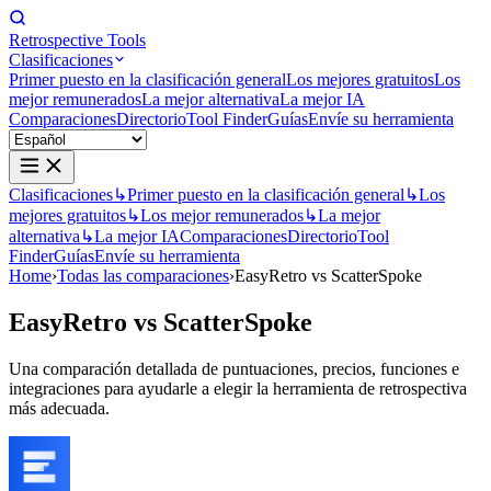
Retrospective Tools
Clasificaciones
Primer puesto en la clasificación general
Los mejores gratuitos
Los
mejor remunerados
La mejor alternativa
La mejor IA
Comparaciones
Directorio
Tool Finder
Guías
Envíe su herramienta
Clasificaciones
↳
Primer puesto en la clasificación general
↳
Los
mejores gratuitos
↳
Los mejor remunerados
↳
La mejor
alternativa
↳
La mejor IA
Comparaciones
Directorio
Tool
Finder
Guías
Envíe su herramienta
Home
›
Todas las comparaciones
›
EasyRetro vs ScatterSpoke
EasyRetro
vs
ScatterSpoke
Una comparación detallada de puntuaciones, precios, funciones e
integraciones para ayudarle a elegir la herramienta de retrospectiva
más adecuada.