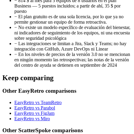
−
814 $ al mes para 3 equipos de 8 usuarios en el plan
Business — 5 puestos incluidos; a partir de ahí, 35 $ por
puesto
−
El plan gratuito es de una sola licencia, por lo que ya no
permite gestionar un equipo de forma retroactiva.
−
No existe un modelo específico de evaluación del bienestar,
ni indicadores de seguimiento de los equipos, ni una encuesta
sobre seguridad psicológica
−
Las integraciones se limitan a Jira, Slack y Teams; no hay
integración con GitHub, Azure DevOps ni Linear
−
En los niveles de precios de la versión 3.0 no se mencionan
en ningún momento las retrospectivas; las notas de la versión
del centro de ayuda se detienen en septiembre de 2024
Keep comparing
Other EasyRetro comparisons
EasyRetro vs TeamRetro
EasyRetro vs Parabol
EasyRetro vs FigJam
EasyRetro vs Miro
Other ScatterSpoke comparisons