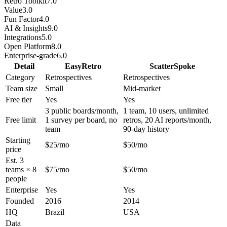
Retro Toolkit
7.0
Value
3.0
Fun Factor
4.0
AI & Insights
9.0
Integrations
5.0
Open Platform
8.0
Enterprise-grade
6.0
Detail
EasyRetro
ScatterSpoke
Category
Retrospectives
Retrospectives
Team size
Small
Mid-market
Free tier
Yes
Yes
3 public boards/month,
1 team, 10 users, unlimited
Free limit
1 survey per board, no
retros, 20 AI reports/month,
team
90-day history
Starting
$25/mo
$50/mo
price
Est. 3
teams × 8
$75/mo
$50/mo
people
Enterprise
Yes
Yes
Founded
2016
2014
HQ
Brazil
USA
Data