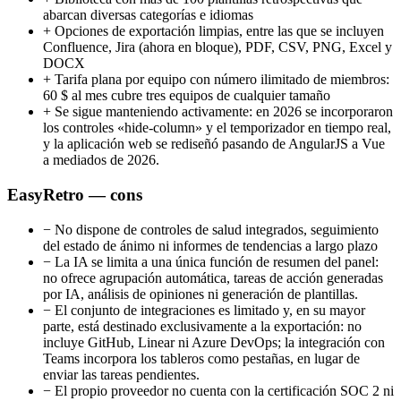
abarcan diversas categorías e idiomas
+
Opciones de exportación limpias, entre las que se incluyen
Confluence, Jira (ahora en bloque), PDF, CSV, PNG, Excel y
DOCX
+
Tarifa plana por equipo con número ilimitado de miembros:
60 $ al mes cubre tres equipos de cualquier tamaño
+
Se sigue manteniendo activamente: en 2026 se incorporaron
los controles «hide-column» y el temporizador en tiempo real,
y la aplicación web se rediseñó pasando de AngularJS a Vue
a mediados de 2026.
EasyRetro — cons
−
No dispone de controles de salud integrados, seguimiento
del estado de ánimo ni informes de tendencias a largo plazo
−
La IA se limita a una única función de resumen del panel:
no ofrece agrupación automática, tareas de acción generadas
por IA, análisis de opiniones ni generación de plantillas.
−
El conjunto de integraciones es limitado y, en su mayor
parte, está destinado exclusivamente a la exportación: no
incluye GitHub, Linear ni Azure DevOps; la integración con
Teams incorpora los tableros como pestañas, en lugar de
enviar las tareas pendientes.
−
El propio proveedor no cuenta con la certificación SOC 2 ni