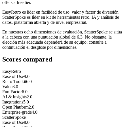
offers a free tier.
EasyRetro es líder en facilidad de uso, valor y factor de diversión.
ScatterSpoke es líder en kit de herramientas retro, IA y análisis de
datos, plataforma abierta y de nivel empresarial.
En nuestras ocho dimensiones de evaluación, ScatterSpoke se sitúa
a la cabeza con una puntuación global de 6.3. No obstante, la
elección más adecuada dependerá de su equipo; consulte a
continuación el desglose por dimensiones.
Scores compared
EasyRetro
Ease of Use
9.0
Retro Toolkit
6.0
Value
8.0
Fun Factor
6.0
AI & Insights
2.0
Integrations
5.0
Open Platform
2.0
Enterprise-grade
4.0
ScatterSpoke
Ease of Use
8.0