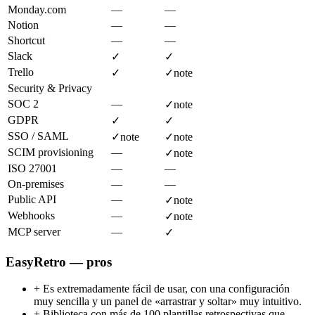
Monday.com
—
—
Notion
—
—
Shortcut
—
—
Slack
✓
✓
Trello
✓
✓
note
Security & Privacy
SOC 2
—
✓
note
GDPR
✓
✓
SSO / SAML
✓
note
✓
note
SCIM provisioning
—
✓
note
ISO 27001
—
—
On-premises
—
—
Public API
—
✓
note
Webhooks
—
✓
note
MCP server
—
✓
EasyRetro — pros
+
Es extremadamente fácil de usar, con una configuración
muy sencilla y un panel de «arrastrar y soltar» muy intuitivo.
+
Biblioteca con más de 100 plantillas retrospectivas que