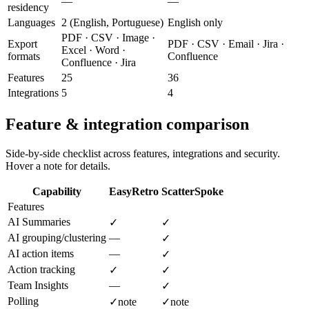
—
—
residency
Languages
2 (English, Portuguese)
English only
PDF · CSV · Image ·
Export
PDF · CSV · Email · Jira ·
Excel · Word ·
formats
Confluence
Confluence · Jira
Features
25
36
Integrations
5
4
Feature & integration comparison
Side-by-side checklist across features, integrations and security.
Hover a note for details.
Capability
EasyRetro
ScatterSpoke
Features
AI Summaries
✓
✓
AI grouping/clustering
—
✓
AI action items
—
✓
Action tracking
✓
✓
Team Insights
—
✓
Polling
✓
note
✓
note