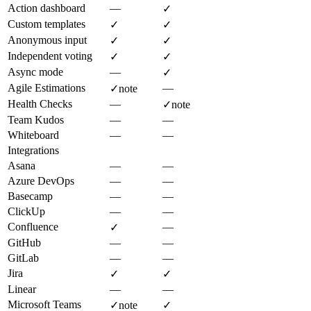
Action dashboard
—
✓
Custom templates
✓
✓
Anonymous input
✓
✓
Independent voting
✓
✓
Async mode
—
✓
Agile Estimations
—
✓
note
Health Checks
—
✓
note
Team Kudos
—
—
Whiteboard
—
—
Integrations
Asana
—
—
Azure DevOps
—
—
Basecamp
—
—
ClickUp
—
—
Confluence
—
✓
GitHub
—
—
GitLab
—
—
Jira
✓
✓
Linear
—
—
Microsoft Teams
✓
note
✓