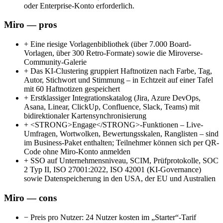
oder Enterprise-Konto erforderlich.
Miro — pros
+
Eine riesige Vorlagenbibliothek (über 7.000 Board-
Vorlagen, über 300 Retro-Formate) sowie die Miroverse-
Community-Galerie
+
Das KI-Clustering gruppiert Haftnotizen nach Farbe, Tag,
Autor, Stichwort und Stimmung – in Echtzeit auf einer Tafel
mit 60 Haftnotizen gespeichert
+
Erstklassiger Integrationskatalog (Jira, Azure DevOps,
Asana, Linear, ClickUp, Confluence, Slack, Teams) mit
bidirektionaler Kartensynchronisierung
+
<STRONG>Engage</STRONG>-Funktionen – Live-
Umfragen, Wortwolken, Bewertungsskalen, Ranglisten – sind
im Business-Paket enthalten; Teilnehmer können sich per QR-
Code ohne Miro-Konto anmelden
+
SSO auf Unternehmensniveau, SCIM, Prüfprotokolle, SOC
2 Typ II, ISO 27001:2022, ISO 42001 (KI-Governance)
sowie Datenspeicherung in den USA, der EU und Australien
Miro — cons
−
Preis pro Nutzer: 24 Nutzer kosten im „Starter“-Tarif