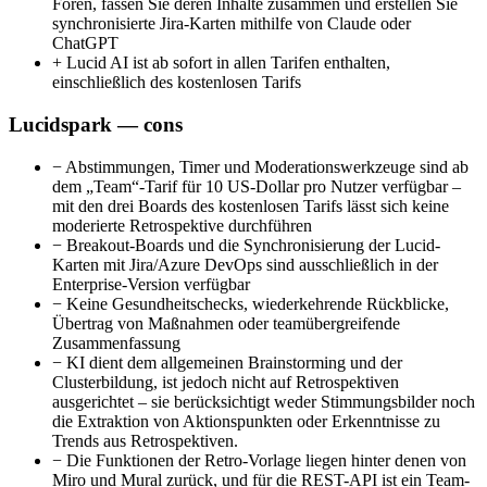
Foren, fassen Sie deren Inhalte zusammen und erstellen Sie
synchronisierte Jira-Karten mithilfe von Claude oder
ChatGPT
+
Lucid AI ist ab sofort in allen Tarifen enthalten,
einschließlich des kostenlosen Tarifs
Lucidspark — cons
−
Abstimmungen, Timer und Moderationswerkzeuge sind ab
dem „Team“-Tarif für 10 US-Dollar pro Nutzer verfügbar –
mit den drei Boards des kostenlosen Tarifs lässt sich keine
moderierte Retrospektive durchführen
−
Breakout-Boards und die Synchronisierung der Lucid-
Karten mit Jira/Azure DevOps sind ausschließlich in der
Enterprise-Version verfügbar
−
Keine Gesundheitschecks, wiederkehrende Rückblicke,
Übertrag von Maßnahmen oder teamübergreifende
Zusammenfassung
−
KI dient dem allgemeinen Brainstorming und der
Clusterbildung, ist jedoch nicht auf Retrospektiven
ausgerichtet – sie berücksichtigt weder Stimmungsbilder noch
die Extraktion von Aktionspunkten oder Erkenntnisse zu
Trends aus Retrospektiven.
−
Die Funktionen der Retro-Vorlage liegen hinter denen von
Miro und Mural zurück, und für die REST-API ist ein Team-