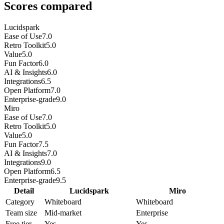
Scores compared
Lucidspark
Ease of Use
7.0
Retro Toolkit
5.0
Value
5.0
Fun Factor
6.0
AI & Insights
6.0
Integrations
6.5
Open Platform
7.0
Enterprise-grade
9.0
Miro
Ease of Use
7.0
Retro Toolkit
5.0
Value
5.0
Fun Factor
7.5
AI & Insights
7.0
Integrations
9.0
Open Platform
6.5
Enterprise-grade
9.5
Detail
Lucidspark
Miro
Category
Whiteboard
Whiteboard
Team size
Mid-market
Enterprise
Free tier
Yes
Yes