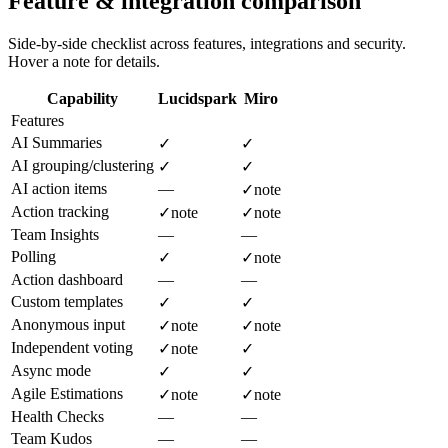
Feature & integration comparison
Side-by-side checklist across features, integrations and security.
Hover a note for details.
Capability
Lucidspark
Miro
Features
AI Summaries
✓
✓
AI grouping/clustering
✓
✓
AI action items
—
✓
note
Action tracking
✓
note
✓
note
Team Insights
—
—
Polling
✓
✓
note
Action dashboard
—
—
Custom templates
✓
✓
Anonymous input
✓
note
✓
note
Independent voting
✓
note
✓
Async mode
✓
✓
Agile Estimations
✓
note
✓
note
Health Checks
—
—
Team Kudos
—
—