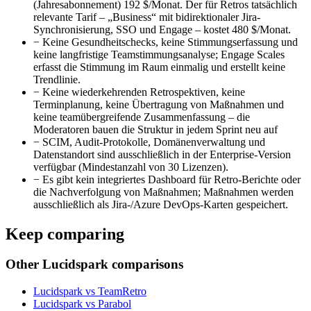
(Jahresabonnement) 192 $/Monat. Der für Retros tatsächlich
relevante Tarif – „Business“ mit bidirektionaler Jira-
Synchronisierung, SSO und Engage – kostet 480 $/Monat.
−
Keine Gesundheitschecks, keine Stimmungserfassung und
keine langfristige Teamstimmungsanalyse; Engage Scales
erfasst die Stimmung im Raum einmalig und erstellt keine
Trendlinie.
−
Keine wiederkehrenden Retrospektiven, keine
Terminplanung, keine Übertragung von Maßnahmen und
keine teamübergreifende Zusammenfassung – die
Moderatoren bauen die Struktur in jedem Sprint neu auf
−
SCIM, Audit-Protokolle, Domänenverwaltung und
Datenstandort sind ausschließlich in der Enterprise-Version
verfügbar (Mindestanzahl von 30 Lizenzen).
−
Es gibt kein integriertes Dashboard für Retro-Berichte oder
die Nachverfolgung von Maßnahmen; Maßnahmen werden
ausschließlich als Jira-/Azure DevOps-Karten gespeichert.
Keep comparing
Other Lucidspark comparisons
Lucidspark vs TeamRetro
Lucidspark vs Parabol