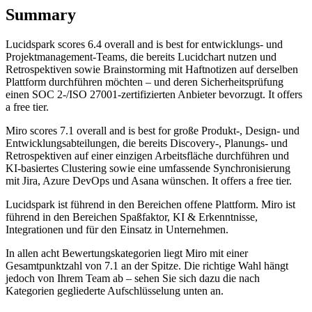
Summary
Lucidspark
scores
6.4
overall and is best for entwicklungs- und
Projektmanagement-Teams, die bereits Lucidchart nutzen und
Retrospektiven sowie Brainstorming mit Haftnotizen auf derselben
Plattform durchführen möchten – und deren Sicherheitsprüfung
einen SOC 2-/ISO 27001-zertifizierten Anbieter bevorzugt. It offers
a free tier.
Miro
scores
7.1
overall and is best for große Produkt-, Design- und
Entwicklungsabteilungen, die bereits Discovery-, Planungs- und
Retrospektiven auf einer einzigen Arbeitsfläche durchführen und
KI-basiertes Clustering sowie eine umfassende Synchronisierung
mit Jira, Azure DevOps und Asana wünschen. It offers a free tier.
Lucidspark ist führend in den Bereichen offene Plattform. Miro ist
führend in den Bereichen Spaßfaktor, KI & Erkenntnisse,
Integrationen und für den Einsatz in Unternehmen.
In allen acht Bewertungskategorien liegt Miro mit einer
Gesamtpunktzahl von 7.1 an der Spitze. Die richtige Wahl hängt
jedoch von Ihrem Team ab – sehen Sie sich dazu die nach
Kategorien gegliederte Aufschlüsselung unten an.