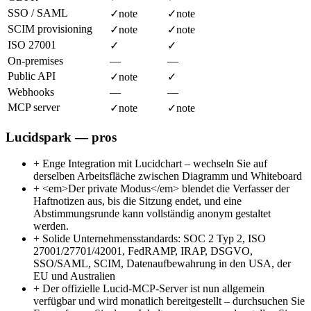
SSO / SAML
✓
note
✓
note
SCIM provisioning
✓
note
✓
note
ISO 27001
✓
✓
On-premises
—
—
Public API
✓
note
✓
Webhooks
—
—
MCP server
✓
note
✓
note
Lucidspark — pros
+
Enge Integration mit Lucidchart – wechseln Sie auf
derselben Arbeitsfläche zwischen Diagramm und Whiteboard
+
<em>Der private Modus</em> blendet die Verfasser der
Haftnotizen aus, bis die Sitzung endet, und eine
Abstimmungsrunde kann vollständig anonym gestaltet
werden.
+
Solide Unternehmensstandards: SOC 2 Typ 2, ISO
27001/27701/42001, FedRAMP, IRAP, DSGVO,
SSO/SAML, SCIM, Datenaufbewahrung in den USA, der
EU und Australien
+
Der offizielle Lucid-MCP-Server ist nun allgemein
verfügbar und wird monatlich bereitgestellt – durchsuchen Sie