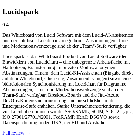
Lucidspark
6.4
Das Whiteboard von Lucid Software mit dem Lucid-AI-Assistenten
und der nahtlosen Lucidchart-Integration – Abstimmungen, Timer
und Moderationswerkzeuge sind ab der „Team“-Stufe verfügbar
Lucidspark ist das Whiteboard-Produkt von Lucid Software (den
Entwicklern von Lucidchart) – eine unbegrenzte Arbeitsfläche mit
Haftnotizen, Brainstorming im privaten Modus, anonymen
Abstimmungen, Timern, dem Lucid-KI-Assistenten (Eingabe direkt
auf dem Whiteboard, Clustering, Zusammenfassungen) sowie einer
bidirektionalen Synchronisierung mit Lucidchart für Diagramme.
Abstimmungen, Timer und Moderationswerkzeuge sind ab der
Team
-Stufe verfügbar; Breakout-Boards und die Jira-/Azure
DevOps-Kartensynchronisierung sind ausschließlich in der
Enterprise
-Stufe enthalten. Starke Unternehmensorientierung, die
von Lucid übernommen wurde: SSO/SAML, SCIM, SOC 2 Typ 2,
ISO 27001/27701/42001, FedRAMP, IRAP, DSGVO sowie
Datenspeicherung in den USA, der EU und Australien.
Full review →