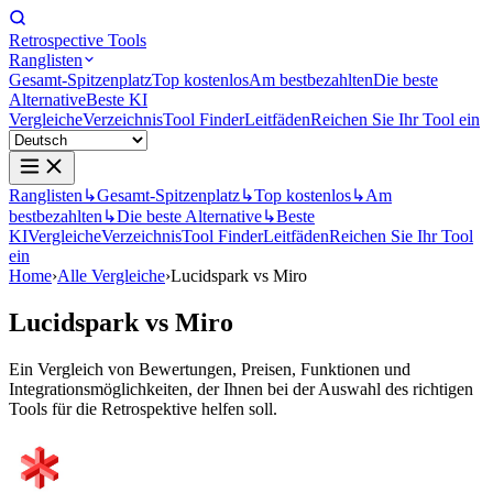
Retrospective Tools
Ranglisten
Gesamt-Spitzenplatz
Top kostenlos
Am bestbezahlten
Die beste
Alternative
Beste KI
Vergleiche
Verzeichnis
Tool Finder
Leitfäden
Reichen Sie Ihr Tool ein
Ranglisten
↳
Gesamt-Spitzenplatz
↳
Top kostenlos
↳
Am
bestbezahlten
↳
Die beste Alternative
↳
Beste
KI
Vergleiche
Verzeichnis
Tool Finder
Leitfäden
Reichen Sie Ihr Tool
ein
Home
›
Alle Vergleiche
›
Lucidspark vs Miro
Lucidspark
vs
Miro
Ein Vergleich von Bewertungen, Preisen, Funktionen und
Integrationsmöglichkeiten, der Ihnen bei der Auswahl des richtigen
Tools für die Retrospektive helfen soll.