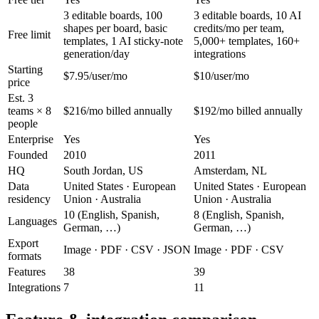
3 editable boards, 100
3 editable boards, 10 AI
shapes per board, basic
credits/mo per team,
Free limit
templates, 1 AI sticky-note
5,000+ templates, 160+
generation/day
integrations
Starting
$7.95/user/mo
$10/user/mo
price
Est. 3
teams × 8
$216/mo billed annually
$192/mo billed annually
people
Enterprise
Yes
Yes
Founded
2010
2011
HQ
South Jordan, US
Amsterdam, NL
Data
United States · European
United States · European
residency
Union · Australia
Union · Australia
10 (English, Spanish,
8 (English, Spanish,
Languages
German, …)
German, …)
Export
Image · PDF · CSV · JSON
Image · PDF · CSV
formats
Features
38
39
Integrations
7
11