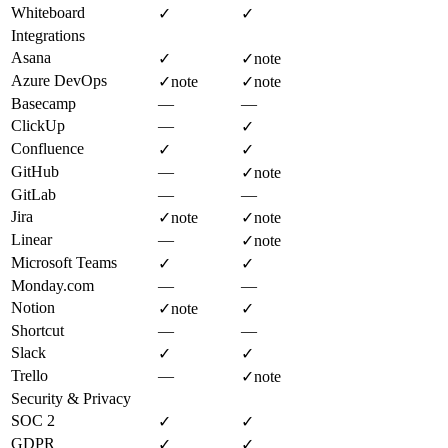
Whiteboard
✓
✓
Integrations
Asana
✓
✓
note
Azure DevOps
✓
note
✓
note
Basecamp
—
—
ClickUp
—
✓
Confluence
✓
✓
GitHub
—
✓
note
GitLab
—
—
Jira
✓
note
✓
note
Linear
—
✓
note
Microsoft Teams
✓
✓
Monday.com
—
—
Notion
✓
note
✓
Shortcut
—
—
Slack
✓
✓
Trello
—
✓
note
Security & Privacy
SOC 2
✓
✓
GDPR
✓
✓