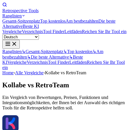
Retrospective Tools
Ranglisten
Gesamt-Spitzenplatz
Top kostenlos
Am bestbezahlten
Die beste
Alternative
Beste KI
Vergleiche
Verzeichnis
Tool Finder
Leitfäden
Reichen Sie Ihr Tool ein
Ranglisten
↳
Gesamt-Spitzenplatz
↳
Top kostenlos
↳
Am
bestbezahlten
↳
Die beste Alternative
↳
Beste
KI
Vergleiche
Verzeichnis
Tool Finder
Leitfäden
Reichen Sie Ihr Tool
ein
Home
›
Alle Vergleiche
›
Kollabe vs RetroTeam
Kollabe
vs
RetroTeam
Ein Vergleich von Bewertungen, Preisen, Funktionen und
Integrationsmöglichkeiten, der Ihnen bei der Auswahl des richtigen
Tools für die Retrospektive helfen soll.