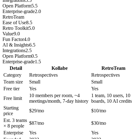
Integrations
5.5
Open Platform
5.5
Enterprise-grade
2.0
RetroTeam
Ease of Use
8.5
Retro Toolkit
5.0
Value
9.0
Fun Factor
4.0
AI & Insights
6.5
Integrations
2.5
Open Platform
0.5
Enterprise-grade
1.5
Detail
Kollabe
RetroTeam
Category
Retrospectives
Retrospectives
Team size
Small
Small
Free tier
Yes
Yes
10 members per room, ~4
1 team, 10 users, 10
Free limit
meetings/month, 7-day history
boards, 10 AI credits
Starting
$29/mo
$10/mo
price
Est. 3 teams
$87/mo
$30/mo
× 8 people
Enterprise
Yes
Yes