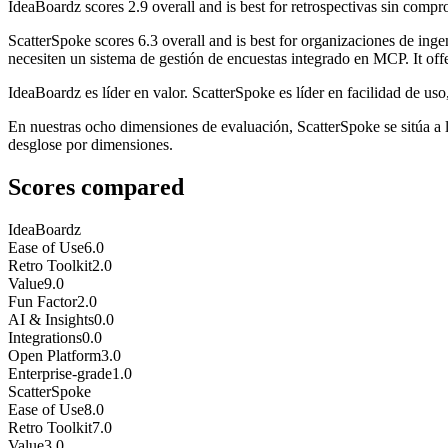
IdeaBoardz
scores
2.9
overall and is best for retrospectivas sin compro
ScatterSpoke
scores
6.3
overall and is best for organizaciones de inge
necesiten un sistema de gestión de encuestas integrado en MCP. It offer
IdeaBoardz es líder en valor. ScatterSpoke es líder en facilidad de uso,
En nuestras ocho dimensiones de evaluación, ScatterSpoke se sitúa a 
desglose por dimensiones.
Scores compared
IdeaBoardz
Ease of Use
6.0
Retro Toolkit
2.0
Value
9.0
Fun Factor
2.0
AI & Insights
0.0
Integrations
0.0
Open Platform
3.0
Enterprise-grade
1.0
ScatterSpoke
Ease of Use
8.0
Retro Toolkit
7.0
Value
3.0