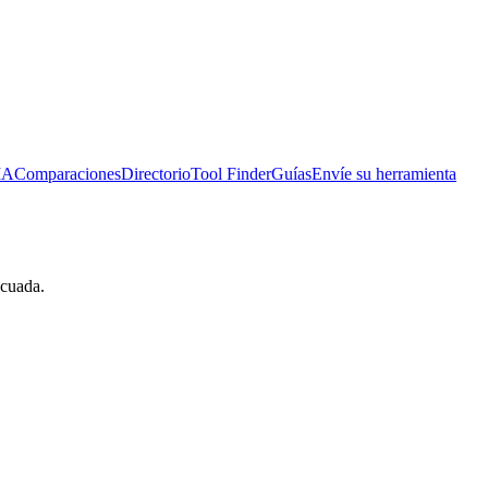
IA
Comparaciones
Directorio
Tool Finder
Guías
Envíe su herramienta
ecuada.