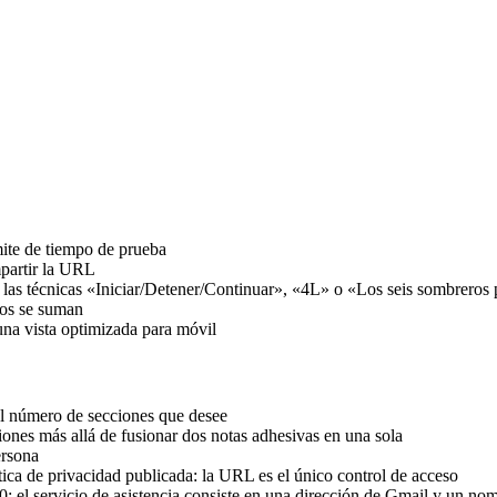
mite de tiempo de prueba
mpartir la URL
 las técnicas «Iniciar/Detener/Continuar», «4L» o «Los seis sombreros
tos se suman
na vista optimizada para móvil
el número de secciones que desee
ciones más allá de fusionar dos notas adhesivas en una sola
ersona
tica de privacidad publicada: la URL es el único control de acceso
0; el servicio de asistencia consiste en una dirección de Gmail y un no