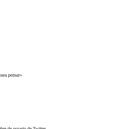
 para pensar»
mbre de usuario de Twitter