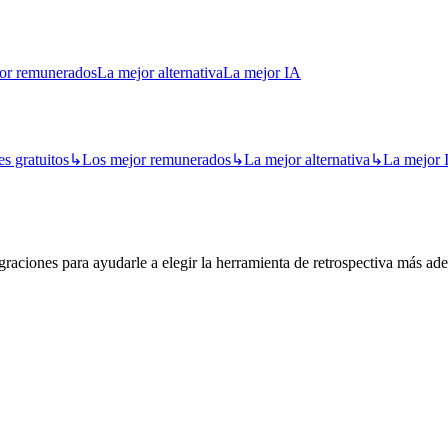
or remunerados
La mejor alternativa
La mejor IA
s gratuitos
↳
Los mejor remunerados
↳
La mejor alternativa
↳
La mejor 
raciones para ayudarle a elegir la herramienta de retrospectiva más ad