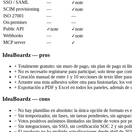
SSO / SAML
—
✓
note
SCIM provisioning
—
✓
note
ISO 27001
—
—
On-premises
—
—
Public API
✓
note
✓
note
Webhooks
—
✓
note
MCP server
—
✓
IdeaBoardz — pros
+
Totalmente gratuito: sin muro de pago, sin plan de pago ni lí
+
No es necesario registrarse para participar; solo tiene que co
+
Creación manual de entre 1 y 10 secciones de texto libre para
+
Arrastre una nota adhesiva sobre otra para fusionarlas; los vo
+
Exportación a PDF y Excel en todos los paneles, además de u
IdeaBoardz — cons
−
No hay plantillas en absoluto: la única opción de formato es 
−
Sin temporizador, sin fases, sin tareas pendientes, sin agrupa
−
Votos positivos anónimos ilimitados sin límite de votos por p
−
Sin integraciones, sin SSO, sin certificación SOC 2 y sin polí
−
El producto no ha recibido actualizaciones desde abril de 202