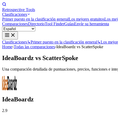
Retrospective Tools
Clasificaciones
Primer puesto en la clasificación general
Los mejores gratuitos
Los mej
Comparaciones
Directorio
Tool Finder
Guías
Envíe su herramienta
Clasificaciones
↳
Primer puesto en la clasificación general
↳
Los mejore
Home
›
Todas las comparaciones
›
IdeaBoardz vs ScatterSpoke
IdeaBoardz
vs
ScatterSpoke
Una comparación detallada de puntuaciones, precios, funciones e integ
IdeaBoardz
2.9