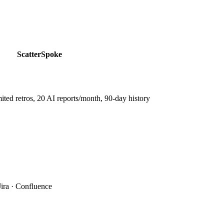
ScatterSpoke
mited retros, 20 AI reports/month, 90-day history
ira · Confluence