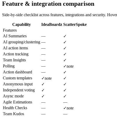
Feature & integration comparison
Side-by-side checklist across features, integrations and security. Hover 
Capability
IdeaBoardz
ScatterSpoke
Features
AI Summaries
—
✓
AI grouping/clustering
—
✓
AI action items
—
✓
Action tracking
—
✓
Team Insights
—
✓
Polling
—
✓
note
Action dashboard
—
✓
Custom templates
✓
note
✓
Anonymous input
✓
✓
Independent voting
✓
✓
Async mode
✓
✓
Agile Estimations
—
—
Health Checks
—
✓
note
Team Kudos
—
—