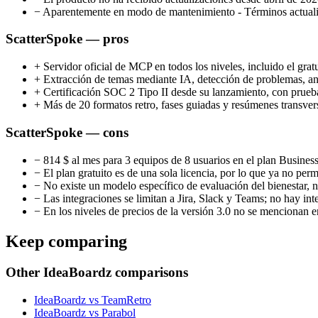
−
Aparentemente en modo de mantenimiento - Términos actualiza
ScatterSpoke — pros
+
Servidor oficial de MCP en todos los niveles, incluido el gratu
+
Extracción de temas mediante IA, detección de problemas, anál
+
Certificación SOC 2 Tipo II desde su lanzamiento, con prueb
+
Más de 20 formatos retro, fases guiadas y resúmenes transver
ScatterSpoke — cons
−
814 $ al mes para 3 equipos de 8 usuarios en el plan Business 
−
El plan gratuito es de una sola licencia, por lo que ya no perm
−
No existe un modelo específico de evaluación del bienestar, n
−
Las integraciones se limitan a Jira, Slack y Teams; no hay i
−
En los niveles de precios de la versión 3.0 no se mencionan e
Keep comparing
Other IdeaBoardz comparisons
IdeaBoardz vs TeamRetro
IdeaBoardz vs Parabol