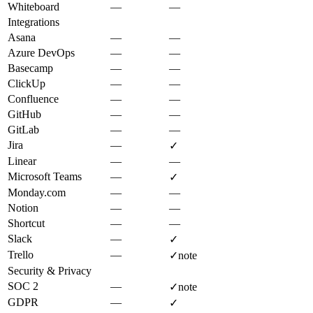
Whiteboard
—
—
Integrations
Asana
—
—
Azure DevOps
—
—
Basecamp
—
—
ClickUp
—
—
Confluence
—
—
GitHub
—
—
GitLab
—
—
Jira
—
✓
Linear
—
—
Microsoft Teams
—
✓
Monday.com
—
—
Notion
—
—
Shortcut
—
—
Slack
—
✓
Trello
—
✓
note
Security & Privacy
SOC 2
—
✓
note
GDPR
—
✓