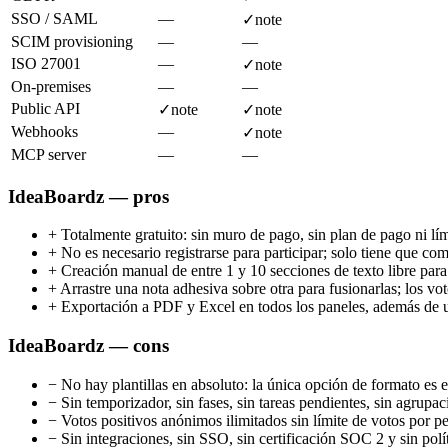
SSO / SAML
—
✓
note
SCIM provisioning
—
—
ISO 27001
—
✓
note
On-premises
—
—
Public API
✓
note
✓
note
Webhooks
—
✓
note
MCP server
—
—
IdeaBoardz — pros
+
Totalmente gratuito: sin muro de pago, sin plan de pago ni lí
+
No es necesario registrarse para participar; solo tiene que co
+
Creación manual de entre 1 y 10 secciones de texto libre para
+
Arrastre una nota adhesiva sobre otra para fusionarlas; los vo
+
Exportación a PDF y Excel en todos los paneles, además de u
IdeaBoardz — cons
−
No hay plantillas en absoluto: la única opción de formato es 
−
Sin temporizador, sin fases, sin tareas pendientes, sin agrupa
−
Votos positivos anónimos ilimitados sin límite de votos por p
−
Sin integraciones, sin SSO, sin certificación SOC 2 y sin polí