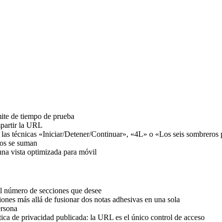
mite de tiempo de prueba
mpartir la URL
 las técnicas «Iniciar/Detener/Continuar», «4L» o «Los seis sombreros
tos se suman
na vista optimizada para móvil
el número de secciones que desee
ciones más allá de fusionar dos notas adhesivas en una sola
ersona
tica de privacidad publicada: la URL es el único control de acceso