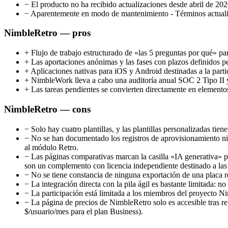
−
El producto no ha recibido actualizaciones desde abril de 202
−
Aparentemente en modo de mantenimiento - Términos actualiza
NimbleRetro — pros
+
Flujo de trabajo estructurado de «las 5 preguntas por qué» para
+
Las aportaciones anónimas y las fases con plazos definidos pe
+
Aplicaciones nativas para iOS y Android destinadas a la part
+
NimbleWork lleva a cabo una auditoría anual SOC 2 Tipo II
+
Las tareas pendientes se convierten directamente en elementos 
NimbleRetro — cons
−
Solo hay cuatro plantillas, y las plantillas personalizadas tie
−
No se han documentado los registros de aprovisionamiento ni 
al módulo Retro.
−
Las páginas comparativas marcan la casilla «IA generativa» 
son un complemento con licencia independiente destinado a las t
−
No se tiene constancia de ninguna exportación de una placa r
−
La integración directa con la pila ágil es bastante limitada:
−
La participación está limitada a los miembros del proyecto Nimb
−
La página de precios de NimbleRetro solo es accesible tras reg
$/usuario/mes para el plan Business).