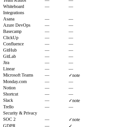
Team Kudos
—
—
Whiteboard
—
—
Integrations
Asana
—
—
Azure DevOps
—
—
Basecamp
—
—
ClickUp
—
—
Confluence
—
—
GitHub
—
—
GitLab
—
—
Jira
—
—
Linear
—
—
Microsoft Teams
—
✓
note
Monday.com
—
—
Notion
—
—
Shortcut
—
—
Slack
—
✓
note
Trello
—
—
Security & Privacy
SOC 2
—
✓
note
GDPR
—
✓