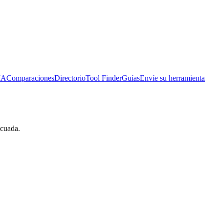
IA
Comparaciones
Directorio
Tool Finder
Guías
Envíe su herramienta
ecuada.