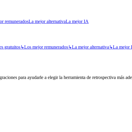
or remunerados
La mejor alternativa
La mejor IA
s gratuitos
↳
Los mejor remunerados
↳
La mejor alternativa
↳
La mejor 
raciones para ayudarle a elegir la herramienta de retrospectiva más ad