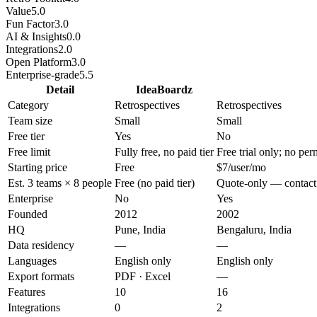
Value
5.0
Fun Factor
3.0
AI & Insights
0.0
Integrations
2.0
Open Platform
3.0
Enterprise-grade
5.5
Detail
IdeaBoardz
Category
Retrospectives
Retrospectives
Team size
Small
Small
Free tier
Yes
No
Free limit
Fully free, no paid tier
Free trial only; no per
Starting price
Free
$7/user/mo
Est. 3 teams × 8 people
Free (no paid tier)
Quote-only — contact 
Enterprise
No
Yes
Founded
2012
2002
HQ
Pune, India
Bengaluru, India
Data residency
—
—
Languages
English only
English only
Export formats
PDF · Excel
—
Features
10
16
Integrations
0
2