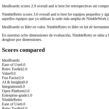
IdeaBoardz
scores
2.9
overall and is best for retrospectivas sin compro
NimbleRetro
scores
3.6
overall and is best for equipos pequeños y ági
aquellos equipos que ya utilizan la suite más amplia de NimbleWork (
IdeaBoardz es líder en valor. NimbleRetro es líder en kit de herramient
En nuestras ocho dimensiones de evaluación, NimbleRetro se sitúa a l
desglose por dimensiones.
Scores compared
IdeaBoardz
Ease of Use
6.0
Retro Toolkit
2.0
Value
9.0
Fun Factor
2.0
AI & Insights
0.0
Integrations
0.0
Open Platform
3.0
Enterprise-grade
1.0
NimbleRetro
Ease of Use
6.0
Retro Toolkit
4.0