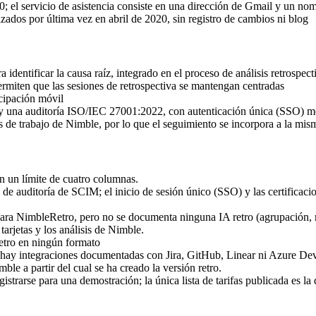
0; el servicio de asistencia consiste en una dirección de Gmail y un no
dos por última vez en abril de 2020, sin registro de cambios ni blog
 identificar la causa raíz, integrado en el proceso de análisis retrospect
rmiten que las sesiones de retrospectiva se mantengan centradas
icipación móvil
 y una auditoría ISO/IEC 27001:2022, con autenticación única (SSO)
de trabajo de Nimble, por lo que el seguimiento se incorpora a la misma
nen un límite de cuatro columnas.
de auditoría de SCIM; el inicio de sesión único (SSO) y las certifica
para NimbleRetro, pero no se documenta ninguna IA retro (agrupación, 
arjetas y los análisis de Nimble.
etro en ningún formato
 no hay integraciones documentadas con Jira, GitHub, Linear ni Azure D
le a partir del cual se ha creado la versión retro.
istrarse para una demostración; la única lista de tarifas publicada es 