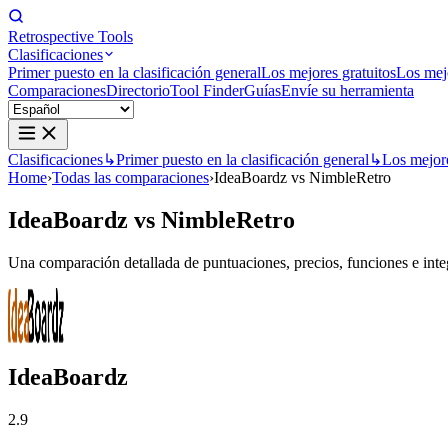
Retrospective Tools
Clasificaciones
Primer puesto en la clasificación general
Los mejores gratuitos
Los mej
Comparaciones
Directorio
Tool Finder
Guías
Envíe su herramienta
Clasificaciones
↳
Primer puesto en la clasificación general
↳
Los mejore
Home
›
Todas las comparaciones
›
IdeaBoardz vs NimbleRetro
IdeaBoardz
vs
NimbleRetro
Una comparación detallada de puntuaciones, precios, funciones e integ
IdeaBoardz
2.9