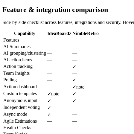
Feature & integration comparison
Side-by-side checklist across features, integrations and security. Hover 
Capability
IdeaBoardz
NimbleRetro
Features
AI Summaries
—
—
AI grouping/clustering
—
—
AI action items
—
—
Action tracking
—
✓
Team Insights
—
—
Polling
—
✓
Action dashboard
—
✓
note
Custom templates
✓
note
✓
Anonymous input
✓
✓
Independent voting
—
✓
Async mode
—
✓
Agile Estimations
—
—
Health Checks
—
—