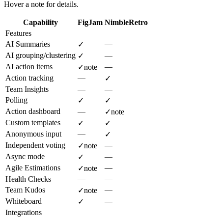
Hover a note for details.
Capability
FigJam
NimbleRetro
Features
AI Summaries
—
✓
AI grouping/clustering
—
✓
AI action items
—
✓
note
Action tracking
—
✓
Team Insights
—
—
Polling
✓
✓
Action dashboard
—
✓
note
Custom templates
✓
✓
Anonymous input
—
✓
Independent voting
—
✓
note
Async mode
—
✓
Agile Estimations
—
✓
note
Health Checks
—
—
Team Kudos
—
✓
note
Whiteboard
—
✓
Integrations