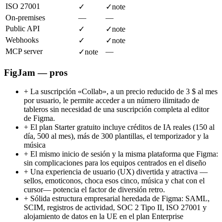
ISO 27001
✓
✓
note
On-premises
—
—
Public API
✓
✓
note
Webhooks
✓
✓
note
MCP server
—
✓
note
FigJam — pros
+
La suscripción «Collab», a un precio reducido de 3 $ al mes
por usuario, le permite acceder a un número ilimitado de
tableros sin necesidad de una suscripción completa al editor
de Figma.
+
El plan Starter gratuito incluye créditos de IA reales (150 al
día, 500 al mes), más de 300 plantillas, el temporizador y la
música
+
El mismo inicio de sesión y la misma plataforma que Figma:
sin complicaciones para los equipos centrados en el diseño
+
Una experiencia de usuario (UX) divertida y atractiva —
sellos, emoticonos, choca esos cinco, música y chat con el
cursor— potencia el factor de diversión retro.
+
Sólida estructura empresarial heredada de Figma: SAML,
SCIM, registros de actividad, SOC 2 Tipo II, ISO 27001 y
alojamiento de datos en la UE en el plan Enterprise