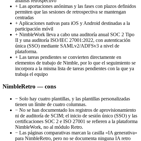
análisis retrospectivo
+
Las aportaciones anónimas y las fases con plazos definidos
permiten que las sesiones de retrospectiva se mantengan
centradas
+
Aplicaciones nativas para iOS y Android destinadas a la
participación móvil
+
NimbleWork lleva a cabo una auditoría anual SOC 2 Tipo
II y una auditoría ISO/IEC 27001:2022, con autenticación
única (SSO) mediante SAMLv2/ADFSv3 a nivel de
plataforma.
+
Las tareas pendientes se convierten directamente en
elementos de trabajo de Nimble, por lo que el seguimiento se
incorpora a la misma lista de tareas pendientes con la que ya
trabaja el equipo
NimbleRetro — cons
−
Solo hay cuatro plantillas, y las plantillas personalizadas
tienen un límite de cuatro columnas.
−
No se han documentado los registros de aprovisionamiento
ni de auditoría de SCIM; el inicio de sesión único (SSO) y las
certificaciones SOC 2 e ISO 27001 se refieren a la plataforma
NimbleWork, no al módulo Retro.
−
Las páginas comparativas marcan la casilla «IA generativa»
para NimbleRetro, pero no se documenta ninguna IA retro