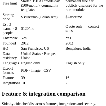
Starter, 150 AI credits/day
permanent free tier
Free limit
(500/month), community
publicly disclosed for the
templates
retro module
Starting
$3/user/mo (Collab seat)
$7/user/mo
price
Est. 3
Quote-only — contact
teams × 8
$120/mo
sales
people
Enterprise
Yes
Yes
Founded
2012
2002
HQ
San Francisco, US
Bengaluru, India
Data
United States · European
—
residency
Union
Languages
English only
English only
Export
PDF · Image · CSV
—
formats
Features
39
16
Integrations
10
2
Feature & integration comparison
Side-by-side checklist across features, integrations and security.