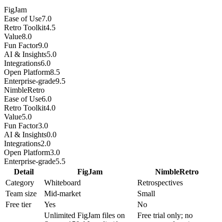
FigJam
Ease of Use
7.0
Retro Toolkit
4.5
Value
8.0
Fun Factor
9.0
AI & Insights
5.0
Integrations
6.0
Open Platform
8.5
Enterprise-grade
9.5
NimbleRetro
Ease of Use
6.0
Retro Toolkit
4.0
Value
5.0
Fun Factor
3.0
AI & Insights
0.0
Integrations
2.0
Open Platform
3.0
Enterprise-grade
5.5
Detail
FigJam
NimbleRetro
Category
Whiteboard
Retrospectives
Team size
Mid-market
Small
Free tier
Yes
No
Unlimited FigJam files on
Free trial only; no