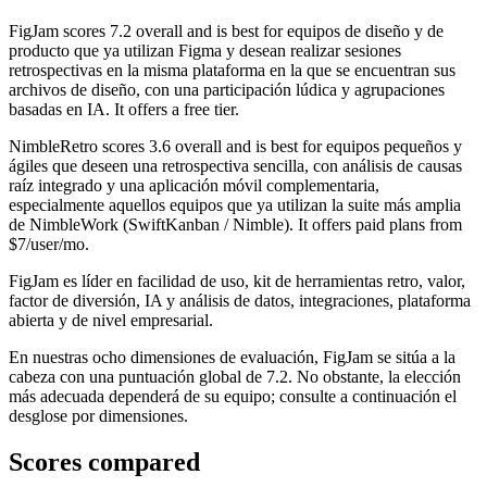
FigJam
scores
7.2
overall and is best for equipos de diseño y de
producto que ya utilizan Figma y desean realizar sesiones
retrospectivas en la misma plataforma en la que se encuentran sus
archivos de diseño, con una participación lúdica y agrupaciones
basadas en IA. It offers a free tier.
NimbleRetro
scores
3.6
overall and is best for equipos pequeños y
ágiles que deseen una retrospectiva sencilla, con análisis de causas
raíz integrado y una aplicación móvil complementaria,
especialmente aquellos equipos que ya utilizan la suite más amplia
de NimbleWork (SwiftKanban / Nimble). It offers paid plans from
$7/user/mo.
FigJam es líder en facilidad de uso, kit de herramientas retro, valor,
factor de diversión, IA y análisis de datos, integraciones, plataforma
abierta y de nivel empresarial.
En nuestras ocho dimensiones de evaluación, FigJam se sitúa a la
cabeza con una puntuación global de 7.2. No obstante, la elección
más adecuada dependerá de su equipo; consulte a continuación el
desglose por dimensiones.
Scores compared