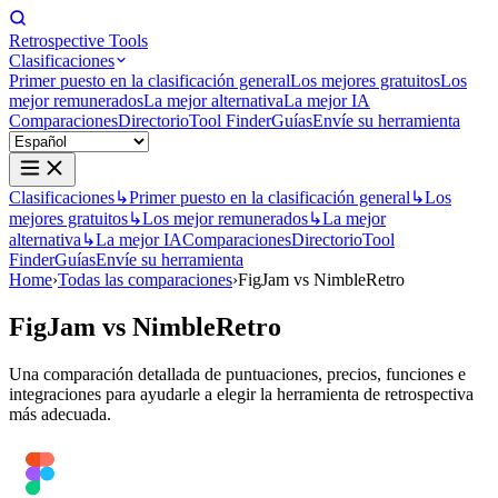
Retrospective Tools
Clasificaciones
Primer puesto en la clasificación general
Los mejores gratuitos
Los
mejor remunerados
La mejor alternativa
La mejor IA
Comparaciones
Directorio
Tool Finder
Guías
Envíe su herramienta
Clasificaciones
↳
Primer puesto en la clasificación general
↳
Los
mejores gratuitos
↳
Los mejor remunerados
↳
La mejor
alternativa
↳
La mejor IA
Comparaciones
Directorio
Tool
Finder
Guías
Envíe su herramienta
Home
›
Todas las comparaciones
›
FigJam vs NimbleRetro
FigJam
vs
NimbleRetro
Una comparación detallada de puntuaciones, precios, funciones e
integraciones para ayudarle a elegir la herramienta de retrospectiva
más adecuada.