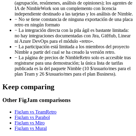
(agrupación, resúmenes, análisis de opiniones); los agentes de
IA de NimbleWork son un complemento con licencia
independiente destinado a las tarjetas y los análisis de Nimble.
−
No se tiene constancia de ninguna exportación de una placa
retro en ningún formato
−
La integración directa con la pila ágil es bastante limitada:
no hay integraciones documentadas con Jira, GitHub, Linear
ni Azure DevOps para el módulo «retro».
−
La participación está limitada a los miembros del proyecto
Nimble a partir del cual se ha creado la versión retro.
−
La página de precios de NimbleRetro solo es accesible tras
registrarse para una demostración; la única lista de tarifas
publicada es la del paquete Nimble (10 $/usuario/mes para el
plan Team y 26 $/usuario/mes para el plan Business).
Keep comparing
Other FigJam comparisons
FigJam vs TeamRetro
FigJam vs Parabol
FigJam vs Miro
FigJam vs Mural