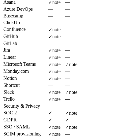
Asana
—
✓
note
Azure DevOps
—
—
Basecamp
—
—
ClickUp
—
—
Confluence
—
✓
note
GitHub
—
✓
note
GitLab
—
—
Jira
—
✓
note
Linear
—
✓
note
Microsoft Teams
✓
note
✓
note
Monday.com
—
✓
note
Notion
—
✓
note
Shortcut
—
—
Slack
✓
note
✓
note
Trello
—
✓
note
Security & Privacy
SOC 2
✓
✓
note
GDPR
✓
✓
SSO / SAML
✓
note
✓
note
SCIM provisioning
—
✓
note