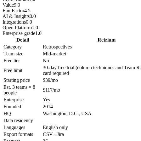
Value
9.0
Fun Factor
4.5
AI & Insights
0.0
Integrations
0.0
Open Platform
1.0
Enterprise-grade
1.0
Detail
Retrium
Category
Retrospectives
Team size
Mid-market
Free tier
No
30-day free trial (column techniques and Team Ra
Free limit
card required
Starting price
$39/mo
Est. 3 teams × 8
$117/mo
people
Enterprise
Yes
Founded
2014
HQ
Washington, D.C., USA
Data residency
—
Languages
English only
Export formats
CSV · Jira