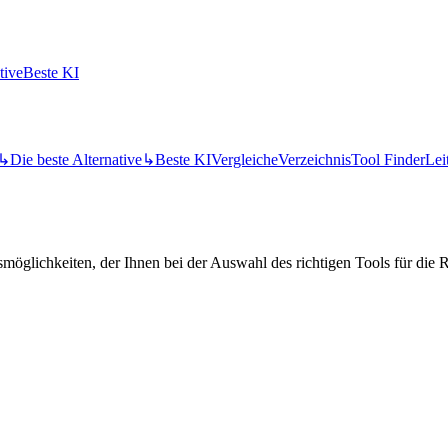
tive
Beste KI
↳
Die beste Alternative
↳
Beste KI
Vergleiche
Verzeichnis
Tool Finder
Lei
öglichkeiten, der Ihnen bei der Auswahl des richtigen Tools für die Re