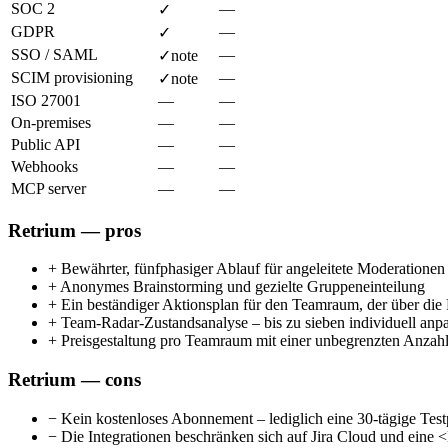
SOC 2
—
✓
GDPR
—
✓
SSO / SAML
—
✓
note
SCIM provisioning
—
✓
note
ISO 27001
—
—
On-premises
—
—
Public API
—
—
Webhooks
—
—
MCP server
—
—
Retrium — pros
+
Bewährter, fünfphasiger Ablauf für angeleitete Moderationen
+
Anonymes Brainstorming und gezielte Gruppeneinteilung
+
Ein beständiger Aktionsplan für den Teamraum, der über die 
+
Team-Radar-Zustandsanalyse – bis zu sieben individuell anp
+
Preisgestaltung pro Teamraum mit einer unbegrenzten Anzahl
Retrium — cons
−
Kein kostenloses Abonnement – lediglich eine 30-tägige Test
−
Die Integrationen beschränken sich auf Jira Cloud und ein