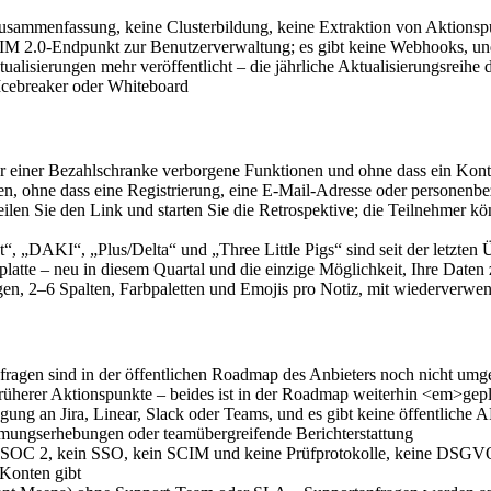
sammenfassung, keine Clusterbildung, keine Extraktion von Aktions
 SCIM 2.0-Endpunkt zur Benutzerverwaltung; es gibt keine Webhooks, 
lisierungen mehr veröffentlicht – die jährliche Aktualisierungsreihe 
Icebreaker oder Whiteboard
er einer Bezahlschranke verborgene Funktionen und ohne dass ein Konto
, ohne dass eine Registrierung, eine E-Mail-Adresse oder personenbe
teilen Sie den Link und starten Sie die Retrospektive; die Teilnehmer k
t“, „DAKI“, „Plus/Delta“ und „Three Little Pigs“ sind seit der letzten
atte – neu in diesem Quartal und die einzige Möglichkeit, Ihre Daten 
en, 2–6 Spalten, Farbpaletten und Emojis pro Notiz, mit wiederverwen
ragen sind in der öffentlichen Roadmap des Anbieters noch nicht umges
üherer Aktionspunkte – beides ist in der Roadmap weiterhin <em>gep
ragung an Jira, Linear, Slack oder Teams, und es gibt keine öffentlich
mungserhebungen oder teamübergreifende Berichterstattung
SOC 2, kein SSO, kein SCIM und keine Prüfprotokolle, keine DSGVO-
 Konten gibt