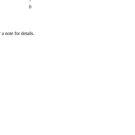
7
0
a note for details.