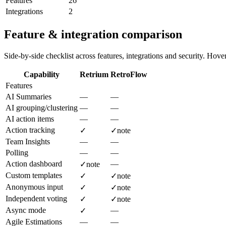
Features
26
Integrations
2
Feature & integration comparison
Side-by-side checklist across features, integrations and security. Hover 
Capability
Retrium
RetroFlow
Features
AI Summaries
—
—
AI grouping/clustering
—
—
AI action items
—
—
Action tracking
✓
✓
note
Team Insights
—
—
Polling
—
—
Action dashboard
—
✓
note
Custom templates
✓
✓
note
Anonymous input
✓
✓
note
Independent voting
✓
✓
note
Async mode
—
✓
Agile Estimations
—
—