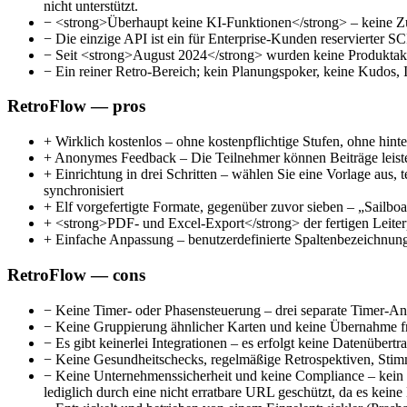
nicht unterstützt.
−
<strong>Überhaupt keine KI-Funktionen</strong> – keine Zu
−
Die einzige API ist ein für Enterprise-Kunden reservierter
−
Seit <strong>August 2024</strong> wurden keine Produktaktua
−
Ein reiner Retro-Bereich; kein Planungspoker, keine Kudos, 
RetroFlow — pros
+
Wirklich kostenlos – ohne kostenpflichtige Stufen, ohne hint
+
Anonymes Feedback – Die Teilnehmer können Beiträge leisten
+
Einrichtung in drei Schritten – wählen Sie eine Vorlage aus, 
synchronisiert
+
Elf vorgefertigte Formate, gegenüber zuvor sieben – „Sailboa
+
<strong>PDF- und Excel-Export</strong> der fertigen Leiterpl
+
Einfache Anpassung – benutzerdefinierte Spaltenbezeichnung
RetroFlow — cons
−
Keine Timer- oder Phasensteuerung – drei separate Timer-Anf
−
Keine Gruppierung ähnlicher Karten und keine Übernahme fr
−
Es gibt keinerlei Integrationen – es erfolgt keine Datenübert
−
Keine Gesundheitschecks, regelmäßige Retrospektiven, Stim
−
Keine Unternehmenssicherheit und keine Compliance – kein 
lediglich durch eine nicht erratbare URL geschützt, da es keine