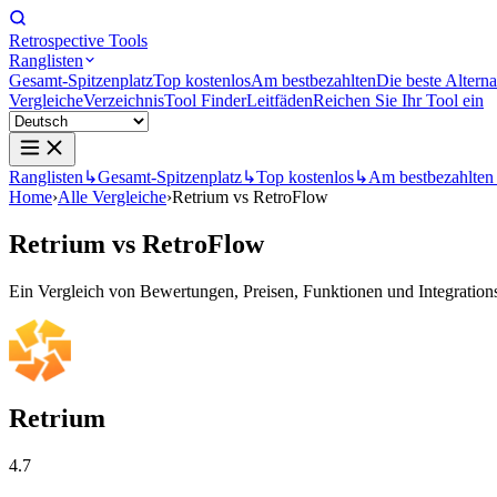
Retrospective Tools
Ranglisten
Gesamt-Spitzenplatz
Top kostenlos
Am bestbezahlten
Die beste Alterna
Vergleiche
Verzeichnis
Tool Finder
Leitfäden
Reichen Sie Ihr Tool ein
Ranglisten
↳
Gesamt-Spitzenplatz
↳
Top kostenlos
↳
Am bestbezahlten
Home
›
Alle Vergleiche
›
Retrium vs RetroFlow
Retrium
vs
RetroFlow
Ein Vergleich von Bewertungen, Preisen, Funktionen und Integrationsm
Retrium
4.7