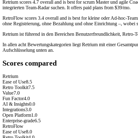
Retrium
scores
4.7
overall and is best for scrum Master und agile Coac
integrierten Team-Radar suchen. It offers paid plans from $39/mo.
RetroFlow
scores
3.4
overall and is best for kleine oder Ad-hoc-Team
ohne Registrierung, ohne Bezahlung und ohne Einrichtung –, wobei sie
Retrium ist führend in den Bereichen Benutzerfreundlichkeit, Retro-T
In allen acht Bewertungskategorien liegt Retrium mit einer Gesamtpun
Aufschlüsselung unten an.
Scores compared
Retrium
Ease of Use
8.5
Retro Toolkit
7.5
Value
7.0
Fun Factor
4.0
AI & Insights
0.0
Integrations
3.0
Open Platform
1.0
Enterprise-grade
6.5
RetroFlow
Ease of Use
8.0
Retro Toolkit
4.0