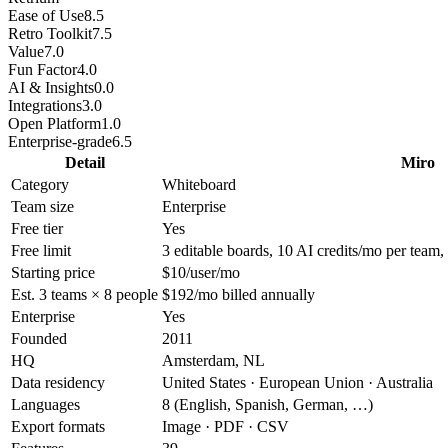
Ease of Use
8.5
Retro Toolkit
7.5
Value
7.0
Fun Factor
4.0
AI & Insights
0.0
Integrations
3.0
Open Platform
1.0
Enterprise-grade
6.5
Detail
Miro
Category
Whiteboard
Team size
Enterprise
Free tier
Yes
Free limit
3 editable boards, 10 AI credits/mo per team,
Starting price
$10/user/mo
Est. 3 teams × 8 people
$192/mo billed annually
Enterprise
Yes
Founded
2011
HQ
Amsterdam, NL
Data residency
United States · European Union · Australia
Languages
8 (English, Spanish, German, …)
Export formats
Image · PDF · CSV