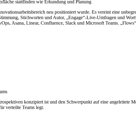
itsfläche stattfinden wie Erkundung und Planung
novationsarbeitsbereich neu positioniert wurde. Es vereint eine unbegr
ch Stimmung, Stichworten und Autor, „Engage“-Live-Umfragen und Wor
Ops, Asana, Linear, Confluence, Slack und Microsoft Teams. „Flows“ 
eams
 Retrospektiven konzipiert ist und den Schwerpunkt auf eine angeleite
r verteilte Teams legt.