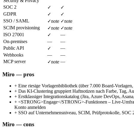
Security & Privacy
SOC 2
✓
✓
GDPR
✓
✓
SSO / SAML
✓
note
✓
note
SCIM provisioning
✓
note
✓
note
ISO 27001
—
✓
On-premises
—
—
Public API
—
✓
Webhooks
—
—
MCP server
—
✓
note
Miro — pros
+
Eine riesige Vorlagenbibliothek (über 7.000 Board-Vorlagen
+
Das KI-Clustering gruppiert Haftnotizen nach Farbe, Tag, Aut
+
Erstklassiger Integrationskatalog (Jira, Azure DevOps, Asana
+
<STRONG>Engage</STRONG>-Funktionen – Live-Umfragen, Wo
Konto anmelden
+
SSO auf Unternehmensniveau, SCIM, Prüfprotokolle, SOC 2 
Miro — cons