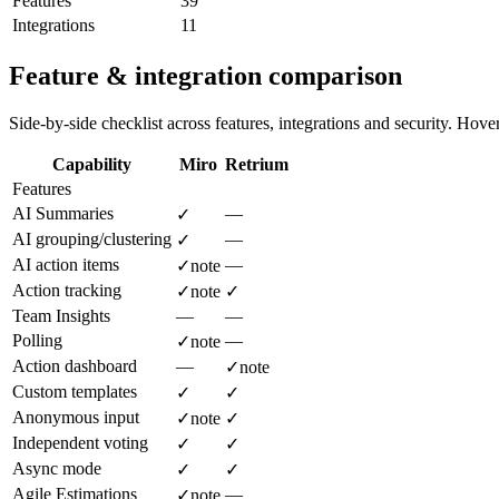
Features
39
Integrations
11
Feature & integration comparison
Side-by-side checklist across features, integrations and security. Hover 
Capability
Miro
Retrium
Features
AI Summaries
—
✓
AI grouping/clustering
—
✓
AI action items
—
✓
note
Action tracking
✓
note
✓
Team Insights
—
—
Polling
—
✓
note
Action dashboard
—
✓
note
Custom templates
✓
✓
Anonymous input
✓
note
✓
Independent voting
✓
✓
Async mode
✓
✓
Agile Estimations
—
✓
note