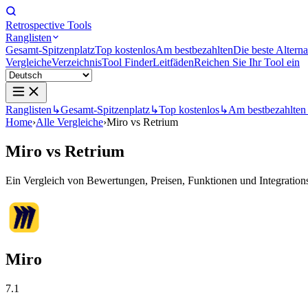
Retrospective Tools
Ranglisten
Gesamt-Spitzenplatz
Top kostenlos
Am bestbezahlten
Die beste Alterna
Vergleiche
Verzeichnis
Tool Finder
Leitfäden
Reichen Sie Ihr Tool ein
Ranglisten
↳
Gesamt-Spitzenplatz
↳
Top kostenlos
↳
Am bestbezahlten
Home
›
Alle Vergleiche
›
Miro vs Retrium
Miro
vs
Retrium
Ein Vergleich von Bewertungen, Preisen, Funktionen und Integrationsm
Miro
7.1