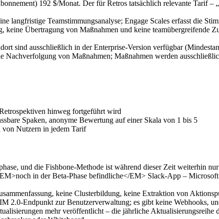
abonnement) 192 $/Monat. Der für Retros tatsächlich relevante Tarif – 
e langfristige Teamstimmungsanalyse; Engage Scales erfasst die Stimm
g, keine Übertragung von Maßnahmen und keine teamübergreifende Zu
t sind ausschließlich in der Enterprise-Version verfügbar (Mindestan
r die Nachverfolgung von Maßnahmen; Maßnahmen werden ausschließlich
Retrospektiven hinweg fortgeführt wird
assbare Spaken, anonyme Bewertung auf einer Skala von 1 bis 5
 von Nutzern in jedem Tarif
phase, und die Fishbone-Methode ist während dieser Zeit weiterhin nu
e <EM>noch in der Beta-Phase befindliche</EM> Slack-App – Microso
sammenfassung, keine Clusterbildung, keine Extraktion von Aktions
 SCIM 2.0-Endpunkt zur Benutzerverwaltung; es gibt keine Webhooks, 
lisierungen mehr veröffentlicht – die jährliche Aktualisierungsreihe 