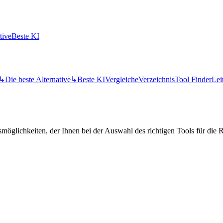
tive
Beste KI
↳
Die beste Alternative
↳
Beste KI
Vergleiche
Verzeichnis
Tool Finder
Lei
öglichkeiten, der Ihnen bei der Auswahl des richtigen Tools für die Re