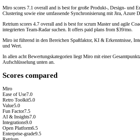
Miro
scores
7.1
overall and is best for große Produkt-, Design- und E
Clustering sowie eine umfassende Synchronisierung mit Jira, Azure De
Retrium
scores
4.7
overall and is best for scrum Master und agile Coac
integrierten Team-Radar suchen. It offers paid plans from $39/mo.
Miro ist führend in den Bereichen Spaßfaktor, KI & Erkenntnisse, Int
und Wert.
In allen acht Bewertungskategorien liegt Miro mit einer Gesamtpunktz
Aufschlüsselung unten an.
Scores compared
Miro
Ease of Use
7.0
Retro Toolkit
5.0
Value
5.0
Fun Factor
7.5
AI & Insights
7.0
Integrations
9.0
Open Platform
6.5
Enterprise-grade
9.5
Retrium