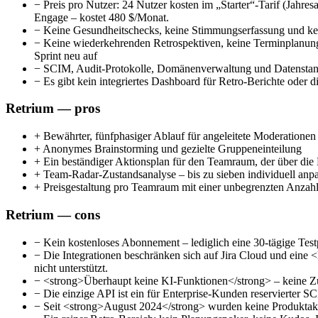
−
Preis pro Nutzer: 24 Nutzer kosten im „Starter“-Tarif (Jahres
Engage – kostet 480 $/Monat.
−
Keine Gesundheitschecks, keine Stimmungserfassung und kein
−
Keine wiederkehrenden Retrospektiven, keine Terminplanun
Sprint neu auf
−
SCIM, Audit-Protokolle, Domänenverwaltung und Datenstandor
−
Es gibt kein integriertes Dashboard für Retro-Berichte ode
Retrium — pros
+
Bewährter, fünfphasiger Ablauf für angeleitete Moderationen
+
Anonymes Brainstorming und gezielte Gruppeneinteilung
+
Ein beständiger Aktionsplan für den Teamraum, der über die 
+
Team-Radar-Zustandsanalyse – bis zu sieben individuell anp
+
Preisgestaltung pro Teamraum mit einer unbegrenzten Anzahl
Retrium — cons
−
Kein kostenloses Abonnement – lediglich eine 30-tägige Test
−
Die Integrationen beschränken sich auf Jira Cloud und ein
nicht unterstützt.
−
<strong>Überhaupt keine KI-Funktionen</strong> – keine Zu
−
Die einzige API ist ein für Enterprise-Kunden reservierter
−
Seit <strong>August 2024</strong> wurden keine Produktaktua