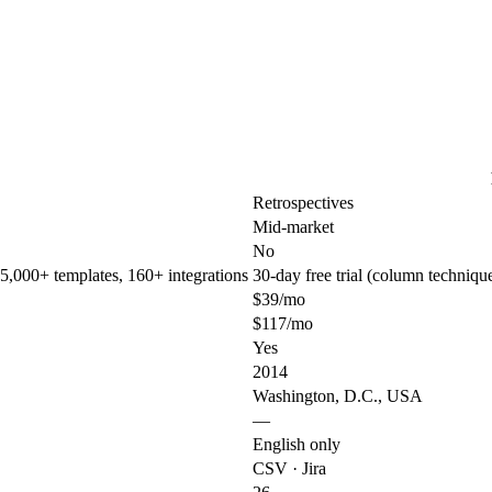
Retrospectives
Mid-market
No
 5,000+ templates, 160+ integrations
30-day free trial (column techniqu
$39/mo
$117/mo
Yes
2014
Washington, D.C., USA
—
English only
CSV · Jira