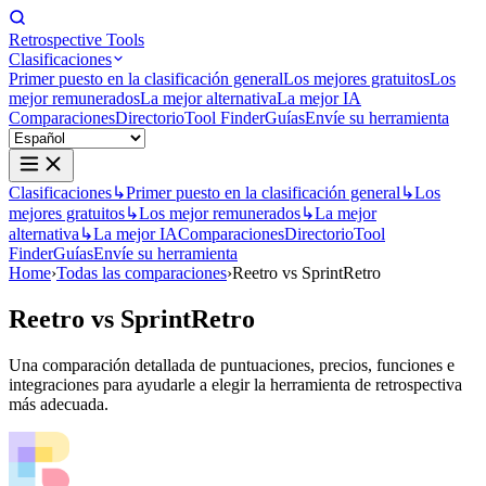
Retrospective Tools
Clasificaciones
Primer puesto en la clasificación general
Los mejores gratuitos
Los
mejor remunerados
La mejor alternativa
La mejor IA
Comparaciones
Directorio
Tool Finder
Guías
Envíe su herramienta
Clasificaciones
↳
Primer puesto en la clasificación general
↳
Los
mejores gratuitos
↳
Los mejor remunerados
↳
La mejor
alternativa
↳
La mejor IA
Comparaciones
Directorio
Tool
Finder
Guías
Envíe su herramienta
Home
›
Todas las comparaciones
›
Reetro vs SprintRetro
Reetro
vs
SprintRetro
Una comparación detallada de puntuaciones, precios, funciones e
integraciones para ayudarle a elegir la herramienta de retrospectiva
más adecuada.