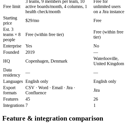
3 teams, 9 members per team, 10
Free for
Free limit
active boards/month, 4 columns, 1
unlimited users
health check/month
on a Jira instance
Starting
$29/mo
Free
price
Est. 3
Free (within free
teams × 8
Free (within free tier)
tier)
people
Enterprise
Yes
No
Founded
2019
—
Waterlooville,
HQ
Copenhagen, Denmark
United Kingdom
Data
—
—
residency
Languages
English only
English only
Export
CSV · Word · Email · Jira ·
Jira
formats
Confluence
Features
45
26
Integrations
7
1
Feature & integration comparison