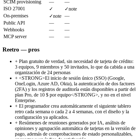
SCIM provisioning
—
—
ISO 27001
✓
✓
note
On-premises
—
✓
note
Public API
—
—
Webhooks
—
—
MCP server
—
—
Reetro — pros
+
Plan gratuito de verdad, sin necesidad de tarjeta de crédito:
3 equipos, 9 miembros y 50 invitados, lo que da cabida a una
organización de 24 personas
+
<STRONG>El inicio de sesión único (SSO) (Google,
OneLogin, Azure AD, Okta), la autenticación de dos factores
(2FA) y los registros de auditoría están disponibles a partir del
plan Pro, de 10 $ por equipo</STRONG>, y no en el nivel
Enterprise.
+
El programador crea automáticamente el siguiente tablero
retro cada semana o cada 2 a 4 semanas, con el diseño y la
configuración ya aplicados.
+
Resúmenes de reuniones generados por IA, análisis de
opiniones y agrupación automática de tarjetas en la versión de
pago, además de comprobaciones de estado personalizables,