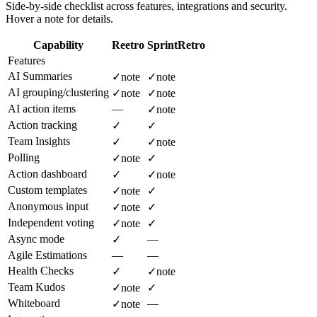
Side-by-side checklist across features, integrations and security.
Hover a note for details.
Capability
Reetro
SprintRetro
Features
AI Summaries
✓
note
✓
note
AI grouping/clustering
✓
note
✓
note
AI action items
—
✓
note
Action tracking
✓
✓
Team Insights
✓
✓
note
Polling
✓
note
✓
Action dashboard
✓
✓
note
Custom templates
✓
note
✓
Anonymous input
✓
note
✓
Independent voting
✓
note
✓
Async mode
—
✓
Agile Estimations
—
—
Health Checks
✓
✓
note
Team Kudos
✓
note
✓
Whiteboard
—
✓
note