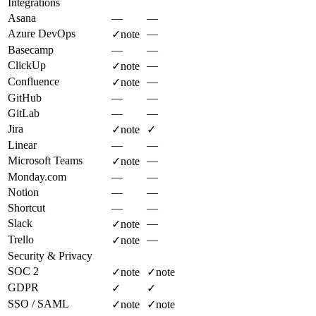
Integrations
Asana
—
—
Azure DevOps
—
✓
note
Basecamp
—
—
ClickUp
—
✓
note
Confluence
—
✓
note
GitHub
—
—
GitLab
—
—
Jira
✓
note
✓
Linear
—
—
Microsoft Teams
—
✓
note
Monday.com
—
—
Notion
—
—
Shortcut
—
—
Slack
—
✓
note
Trello
—
✓
note
Security & Privacy
SOC 2
✓
note
✓
note
GDPR
✓
✓
SSO / SAML
✓
note
✓
note