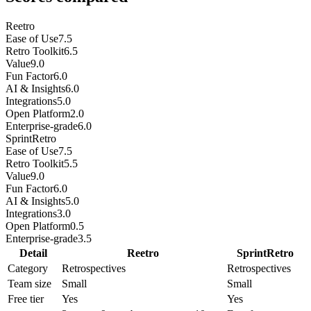
Reetro
Ease of Use
7.5
Retro Toolkit
6.5
Value
9.0
Fun Factor
6.0
AI & Insights
6.0
Integrations
5.0
Open Platform
2.0
Enterprise-grade
6.0
SprintRetro
Ease of Use
7.5
Retro Toolkit
5.5
Value
9.0
Fun Factor
6.0
AI & Insights
5.0
Integrations
3.0
Open Platform
0.5
Enterprise-grade
3.5
Detail
Reetro
SprintRetro
Category
Retrospectives
Retrospectives
Team size
Small
Small
Free tier
Yes
Yes