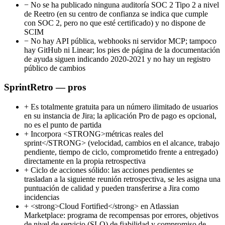
−
No se ha publicado ninguna auditoría SOC 2 Tipo 2 a nivel
de Reetro (en su centro de confianza se indica que cumple
con SOC 2, pero no que esté certificado) y no dispone de
SCIM
−
No hay API pública, webhooks ni servidor MCP; tampoco
hay GitHub ni Linear; los pies de página de la documentación
de ayuda siguen indicando 2020-2021 y no hay un registro
público de cambios
SprintRetro — pros
+
Es totalmente gratuita para un número ilimitado de usuarios
en su instancia de Jira; la aplicación Pro de pago es opcional,
no es el punto de partida
+
Incorpora <STRONG>métricas reales del
sprint</STRONG> (velocidad, cambios en el alcance, trabajo
pendiente, tiempo de ciclo, comprometido frente a entregado)
directamente en la propia retrospectiva
+
Ciclo de acciones sólido: las acciones pendientes se
trasladan a la siguiente reunión retrospectiva, se les asigna una
puntuación de calidad y pueden transferirse a Jira como
incidencias
+
<strong>Cloud Fortified</strong> en Atlassian
Marketplace: programa de recompensas por errores, objetivos
de nivel de servicio (SLO) de fiabilidad y compromiso de