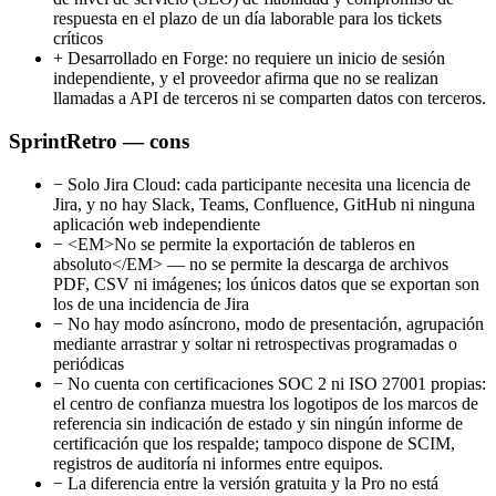
respuesta en el plazo de un día laborable para los tickets
críticos
+
Desarrollado en Forge: no requiere un inicio de sesión
independiente, y el proveedor afirma que no se realizan
llamadas a API de terceros ni se comparten datos con terceros.
SprintRetro — cons
−
Solo Jira Cloud: cada participante necesita una licencia de
Jira, y no hay Slack, Teams, Confluence, GitHub ni ninguna
aplicación web independiente
−
<EM>No se permite la exportación de tableros en
absoluto</EM> — no se permite la descarga de archivos
PDF, CSV ni imágenes; los únicos datos que se exportan son
los de una incidencia de Jira
−
No hay modo asíncrono, modo de presentación, agrupación
mediante arrastrar y soltar ni retrospectivas programadas o
periódicas
−
No cuenta con certificaciones SOC 2 ni ISO 27001 propias:
el centro de confianza muestra los logotipos de los marcos de
referencia sin indicación de estado y sin ningún informe de
certificación que los respalde; tampoco dispone de SCIM,
registros de auditoría ni informes entre equipos.
−
La diferencia entre la versión gratuita y la Pro no está