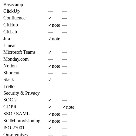
Basecamp
—
—
ClickUp
—
—
Confluence
—
✓
GitHub
—
✓
note
GitLab
—
—
Jira
—
✓
note
Linear
—
—
Microsoft Teams
—
✓
Monday.com
—
—
Notion
—
✓
note
Shortcut
—
—
Slack
—
✓
Trello
—
—
Security & Privacy
SOC 2
—
✓
GDPR
✓
✓
note
SSO / SAML
—
✓
note
SCIM provisioning
—
✓
note
ISO 27001
—
✓
On-premises
—
—