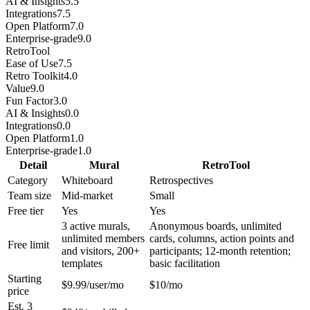
AI & Insights
5.5
Integrations
7.5
Open Platform
7.0
Enterprise-grade
9.0
RetroTool
Ease of Use
7.5
Retro Toolkit
4.0
Value
9.0
Fun Factor
3.0
AI & Insights
0.0
Integrations
0.0
Open Platform
1.0
Enterprise-grade
1.0
Detail
Mural
RetroTool
Category
Whiteboard
Retrospectives
Team size
Mid-market
Small
Free tier
Yes
Yes
3 active murals,
Anonymous boards, unlimited
unlimited members
cards, columns, action points and
Free limit
and visitors, 200+
participants; 12-month retention;
templates
basic facilitation
Starting
$9.99/user/mo
$10/mo
price
Est. 3