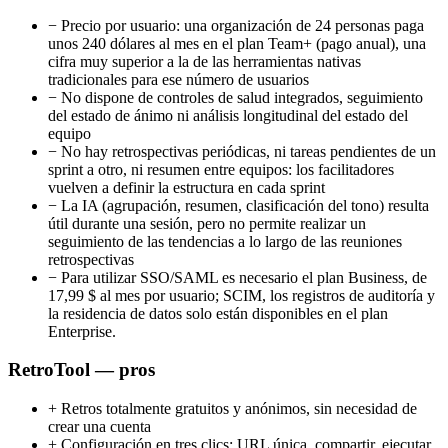
−
Precio por usuario: una organización de 24 personas paga
unos 240 dólares al mes en el plan Team+ (pago anual), una
cifra muy superior a la de las herramientas nativas
tradicionales para ese número de usuarios
−
No dispone de controles de salud integrados, seguimiento
del estado de ánimo ni análisis longitudinal del estado del
equipo
−
No hay retrospectivas periódicas, ni tareas pendientes de un
sprint a otro, ni resumen entre equipos: los facilitadores
vuelven a definir la estructura en cada sprint
−
La IA (agrupación, resumen, clasificación del tono) resulta
útil durante una sesión, pero no permite realizar un
seguimiento de las tendencias a lo largo de las reuniones
retrospectivas
−
Para utilizar SSO/SAML es necesario el plan Business, de
17,99 $ al mes por usuario; SCIM, los registros de auditoría y
la residencia de datos solo están disponibles en el plan
Enterprise.
RetroTool — pros
+
Retros totalmente gratuitos y anónimos, sin necesidad de
crear una cuenta
+
Configuración en tres clics: URL única, compartir, ejecutar