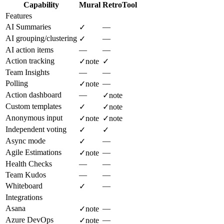
Capability
Mural
RetroTool
Features
AI Summaries
—
✓
AI grouping/clustering
—
✓
AI action items
—
—
Action tracking
✓
note
✓
Team Insights
—
—
Polling
—
✓
note
Action dashboard
—
✓
note
Custom templates
✓
✓
note
Anonymous input
✓
note
✓
note
Independent voting
✓
✓
Async mode
—
✓
Agile Estimations
—
✓
note
Health Checks
—
—
Team Kudos
—
—
Whiteboard
—
✓
Integrations
Asana
—
✓
note
Azure DevOps
—
✓
note