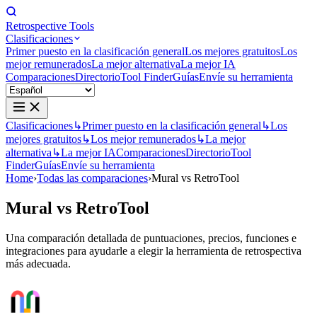
Retrospective Tools
Clasificaciones
Primer puesto en la clasificación general
Los mejores gratuitos
Los
mejor remunerados
La mejor alternativa
La mejor IA
Comparaciones
Directorio
Tool Finder
Guías
Envíe su herramienta
Clasificaciones
↳
Primer puesto en la clasificación general
↳
Los
mejores gratuitos
↳
Los mejor remunerados
↳
La mejor
alternativa
↳
La mejor IA
Comparaciones
Directorio
Tool
Finder
Guías
Envíe su herramienta
Home
›
Todas las comparaciones
›
Mural vs RetroTool
Mural
vs
RetroTool
Una comparación detallada de puntuaciones, precios, funciones e
integraciones para ayudarle a elegir la herramienta de retrospectiva
más adecuada.