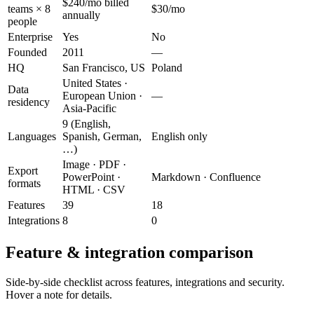
$240/mo billed
teams × 8
$30/mo
annually
people
Enterprise
Yes
No
Founded
2011
—
HQ
San Francisco, US
Poland
United States ·
Data
European Union ·
—
residency
Asia-Pacific
9 (English,
Languages
Spanish, German,
English only
…)
Image · PDF ·
Export
PowerPoint ·
Markdown · Confluence
formats
HTML · CSV
Features
39
18
Integrations
8
0
Feature & integration comparison
Side-by-side checklist across features, integrations and security.
Hover a note for details.