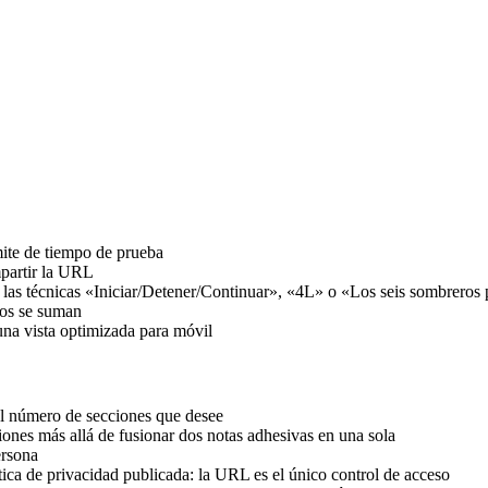
mite de tiempo de prueba
mpartir la URL
 las técnicas «Iniciar/Detener/Continuar», «4L» o «Los seis sombreros
tos se suman
na vista optimizada para móvil
el número de secciones que desee
ciones más allá de fusionar dos notas adhesivas en una sola
ersona
tica de privacidad publicada: la URL es el único control de acceso