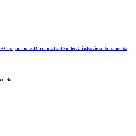
IA
Comparaciones
Directorio
Tool Finder
Guías
Envíe su herramienta
ecuada.