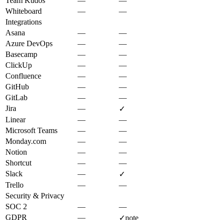
Team Kudos
—
—
Whiteboard
—
—
Integrations
Asana
—
—
Azure DevOps
—
—
Basecamp
—
—
ClickUp
—
—
Confluence
—
—
GitHub
—
—
GitLab
—
—
Jira
—
✓
Linear
—
—
Microsoft Teams
—
—
Monday.com
—
—
Notion
—
—
Shortcut
—
—
Slack
—
✓
Trello
—
—
Security & Privacy
SOC 2
—
—
GDPR
—
✓
note