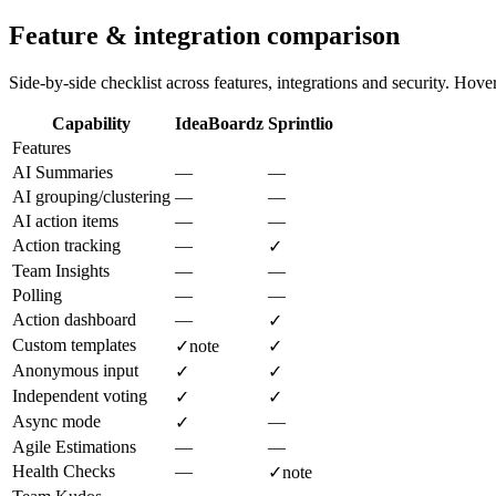
Feature & integration comparison
Side-by-side checklist across features, integrations and security. Hover 
Capability
IdeaBoardz
Sprintlio
Features
AI Summaries
—
—
AI grouping/clustering
—
—
AI action items
—
—
Action tracking
—
✓
Team Insights
—
—
Polling
—
—
Action dashboard
—
✓
Custom templates
✓
note
✓
Anonymous input
✓
✓
Independent voting
✓
✓
Async mode
—
✓
Agile Estimations
—
—
Health Checks
—
✓
note