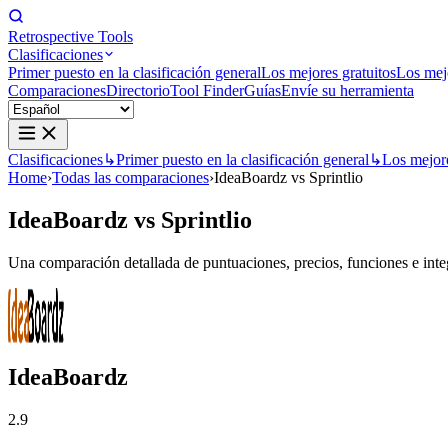
Retrospective Tools
Clasificaciones
Primer puesto en la clasificación general
Los mejores gratuitos
Los mej
Comparaciones
Directorio
Tool Finder
Guías
Envíe su herramienta
Clasificaciones
↳
Primer puesto en la clasificación general
↳
Los mejore
Home
›
Todas las comparaciones
›
IdeaBoardz vs Sprintlio
IdeaBoardz
vs
Sprintlio
Una comparación detallada de puntuaciones, precios, funciones e integ
IdeaBoardz
2.9