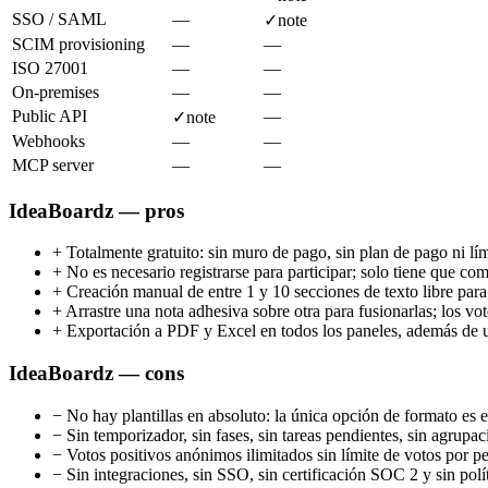
SSO / SAML
—
✓
note
SCIM provisioning
—
—
ISO 27001
—
—
On-premises
—
—
Public API
—
✓
note
Webhooks
—
—
MCP server
—
—
IdeaBoardz — pros
+
Totalmente gratuito: sin muro de pago, sin plan de pago ni lí
+
No es necesario registrarse para participar; solo tiene que co
+
Creación manual de entre 1 y 10 secciones de texto libre para
+
Arrastre una nota adhesiva sobre otra para fusionarlas; los vo
+
Exportación a PDF y Excel en todos los paneles, además de u
IdeaBoardz — cons
−
No hay plantillas en absoluto: la única opción de formato es 
−
Sin temporizador, sin fases, sin tareas pendientes, sin agrupa
−
Votos positivos anónimos ilimitados sin límite de votos por p
−
Sin integraciones, sin SSO, sin certificación SOC 2 y sin polí