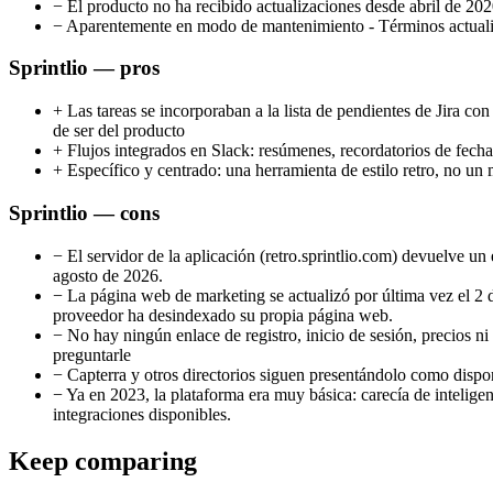
−
El producto no ha recibido actualizaciones desde abril de 202
−
Aparentemente en modo de mantenimiento - Términos actualiza
Sprintlio — pros
+
Las tareas se incorporaban a la lista de pendientes de Jira 
de ser del producto
+
Flujos integrados en Slack: resúmenes, recordatorios de fechas
+
Específico y centrado: una herramienta de estilo retro, no un 
Sprintlio — cons
−
El servidor de la aplicación (retro.sprintlio.com) devuelve u
agosto de 2026.
−
La página web de marketing se actualizó por última vez el 2 
proveedor ha desindexado su propia página web.
−
No hay ningún enlace de registro, inicio de sesión, precios ni
preguntarle
−
Capterra y otros directorios siguen presentándolo como dispon
−
Ya en 2023, la plataforma era muy básica: carecía de inteligen
integraciones disponibles.
Keep comparing