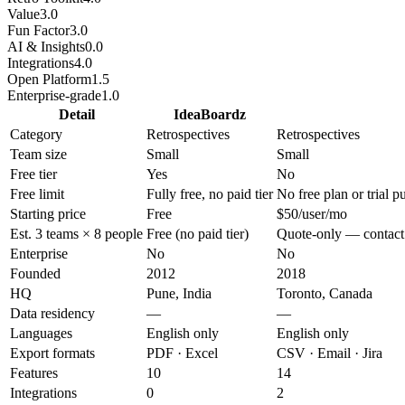
Value
3.0
Fun Factor
3.0
AI & Insights
0.0
Integrations
4.0
Open Platform
1.5
Enterprise-grade
1.0
Detail
IdeaBoardz
Category
Retrospectives
Retrospectives
Team size
Small
Small
Free tier
Yes
No
Free limit
Fully free, no paid tier
No free plan or trial 
Starting price
Free
$50/user/mo
Est. 3 teams × 8 people
Free (no paid tier)
Quote-only — contact 
Enterprise
No
No
Founded
2012
2018
HQ
Pune, India
Toronto, Canada
Data residency
—
—
Languages
English only
English only
Export formats
PDF · Excel
CSV · Email · Jira
Features
10
14
Integrations
0
2