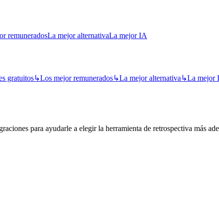
or remunerados
La mejor alternativa
La mejor IA
s gratuitos
↳
Los mejor remunerados
↳
La mejor alternativa
↳
La mejor 
raciones para ayudarle a elegir la herramienta de retrospectiva más ad