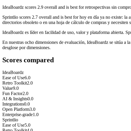
IdeaBoardz
scores
2.9
overall and is best for retrospectivas sin compro
Sprintlio
scores
2.7
overall and is best for hoy en día ya no existe: la
directorios obsoleto o en una hoja de cálculo de compras y necesiten s
IdeaBoardz es líder en facilidad de uso, valor y plataforma abierta. Spri
En nuestras ocho dimensiones de evaluación, IdeaBoardz se sitúa a la
desglose por dimensiones.
Scores compared
IdeaBoardz
Ease of Use
6.0
Retro Toolkit
2.0
Value
9.0
Fun Factor
2.0
AI & Insights
0.0
Integrations
0.0
Open Platform
3.0
Enterprise-grade
1.0
Sprintlio
Ease of Use
5.0
Retro Toolkit
4.0