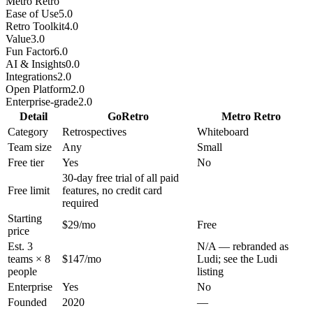
Metro Retro
Ease of Use
5.0
Retro Toolkit
4.0
Value
3.0
Fun Factor
6.0
AI & Insights
0.0
Integrations
2.0
Open Platform
2.0
Enterprise-grade
2.0
Detail
GoRetro
Metro Retro
Category
Retrospectives
Whiteboard
Team size
Any
Small
Free tier
Yes
No
30-day free trial of all paid
Free limit
features, no credit card
required
Starting
$29/mo
Free
price
Est. 3
N/A — rebranded as
teams × 8
$147/mo
Ludi; see the Ludi
people
listing
Enterprise
Yes
No
Founded
2020
—