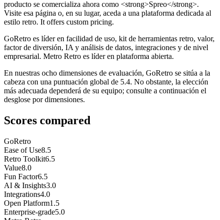
producto se comercializa ahora como <strong>Spreo</strong>.
Visite esa página o, en su lugar, aceda a una plataforma dedicada al
estilo retro. It offers custom pricing.
GoRetro es líder en facilidad de uso, kit de herramientas retro, valor,
factor de diversión, IA y análisis de datos, integraciones y de nivel
empresarial. Metro Retro es líder en plataforma abierta.
En nuestras ocho dimensiones de evaluación, GoRetro se sitúa a la
cabeza con una puntuación global de 5.4. No obstante, la elección
más adecuada dependerá de su equipo; consulte a continuación el
desglose por dimensiones.
Scores compared
GoRetro
Ease of Use
8.5
Retro Toolkit
6.5
Value
8.0
Fun Factor
6.5
AI & Insights
3.0
Integrations
4.0
Open Platform
1.5
Enterprise-grade
5.0