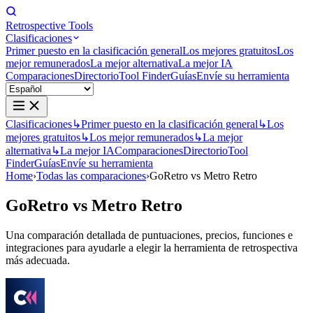
Retrospective Tools
Clasificaciones
Primer puesto en la clasificación general
Los mejores gratuitos
Los
mejor remunerados
La mejor alternativa
La mejor IA
Comparaciones
Directorio
Tool Finder
Guías
Envíe su herramienta
Clasificaciones
↳
Primer puesto en la clasificación general
↳
Los
mejores gratuitos
↳
Los mejor remunerados
↳
La mejor
alternativa
↳
La mejor IA
Comparaciones
Directorio
Tool
Finder
Guías
Envíe su herramienta
Home
›
Todas las comparaciones
›
GoRetro vs Metro Retro
GoRetro
vs
Metro Retro
Una comparación detallada de puntuaciones, precios, funciones e
integraciones para ayudarle a elegir la herramienta de retrospectiva
más adecuada.