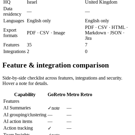
HQ
Israel
United Kingdom
Data
—
—
residency
Languages
English only
English only
PDF · CSV · HTML ·
Export
PDF · CSV · Image
Markdown · JSON ·
formats
Jira
Features
35
7
Integrations
2
0
Feature & integration comparison
Side-by-side checklist across features, integrations and security.
Hover a note for details.
Capability
GoRetro
Metro Retro
Features
AI Summaries
—
✓
note
AI grouping/clustering
—
—
AI action items
—
—
Action tracking
—
✓
Team Insights
—