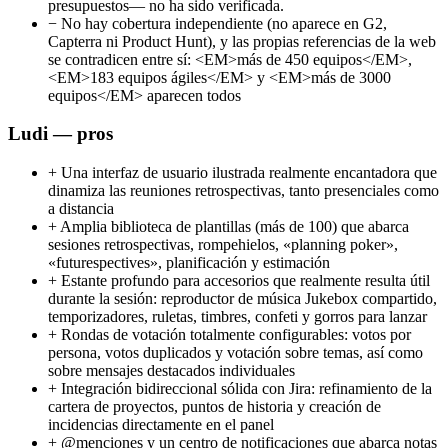
presupuestos— no ha sido verificada.
−
No hay cobertura independiente (no aparece en G2,
Capterra ni Product Hunt), y las propias referencias de la web
se contradicen entre sí: <EM>más de 450 equipos</EM>,
<EM>183 equipos ágiles</EM> y <EM>más de 3000
equipos</EM> aparecen todos
Ludi — pros
+
Una interfaz de usuario ilustrada realmente encantadora que
dinamiza las reuniones retrospectivas, tanto presenciales como
a distancia
+
Amplia biblioteca de plantillas (más de 100) que abarca
sesiones retrospectivas, rompehielos, «planning poker»,
«futurespectives», planificación y estimación
+
Estante profundo para accesorios que realmente resulta útil
durante la sesión: reproductor de música Jukebox compartido,
temporizadores, ruletas, timbres, confeti y gorros para lanzar
+
Rondas de votación totalmente configurables: votos por
persona, votos duplicados y votación sobre temas, así como
sobre mensajes destacados individuales
+
Integración bidireccional sólida con Jira: refinamiento de la
cartera de proyectos, puntos de historia y creación de
incidencias directamente en el panel
+
@menciones y un centro de notificaciones que abarca notas