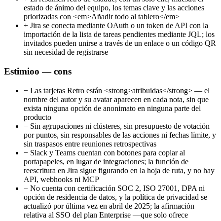
estado de ánimo del equipo, los temas clave y las acciones
priorizadas con <em>Añadir todo al tablero</em>
+
Jira se conecta mediante OAuth o un token de API con la
importación de la lista de tareas pendientes mediante JQL; los
invitados pueden unirse a través de un enlace o un código QR
sin necesidad de registrarse
Estimioo — cons
−
Las tarjetas Retro están <strong>atribuidas</strong> — el
nombre del autor y su avatar aparecen en cada nota, sin que
exista ninguna opción de anonimato en ninguna parte del
producto
−
Sin agrupaciones ni clústeres, sin presupuesto de votación
por puntos, sin responsables de las acciones ni fechas límite, y
sin traspasos entre reuniones retrospectivas
−
Slack y Teams cuentan con botones para copiar al
portapapeles, en lugar de integraciones; la función de
reescritura en Jira sigue figurando en la hoja de ruta, y no hay
API, webhooks ni MCP
−
No cuenta con certificación SOC 2, ISO 27001, DPA ni
opción de residencia de datos, y la política de privacidad se
actualizó por última vez en abril de 2025; la afirmación
relativa al SSO del plan Enterprise —que solo ofrece