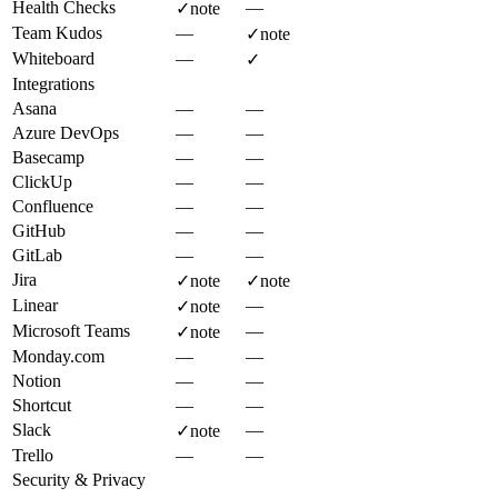
Health Checks
—
✓
note
Team Kudos
—
✓
note
Whiteboard
—
✓
Integrations
Asana
—
—
Azure DevOps
—
—
Basecamp
—
—
ClickUp
—
—
Confluence
—
—
GitHub
—
—
GitLab
—
—
Jira
✓
note
✓
note
Linear
—
✓
note
Microsoft Teams
—
✓
note
Monday.com
—
—
Notion
—
—
Shortcut
—
—
Slack
—
✓
note
Trello
—
—
Security & Privacy