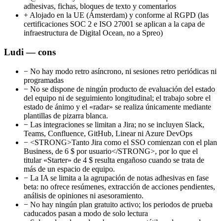
adhesivas, fichas, bloques de texto y comentarios
+
Alojado en la UE (Ámsterdam) y conforme al RGPD (las
certificaciones SOC 2 e ISO 27001 se aplican a la capa de
infraestructura de Digital Ocean, no a Spreo)
Ludi — cons
−
No hay modo retro asíncrono, ni sesiones retro periódicas ni
programadas
−
No se dispone de ningún producto de evaluación del estado
del equipo ni de seguimiento longitudinal; el trabajo sobre el
estado de ánimo y el «radar» se realiza únicamente mediante
plantillas de pizarra blanca.
−
Las integraciones se limitan a Jira; no se incluyen Slack,
Teams, Confluence, GitHub, Linear ni Azure DevOps
−
<STRONG>Tanto Jira como el SSO comienzan con el plan
Business, de 6 $ por usuario</STRONG>, por lo que el
titular «Starter» de 4 $ resulta engañoso cuando se trata de
más de un espacio de equipo.
−
La IA se limita a la agrupación de notas adhesivas en fase
beta: no ofrece resúmenes, extracción de acciones pendientes,
análisis de opiniones ni asesoramiento.
−
No hay ningún plan gratuito activo; los periodos de prueba
caducados pasan a modo de solo lectura