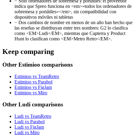
−
Solo ordenadores de sobremesa y portátiles: el proveedor
indica que Spreo funciona en <em>«todos los ordenadores de
sobremesa y portátiles»</em>, sin compatibilidad con
dispositivos móviles ni tabletas
−
Dos cambios de nombre en menos de un año han hecho que
las reseñas se distribuyan entre tres nombres: G2 lo clasifica
como <EM>Ludi</EM>, mientras que Capterra y Product
Hunt lo clasifican como <EM>Metro Retro</EM>.
Keep comparing
Other Estimioo comparisons
Estimioo vs TeamRetro
Estimioo vs Parabol
Estimioo vs FigJam
Estimioo vs Miro
Other Ludi comparisons
Ludi vs TeamRetro
Ludi vs Parabol
Ludi vs FigJam
Ludi vs Miro