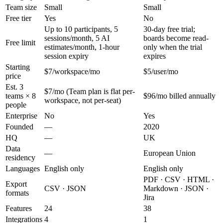
Team size
Small
Small
Free tier
Yes
No
Up to 10 participants, 5
30-day free trial;
sessions/month, 5 AI
boards become read-
Free limit
estimates/month, 1-hour
only when the trial
session expiry
expires
Starting
$7/workspace/mo
$5/user/mo
price
Est. 3
$7/mo (Team plan is flat per-
teams × 8
$96/mo billed annually
workspace, not per-seat)
people
Enterprise
No
Yes
Founded
—
2020
HQ
—
UK
Data
—
European Union
residency
Languages
English only
English only
PDF · CSV · HTML ·
Export
CSV · JSON
Markdown · JSON ·
formats
Jira
Features
24
38
Integrations
4
1