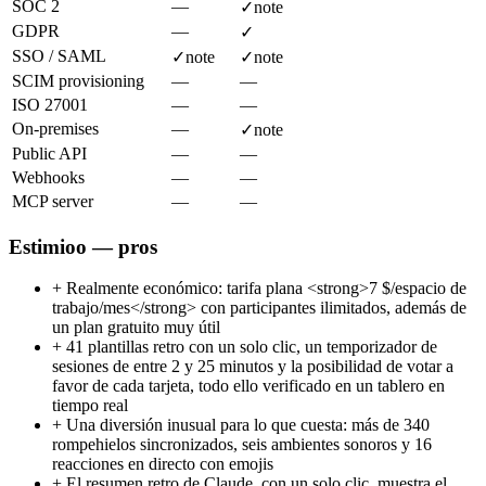
SOC 2
—
✓
note
GDPR
—
✓
SSO / SAML
✓
note
✓
note
SCIM provisioning
—
—
ISO 27001
—
—
On-premises
—
✓
note
Public API
—
—
Webhooks
—
—
MCP server
—
—
Estimioo — pros
+
Realmente económico: tarifa plana <strong>7 $/espacio de
trabajo/mes</strong> con participantes ilimitados, además de
un plan gratuito muy útil
+
41 plantillas retro con un solo clic, un temporizador de
sesiones de entre 2 y 25 minutos y la posibilidad de votar a
favor de cada tarjeta, todo ello verificado en un tablero en
tiempo real
+
Una diversión inusual para lo que cuesta: más de 340
rompehielos sincronizados, seis ambientes sonoros y 16
reacciones en directo con emojis
+
El resumen retro de Claude, con un solo clic, muestra el