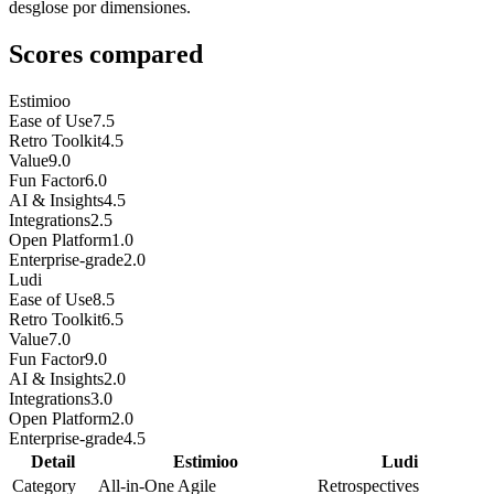
desglose por dimensiones.
Scores compared
Estimioo
Ease of Use
7.5
Retro Toolkit
4.5
Value
9.0
Fun Factor
6.0
AI & Insights
4.5
Integrations
2.5
Open Platform
1.0
Enterprise-grade
2.0
Ludi
Ease of Use
8.5
Retro Toolkit
6.5
Value
7.0
Fun Factor
9.0
AI & Insights
2.0
Integrations
3.0
Open Platform
2.0
Enterprise-grade
4.5
Detail
Estimioo
Ludi
Category
All-in-One Agile
Retrospectives