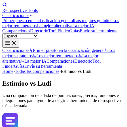
Retrospective Tools
Clasificaciones
Primer puesto en la clasificación general
Los mejores gratuitos
Los
mejor remunerados
La mejor alternativa
La mejor IA
Comparaciones
Directorio
Tool Finder
Guías
Envíe su herramienta
Clasificaciones
↳
Primer puesto en la clasificación general
↳
Los
mejores gratuitos
↳
Los mejor remunerados
↳
La mejor
alternativa
↳
La mejor IA
Comparaciones
Directorio
Tool
Finder
Guías
Envíe su herramienta
Home
›
Todas las comparaciones
›
Estimioo vs Ludi
Estimioo
vs
Ludi
Una comparación detallada de puntuaciones, precios, funciones e
integraciones para ayudarle a elegir la herramienta de retrospectiva
más adecuada.