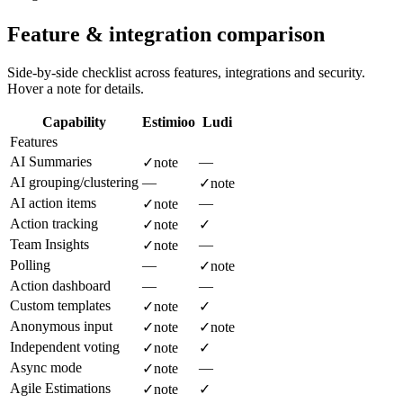
Feature & integration comparison
Side-by-side checklist across features, integrations and security.
Hover a note for details.
Capability
Estimioo
Ludi
Features
AI Summaries
—
✓
note
AI grouping/clustering
—
✓
note
AI action items
—
✓
note
Action tracking
✓
note
✓
Team Insights
—
✓
note
Polling
—
✓
note
Action dashboard
—
—
Custom templates
✓
note
✓
Anonymous input
✓
note
✓
note
Independent voting
✓
note
✓
Async mode
—
✓
note
Agile Estimations
✓
note
✓