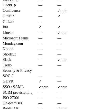
ClickUp
—
—
Confluence
—
✓
note
GitHub
—
✓
GitLab
—
—
Jira
✓
✓
Linear
—
✓
note
Microsoft Teams
—
—
Monday.com
—
—
Notion
—
—
Shortcut
—
—
Slack
—
✓
note
Trello
—
—
Security & Privacy
SOC 2
—
—
GDPR
—
✓
SSO / SAML
✓
note
✓
note
SCIM provisioning
—
—
ISO 27001
—
—
On-premises
—
—
Public API
—
✓
note