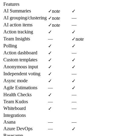
Features
AI Summaries
✓
note
✓
AI grouping/clustering
—
✓
note
AI action items
—
✓
note
Action tracking
✓
✓
Team Insights
—
✓
note
Polling
✓
✓
Action dashboard
—
✓
Custom templates
✓
✓
Anonymous input
✓
✓
Independent voting
—
✓
Async mode
✓
✓
Agile Estimations
—
✓
Health Checks
—
✓
Team Kudos
—
—
Whiteboard
—
✓
Integrations
Asana
—
—
Azure DevOps
—
✓
Basecamp
—
—