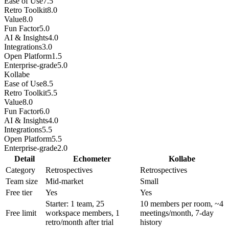
Ease of Use
7.5
Retro Toolkit
8.0
Value
8.0
Fun Factor
5.0
AI & Insights
4.0
Integrations
3.0
Open Platform
1.5
Enterprise-grade
5.0
Kollabe
Ease of Use
8.5
Retro Toolkit
5.5
Value
8.0
Fun Factor
6.0
AI & Insights
4.0
Integrations
5.5
Open Platform
5.5
Enterprise-grade
2.0
Detail
Echometer
Kollabe
Category
Retrospectives
Retrospectives
Team size
Mid-market
Small
Free tier
Yes
Yes
Starter: 1 team, 25
10 members per room, ~4
Free limit
workspace members, 1
meetings/month, 7-day
retro/month after trial
history