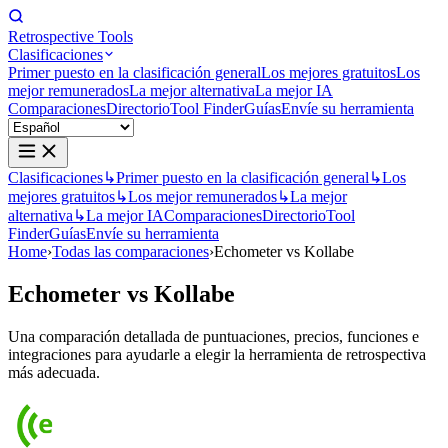
Retrospective Tools
Clasificaciones
Primer puesto en la clasificación general
Los mejores gratuitos
Los
mejor remunerados
La mejor alternativa
La mejor IA
Comparaciones
Directorio
Tool Finder
Guías
Envíe su herramienta
Clasificaciones
↳
Primer puesto en la clasificación general
↳
Los
mejores gratuitos
↳
Los mejor remunerados
↳
La mejor
alternativa
↳
La mejor IA
Comparaciones
Directorio
Tool
Finder
Guías
Envíe su herramienta
Home
›
Todas las comparaciones
›
Echometer vs Kollabe
Echometer
vs
Kollabe
Una comparación detallada de puntuaciones, precios, funciones e
integraciones para ayudarle a elegir la herramienta de retrospectiva
más adecuada.