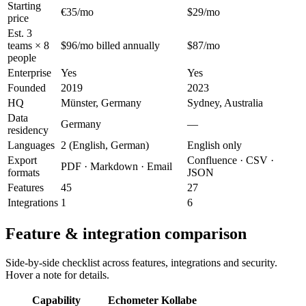
Starting
€35/mo
$29/mo
price
Est. 3
teams × 8
$96/mo billed annually
$87/mo
people
Enterprise
Yes
Yes
Founded
2019
2023
HQ
Münster, Germany
Sydney, Australia
Data
Germany
—
residency
Languages
2 (English, German)
English only
Export
Confluence · CSV ·
PDF · Markdown · Email
formats
JSON
Features
45
27
Integrations
1
6
Feature & integration comparison
Side-by-side checklist across features, integrations and security.
Hover a note for details.
Capability
Echometer
Kollabe