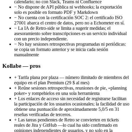
calendario; no con Slack, Teams ni Confluence
−
No dispone de API pública ni webhooks; la exportación
solo es posible en formato PDF y Markdown
−
No cuenta con la certificación SOC 2: el certificado ISO
27001 abarca el centro de datos, pero no a Echometer en sí.
−
La IA de Retro-side se limita a sugerir medidas; el
asesoramiento sobre transcripciones es un servicio individual
con un precio independiente.
−
No hay sesiones retrospectivas programadas ni periódicas:
se copia un formato anterior y se inicia cada sesión
manualmente
Kollabe — pros
+
Tarifa plana por plaza — número ilimitado de miembros del
equipo en el plan Premium (29 $ al mes)
+
Reúne sesiones retrospectivas, reuniones de pie, «planning
poker» y rompehielos en una sola herramienta
+
Los enlaces de acceso sin necesidad de registrarse facilitan
la participación de los usuarios ocasionales; la facilidad de uso
obtiene una puntuación de aproximadamente 5,0/5 en 31
reseñas verificadas de terceros.
+
Las tareas pendientes de Retro se convierten en tickets
reales de Jira y GitHub —lo cual ha sido confirmado en
opiniones independientes de usuarios, y no solo en la