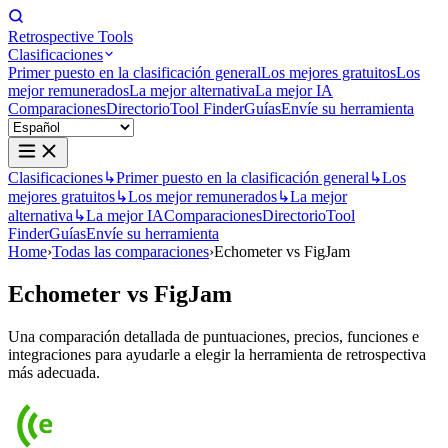
Retrospective Tools
Clasificaciones
Primer puesto en la clasificación general
Los mejores gratuitos
Los
mejor remunerados
La mejor alternativa
La mejor IA
Comparaciones
Directorio
Tool Finder
Guías
Envíe su herramienta
Clasificaciones
↳
Primer puesto en la clasificación general
↳
Los
mejores gratuitos
↳
Los mejor remunerados
↳
La mejor
alternativa
↳
La mejor IA
Comparaciones
Directorio
Tool
Finder
Guías
Envíe su herramienta
Home
›
Todas las comparaciones
›
Echometer vs FigJam
Echometer
vs
FigJam
Una comparación detallada de puntuaciones, precios, funciones e
integraciones para ayudarle a elegir la herramienta de retrospectiva
más adecuada.