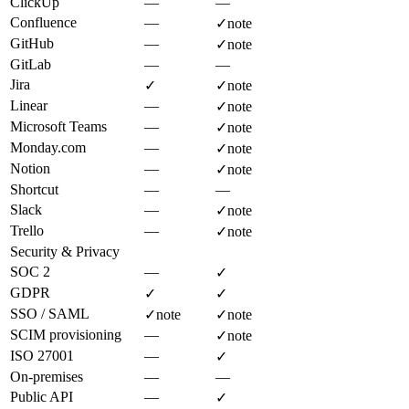
ClickUp
—
—
Confluence
—
✓
note
GitHub
—
✓
note
GitLab
—
—
Jira
✓
✓
note
Linear
—
✓
note
Microsoft Teams
—
✓
note
Monday.com
—
✓
note
Notion
—
✓
note
Shortcut
—
—
Slack
—
✓
note
Trello
—
✓
note
Security & Privacy
SOC 2
—
✓
GDPR
✓
✓
SSO / SAML
✓
note
✓
note
SCIM provisioning
—
✓
note
ISO 27001
—
✓
On-premises
—
—
Public API
—
✓