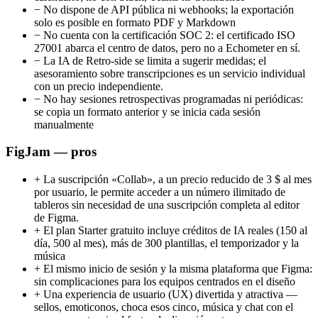
−
No dispone de API pública ni webhooks; la exportación
solo es posible en formato PDF y Markdown
−
No cuenta con la certificación SOC 2: el certificado ISO
27001 abarca el centro de datos, pero no a Echometer en sí.
−
La IA de Retro-side se limita a sugerir medidas; el
asesoramiento sobre transcripciones es un servicio individual
con un precio independiente.
−
No hay sesiones retrospectivas programadas ni periódicas:
se copia un formato anterior y se inicia cada sesión
manualmente
FigJam — pros
+
La suscripción «Collab», a un precio reducido de 3 $ al mes
por usuario, le permite acceder a un número ilimitado de
tableros sin necesidad de una suscripción completa al editor
de Figma.
+
El plan Starter gratuito incluye créditos de IA reales (150 al
día, 500 al mes), más de 300 plantillas, el temporizador y la
música
+
El mismo inicio de sesión y la misma plataforma que Figma:
sin complicaciones para los equipos centrados en el diseño
+
Una experiencia de usuario (UX) divertida y atractiva —
sellos, emoticonos, choca esos cinco, música y chat con el