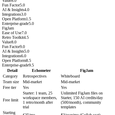
Value
8.0
Fun Factor
5.0
AI & Insights
4.0
Integrations
3.0
Open Platform
1.5
Enterprise-grade
5.0
FigJam
Ease of Use
7.0
Retro Toolkit
4.5
Value
8.0
Fun Factor
9.0
AI & Insights
5.0
Integrations
6.0
Open Platform
8.5
Enterprise-grade
9.5
Detail
Echometer
FigJam
Category
Retrospectives
Whiteboard
Team size
Mid-market
Mid-market
Free tier
Yes
Yes
Starter: 1 team, 25
Unlimited FigJam files on
workspace members,
Starter, 150 AI credits/day
Free limit
1 retro/month after
(500/month), community
trial
templates
Starting
€35/mo
$3/user/mo (Collab seat)