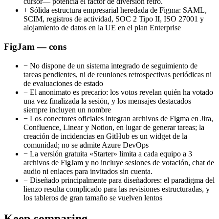
cursor— potencia el factor de diversión retro.
+
Sólida estructura empresarial heredada de Figma: SAML,
SCIM, registros de actividad, SOC 2 Tipo II, ISO 27001 y
alojamiento de datos en la UE en el plan Enterprise
FigJam — cons
−
No dispone de un sistema integrado de seguimiento de
tareas pendientes, ni de reuniones retrospectivas periódicas ni
de evaluaciones de estado
−
El anonimato es precario: los votos revelan quién ha votado
una vez finalizada la sesión, y los mensajes destacados
siempre incluyen un nombre
−
Los conectores oficiales integran archivos de Figma en Jira,
Confluence, Linear y Notion, en lugar de generar tareas; la
creación de incidencias en GitHub es un widget de la
comunidad; no se admite Azure DevOps
−
La versión gratuita «Starter» limita a cada equipo a 3
archivos de FigJam y no incluye sesiones de votación, chat de
audio ni enlaces para invitados sin cuenta.
−
Diseñado principalmente para diseñadores: el paradigma del
lienzo resulta complicado para las revisiones estructuradas, y
los tableros de gran tamaño se vuelven lentos
Keep comparing