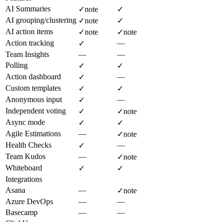
AI Summaries
✓
note
✓
AI grouping/clustering
✓
note
✓
AI action items
✓
note
✓
note
Action tracking
—
✓
Team Insights
—
—
Polling
✓
✓
Action dashboard
—
✓
Custom templates
✓
✓
Anonymous input
—
✓
Independent voting
✓
✓
note
Async mode
✓
✓
Agile Estimations
—
✓
note
Health Checks
—
✓
Team Kudos
—
✓
note
Whiteboard
✓
✓
Integrations
Asana
—
✓
note
Azure DevOps
—
—
Basecamp
—
—