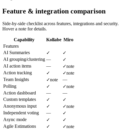
Feature & integration comparison
Side-by-side checklist across features, integrations and security.
Hover a note for details.
Capability
Kollabe
Miro
Features
AI Summaries
✓
✓
AI grouping/clustering
—
✓
AI action items
—
✓
note
Action tracking
✓
✓
note
Team Insights
—
✓
note
Polling
✓
✓
note
Action dashboard
—
—
Custom templates
✓
✓
Anonymous input
✓
✓
note
Independent voting
—
✓
Async mode
✓
✓
Agile Estimations
✓
✓
note