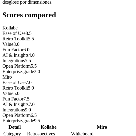
desglose por dimensiones.
Scores compared
Kollabe
Ease of Use
8.5
Retro Toolkit
5.5
Value
8.0
Fun Factor
6.0
AI & Insights
4.0
Integrations
5.5
Open Platform
5.5
Enterprise-grade
2.0
Miro
Ease of Use
7.0
Retro Toolkit
5.0
Value
5.0
Fun Factor
7.5
AI & Insights
7.0
Integrations
9.0
Open Platform
6.5
Enterprise-grade
9.5
Detail
Kollabe
Miro
Category
Retrospectives
Whiteboard