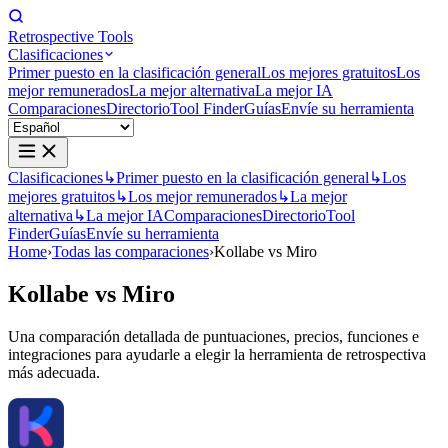
Retrospective Tools
Clasificaciones
Primer puesto en la clasificación general
Los mejores gratuitos
Los
mejor remunerados
La mejor alternativa
La mejor IA
Comparaciones
Directorio
Tool Finder
Guías
Envíe su herramienta
Clasificaciones
↳
Primer puesto en la clasificación general
↳
Los
mejores gratuitos
↳
Los mejor remunerados
↳
La mejor
alternativa
↳
La mejor IA
Comparaciones
Directorio
Tool
Finder
Guías
Envíe su herramienta
Home
›
Todas las comparaciones
›
Kollabe vs Miro
Kollabe
vs
Miro
Una comparación detallada de puntuaciones, precios, funciones e
integraciones para ayudarle a elegir la herramienta de retrospectiva
más adecuada.