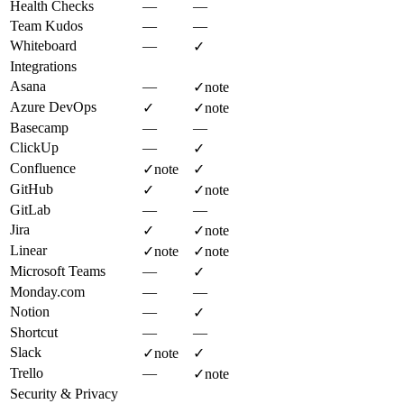
Health Checks
—
—
Team Kudos
—
—
Whiteboard
—
✓
Integrations
Asana
—
✓
note
Azure DevOps
✓
✓
note
Basecamp
—
—
ClickUp
—
✓
Confluence
✓
note
✓
GitHub
✓
✓
note
GitLab
—
—
Jira
✓
✓
note
Linear
✓
note
✓
note
Microsoft Teams
—
✓
Monday.com
—
—
Notion
—
✓
Shortcut
—
—
Slack
✓
note
✓
Trello
—
✓
note
Security & Privacy