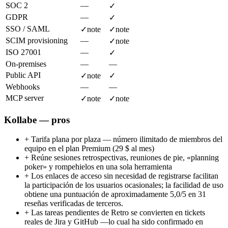
SOC 2
—
✓
GDPR
—
✓
SSO / SAML
✓
note
✓
note
SCIM provisioning
—
✓
note
ISO 27001
—
✓
On-premises
—
—
Public API
✓
note
✓
Webhooks
—
—
MCP server
✓
note
✓
note
Kollabe — pros
+
Tarifa plana por plaza — número ilimitado de miembros del
equipo en el plan Premium (29 $ al mes)
+
Reúne sesiones retrospectivas, reuniones de pie, «planning
poker» y rompehielos en una sola herramienta
+
Los enlaces de acceso sin necesidad de registrarse facilitan
la participación de los usuarios ocasionales; la facilidad de uso
obtiene una puntuación de aproximadamente 5,0/5 en 31
reseñas verificadas de terceros.
+
Las tareas pendientes de Retro se convierten en tickets
reales de Jira y GitHub —lo cual ha sido confirmado en