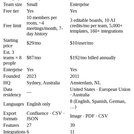
Team size
Small
Enterprise
Free tier
Yes
Yes
10 members per
3 editable boards, 10 AI
room, ~4
Free limit
credits/mo per team, 5,000+
meetings/month, 7-
templates, 160+ integrations
day history
Starting
$29/mo
$10/user/mo
price
Est. 3
teams × 8
$87/mo
$192/mo billed annually
people
Enterprise
Yes
Yes
Founded
2023
2011
HQ
Sydney, Australia
Amsterdam, NL
Data
United States · European Union
—
residency
· Australia
8 (English, Spanish, German,
Languages
English only
…)
Export
Confluence · CSV ·
Image · PDF · CSV
formats
JSON
Features
27
39
Integrations
6
11