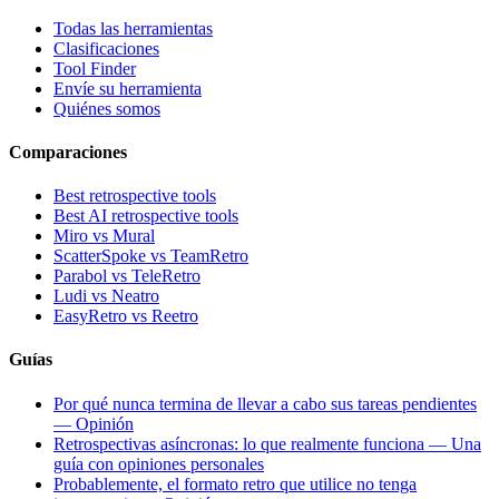
Todas las herramientas
Clasificaciones
Tool Finder
Envíe su herramienta
Quiénes somos
Comparaciones
Best retrospective tools
Best AI retrospective tools
Miro vs Mural
ScatterSpoke vs TeamRetro
Parabol vs TeleRetro
Ludi vs Neatro
EasyRetro vs Reetro
Guías
Por qué nunca termina de llevar a cabo sus tareas pendientes
— Opinión
Retrospectivas asíncronas: lo que realmente funciona — Una
guía con opiniones personales
Probablemente, el formato retro que utilice no tenga