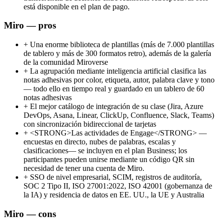
está disponible en el plan de pago.
Miro — pros
+
Una enorme biblioteca de plantillas (más de 7.000 plantillas
de tablero y más de 300 formatos retro), además de la galería
de la comunidad Miroverse
+
La agrupación mediante inteligencia artificial clasifica las
notas adhesivas por color, etiqueta, autor, palabra clave y tono
— todo ello en tiempo real y guardado en un tablero de 60
notas adhesivas
+
El mejor catálogo de integración de su clase (Jira, Azure
DevOps, Asana, Linear, ClickUp, Confluence, Slack, Teams)
con sincronización bidireccional de tarjetas
+
<STRONG>Las actividades de Engage</STRONG> —
encuestas en directo, nubes de palabras, escalas y
clasificaciones— se incluyen en el plan Business; los
participantes pueden unirse mediante un código QR sin
necesidad de tener una cuenta de Miro.
+
SSO de nivel empresarial, SCIM, registros de auditoría,
SOC 2 Tipo II, ISO 27001:2022, ISO 42001 (gobernanza de
la IA) y residencia de datos en EE. UU., la UE y Australia
Miro — cons