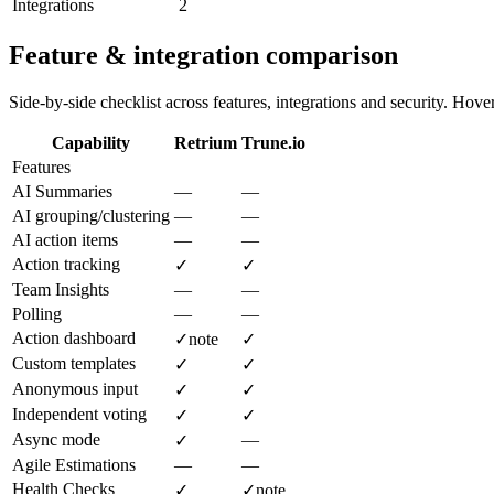
Integrations
2
Feature & integration comparison
Side-by-side checklist across features, integrations and security. Hover 
Capability
Retrium
Trune.io
Features
AI Summaries
—
—
AI grouping/clustering
—
—
AI action items
—
—
Action tracking
✓
✓
Team Insights
—
—
Polling
—
—
Action dashboard
✓
note
✓
Custom templates
✓
✓
Anonymous input
✓
✓
Independent voting
✓
✓
Async mode
—
✓
Agile Estimations
—
—
Health Checks
✓
✓
note