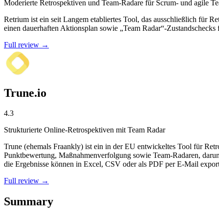
Moderierte Retrospektiven und Team-Radare für Scrum- und agile T
Retrium ist ein seit Langem etabliertes Tool, das ausschließlich für
einen dauerhaften Aktionsplan sowie „Team Radar“-Zustandschecks fü
Full review →
Trune.io
4.3
Strukturierte Online-Retrospektiven mit Team Radar
Trune (ehemals Fraankly) ist ein in der EU entwickeltes Tool für R
Punktbewertung, Maßnahmenverfolgung sowie Team-Radaren, darunter
die Ergebnisse können in Excel, CSV oder als PDF per E-Mail export
Full review →
Summary