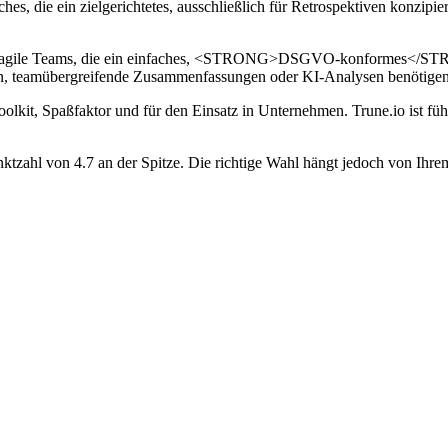
hes, die ein zielgerichtetes, ausschließlich für Retrospektiven konzipie
ssige agile Teams, die ein einfaches, <STRONG>DSGVO-konformes</ST
amübergreifende Zusammenfassungen oder KI-Analysen benötigen, die ü
oolkit, Spaßfaktor und für den Einsatz in Unternehmen. Trune.io ist fü
ktzahl von 4.7 an der Spitze. Die richtige Wahl hängt jedoch von Ihre