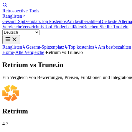
Retrospective Tools
Ranglisten
Gesamt-Spitzenplatz
Top kostenlos
Am bestbezahlten
Die beste Alterna
Vergleiche
Verzeichnis
Tool Finder
Leitfäden
Reichen Sie Ihr Tool ein
Ranglisten
↳
Gesamt-Spitzenplatz
↳
Top kostenlos
↳
Am bestbezahlten
Home
›
Alle Vergleiche
›
Retrium vs Trune.io
Retrium
vs
Trune.io
Ein Vergleich von Bewertungen, Preisen, Funktionen und Integrationsm
Retrium
4.7