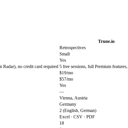
Trune.io
Retrospectives
Small
Yes
m Radar), no credit card required
5 free sessions, full Premium features,
$19/mo
$57/mo
Yes
—
Vienna, Austria
Germany
2 (English, German)
Excel · CSV · PDF
18