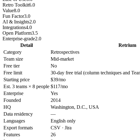
Retro Toolkit
6.0
Value
8.0
Fun Factor
3.0
AI & Insights
2.0
Integrations
4.0
Open Platform
3.5
Enterprise-grade
2.0
Detail
Retrium
Category
Retrospectives
Team size
Mid-market
Free tier
No
Free limit
30-day free trial (column techniques and Tea
Starting price
$39/mo
Est. 3 teams × 8 people
$117/mo
Enterprise
Yes
Founded
2014
HQ
Washington, D.C., USA
Data residency
—
Languages
English only
Export formats
CSV · Jira
Features
26