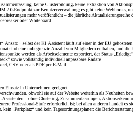
sammenfassung, keine Clusterbildung, keine Extraktion von Aktions
 SCIM 2.0-Endpunkt zur Benutzerverwaltung; es gibt keine Webhooks, 
lisierungen mehr veröffentlicht – die jährliche Aktualisierungsreihe 
Icebreaker oder Whiteboard
nsatz – selbst der KI-Assistent läuft auf einer in der EU gehosteten
Monat sind eine unbegrenzte Anzahl von Mitgliedern enthalten, und die 
nspunkte werden als Arbeitselemente exportiert, der Status „Erledigt“
ck“ sowie vollständig individuell anpassbare Radare
xcel, CSV oder als PDF per E-Mail
en Einsatz in Unternehmen geeignet
verschwunden, obwohl sie auf der Website weiterhin als Neuheiten b
t-Assistenten – ohne Clustering, Zusammenfassungen, Aktionserkenn
rere Professional-Stufe erforderlich ist; bei allen anderen handelt es s
, kein „Parkplatz“ und kein Tagesordnungsplaner; die Berichterstatt