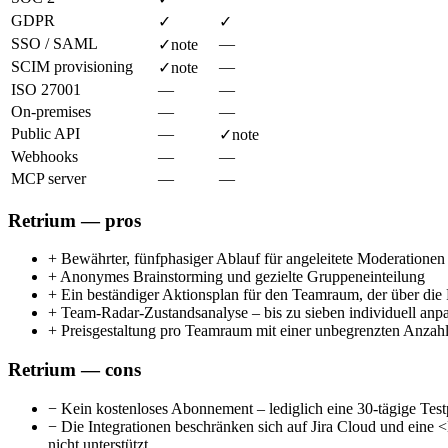
GDPR
✓
✓
SSO / SAML
—
✓
note
SCIM provisioning
—
✓
note
ISO 27001
—
—
On-premises
—
—
Public API
—
✓
note
Webhooks
—
—
MCP server
—
—
Retrium — pros
+
Bewährter, fünfphasiger Ablauf für angeleitete Moderationen
+
Anonymes Brainstorming und gezielte Gruppeneinteilung
+
Ein beständiger Aktionsplan für den Teamraum, der über die 
+
Team-Radar-Zustandsanalyse – bis zu sieben individuell anp
+
Preisgestaltung pro Teamraum mit einer unbegrenzten Anzahl
Retrium — cons
−
Kein kostenloses Abonnement – lediglich eine 30-tägige Test
−
Die Integrationen beschränken sich auf Jira Cloud und ein
nicht unterstützt.