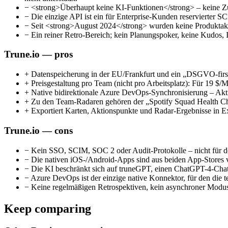
−
<strong>Überhaupt keine KI-Funktionen</strong> – keine Zu
−
Die einzige API ist ein für Enterprise-Kunden reservierter
−
Seit <strong>August 2024</strong> wurden keine Produktaktua
−
Ein reiner Retro-Bereich; kein Planungspoker, keine Kudos, 
Trune.io — pros
+
Datenspeicherung in der EU/Frankfurt und ein „DSGVO-first“-A
+
Preisgestaltung pro Team (nicht pro Arbeitsplatz): Für 19 $/
+
Native bidirektionale Azure DevOps-Synchronisierung – Aktio
+
Zu den Team-Radaren gehören der „Spotify Squad Health Che
+
Exportiert Karten, Aktionspunkte und Radar-Ergebnisse in E
Trune.io — cons
−
Kein SSO, SCIM, SOC 2 oder Audit-Protokolle – nicht für d
−
Die nativen iOS-/Android-Apps sind aus beiden App-Stores 
−
Die KI beschränkt sich auf truneGPT, einen ChatGPT-4-Cha
−
Azure DevOps ist der einzige native Konnektor, für den die teu
−
Keine regelmäßigen Retrospektiven, kein asynchroner Modus
Keep comparing