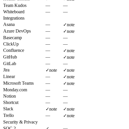
Team Kudos
—
—
Whiteboard
—
—
Integrations
Asana
—
✓
note
Azure DevOps
—
✓
note
Basecamp
—
—
ClickUp
—
—
Confluence
—
✓
note
GitHub
—
✓
note
GitLab
—
—
Jira
✓
note
✓
note
Linear
—
✓
note
Microsoft Teams
—
✓
note
Monday.com
—
—
Notion
—
—
Shortcut
—
—
Slack
✓
note
✓
note
Trello
—
✓
note
Security & Privacy
SOC 2
—
✓