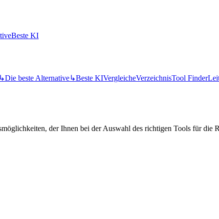
tive
Beste KI
↳
Die beste Alternative
↳
Beste KI
Vergleiche
Verzeichnis
Tool Finder
Lei
öglichkeiten, der Ihnen bei der Auswahl des richtigen Tools für die Re