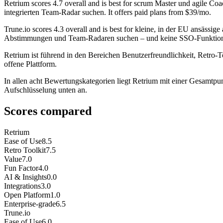
Retrium
scores
4.7
overall and is best for scrum Master und agile Coac
integrierten Team-Radar suchen. It offers paid plans from $39/mo.
Trune.io
scores
4.3
overall and is best for kleine, in der EU ansä
Abstimmungen und Team-Radaren suchen – und keine SSO-Funktion, te
Retrium ist führend in den Bereichen Benutzerfreundlichkeit, Retro-T
offene Plattform.
In allen acht Bewertungskategorien liegt Retrium mit einer Gesamtpun
Aufschlüsselung unten an.
Scores compared
Retrium
Ease of Use
8.5
Retro Toolkit
7.5
Value
7.0
Fun Factor
4.0
AI & Insights
0.0
Integrations
3.0
Open Platform
1.0
Enterprise-grade
6.5
Trune.io
Ease of Use
6.0