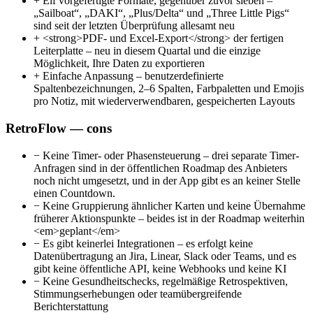
+
Elf vorgefertigte Formate, gegenüber zuvor sieben –
„Sailboat“, „DAKI“, „Plus/Delta“ und „Three Little Pigs“
sind seit der letzten Überprüfung allesamt neu
+
<strong>PDF- und Excel-Export</strong> der fertigen
Leiterplatte – neu in diesem Quartal und die einzige
Möglichkeit, Ihre Daten zu exportieren
+
Einfache Anpassung – benutzerdefinierte
Spaltenbezeichnungen, 2–6 Spalten, Farbpaletten und Emojis
pro Notiz, mit wiederverwendbaren, gespeicherten Layouts
RetroFlow — cons
−
Keine Timer- oder Phasensteuerung – drei separate Timer-
Anfragen sind in der öffentlichen Roadmap des Anbieters
noch nicht umgesetzt, und in der App gibt es an keiner Stelle
einen Countdown.
−
Keine Gruppierung ähnlicher Karten und keine Übernahme
früherer Aktionspunkte – beides ist in der Roadmap weiterhin
<em>geplant</em>
−
Es gibt keinerlei Integrationen – es erfolgt keine
Datenübertragung an Jira, Linear, Slack oder Teams, und es
gibt keine öffentliche API, keine Webhooks und keine KI
−
Keine Gesundheitschecks, regelmäßige Retrospektiven,
Stimmungserhebungen oder teamübergreifende
Berichterstattung