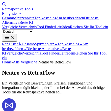
Retrospective Tools
Ranglisten
Gesamt-Spitzenplatz
Top kostenlos
Am bestbezahlten
Die beste
Alternative
Beste KI
Vergleiche
Verzeichnis
Tool Finder
Leitfäden
Reichen Sie Ihr Tool ein
Ranglisten
↳
Gesamt-Spitzenplatz
↳
Top kostenlos
↳
Am
bestbezahlten
↳
Die beste Alternative
↳
Beste
KI
Vergleiche
Verzeichnis
Tool Finder
Leitfäden
Reichen Sie Ihr Tool
ein
Home
›
Alle Vergleiche
›
Neatro vs RetroFlow
Neatro
vs
RetroFlow
Ein Vergleich von Bewertungen, Preisen, Funktionen und
Integrationsmöglichkeiten, der Ihnen bei der Auswahl des richtigen
Tools für die Retrospektive helfen soll.