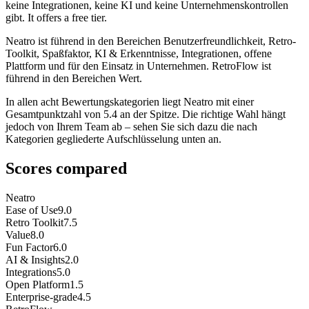
keine Integrationen, keine KI und keine Unternehmenskontrollen
gibt. It offers a free tier.
Neatro ist führend in den Bereichen Benutzerfreundlichkeit, Retro-
Toolkit, Spaßfaktor, KI & Erkenntnisse, Integrationen, offene
Plattform und für den Einsatz in Unternehmen. RetroFlow ist
führend in den Bereichen Wert.
In allen acht Bewertungskategorien liegt Neatro mit einer
Gesamtpunktzahl von 5.4 an der Spitze. Die richtige Wahl hängt
jedoch von Ihrem Team ab – sehen Sie sich dazu die nach
Kategorien gegliederte Aufschlüsselung unten an.
Scores compared
Neatro
Ease of Use
9.0
Retro Toolkit
7.5
Value
8.0
Fun Factor
6.0
AI & Insights
2.0
Integrations
5.0
Open Platform
1.5
Enterprise-grade
4.5