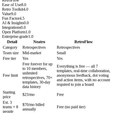
RetroFlow
Ease of Use
8.0
Retro Toolkit
4.0
Value
9.0
Fun Factor
4.5
AI & Insights
0.0
Integrations
0.0
Open Platform
1.0
Enterprise-grade
1.0
Detail
Neatro
RetroFlow
Category
Retrospectives
Retrospectives
Team size
Mid-market
Small
Free tier
Yes
Yes
Free forever for up
Everything is free — all 7
to 10 members,
templates, real-time collaboration,
unlimited
Free limit
anonymous feedback, dot voting
retrospectives, 70+
and action items, with no account
templates, 30-day
required to join a board
data history
Starting
$23/mo
Free
price
Est. 3
$70/mo billed
teams × 8
Free (no paid tier)
annually
people