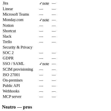
Jira
—
✓
note
Linear
—
—
Microsoft Teams
—
—
Monday.com
—
✓
note
Notion
—
—
Shortcut
—
—
Slack
—
—
Trello
—
—
Security & Privacy
SOC 2
—
—
GDPR
—
—
SSO / SAML
—
✓
note
SCIM provisioning
—
—
ISO 27001
—
—
On-premises
—
—
Public API
—
—
Webhooks
—
—
MCP server
—
—
Neatro — pros