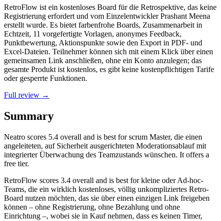
RetroFlow ist ein kostenloses Board für die Retrospektive, das keine
Registrierung erfordert und vom Einzelentwickler Prashant Meena
erstellt wurde. Es bietet farbenfrohe Boards, Zusammenarbeit in
Echtzeit, 11 vorgefertigte Vorlagen, anonymes Feedback,
Punktbewertung, Aktionspunkte sowie den Export in PDF- und
Excel-Dateien. Teilnehmer können sich mit einem Klick über einen
gemeinsamen Link anschließen, ohne ein Konto anzulegen; das
gesamte Produkt ist kostenlos, es gibt keine kostenpflichtigen Tarife
oder gesperrte Funktionen.
Full review →
Summary
Neatro
scores
5.4
overall and is best for scrum Master, die einen
angeleiteten, auf Sicherheit ausgerichteten Moderationsablauf mit
integrierter Überwachung des Teamzustands wünschen. It offers a
free tier.
RetroFlow
scores
3.4
overall and is best for kleine oder Ad-hoc-
Teams, die ein wirklich kostenloses, völlig unkompliziertes Retro-
Board nutzen möchten, das sie über einen einzigen Link freigeben
können – ohne Registrierung, ohne Bezahlung und ohne
Einrichtung –, wobei sie in Kauf nehmen, dass es keinen Timer,