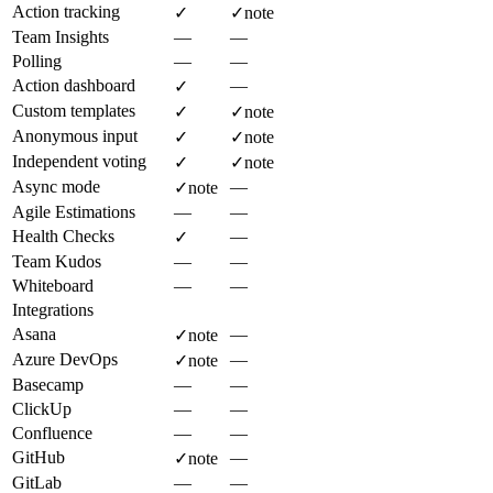
Action tracking
✓
✓
note
Team Insights
—
—
Polling
—
—
Action dashboard
—
✓
Custom templates
✓
✓
note
Anonymous input
✓
✓
note
Independent voting
✓
✓
note
Async mode
—
✓
note
Agile Estimations
—
—
Health Checks
—
✓
Team Kudos
—
—
Whiteboard
—
—
Integrations
Asana
—
✓
note
Azure DevOps
—
✓
note
Basecamp
—
—
ClickUp
—
—
Confluence
—
—
GitHub
—
✓
note
GitLab
—
—