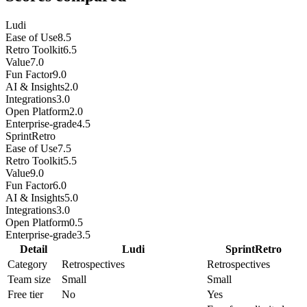
Ludi
Ease of Use
8.5
Retro Toolkit
6.5
Value
7.0
Fun Factor
9.0
AI & Insights
2.0
Integrations
3.0
Open Platform
2.0
Enterprise-grade
4.5
SprintRetro
Ease of Use
7.5
Retro Toolkit
5.5
Value
9.0
Fun Factor
6.0
AI & Insights
5.0
Integrations
3.0
Open Platform
0.5
Enterprise-grade
3.5
Detail
Ludi
SprintRetro
Category
Retrospectives
Retrospectives
Team size
Small
Small
Free tier
No
Yes