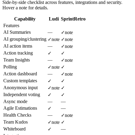
Side-by-side checklist across features, integrations and security.
Hover a note for details.
Capability
Ludi
SprintRetro
Features
AI Summaries
—
✓
note
AI grouping/clustering
✓
note
✓
note
AI action items
—
✓
note
Action tracking
✓
✓
Team Insights
—
✓
note
Polling
✓
note
✓
Action dashboard
—
✓
note
Custom templates
✓
✓
Anonymous input
✓
note
✓
Independent voting
✓
✓
Async mode
—
—
Agile Estimations
—
✓
Health Checks
—
✓
note
Team Kudos
✓
note
✓
Whiteboard
—
✓