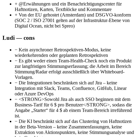
+
@Erwähnungen und ein Benachrichtigungscenter für
Haftnotizen, Karten, Textblöcke und Kommentare
+
Von der EU gehostet (Amsterdam) und DSGVO-konform
(SOC 2 / ISO 27001 gelten auf der Infrastruktur-Ebene von
Digital Ocean, nicht bei Spreo)
Ludi — cons
−
Kein asynchroner Retrospektiven-Modus, keine
wiederkehrenden oder geplanten Retrospektiven
−
Es gibt weder einen Team-Health-Check noch ein Produkt
zur langfristigen Stimmungserfassung; die Arbeit im Bereich
Stimmung/Radar erfolgt ausschließlich über Whiteboard-
Vorlagen.
−
Die Integrationen beschränken sich auf Jira – keine
Integration mit Slack, Teams, Confluence, GitHub, Linear
oder Azure DevOps
−
<STRONG>Sowohl Jira als auch SSO beginnen mit dem
Business-Tarif für 6 $ pro Benutzer</STRONG>, sodass die
Angabe „Starter“ für 4 $ ab einem Team-Bereich irreführend
ist.
−
Die KI beschränkt sich auf das Clustering von Haftnotizen
in der Beta-Version – keine Zusammenfassungen, keine
Extraktion von Aktionspunkten, keine Stimmungsanalyse und