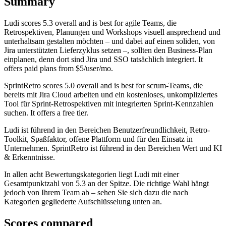
Summary
Ludi
scores
5.3
overall and is best for agile Teams, die
Retrospektiven, Planungen und Workshops visuell ansprechend und
unterhaltsam gestalten möchten – und dabei auf einen soliden, von
Jira unterstützten Lieferzyklus setzen –, sollten den Business-Plan
einplanen, denn dort sind Jira und SSO tatsächlich integriert. It
offers paid plans from $5/user/mo.
SprintRetro
scores
5.0
overall and is best for scrum-Teams, die
bereits mit Jira Cloud arbeiten und ein kostenloses, unkompliziertes
Tool für Sprint-Retrospektiven mit integrierten Sprint-Kennzahlen
suchen. It offers a free tier.
Ludi ist führend in den Bereichen Benutzerfreundlichkeit, Retro-
Toolkit, Spaßfaktor, offene Plattform und für den Einsatz in
Unternehmen. SprintRetro ist führend in den Bereichen Wert und KI
& Erkenntnisse.
In allen acht Bewertungskategorien liegt Ludi mit einer
Gesamtpunktzahl von 5.3 an der Spitze. Die richtige Wahl hängt
jedoch von Ihrem Team ab – sehen Sie sich dazu die nach
Kategorien gegliederte Aufschlüsselung unten an.
Scores compared