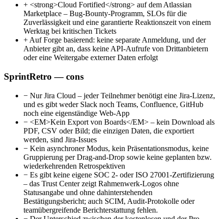
+
<strong>Cloud Fortified</strong> auf dem Atlassian
Marketplace – Bug-Bounty-Programm, SLOs für die
Zuverlässigkeit und eine garantierte Reaktionszeit von einem
Werktag bei kritischen Tickets
+
Auf Forge basierend: keine separate Anmeldung, und der
Anbieter gibt an, dass keine API-Aufrufe von Drittanbietern
oder eine Weitergabe externer Daten erfolgt
SprintRetro — cons
−
Nur Jira Cloud – jeder Teilnehmer benötigt eine Jira-Lizenz,
und es gibt weder Slack noch Teams, Confluence, GitHub
noch eine eigenständige Web-App
−
<EM>Kein Export von Boards</EM> – kein Download als
PDF, CSV oder Bild; die einzigen Daten, die exportiert
werden, sind Jira-Issues
−
Kein asynchroner Modus, kein Präsentationsmodus, keine
Gruppierung per Drag-and-Drop sowie keine geplanten bzw.
wiederkehrenden Retrospektiven
−
Es gibt keine eigene SOC 2- oder ISO 27001-Zertifizierung
– das Trust Center zeigt Rahmenwerk-Logos ohne
Statusangabe und ohne dahinterstehenden
Bestätigungsbericht; auch SCIM, Audit-Protokolle oder
teamübergreifende Berichterstattung fehlen.
−
Der Unterschied zwischen der kostenlosen und der Pro-