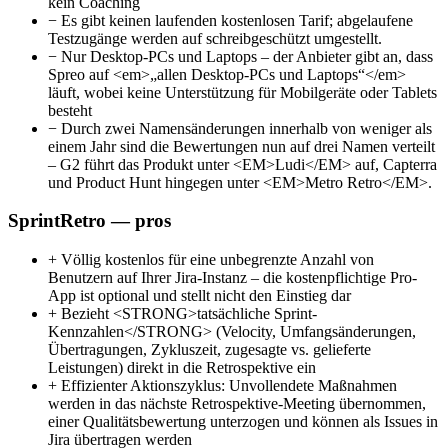
kein Coaching
−
Es gibt keinen laufenden kostenlosen Tarif; abgelaufene
Testzugänge werden auf schreibgeschützt umgestellt.
−
Nur Desktop-PCs und Laptops – der Anbieter gibt an, dass
Spreo auf <em>„allen Desktop-PCs und Laptops“</em>
läuft, wobei keine Unterstützung für Mobilgeräte oder Tablets
besteht
−
Durch zwei Namensänderungen innerhalb von weniger als
einem Jahr sind die Bewertungen nun auf drei Namen verteilt
– G2 führt das Produkt unter <EM>Ludi</EM> auf, Capterra
und Product Hunt hingegen unter <EM>Metro Retro</EM>.
SprintRetro — pros
+
Völlig kostenlos für eine unbegrenzte Anzahl von
Benutzern auf Ihrer Jira-Instanz – die kostenpflichtige Pro-
App ist optional und stellt nicht den Einstieg dar
+
Bezieht <STRONG>tatsächliche Sprint-
Kennzahlen</STRONG> (Velocity, Umfangsänderungen,
Übertragungen, Zykluszeit, zugesagte vs. gelieferte
Leistungen) direkt in die Retrospektive ein
+
Effizienter Aktionszyklus: Unvollendete Maßnahmen
werden in das nächste Retrospektive-Meeting übernommen,
einer Qualitätsbewertung unterzogen und können als Issues in
Jira übertragen werden