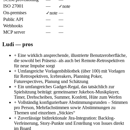
ISO 27001
—
✓
note
On-premises
—
✓
note
Public API
—
—
Webhooks
—
—
MCP server
—
—
Ludi — pros
+
Eine wirklich ansprechende, illustrierte Benutzeroberfläche,
die sowohl bei Präsenz- als auch bei Remote-Retrospektiven
für neue Impulse sorgt
+
Umfangreiche Vorlagenbibliothek (über 100) mit Vorlagen
für Retrospektiven, Icebreakers, Planning Poker,
Futurespectives, Planung und Schätzung
+
Ein umfangreiches Gadget-Regal, das tatsächlich zur
Spielsitzung beiträgt: gemeinsamer Jukebox-Musikplayer,
Timer, Drehscheiben, Summer, Konfetti, Hüte zum Werfen
+
Vollständig konfigurierbare Abstimmungsrunden – Stimmen
pro Person, Mehrfachstimmen sowie Abstimmungen zu
Themen und einzelnen „Stickies“
+
Zuverlässige bidirektionale Jira-Integration: Backlog-
Verfeinerung, Story-Punkte und Erstellung von Issues direkt
im Board