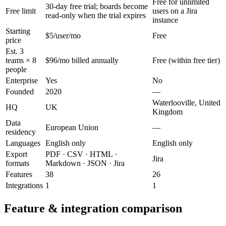
Free for unlimited
30-day free trial; boards become
Free limit
users on a Jira
read-only when the trial expires
instance
Starting
$5/user/mo
Free
price
Est. 3
teams × 8
$96/mo billed annually
Free (within free tier)
people
Enterprise
Yes
No
Founded
2020
—
Waterlooville, United
HQ
UK
Kingdom
Data
European Union
—
residency
Languages
English only
English only
Export
PDF · CSV · HTML ·
Jira
formats
Markdown · JSON · Jira
Features
38
26
Integrations
1
1
Feature & integration comparison