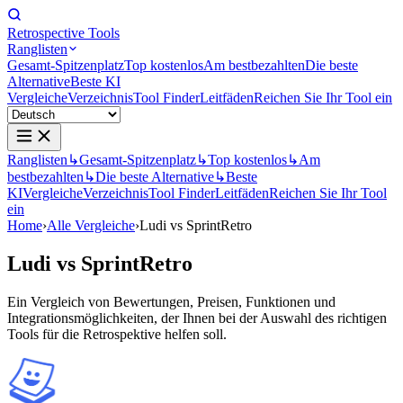
Retrospective Tools
Ranglisten
Gesamt-Spitzenplatz
Top kostenlos
Am bestbezahlten
Die beste
Alternative
Beste KI
Vergleiche
Verzeichnis
Tool Finder
Leitfäden
Reichen Sie Ihr Tool ein
Ranglisten
↳
Gesamt-Spitzenplatz
↳
Top kostenlos
↳
Am
bestbezahlten
↳
Die beste Alternative
↳
Beste
KI
Vergleiche
Verzeichnis
Tool Finder
Leitfäden
Reichen Sie Ihr Tool
ein
Home
›
Alle Vergleiche
›
Ludi vs SprintRetro
Ludi
vs
SprintRetro
Ein Vergleich von Bewertungen, Preisen, Funktionen und
Integrationsmöglichkeiten, der Ihnen bei der Auswahl des richtigen
Tools für die Retrospektive helfen soll.