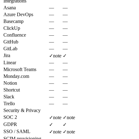
Integrations
Asana
—
—
Azure DevOps
—
—
Basecamp
—
—
ClickUp
—
—
Confluence
—
—
GitHub
—
—
GitLab
—
—
Jira
✓
note
✓
Linear
—
—
Microsoft Teams
—
—
Monday.com
—
—
Notion
—
—
Shortcut
—
—
Slack
—
—
Trello
—
—
Security & Privacy
SOC 2
✓
note
✓
note
GDPR
✓
✓
SSO / SAML
✓
note
✓
note
SCIM provisioning
—
—