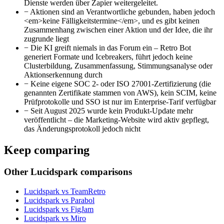
Dienste werden über Zapier weitergeleitet.
−
Aktionen sind an Verantwortliche gebunden, haben jedoch
<em>keine Fälligkeitstermine</em>, und es gibt keinen
Zusammenhang zwischen einer Aktion und der Idee, die ihr
zugrunde liegt
−
Die KI greift niemals in das Forum ein – Retro Bot
generiert Formate und Icebreakers, führt jedoch keine
Clusterbildung, Zusammenfassung, Stimmungsanalyse oder
Aktionserkennung durch
−
Keine eigene SOC 2- oder ISO 27001-Zertifizierung (die
genannten Zertifikate stammen von AWS), kein SCIM, keine
Prüfprotokolle und SSO ist nur im Enterprise-Tarif verfügbar
−
Seit August 2025 wurde kein Produkt-Update mehr
veröffentlicht – die Marketing-Website wird aktiv gepflegt,
das Änderungsprotokoll jedoch nicht
Keep comparing
Other Lucidspark comparisons
Lucidspark vs TeamRetro
Lucidspark vs Parabol
Lucidspark vs FigJam
Lucidspark vs Miro