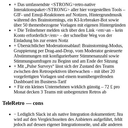
+
Das umfassendste <STRONG>retro-native
Interaktionspaket</STRONG> aller hier vorgestellten Tools –
GIF- und Emoji-Reaktionen auf Notizen, Hintergrundmusik
während des Brainstormings, ein KI-Icebreaker-Bot sowie
über 50 themenbezogene Vorlagen mit eigenen Hintergründen
+
Die Teilnehmer melden sich über den Link <em>an – kein
Konto erforderlich</em> – der schnellste Weg von der
Einladung bis zur ersten Notiz
+
Übersichtlicher Moderationsablauf: Brainstorming-Modus,
Gruppierung per Drag-and-Drop, vom Moderator gesteuerte
Abstimmungen mit konfigurierbarer Stimmenanzahl sowie
Stimmungsumfragen zu Beginn und am Ende der Sitzung
+
Mit „Pulse Surveys“ lässt sich der Zustand des Teams
zwischen den Retrospektiven überwachen – mit über 20
vorgefertigten Vorlagen und einem teamübergreifenden
Dashboard im Business-Tarif
+
Für ein kleines Unternehmen wirklich günstig – 72 £ pro
Monat decken 3 Teams mit unbegrenzten Retros ab
TeleRetro — cons
−
Lediglich Slack ist als native Integration dokumentiert; Jira
wird auf den Vergleichsseiten des Anbieters aufgeführt, fehlt
jedoch auf dessen eigener Integrationsseite, und alle anderen