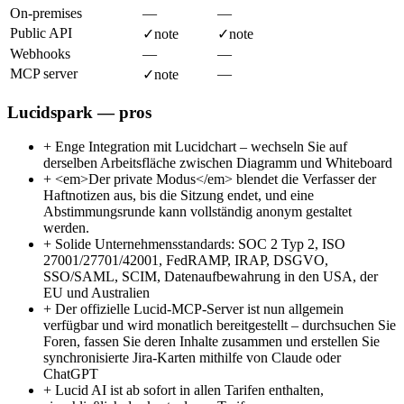
On-premises
—
—
Public API
✓
note
✓
note
Webhooks
—
—
MCP server
—
✓
note
Lucidspark — pros
+
Enge Integration mit Lucidchart – wechseln Sie auf
derselben Arbeitsfläche zwischen Diagramm und Whiteboard
+
<em>Der private Modus</em> blendet die Verfasser der
Haftnotizen aus, bis die Sitzung endet, und eine
Abstimmungsrunde kann vollständig anonym gestaltet
werden.
+
Solide Unternehmensstandards: SOC 2 Typ 2, ISO
27001/27701/42001, FedRAMP, IRAP, DSGVO,
SSO/SAML, SCIM, Datenaufbewahrung in den USA, der
EU und Australien
+
Der offizielle Lucid-MCP-Server ist nun allgemein
verfügbar und wird monatlich bereitgestellt – durchsuchen Sie
Foren, fassen Sie deren Inhalte zusammen und erstellen Sie
synchronisierte Jira-Karten mithilfe von Claude oder
ChatGPT
+
Lucid AI ist ab sofort in allen Tarifen enthalten,