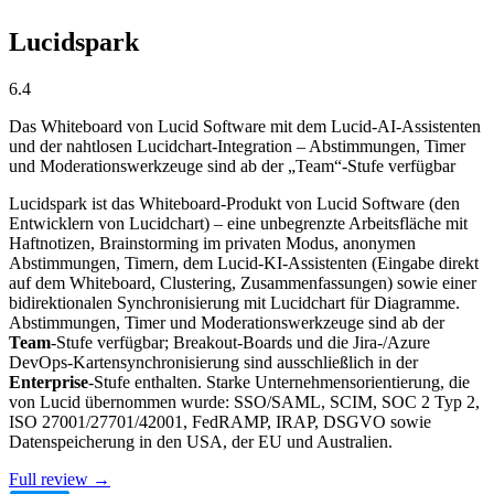
Lucidspark
6.4
Das Whiteboard von Lucid Software mit dem Lucid-AI-Assistenten
und der nahtlosen Lucidchart-Integration – Abstimmungen, Timer
und Moderationswerkzeuge sind ab der „Team“-Stufe verfügbar
Lucidspark ist das Whiteboard-Produkt von Lucid Software (den
Entwicklern von Lucidchart) – eine unbegrenzte Arbeitsfläche mit
Haftnotizen, Brainstorming im privaten Modus, anonymen
Abstimmungen, Timern, dem Lucid-KI-Assistenten (Eingabe direkt
auf dem Whiteboard, Clustering, Zusammenfassungen) sowie einer
bidirektionalen Synchronisierung mit Lucidchart für Diagramme.
Abstimmungen, Timer und Moderationswerkzeuge sind ab der
Team
-Stufe verfügbar; Breakout-Boards und die Jira-/Azure
DevOps-Kartensynchronisierung sind ausschließlich in der
Enterprise
-Stufe enthalten. Starke Unternehmensorientierung, die
von Lucid übernommen wurde: SSO/SAML, SCIM, SOC 2 Typ 2,
ISO 27001/27701/42001, FedRAMP, IRAP, DSGVO sowie
Datenspeicherung in den USA, der EU und Australien.
Full review →