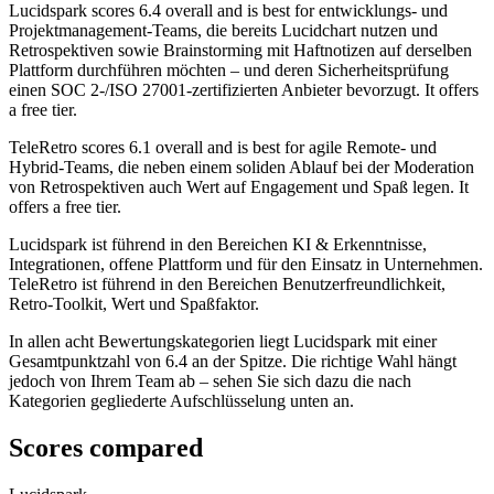
Lucidspark
scores
6.4
overall and is best for entwicklungs- und
Projektmanagement-Teams, die bereits Lucidchart nutzen und
Retrospektiven sowie Brainstorming mit Haftnotizen auf derselben
Plattform durchführen möchten – und deren Sicherheitsprüfung
einen SOC 2-/ISO 27001-zertifizierten Anbieter bevorzugt. It offers
a free tier.
TeleRetro
scores
6.1
overall and is best for agile Remote- und
Hybrid-Teams, die neben einem soliden Ablauf bei der Moderation
von Retrospektiven auch Wert auf Engagement und Spaß legen. It
offers a free tier.
Lucidspark ist führend in den Bereichen KI & Erkenntnisse,
Integrationen, offene Plattform und für den Einsatz in Unternehmen.
TeleRetro ist führend in den Bereichen Benutzerfreundlichkeit,
Retro-Toolkit, Wert und Spaßfaktor.
In allen acht Bewertungskategorien liegt Lucidspark mit einer
Gesamtpunktzahl von 6.4 an der Spitze. Die richtige Wahl hängt
jedoch von Ihrem Team ab – sehen Sie sich dazu die nach
Kategorien gegliederte Aufschlüsselung unten an.
Scores compared