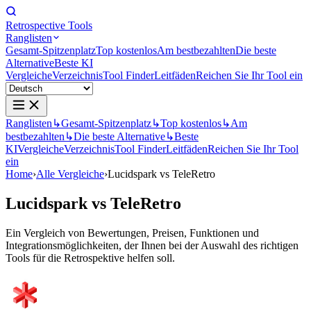
Retrospective Tools
Ranglisten
Gesamt-Spitzenplatz
Top kostenlos
Am bestbezahlten
Die beste
Alternative
Beste KI
Vergleiche
Verzeichnis
Tool Finder
Leitfäden
Reichen Sie Ihr Tool ein
Ranglisten
↳
Gesamt-Spitzenplatz
↳
Top kostenlos
↳
Am
bestbezahlten
↳
Die beste Alternative
↳
Beste
KI
Vergleiche
Verzeichnis
Tool Finder
Leitfäden
Reichen Sie Ihr Tool
ein
Home
›
Alle Vergleiche
›
Lucidspark vs TeleRetro
Lucidspark
vs
TeleRetro
Ein Vergleich von Bewertungen, Preisen, Funktionen und
Integrationsmöglichkeiten, der Ihnen bei der Auswahl des richtigen
Tools für die Retrospektive helfen soll.