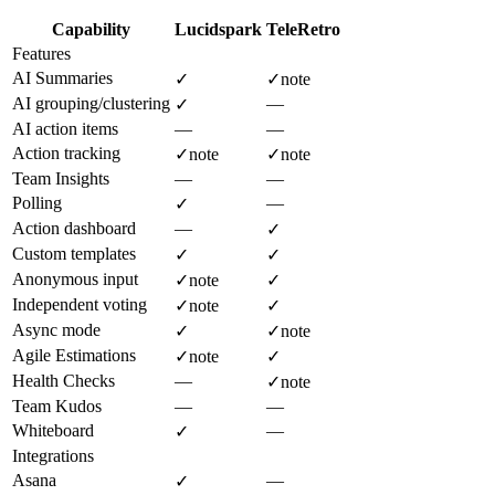
Capability
Lucidspark
TeleRetro
Features
AI Summaries
✓
✓
note
AI grouping/clustering
—
✓
AI action items
—
—
Action tracking
✓
note
✓
note
Team Insights
—
—
Polling
—
✓
Action dashboard
—
✓
Custom templates
✓
✓
Anonymous input
✓
note
✓
Independent voting
✓
note
✓
Async mode
✓
✓
note
Agile Estimations
✓
note
✓
Health Checks
—
✓
note
Team Kudos
—
—
Whiteboard
—
✓
Integrations
Asana
—
✓