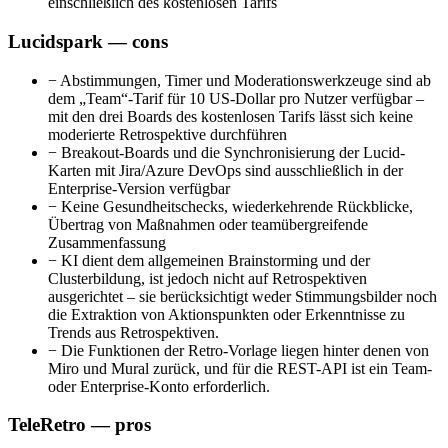
einschließlich des kostenlosen Tarifs
Lucidspark — cons
−
Abstimmungen, Timer und Moderationswerkzeuge sind ab
dem „Team“-Tarif für 10 US-Dollar pro Nutzer verfügbar –
mit den drei Boards des kostenlosen Tarifs lässt sich keine
moderierte Retrospektive durchführen
−
Breakout-Boards und die Synchronisierung der Lucid-
Karten mit Jira/Azure DevOps sind ausschließlich in der
Enterprise-Version verfügbar
−
Keine Gesundheitschecks, wiederkehrende Rückblicke,
Übertrag von Maßnahmen oder teamübergreifende
Zusammenfassung
−
KI dient dem allgemeinen Brainstorming und der
Clusterbildung, ist jedoch nicht auf Retrospektiven
ausgerichtet – sie berücksichtigt weder Stimmungsbilder noch
die Extraktion von Aktionspunkten oder Erkenntnisse zu
Trends aus Retrospektiven.
−
Die Funktionen der Retro-Vorlage liegen hinter denen von
Miro und Mural zurück, und für die REST-API ist ein Team-
oder Enterprise-Konto erforderlich.
TeleRetro — pros