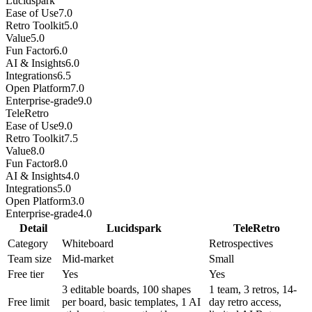
Lucidspark
Ease of Use
7.0
Retro Toolkit
5.0
Value
5.0
Fun Factor
6.0
AI & Insights
6.0
Integrations
6.5
Open Platform
7.0
Enterprise-grade
9.0
TeleRetro
Ease of Use
9.0
Retro Toolkit
7.5
Value
8.0
Fun Factor
8.0
AI & Insights
4.0
Integrations
5.0
Open Platform
3.0
Enterprise-grade
4.0
Detail
Lucidspark
TeleRetro
Category
Whiteboard
Retrospectives
Team size
Mid-market
Small
Free tier
Yes
Yes
3 editable boards, 100 shapes
1 team, 3 retros, 14-
Free limit
per board, basic templates, 1 AI
day retro access,