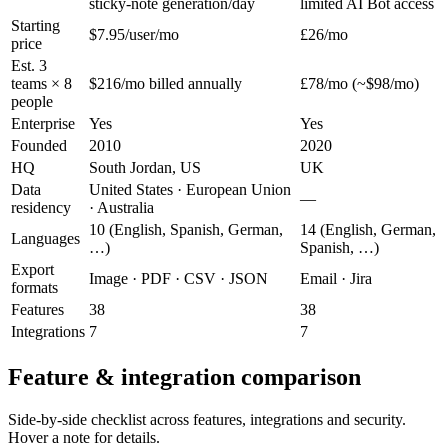
sticky-note generation/day
limited AI Bot access
Starting
$7.95/user/mo
£26/mo
price
Est. 3
teams × 8
$216/mo billed annually
£78/mo (~$98/mo)
people
Enterprise
Yes
Yes
Founded
2010
2020
HQ
South Jordan, US
UK
Data
United States · European Union
—
residency
· Australia
10 (English, Spanish, German,
14 (English, German,
Languages
…)
Spanish, …)
Export
Image · PDF · CSV · JSON
Email · Jira
formats
Features
38
38
Integrations
7
7
Feature & integration comparison
Side-by-side checklist across features, integrations and security.
Hover a note for details.