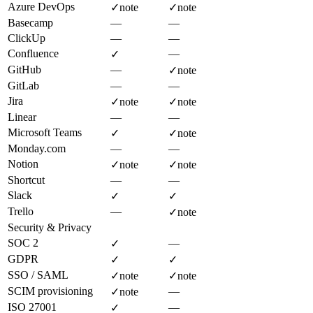
Azure DevOps
✓
note
✓
note
Basecamp
—
—
ClickUp
—
—
Confluence
—
✓
GitHub
—
✓
note
GitLab
—
—
Jira
✓
note
✓
note
Linear
—
—
Microsoft Teams
✓
✓
note
Monday.com
—
—
Notion
✓
note
✓
note
Shortcut
—
—
Slack
✓
✓
Trello
—
✓
note
Security & Privacy
SOC 2
—
✓
GDPR
✓
✓
SSO / SAML
✓
note
✓
note
SCIM provisioning
—
✓
note
ISO 27001
—
✓