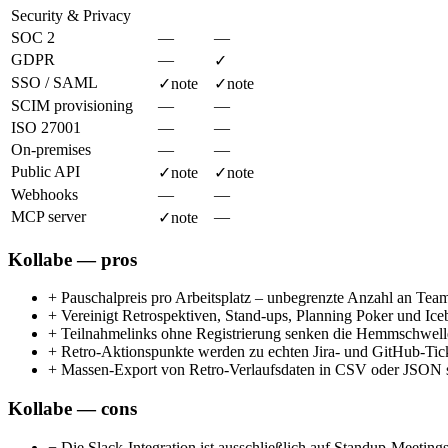
Security & Privacy
SOC 2
—
—
GDPR
—
✓
SSO / SAML
✓
note
✓
note
SCIM provisioning
—
—
ISO 27001
—
—
On-premises
—
—
Public API
✓
note
✓
note
Webhooks
—
—
MCP server
—
✓
note
Kollabe — pros
+
Pauschalpreis pro Arbeitsplatz – unbegrenzte Anzahl an Tea
+
Vereinigt Retrospektiven, Stand-ups, Planning Poker und Ice
+
Teilnahmelinks ohne Registrierung senken die Hemmschwelle f
+
Retro-Aktionspunkte werden zu echten Jira- und GitHub-Ticke
+
Massen-Export von Retro-Verlaufsdaten in CSV oder JSON so
Kollabe — cons
−
Die Slack-Integration ist ausschließlich auf Standup-Meetin