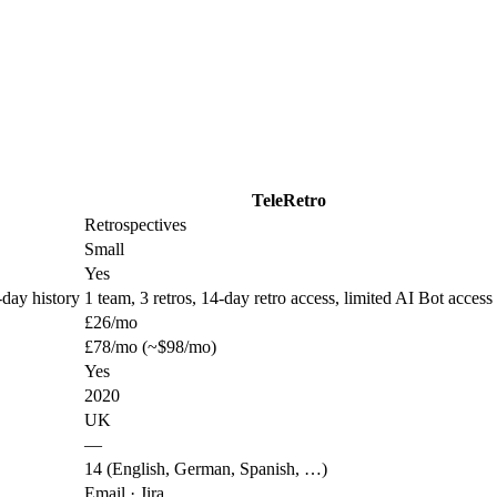
TeleRetro
Retrospectives
Small
Yes
day history
1 team, 3 retros, 14-day retro access, limited AI Bot access
£26/mo
£78/mo (~$98/mo)
Yes
2020
UK
—
14 (English, German, Spanish, …)
Email · Jira