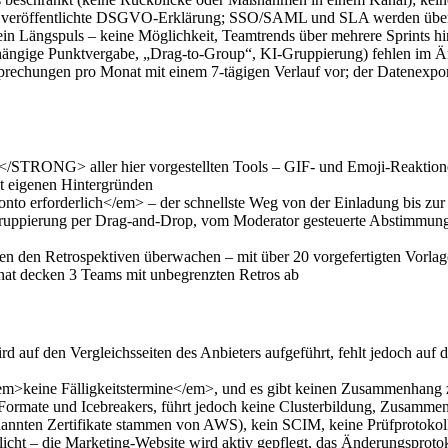
veröffentlichte DSGVO-Erklärung; SSO/SAML und SLA werden über 
n Längspuls – keine Möglichkeit, Teamtrends über mehrere Sprints h
ngige Punktvergabe, „Drag-to-Group“, KI-Gruppierung) fehlen im Änd
prechungen pro Monat mit einem 7-tägigen Verlauf vor; der Datenexpo
STRONG> aller hier vorgestellten Tools – GIF- und Emoji-Reaktione
t eigenen Hintergründen
to erforderlich</em> – der schnellste Weg von der Einladung bis zur 
Gruppierung per Drag-and-Drop, vom Moderator gesteuerte Abstimmun
hen den Retrospektiven überwachen – mit über 20 vorgefertigten Vorl
nat decken 3 Teams mit unbegrenzten Retros ab
wird auf den Vergleichsseiten des Anbieters aufgeführt, fehlt jedoch auf
m>keine Fälligkeitstermine</em>, und es gibt keinen Zusammenhang zwi
rt Formate und Icebreakers, führt jedoch keine Clusterbildung, Zusam
annten Zertifikate stammen von AWS), kein SCIM, keine Prüfprotokolle
cht – die Marketing-Website wird aktiv gepflegt, das Änderungsprotok