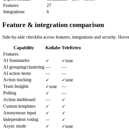
Features
27
Integrations
6
Feature & integration comparison
Side-by-side checklist across features, integrations and security. Hover 
Capability
Kollabe
TeleRetro
Features
AI Summaries
✓
✓
note
AI grouping/clustering
—
—
AI action items
—
—
Action tracking
✓
✓
note
Team Insights
—
✓
note
Polling
—
✓
Action dashboard
—
✓
Custom templates
✓
✓
Anonymous input
✓
✓
Independent voting
—
✓
Async mode
✓
✓
note