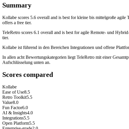
Summary
Kollabe
scores
5.6
overall and is best for kleine bis mittelgroße agi
offers a free tier.
TeleRetro
scores
6.1
overall and is best for agile Remote- und Hybri
tier.
Kollabe ist führend in den Bereichen Integrationen und offene Plattf
In allen acht Bewertungskategorien liegt TeleRetro mit einer Gesamtp
Aufschlüsselung unten an.
Scores compared
Kollabe
Ease of Use
8.5
Retro Toolkit
5.5
Value
8.0
Fun Factor
6.0
AI & Insights
4.0
Integrations
5.5
Open Platform
5.5
Enterprise-grade
2.0