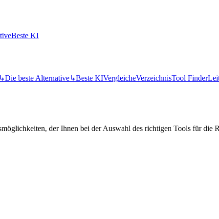
tive
Beste KI
↳
Die beste Alternative
↳
Beste KI
Vergleiche
Verzeichnis
Tool Finder
Lei
öglichkeiten, der Ihnen bei der Auswahl des richtigen Tools für die Re