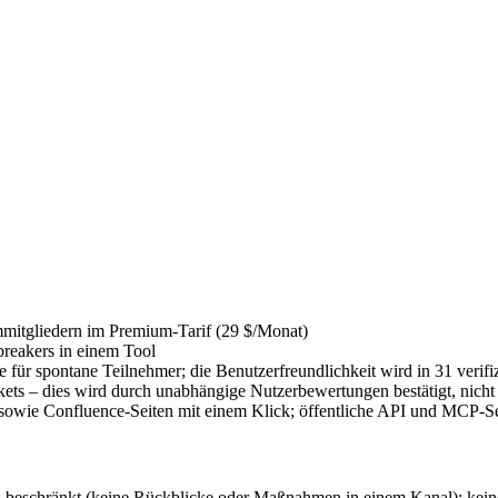
mmitgliedern im Premium-Tarif (29 $/Monat)
breakers in einem Tool
ür spontane Teilnehmer; die Benutzerfreundlichkeit wird in 31 verifiz
ts – dies wird durch unabhängige Nutzerbewertungen bestätigt, nicht
wie Confluence-Seiten mit einem Klick; öffentliche API und MCP-Se
gs beschränkt (keine Rückblicke oder Maßnahmen in einem Kanal); kein