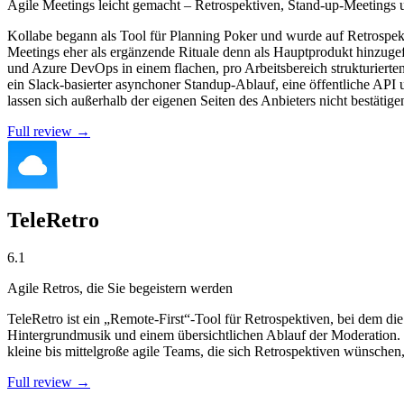
Agile Meetings leicht gemacht – Retrospektiven, Stand-up-Meetings 
Kollabe begann als Tool für Planning Poker und wurde auf Retrospek
Meetings eher als ergänzende Rituale denn als Hauptprodukt hinzu
und Azure DevOps in einem flachen, pro Arbeitsbereich strukturier
ein Slack-basierter asynchoner Standup-Ablauf, eine öffentliche AP
lassen sich außerhalb der eigenen Seiten des Anbieters nicht bestätige
Full review →
TeleRetro
6.1
Agile Retros, die Sie begeistern werden
TeleRetro ist ein „Remote-First“-Tool für Retrospektiven, bei dem d
Hintergrundmusik und einem übersichtlichen Ablauf der Moderation. 
kleine bis mittelgroße agile Teams, die sich Retrospektiven wünschen
Full review →