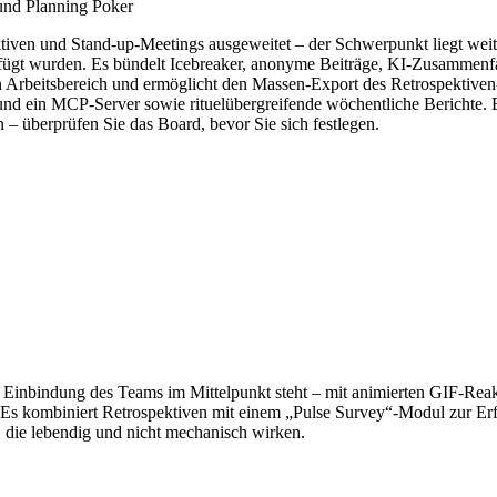
und Planning Poker
tiven und Stand-up-Meetings ausgeweitet – der Schwerpunkt liegt weit
gefügt wurden. Es bündelt Icebreaker, anonyme Beiträge, KI-Zusammen
ten Arbeitsbereich und ermöglicht den Massen-Export des Retrospektiv
I und ein MCP-Server sowie rituelübergreifende wöchentliche Berichte
n – überprüfen Sie das Board, bevor Sie sich festlegen.
ie Einbindung des Teams im Mittelpunkt steht – mit animierten GIF-Rea
Es kombiniert Retrospektiven mit einem „Pulse Survey“-Modul zur Erf
, die lebendig und nicht mechanisch wirken.