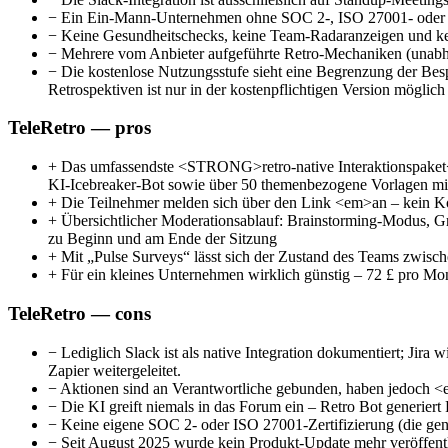
−
Ein Ein-Mann-Unternehmen ohne SOC 2-, ISO 27001- oder 
−
Keine Gesundheitschecks, keine Team-Radaranzeigen und kei
−
Mehrere vom Anbieter aufgeführte Retro-Mechaniken (unabhä
−
Die kostenlose Nutzungsstufe sieht eine Begrenzung der Bes
Retrospektiven ist nur in der kostenpflichtigen Version möglich
TeleRetro — pros
+
Das umfassendste <STRONG>retro-native Interaktionspaket</
KI-Icebreaker-Bot sowie über 50 themenbezogene Vorlagen mi
+
Die Teilnehmer melden sich über den Link <em>an – kein Kon
+
Übersichtlicher Moderationsablauf: Brainstorming-Modus, 
zu Beginn und am Ende der Sitzung
+
Mit „Pulse Surveys“ lässt sich der Zustand des Teams zwisc
+
Für ein kleines Unternehmen wirklich günstig – 72 £ pro Mo
TeleRetro — cons
−
Lediglich Slack ist als native Integration dokumentiert; Jira 
Zapier weitergeleitet.
−
Aktionen sind an Verantwortliche gebunden, haben jedoch <e
−
Die KI greift niemals in das Forum ein – Retro Bot generie
−
Keine eigene SOC 2- oder ISO 27001-Zertifizierung (die gen
−
Seit August 2025 wurde kein Produkt-Update mehr veröffentli