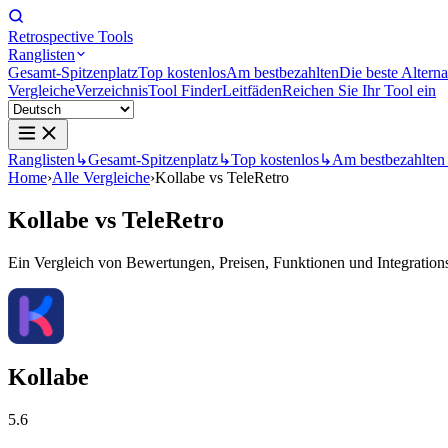
Retrospective Tools
Ranglisten
Gesamt-Spitzenplatz
Top kostenlos
Am bestbezahlten
Die beste Alterna
Vergleiche
Verzeichnis
Tool Finder
Leitfäden
Reichen Sie Ihr Tool ein
Ranglisten
↳
Gesamt-Spitzenplatz
↳
Top kostenlos
↳
Am bestbezahlten
Home
›
Alle Vergleiche
›
Kollabe vs TeleRetro
Kollabe
vs
TeleRetro
Ein Vergleich von Bewertungen, Preisen, Funktionen und Integrationsm
Kollabe
5.6