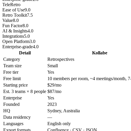
TeleRetro
Ease of Use
9.0
Retro Toolkit
7.5
Value
8.0
Fun Factor
8.0
AI & Insights
4.0
Integrations
5.0
Open Platform
3.0
Enterprise-grade
4.0
Detail
Kollabe
Category
Retrospectives
Team size
Small
Free tier
Yes
Free limit
10 members per room, ~4 meetings/month, 7-
Starting price
$29/mo
Est. 3 teams × 8 people
$87/mo
Enterprise
Yes
Founded
2023
HQ
Sydney, Australia
Data residency
—
Languages
English only
Export formats
Confluence · CSV · JSON