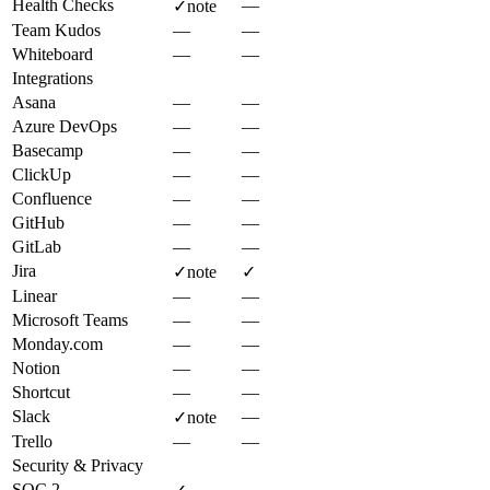
Health Checks
—
✓
note
Team Kudos
—
—
Whiteboard
—
—
Integrations
Asana
—
—
Azure DevOps
—
—
Basecamp
—
—
ClickUp
—
—
Confluence
—
—
GitHub
—
—
GitLab
—
—
Jira
✓
note
✓
Linear
—
—
Microsoft Teams
—
—
Monday.com
—
—
Notion
—
—
Shortcut
—
—
Slack
—
✓
note
Trello
—
—
Security & Privacy
SOC 2
—