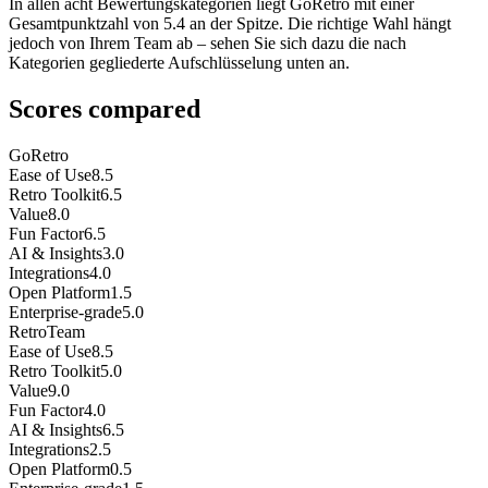
In allen acht Bewertungskategorien liegt GoRetro mit einer
Gesamtpunktzahl von 5.4 an der Spitze. Die richtige Wahl hängt
jedoch von Ihrem Team ab – sehen Sie sich dazu die nach
Kategorien gegliederte Aufschlüsselung unten an.
Scores compared
GoRetro
Ease of Use
8.5
Retro Toolkit
6.5
Value
8.0
Fun Factor
6.5
AI & Insights
3.0
Integrations
4.0
Open Platform
1.5
Enterprise-grade
5.0
RetroTeam
Ease of Use
8.5
Retro Toolkit
5.0
Value
9.0
Fun Factor
4.0
AI & Insights
6.5
Integrations
2.5
Open Platform
0.5