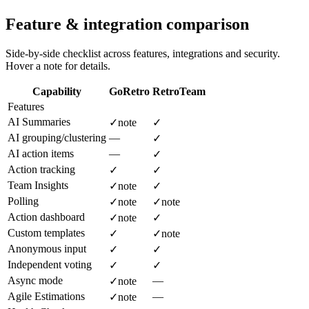
Feature & integration comparison
Side-by-side checklist across features, integrations and security.
Hover a note for details.
Capability
GoRetro
RetroTeam
Features
AI Summaries
✓
note
✓
AI grouping/clustering
—
✓
AI action items
—
✓
Action tracking
✓
✓
Team Insights
✓
note
✓
Polling
✓
note
✓
note
Action dashboard
✓
note
✓
Custom templates
✓
✓
note
Anonymous input
✓
✓
Independent voting
✓
✓
Async mode
—
✓
note
Agile Estimations
—
✓
note