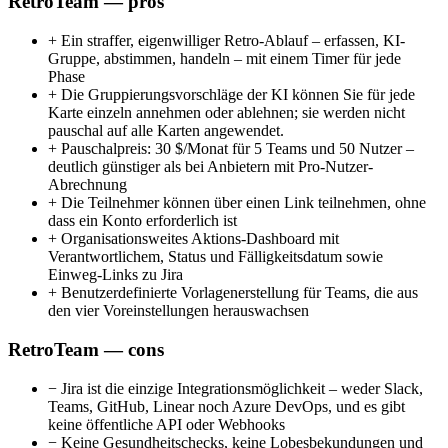
RetroTeam — pros
+
Ein straffer, eigenwilliger Retro-Ablauf – erfassen, KI-
Gruppe, abstimmen, handeln – mit einem Timer für jede
Phase
+
Die Gruppierungsvorschläge der KI können Sie für jede
Karte einzeln annehmen oder ablehnen; sie werden nicht
pauschal auf alle Karten angewendet.
+
Pauschalpreis: 30 $/Monat für 5 Teams und 50 Nutzer –
deutlich günstiger als bei Anbietern mit Pro-Nutzer-
Abrechnung
+
Die Teilnehmer können über einen Link teilnehmen, ohne
dass ein Konto erforderlich ist
+
Organisationsweites Aktions-Dashboard mit
Verantwortlichem, Status und Fälligkeitsdatum sowie
Einweg-Links zu Jira
+
Benutzerdefinierte Vorlagenerstellung für Teams, die aus
den vier Voreinstellungen herauswachsen
RetroTeam — cons
−
Jira ist die einzige Integrationsmöglichkeit – weder Slack,
Teams, GitHub, Linear noch Azure DevOps, und es gibt
keine öffentliche API oder Webhooks
−
Keine Gesundheitschecks, keine Lobesbekundungen und