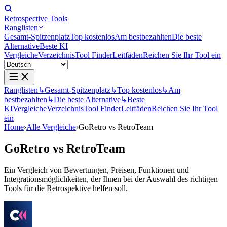
Retrospective Tools
Ranglisten
Gesamt-Spitzenplatz
Top kostenlos
Am bestbezahlten
Die beste
Alternative
Beste KI
Vergleiche
Verzeichnis
Tool Finder
Leitfäden
Reichen Sie Ihr Tool ein
Ranglisten
↳
Gesamt-Spitzenplatz
↳
Top kostenlos
↳
Am
bestbezahlten
↳
Die beste Alternative
↳
Beste
KI
Vergleiche
Verzeichnis
Tool Finder
Leitfäden
Reichen Sie Ihr Tool
ein
Home
›
Alle Vergleiche
›
GoRetro vs RetroTeam
GoRetro
vs
RetroTeam
Ein Vergleich von Bewertungen, Preisen, Funktionen und
Integrationsmöglichkeiten, der Ihnen bei der Auswahl des richtigen
Tools für die Retrospektive helfen soll.