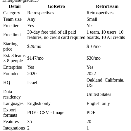
Enterprise-grade
1.5
Detail
GoRetro
RetroTeam
Category
Retrospectives
Retrospectives
Team size
Any
Small
Free tier
Yes
Yes
30-day free trial of all paid
1 team, 10 users, 10
Free limit
features, no credit card required
boards, 10 AI credits
Starting
$29/mo
$10/mo
price
Est. 3 teams
$147/mo
$30/mo
× 8 people
Enterprise
Yes
Yes
Founded
2020
2022
Oakland, California,
HQ
Israel
US
Data
—
United States
residency
Languages
English only
English only
Export
PDF · CSV · Image
PDF
formats
Features
35
20
Integrations
2
1