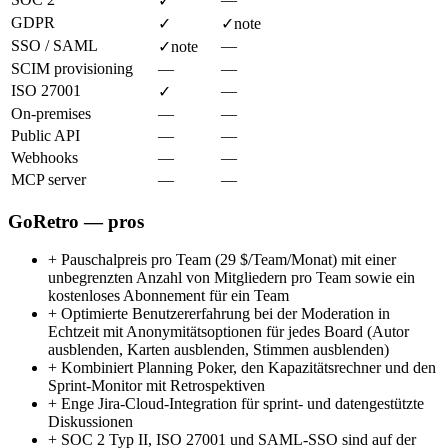
✓
GDPR
✓
✓
note
SSO / SAML
—
✓
note
SCIM provisioning
—
—
ISO 27001
—
✓
On-premises
—
—
Public API
—
—
Webhooks
—
—
MCP server
—
—
GoRetro — pros
+
Pauschalpreis pro Team (29 $/Team/Monat) mit einer
unbegrenzten Anzahl von Mitgliedern pro Team sowie ein
kostenloses Abonnement für ein Team
+
Optimierte Benutzererfahrung bei der Moderation in
Echtzeit mit Anonymitätsoptionen für jedes Board (Autor
ausblenden, Karten ausblenden, Stimmen ausblenden)
+
Kombiniert Planning Poker, den Kapazitätsrechner und den
Sprint-Monitor mit Retrospektiven
+
Enge Jira-Cloud-Integration für sprint- und datengestützte
Diskussionen
+
SOC 2 Typ II, ISO 27001 und SAML-SSO sind auf der