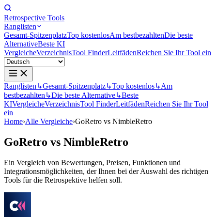
Retrospective Tools
Ranglisten
Gesamt-Spitzenplatz
Top kostenlos
Am bestbezahlten
Die beste
Alternative
Beste KI
Vergleiche
Verzeichnis
Tool Finder
Leitfäden
Reichen Sie Ihr Tool ein
Ranglisten
↳
Gesamt-Spitzenplatz
↳
Top kostenlos
↳
Am
bestbezahlten
↳
Die beste Alternative
↳
Beste
KI
Vergleiche
Verzeichnis
Tool Finder
Leitfäden
Reichen Sie Ihr Tool
ein
Home
›
Alle Vergleiche
›
GoRetro vs NimbleRetro
GoRetro
vs
NimbleRetro
Ein Vergleich von Bewertungen, Preisen, Funktionen und
Integrationsmöglichkeiten, der Ihnen bei der Auswahl des richtigen
Tools für die Retrospektive helfen soll.