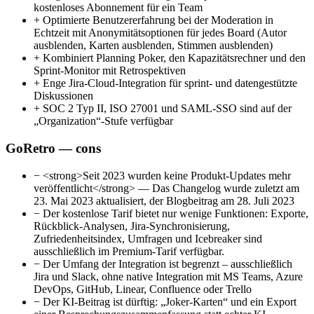
kostenloses Abonnement für ein Team
+
Optimierte Benutzererfahrung bei der Moderation in
Echtzeit mit Anonymitätsoptionen für jedes Board (Autor
ausblenden, Karten ausblenden, Stimmen ausblenden)
+
Kombiniert Planning Poker, den Kapazitätsrechner und den
Sprint-Monitor mit Retrospektiven
+
Enge Jira-Cloud-Integration für sprint- und datengestützte
Diskussionen
+
SOC 2 Typ II, ISO 27001 und SAML-SSO sind auf der
„Organization“-Stufe verfügbar
GoRetro — cons
−
<strong>Seit 2023 wurden keine Produkt-Updates mehr
veröffentlicht</strong> — Das Changelog wurde zuletzt am
23. Mai 2023 aktualisiert, der Blogbeitrag am 28. Juli 2023
−
Der kostenlose Tarif bietet nur wenige Funktionen: Exporte,
Rückblick-Analysen, Jira-Synchronisierung,
Zufriedenheitsindex, Umfragen und Icebreaker sind
ausschließlich im Premium-Tarif verfügbar.
−
Der Umfang der Integration ist begrenzt – ausschließlich
Jira und Slack, ohne native Integration mit MS Teams, Azure
DevOps, GitHub, Linear, Confluence oder Trello
−
Der KI-Beitrag ist dürftig: „Joker-Karten“ und ein Export