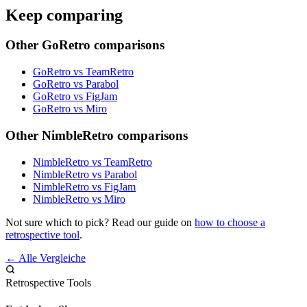
Keep comparing
Other GoRetro comparisons
GoRetro vs TeamRetro
GoRetro vs Parabol
GoRetro vs FigJam
GoRetro vs Miro
Other NimbleRetro comparisons
NimbleRetro vs TeamRetro
NimbleRetro vs Parabol
NimbleRetro vs FigJam
NimbleRetro vs Miro
Not sure which to pick? Read our guide on
how to choose a
retrospective tool
.
← Alle Vergleiche
Retrospective Tools