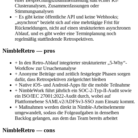
einer Besprechungszusammenfassung statt echter KI-
Clusteranalysen, Zusammenfassungen oder
Stimmungsanalysen
−
Es gibt keine öffentliche API und keine Webhooks;
„asynchron“ bezieht sich auf eine mehrtägige Frist für
Rückmeldungen, nicht auf einen strukturierten asynchronen
Ablauf, und es gibt weder eine Terminplanung noch
regelmäßig stattfindende Retrospektiven.
NimbleRetro — pros
+
In den Retro-Ablauf integrierter strukturierter „5-Why“-
Workflow zur Ursachenanalyse
+
Anonyme Beiträge und zeitlich festgelegte Phasen sorgen
dafür, dass Retrospektiven zielgerichtet bleiben
+
Native iOS- und Android-Apps für die mobile Teilnahme
+
NimbleWork führt jährlich ein SOC-2-Typ-II-Audit sowie
ein ISO/IEC 27001:2022-Audit durch, wobei auf
Plattformebene SAMLv2/ADFSv3-SSO zum Einsatz kommt.
+
Maßnahmen werden direkt in Nimble-Arbeitselemente
umgewandelt, sodass die Folgeaufgaben in denselben
Backlog gelangen, aus dem das Team bereits arbeitet
NimbleRetro — cons