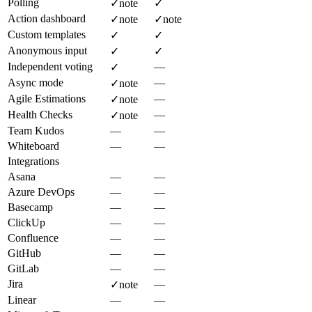
Polling
✓
note
✓
Action dashboard
✓
note
✓
note
Custom templates
✓
✓
Anonymous input
✓
✓
Independent voting
—
✓
Async mode
—
✓
note
Agile Estimations
—
✓
note
Health Checks
—
✓
note
Team Kudos
—
—
Whiteboard
—
—
Integrations
Asana
—
—
Azure DevOps
—
—
Basecamp
—
—
ClickUp
—
—
Confluence
—
—
GitHub
—
—
GitLab
—
—
Jira
—
✓
note
Linear
—
—