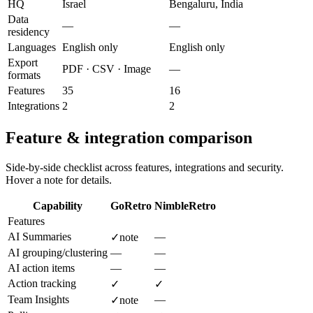
HQ
Israel
Bengaluru, India
Data
—
—
residency
Languages
English only
English only
Export
PDF · CSV · Image
—
formats
Features
35
16
Integrations
2
2
Feature & integration comparison
Side-by-side checklist across features, integrations and security.
Hover a note for details.
Capability
GoRetro
NimbleRetro
Features
AI Summaries
—
✓
note
AI grouping/clustering
—
—
AI action items
—
—
Action tracking
✓
✓
Team Insights
—
✓
note