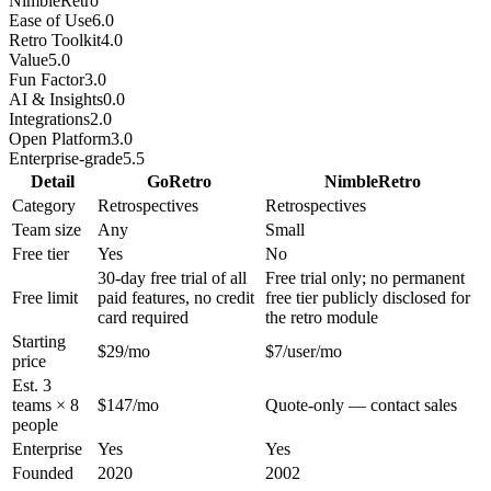
NimbleRetro
Ease of Use
6.0
Retro Toolkit
4.0
Value
5.0
Fun Factor
3.0
AI & Insights
0.0
Integrations
2.0
Open Platform
3.0
Enterprise-grade
5.5
Detail
GoRetro
NimbleRetro
Category
Retrospectives
Retrospectives
Team size
Any
Small
Free tier
Yes
No
30-day free trial of all
Free trial only; no permanent
Free limit
paid features, no credit
free tier publicly disclosed for
card required
the retro module
Starting
$29/mo
$7/user/mo
price
Est. 3
teams × 8
$147/mo
Quote-only — contact sales
people
Enterprise
Yes
Yes
Founded
2020
2002