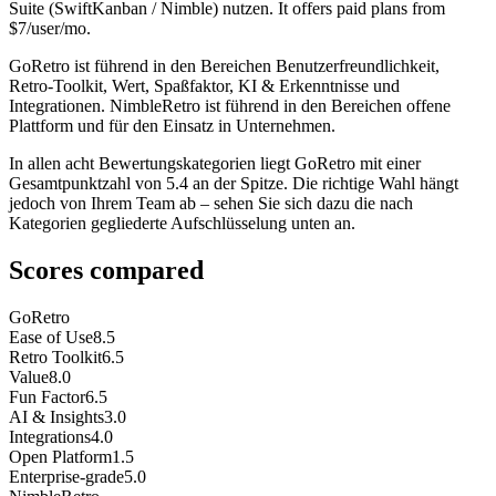
Suite (SwiftKanban / Nimble) nutzen. It offers paid plans from
$7/user/mo.
GoRetro ist führend in den Bereichen Benutzerfreundlichkeit,
Retro-Toolkit, Wert, Spaßfaktor, KI & Erkenntnisse und
Integrationen. NimbleRetro ist führend in den Bereichen offene
Plattform und für den Einsatz in Unternehmen.
In allen acht Bewertungskategorien liegt GoRetro mit einer
Gesamtpunktzahl von 5.4 an der Spitze. Die richtige Wahl hängt
jedoch von Ihrem Team ab – sehen Sie sich dazu die nach
Kategorien gegliederte Aufschlüsselung unten an.
Scores compared
GoRetro
Ease of Use
8.5
Retro Toolkit
6.5
Value
8.0
Fun Factor
6.5
AI & Insights
3.0
Integrations
4.0
Open Platform
1.5
Enterprise-grade
5.0