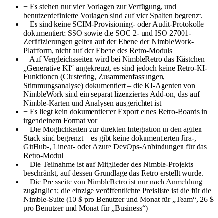
−
Es stehen nur vier Vorlagen zur Verfügung, und
benutzerdefinierte Vorlagen sind auf vier Spalten begrenzt.
−
Es sind keine SCIM-Provisioning- oder Audit-Protokolle
dokumentiert; SSO sowie die SOC 2- und ISO 27001-
Zertifizierungen gelten auf der Ebene der NimbleWork-
Plattform, nicht auf der Ebene des Retro-Moduls
−
Auf Vergleichsseiten wird bei NimbleRetro das Kästchen
„Generative KI“ angekreuzt, es sind jedoch keine Retro-KI-
Funktionen (Clustering, Zusammenfassungen,
Stimmungsanalyse) dokumentiert – die KI-Agenten von
NimbleWork sind ein separat lizenziertes Add-on, das auf
Nimble-Karten und Analysen ausgerichtet ist
−
Es liegt kein dokumentierter Export eines Retro-Boards in
irgendeinem Format vor
−
Die Möglichkeiten zur direkten Integration in den agilen
Stack sind begrenzt – es gibt keine dokumentierten Jira-,
GitHub-, Linear- oder Azure DevOps-Anbindungen für das
Retro-Modul
−
Die Teilnahme ist auf Mitglieder des Nimble-Projekts
beschränkt, auf dessen Grundlage das Retro erstellt wurde.
−
Die Preisseite von NimbleRetro ist nur nach Anmeldung
zugänglich; die einzige veröffentlichte Preisliste ist die für die
Nimble-Suite (10 $ pro Benutzer und Monat für „Team“, 26 $
pro Benutzer und Monat für „Business“)