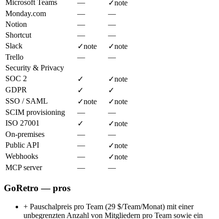
Microsoft Teams
—
✓
note
Monday.com
—
—
Notion
—
—
Shortcut
—
—
Slack
✓
note
✓
note
Trello
—
—
Security & Privacy
SOC 2
✓
✓
note
GDPR
✓
✓
SSO / SAML
✓
note
✓
note
SCIM provisioning
—
—
ISO 27001
✓
✓
note
On-premises
—
—
Public API
—
✓
note
Webhooks
—
✓
note
MCP server
—
—
GoRetro — pros
+
Pauschalpreis pro Team (29 $/Team/Monat) mit einer
unbegrenzten Anzahl von Mitgliedern pro Team sowie ein