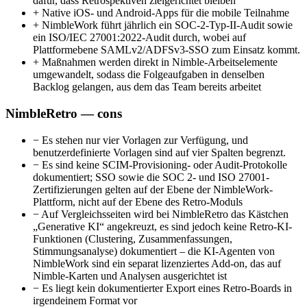
dafür, dass Retrospektiven zielgerichtet bleiben
+
Native iOS- und Android-Apps für die mobile Teilnahme
+
NimbleWork führt jährlich ein SOC-2-Typ-II-Audit sowie
ein ISO/IEC 27001:2022-Audit durch, wobei auf
Plattformebene SAMLv2/ADFSv3-SSO zum Einsatz kommt.
+
Maßnahmen werden direkt in Nimble-Arbeitselemente
umgewandelt, sodass die Folgeaufgaben in denselben
Backlog gelangen, aus dem das Team bereits arbeitet
NimbleRetro — cons
−
Es stehen nur vier Vorlagen zur Verfügung, und
benutzerdefinierte Vorlagen sind auf vier Spalten begrenzt.
−
Es sind keine SCIM-Provisioning- oder Audit-Protokolle
dokumentiert; SSO sowie die SOC 2- und ISO 27001-
Zertifizierungen gelten auf der Ebene der NimbleWork-
Plattform, nicht auf der Ebene des Retro-Moduls
−
Auf Vergleichsseiten wird bei NimbleRetro das Kästchen
„Generative KI“ angekreuzt, es sind jedoch keine Retro-KI-
Funktionen (Clustering, Zusammenfassungen,
Stimmungsanalyse) dokumentiert – die KI-Agenten von
NimbleWork sind ein separat lizenziertes Add-on, das auf
Nimble-Karten und Analysen ausgerichtet ist
−
Es liegt kein dokumentierter Export eines Retro-Boards in
irgendeinem Format vor