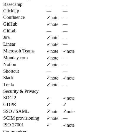
Basecamp
—
—
ClickUp
—
—
Confluence
—
✓
note
GitHub
—
✓
note
GitLab
—
—
Jira
—
✓
note
Linear
—
✓
note
Microsoft Teams
✓
note
✓
note
Monday.com
—
✓
note
Notion
—
✓
note
Shortcut
—
—
Slack
✓
note
✓
note
Trello
—
✓
note
Security & Privacy
SOC 2
✓
✓
note
GDPR
✓
✓
SSO / SAML
✓
note
✓
note
SCIM provisioning
—
✓
note
ISO 27001
✓
✓
note
On-premises
—
—