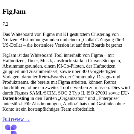
FigJam
7.2
Das Whiteboard von Figma mit KI-gestütztem Clustering von
Notizen, Abstimmungsrunden und einem „Collab“-Zugang für 3
US-Dollar – die kostenlose Version ist auf drei Boards begrenzt
FigJam ist das Whiteboard-Tool innerhalb von Figma – mit
Haftnotizen, Timer, Musik, ausdrucksstarken Cursor-Stempeln,
Abstimmungsrunden, einem KI-Co-Piloten, der Haftnotizen
gruppiert und zusammenfasst, sowie über 300 vorgefertigten
Vorlagen, darunter Retro-Boards der Community. Design- und
Produktteams, die bereits mit Figma arbeiten, können Retros
durchführen, ohne ein zweites Tool erwerben zu müssen. Dies wird
durch Figmas SAML/SCIM, SOC 2 Typ II, ISO 27001 sowie
EU-
Datenhosting
in den Tarifen „Organization“ und „Enterprise“
unterstützt. Für Abstimmungen, Audio-Chats und Gastlinks ohne
Konto ist ein kostenpflichtiges Team erforderlich.
Full review →