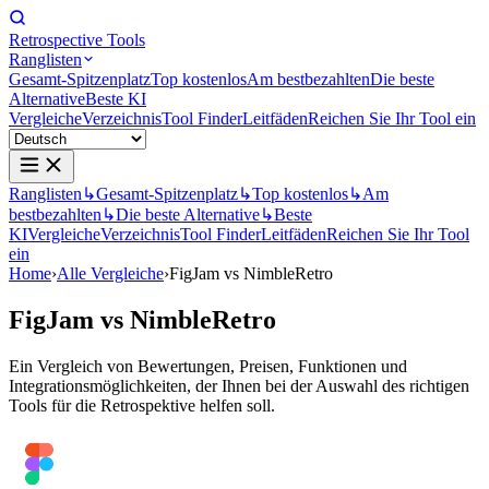
Retrospective Tools
Ranglisten
Gesamt-Spitzenplatz
Top kostenlos
Am bestbezahlten
Die beste
Alternative
Beste KI
Vergleiche
Verzeichnis
Tool Finder
Leitfäden
Reichen Sie Ihr Tool ein
Ranglisten
↳
Gesamt-Spitzenplatz
↳
Top kostenlos
↳
Am
bestbezahlten
↳
Die beste Alternative
↳
Beste
KI
Vergleiche
Verzeichnis
Tool Finder
Leitfäden
Reichen Sie Ihr Tool
ein
Home
›
Alle Vergleiche
›
FigJam vs NimbleRetro
FigJam
vs
NimbleRetro
Ein Vergleich von Bewertungen, Preisen, Funktionen und
Integrationsmöglichkeiten, der Ihnen bei der Auswahl des richtigen
Tools für die Retrospektive helfen soll.