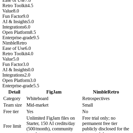
Ease of Use
7.0
Retro Toolkit
4.5
Value
8.0
Fun Factor
9.0
AI & Insights
5.0
Integrations
6.0
Open Platform
8.5
Enterprise-grade
9.5
NimbleRetro
Ease of Use
6.0
Retro Toolkit
4.0
Value
5.0
Fun Factor
3.0
AI & Insights
0.0
Integrations
2.0
Open Platform
3.0
Enterprise-grade
5.5
Detail
FigJam
NimbleRetro
Category
Whiteboard
Retrospectives
Team size
Mid-market
Small
Free tier
Yes
No
Unlimited FigJam files on
Free trial only; no
Starter, 150 AI credits/day
permanent free tier
Free limit
(500/month), community
publicly disclosed for the