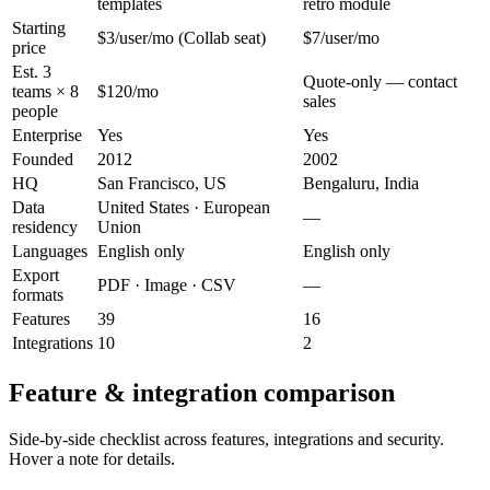
templates
retro module
Starting
$3/user/mo (Collab seat)
$7/user/mo
price
Est. 3
Quote-only — contact
teams × 8
$120/mo
sales
people
Enterprise
Yes
Yes
Founded
2012
2002
HQ
San Francisco, US
Bengaluru, India
Data
United States · European
—
residency
Union
Languages
English only
English only
Export
PDF · Image · CSV
—
formats
Features
39
16
Integrations
10
2
Feature & integration comparison
Side-by-side checklist across features, integrations and security.
Hover a note for details.