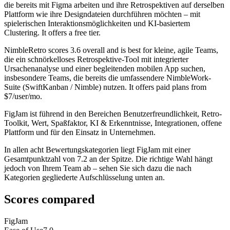
die bereits mit Figma arbeiten und ihre Retrospektiven auf derselben
Plattform wie ihre Designdateien durchführen möchten – mit
spielerischen Interaktionsmöglichkeiten und KI-basiertem
Clustering. It offers a free tier.
NimbleRetro
scores
3.6
overall and is best for kleine, agile Teams,
die ein schnörkelloses Retrospektive-Tool mit integrierter
Ursachenanalyse und einer begleitenden mobilen App suchen,
insbesondere Teams, die bereits die umfassendere NimbleWork-
Suite (SwiftKanban / Nimble) nutzen. It offers paid plans from
$7/user/mo.
FigJam ist führend in den Bereichen Benutzerfreundlichkeit, Retro-
Toolkit, Wert, Spaßfaktor, KI & Erkenntnisse, Integrationen, offene
Plattform und für den Einsatz in Unternehmen.
In allen acht Bewertungskategorien liegt FigJam mit einer
Gesamtpunktzahl von 7.2 an der Spitze. Die richtige Wahl hängt
jedoch von Ihrem Team ab – sehen Sie sich dazu die nach
Kategorien gegliederte Aufschlüsselung unten an.
Scores compared
FigJam