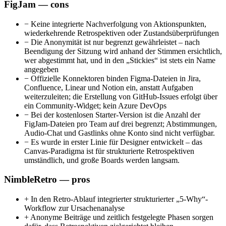
FigJam — cons
−
Keine integrierte Nachverfolgung von Aktionspunkten,
wiederkehrende Retrospektiven oder Zustandsüberprüfungen
−
Die Anonymität ist nur begrenzt gewährleistet – nach
Beendigung der Sitzung wird anhand der Stimmen ersichtlich,
wer abgestimmt hat, und in den „Stickies“ ist stets ein Name
angegeben
−
Offizielle Konnektoren binden Figma-Dateien in Jira,
Confluence, Linear und Notion ein, anstatt Aufgaben
weiterzuleiten; die Erstellung von GitHub-Issues erfolgt über
ein Community-Widget; kein Azure DevOps
−
Bei der kostenlosen Starter-Version ist die Anzahl der
FigJam-Dateien pro Team auf drei begrenzt; Abstimmungen,
Audio-Chat und Gastlinks ohne Konto sind nicht verfügbar.
−
Es wurde in erster Linie für Designer entwickelt – das
Canvas-Paradigma ist für strukturierte Retrospektiven
umständlich, und große Boards werden langsam.
NimbleRetro — pros
+
In den Retro-Ablauf integrierter strukturierter „5-Why“-
Workflow zur Ursachenanalyse
+
Anonyme Beiträge und zeitlich festgelegte Phasen sorgen