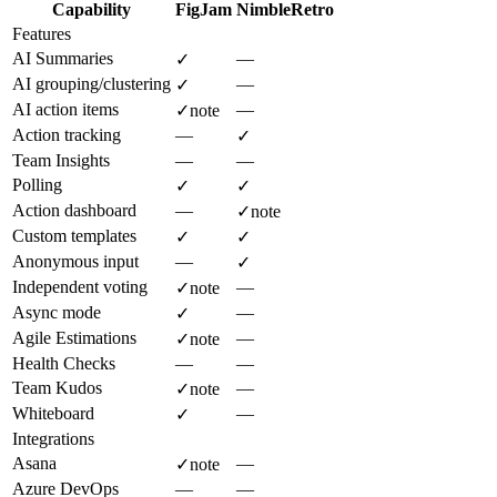
Capability
FigJam
NimbleRetro
Features
AI Summaries
—
✓
AI grouping/clustering
—
✓
AI action items
—
✓
note
Action tracking
—
✓
Team Insights
—
—
Polling
✓
✓
Action dashboard
—
✓
note
Custom templates
✓
✓
Anonymous input
—
✓
Independent voting
—
✓
note
Async mode
—
✓
Agile Estimations
—
✓
note
Health Checks
—
—
Team Kudos
—
✓
note
Whiteboard
—
✓
Integrations
Asana
—
✓
note
Azure DevOps
—
—