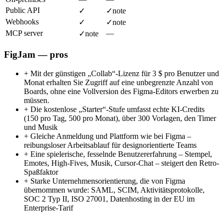
Public API
✓
✓
note
Webhooks
✓
✓
note
MCP server
—
✓
note
FigJam — pros
+
Mit der günstigen „Collab“-Lizenz für 3 $ pro Benutzer und
Monat erhalten Sie Zugriff auf eine unbegrenzte Anzahl von
Boards, ohne eine Vollversion des Figma-Editors erwerben zu
müssen.
+
Die kostenlose „Starter“-Stufe umfasst echte KI-Credits
(150 pro Tag, 500 pro Monat), über 300 Vorlagen, den Timer
und Musik
+
Gleiche Anmeldung und Plattform wie bei Figma –
reibungsloser Arbeitsablauf für designorientierte Teams
+
Eine spielerische, fesselnde Benutzererfahrung – Stempel,
Emotes, High-Fives, Musik, Cursor-Chat – steigert den Retro-
Spaßfaktor
+
Starke Unternehmensorientierung, die von Figma
übernommen wurde: SAML, SCIM, Aktivitätsprotokolle,
SOC 2 Typ II, ISO 27001, Datenhosting in der EU im
Enterprise-Tarif