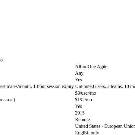
oo
All-in-One Agile
Any
Yes
 estimates/month, 1-hour session expiry
Unlimited users, 2 teams, 10 m
$8/user/mo
er-seat)
$192/mo
Yes
2015
Remote
United States · European Union
English only