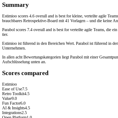
Summary
Estimioo
scores
4.6
overall and is best for kleine, verteilte agile T
brauchbares Retrospektive-Board mit 41 Vorlagen – und die keine Ano
Parabol
scores
7.4
overall and is best for verteilte agile Teams, die
tier.
Estimioo ist führend in den Bereichen Wert. Parabol ist führend in de
Unternehmen.
In allen acht Bewertungskategorien liegt Parabol mit einer Gesamtpun
Aufschlüsselung unten an.
Scores compared
Estimioo
Ease of Use
7.5
Retro Toolkit
4.5
Value
9.0
Fun Factor
6.0
AI & Insights
4.5
Integrations
2.5
Open Platform
1.0