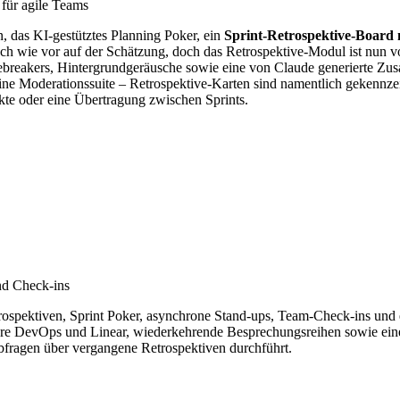
 für agile Teams
n, das KI-gestütztes Planning Poker, ein
Sprint-Retrospektive-Board 
h wie vor auf der Schätzung, doch das Retrospektive-Modul ist nun vo
breakers, Hintergrundgeräusche sowie eine von Claude generierte Z
t eine Moderationssuite – Retrospektive-Karten sind namentlich gekennz
te oder eine Übertragung zwischen Sprints.
nd Check-ins
trospektiven, Sprint Poker, asynchrone Stand-ups, Team-Check-ins un
re DevOps und Linear, wiederkehrende Besprechungsreihen sowie eine i
fragen über vergangene Retrospektiven durchführt.