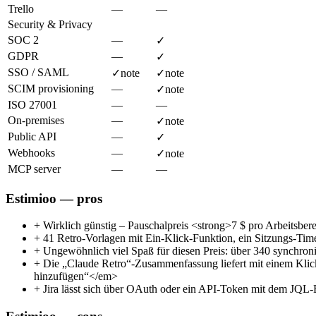
Trello
—
—
Security & Privacy
SOC 2
—
✓
GDPR
—
✓
SSO / SAML
✓
note
✓
note
SCIM provisioning
—
✓
note
ISO 27001
—
—
On-premises
—
✓
note
Public API
—
✓
Webhooks
—
✓
note
MCP server
—
—
Estimioo — pros
+
Wirklich günstig – Pauschalpreis <strong>7 $ pro Arbeitsber
+
41 Retro-Vorlagen mit Ein-Klick-Funktion, ein Sitzungs-Timer
+
Ungewöhnlich viel Spaß für diesen Preis: über 340 synchron
+
Die „Claude Retro“-Zusammenfassung liefert mit einem Kli
hinzufügen“</em>
+
Jira lässt sich über OAuth oder ein API-Token mit dem JQL