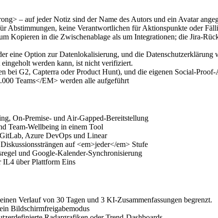
ng> – auf jeder Notiz sind der Name des Autors und ein Avatar angege
ür Abstimmungen, keine Verantwortlichen für Aktionspunkte oder Fäll
m Kopieren in die Zwischenablage als um Integrationen; die Jira-Rück
r eine Option zur Datenlokalisierung, und die Datenschutzerklärung w
ingeholt werden kann, ist nicht verifiziert.
en bei G2, Capterra oder Product Hunt), und die eigenen Social-Pro
00 Teams</EM> werden alle aufgeführt
ng, On-Premise- und Air-Gapped-Bereitstellung
nd Team-Wellbeing in einem Tool
 GitLab, Azure DevOps und Linear
iskussionssträngen auf <em>jeder</em> Stufe
sregel und Google-Kalender-Synchronisierung
 IL4 über Plattform Eins
, einen Verlauf von 30 Tagen und 3 KI-Zusammenfassungen begrenzt.
kein Bildschirmfreigabemodus
tzerdefinierte Radargrafiken oder Trend-Dashboards