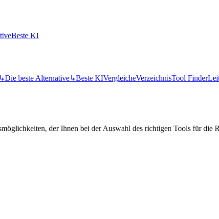
tive
Beste KI
↳
Die beste Alternative
↳
Beste KI
Vergleiche
Verzeichnis
Tool Finder
Lei
öglichkeiten, der Ihnen bei der Auswahl des richtigen Tools für die Re