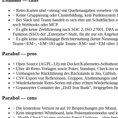
Estimioo — cons
−
Retro-Karten sind <strong>mit Quellenangaben versehen</stro
−
Keine Gruppierung oder Clusterbildung, kein Punktesystem f
−
Bei Slack und Teams handelt es sich eher um Schaltflächen zu
noch Webhooks oder MCP
−
Es gibt keine Zertifizierung nach SOC 2, ISO 27001, DPA ode
Funktion (SSO) der „Enterprise“-Stufe, für die nur ein Angebot e
−
Es gibt keine unabhängige Berichterstattung (keine Nennung
Teams</EM>, <EM>183 agile Teams</EM> und <EM>über 3.0
Parabol — pros
+
Open Source (AGPL-3.0) mit Docker/Kubernetes-Selbsthosti
+
Über 40 Retro-Vorlagen sowie Poker, Standups, Check-ins u
+
Umfangreiche Rückführung des Rückstands in Jira, GitHub,
+
CSV-Export von Reflexionen, Gruppen, Abstimmungen und D
+
Wiederkehrende Retro-Serien mit einer echten Wiederholung
+
Gepanzerter Container der „DoD Iron Bank“, freigegeben für
Parabol — cons
−
Die kostenlose Version ist auf 10 Besprechungen pro Monat
−
Kein integriertes Whiteboard, kein Präsentationsmodus und 
−
„Health-Check“ ist eine einfache Emoji-Umfrage – ohne benu