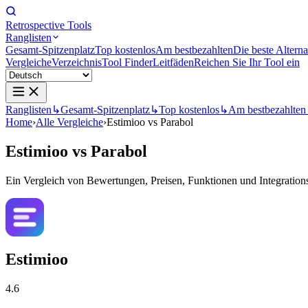
Retrospective Tools
Ranglisten
Gesamt-Spitzenplatz
Top kostenlos
Am bestbezahlten
Die beste Alterna
Vergleiche
Verzeichnis
Tool Finder
Leitfäden
Reichen Sie Ihr Tool ein
Ranglisten
↳
Gesamt-Spitzenplatz
↳
Top kostenlos
↳
Am bestbezahlten
Home
›
Alle Vergleiche
›
Estimioo vs Parabol
Estimioo
vs
Parabol
Ein Vergleich von Bewertungen, Preisen, Funktionen und Integrationsm
Estimioo
4.6