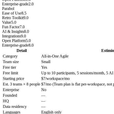
Enterprise-grade
2.0
Parabol
Ease of Use
8.5
Retro Toolkit
9.0
Value
5.0
Fun Factor
7.0
AI & Insights
8.0
Integrations
9.0
Open Platform
5.0
Enterprise-grade
8.0
Detail
Estimi
Category
All-in-One Agile
Team size
Small
Free tier
Yes
Free limit
Up to 10 participants, 5 sessions/month, 5 AI
Starting price
$7/workspace/mo
Est. 3 teams × 8 people
$7/mo (Team plan is flat per-workspace, not p
Enterprise
No
Founded
—
HQ
—
Data residency
—
Languages
English only