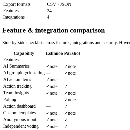
Export formats
CSV · JSON
Features
24
Integrations
4
Feature & integration comparison
Side-by-side checklist across features, integrations and security. Hover 
Capability
Estimioo
Parabol
Features
AI Summaries
✓
note
✓
note
AI grouping/clustering
—
✓
note
AI action items
—
✓
note
Action tracking
✓
note
✓
Team Insights
✓
note
✓
note
Polling
—
✓
note
Action dashboard
—
✓
Custom templates
✓
note
✓
note
Anonymous input
✓
note
✓
Independent voting
✓
note
✓