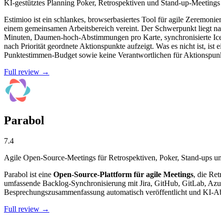
KI-gestütztes Planning Poker, Retrospektiven und Stand-up-Meetings
Estimioo ist ein schlankes, browserbasiertes Tool für agile Zeremonie
einem gemeinsamen Arbeitsbereich vereint. Der Schwerpunkt liegt nac
Minuten, Daumen-hoch-Abstimmungen pro Karte, synchronisierte Ice
nach Priorität geordnete Aktionspunkte aufzeigt. Was es nicht ist, is
Punktestimmen-Budget sowie keine Verantwortlichen für Aktionspunk
Full review →
Parabol
7.4
Agile Open-Source-Meetings für Retrospektiven, Poker, Stand-ups u
Parabol ist eine
Open-Source-Plattform für agile Meetings
, die Re
umfassende Backlog-Synchronisierung mit Jira, GitHub, GitLab, Azu
Besprechungszusammenfassung automatisch veröffentlicht und KI-Ab
Full review →