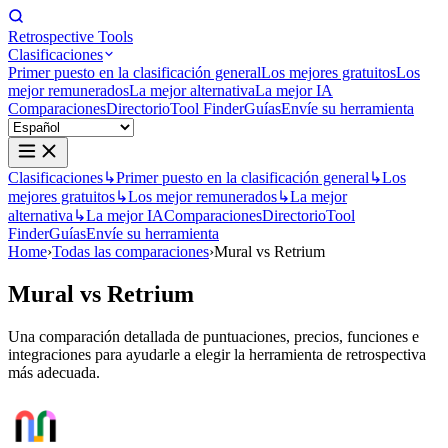
Retrospective Tools
Clasificaciones
Primer puesto en la clasificación general
Los mejores gratuitos
Los
mejor remunerados
La mejor alternativa
La mejor IA
Comparaciones
Directorio
Tool Finder
Guías
Envíe su herramienta
Clasificaciones
↳
Primer puesto en la clasificación general
↳
Los
mejores gratuitos
↳
Los mejor remunerados
↳
La mejor
alternativa
↳
La mejor IA
Comparaciones
Directorio
Tool
Finder
Guías
Envíe su herramienta
Home
›
Todas las comparaciones
›
Mural vs Retrium
Mural
vs
Retrium
Una comparación detallada de puntuaciones, precios, funciones e
integraciones para ayudarle a elegir la herramienta de retrospectiva
más adecuada.