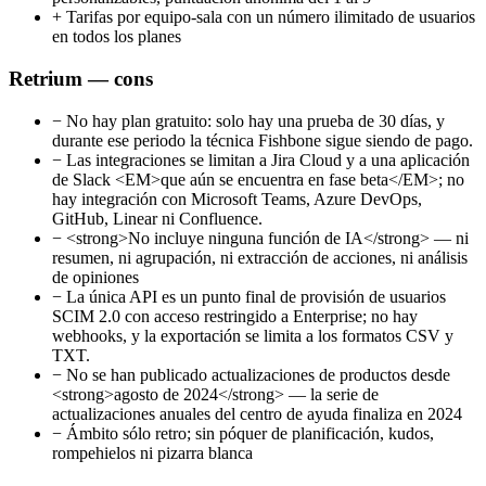
+
Tarifas por equipo-sala con un número ilimitado de usuarios
en todos los planes
Retrium — cons
−
No hay plan gratuito: solo hay una prueba de 30 días, y
durante ese periodo la técnica Fishbone sigue siendo de pago.
−
Las integraciones se limitan a Jira Cloud y a una aplicación
de Slack <EM>que aún se encuentra en fase beta</EM>; no
hay integración con Microsoft Teams, Azure DevOps,
GitHub, Linear ni Confluence.
−
<strong>No incluye ninguna función de IA</strong> — ni
resumen, ni agrupación, ni extracción de acciones, ni análisis
de opiniones
−
La única API es un punto final de provisión de usuarios
SCIM 2.0 con acceso restringido a Enterprise; no hay
webhooks, y la exportación se limita a los formatos CSV y
TXT.
−
No se han publicado actualizaciones de productos desde
<strong>agosto de 2024</strong> — la serie de
actualizaciones anuales del centro de ayuda finaliza en 2024
−
Ámbito sólo retro; sin póquer de planificación, kudos,
rompehielos ni pizarra blanca