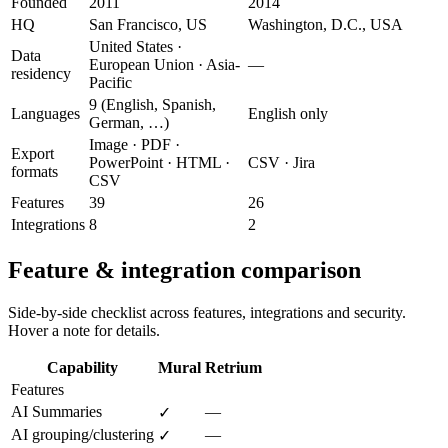
Founded
2011
2014
HQ
San Francisco, US
Washington, D.C., USA
United States ·
Data
European Union · Asia-
—
residency
Pacific
9 (English, Spanish,
Languages
English only
German, …)
Image · PDF ·
Export
PowerPoint · HTML ·
CSV · Jira
formats
CSV
Features
39
26
Integrations
8
2
Feature & integration comparison
Side-by-side checklist across features, integrations and security.
Hover a note for details.
Capability
Mural
Retrium
Features
AI Summaries
—
✓
AI grouping/clustering
—
✓