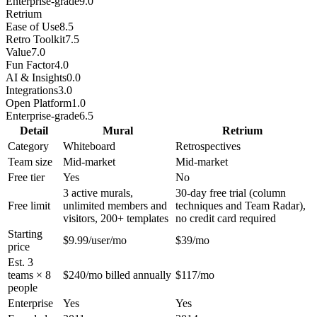
Enterprise-grade
9.0
Retrium
Ease of Use
8.5
Retro Toolkit
7.5
Value
7.0
Fun Factor
4.0
AI & Insights
0.0
Integrations
3.0
Open Platform
1.0
Enterprise-grade
6.5
Detail
Mural
Retrium
Category
Whiteboard
Retrospectives
Team size
Mid-market
Mid-market
Free tier
Yes
No
3 active murals,
30-day free trial (column
Free limit
unlimited members and
techniques and Team Radar),
visitors, 200+ templates
no credit card required
Starting
$9.99/user/mo
$39/mo
price
Est. 3
teams × 8
$240/mo billed annually
$117/mo
people
Enterprise
Yes
Yes