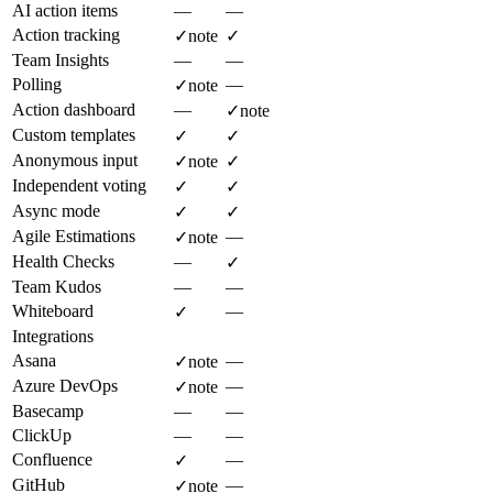
AI action items
—
—
Action tracking
✓
note
✓
Team Insights
—
—
Polling
—
✓
note
Action dashboard
—
✓
note
Custom templates
✓
✓
Anonymous input
✓
note
✓
Independent voting
✓
✓
Async mode
✓
✓
Agile Estimations
—
✓
note
Health Checks
—
✓
Team Kudos
—
—
Whiteboard
—
✓
Integrations
Asana
—
✓
note
Azure DevOps
—
✓
note
Basecamp
—
—
ClickUp
—
—
Confluence
—
✓
GitHub
—
✓
note