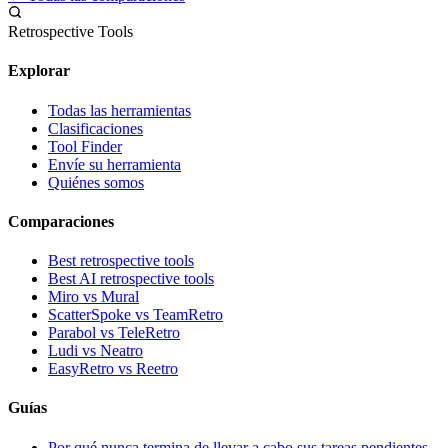
Retrospective Tools
Explorar
Todas las herramientas
Clasificaciones
Tool Finder
Envíe su herramienta
Quiénes somos
Comparaciones
Best retrospective tools
Best AI retrospective tools
Miro vs Mural
ScatterSpoke vs TeamRetro
Parabol vs TeleRetro
Ludi vs Neatro
EasyRetro vs Reetro
Guías
Por qué nunca termina de llevar a cabo sus tareas pendientes