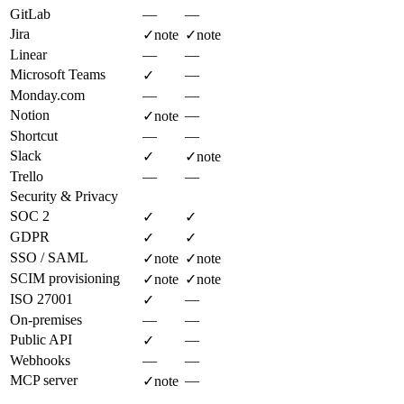
GitLab
—
—
Jira
✓
note
✓
note
Linear
—
—
Microsoft Teams
—
✓
Monday.com
—
—
Notion
—
✓
note
Shortcut
—
—
Slack
✓
✓
note
Trello
—
—
Security & Privacy
SOC 2
✓
✓
GDPR
✓
✓
SSO / SAML
✓
note
✓
note
SCIM provisioning
✓
note
✓
note
ISO 27001
—
✓
On-premises
—
—
Public API
—
✓
Webhooks
—
—
MCP server
—
✓
note