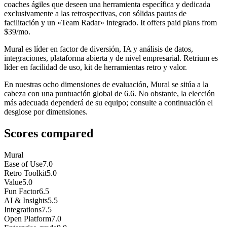
coaches ágiles que deseen una herramienta específica y dedicada
exclusivamente a las retrospectivas, con sólidas pautas de
facilitación y un «Team Radar» integrado. It offers paid plans from
$39/mo.
Mural es líder en factor de diversión, IA y análisis de datos,
integraciones, plataforma abierta y de nivel empresarial. Retrium es
líder en facilidad de uso, kit de herramientas retro y valor.
En nuestras ocho dimensiones de evaluación, Mural se sitúa a la
cabeza con una puntuación global de 6.6. No obstante, la elección
más adecuada dependerá de su equipo; consulte a continuación el
desglose por dimensiones.
Scores compared
Mural
Ease of Use
7.0
Retro Toolkit
5.0
Value
5.0
Fun Factor
6.5
AI & Insights
5.5
Integrations
7.5
Open Platform
7.0