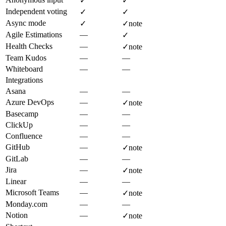
✓
✓
Independent voting
✓
✓
Async mode
✓
✓
note
Agile Estimations
—
✓
Health Checks
—
✓
note
Team Kudos
—
—
Whiteboard
—
—
Integrations
Asana
—
—
Azure DevOps
—
✓
note
Basecamp
—
—
ClickUp
—
—
Confluence
—
—
GitHub
—
✓
note
GitLab
—
—
Jira
—
✓
note
Linear
—
—
Microsoft Teams
—
✓
note
Monday.com
—
—
Notion
—
✓
note