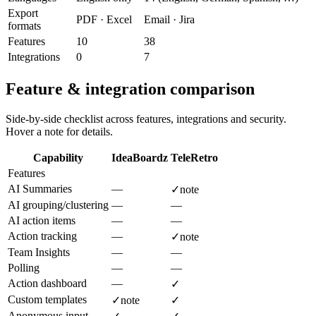
Export
PDF · Excel
Email · Jira
formats
Features
10
38
Integrations
0
7
Feature & integration comparison
Side-by-side checklist across features, integrations and security.
Hover a note for details.
Capability
IdeaBoardz
TeleRetro
Features
AI Summaries
—
✓
note
AI grouping/clustering
—
—
AI action items
—
—
Action tracking
—
✓
note
Team Insights
—
—
Polling
—
—
Action dashboard
—
✓
Custom templates
✓
note
✓
Anonymous input