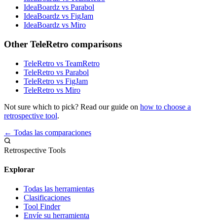
IdeaBoardz vs Parabol
IdeaBoardz vs FigJam
IdeaBoardz vs Miro
Other TeleRetro comparisons
TeleRetro vs TeamRetro
TeleRetro vs Parabol
TeleRetro vs FigJam
TeleRetro vs Miro
Not sure which to pick? Read our guide on
how to choose a
retrospective tool
.
← Todas las comparaciones
Retrospective Tools
Explorar
Todas las herramientas
Clasificaciones
Tool Finder
Envíe su herramienta