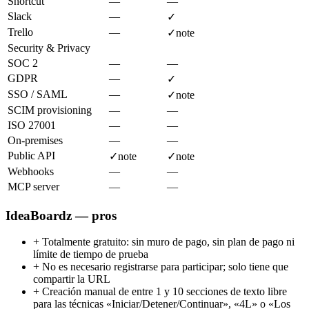
Shortcut
—
—
Slack
—
✓
Trello
—
✓
note
Security & Privacy
SOC 2
—
—
GDPR
—
✓
SSO / SAML
—
✓
note
SCIM provisioning
—
—
ISO 27001
—
—
On-premises
—
—
Public API
✓
note
✓
note
Webhooks
—
—
MCP server
—
—
IdeaBoardz — pros
+
Totalmente gratuito: sin muro de pago, sin plan de pago ni
límite de tiempo de prueba
+
No es necesario registrarse para participar; solo tiene que
compartir la URL
+
Creación manual de entre 1 y 10 secciones de texto libre
para las técnicas «Iniciar/Detener/Continuar», «4L» o «Los