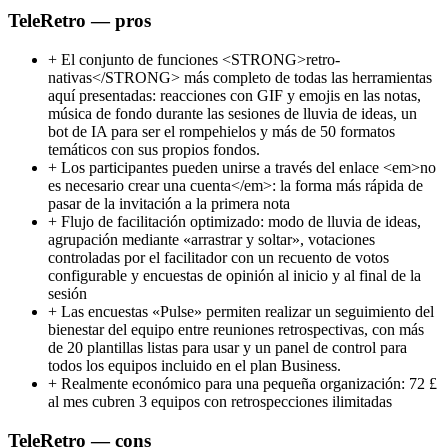
TeleRetro — pros
+
El conjunto de funciones <STRONG>retro-
nativas</STRONG> más completo de todas las herramientas
aquí presentadas: reacciones con GIF y emojis en las notas,
música de fondo durante las sesiones de lluvia de ideas, un
bot de IA para ser el rompehielos y más de 50 formatos
temáticos con sus propios fondos.
+
Los participantes pueden unirse a través del enlace <em>no
es necesario crear una cuenta</em>: la forma más rápida de
pasar de la invitación a la primera nota
+
Flujo de facilitación optimizado: modo de lluvia de ideas,
agrupación mediante «arrastrar y soltar», votaciones
controladas por el facilitador con un recuento de votos
configurable y encuestas de opinión al inicio y al final de la
sesión
+
Las encuestas «Pulse» permiten realizar un seguimiento del
bienestar del equipo entre reuniones retrospectivas, con más
de 20 plantillas listas para usar y un panel de control para
todos los equipos incluido en el plan Business.
+
Realmente económico para una pequeña organización: 72 £
al mes cubren 3 equipos con retrospecciones ilimitadas
TeleRetro — cons