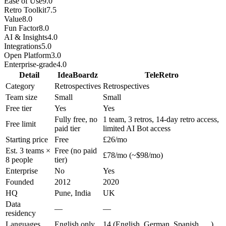
Ease of Use
9.0
Retro Toolkit
7.5
Value
8.0
Fun Factor
8.0
AI & Insights
4.0
Integrations
5.0
Open Platform
3.0
Enterprise-grade
4.0
Detail
IdeaBoardz
TeleRetro
Category
Retrospectives
Retrospectives
Team size
Small
Small
Free tier
Yes
Yes
Fully free, no
1 team, 3 retros, 14-day retro access,
Free limit
paid tier
limited AI Bot access
Starting price
Free
£26/mo
Est. 3 teams ×
Free (no paid
£78/mo (~$98/mo)
8 people
tier)
Enterprise
No
Yes
Founded
2012
2020
HQ
Pune, India
UK
Data
—
—
residency
Languages
English only
14 (English, German, Spanish, …)