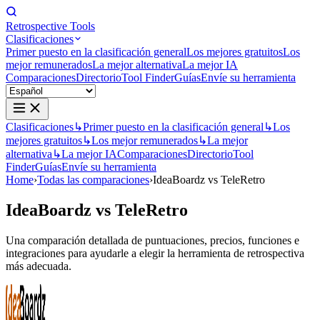
Retrospective Tools
Clasificaciones
Primer puesto en la clasificación general
Los mejores gratuitos
Los
mejor remunerados
La mejor alternativa
La mejor IA
Comparaciones
Directorio
Tool Finder
Guías
Envíe su herramienta
Clasificaciones
↳
Primer puesto en la clasificación general
↳
Los
mejores gratuitos
↳
Los mejor remunerados
↳
La mejor
alternativa
↳
La mejor IA
Comparaciones
Directorio
Tool
Finder
Guías
Envíe su herramienta
Home
›
Todas las comparaciones
›
IdeaBoardz vs TeleRetro
IdeaBoardz
vs
TeleRetro
Una comparación detallada de puntuaciones, precios, funciones e
integraciones para ayudarle a elegir la herramienta de retrospectiva
más adecuada.