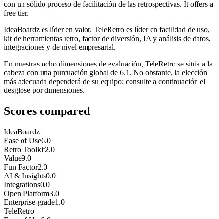
con un sólido proceso de facilitación de las retrospectivas. It offers a
free tier.
IdeaBoardz es líder en valor. TeleRetro es líder en facilidad de uso,
kit de herramientas retro, factor de diversión, IA y análisis de datos,
integraciones y de nivel empresarial.
En nuestras ocho dimensiones de evaluación, TeleRetro se sitúa a la
cabeza con una puntuación global de 6.1. No obstante, la elección
más adecuada dependerá de su equipo; consulte a continuación el
desglose por dimensiones.
Scores compared
IdeaBoardz
Ease of Use
6.0
Retro Toolkit
2.0
Value
9.0
Fun Factor
2.0
AI & Insights
0.0
Integrations
0.0
Open Platform
3.0
Enterprise-grade
1.0
TeleRetro