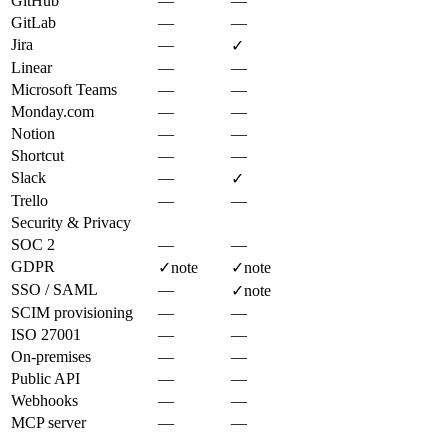
GitHub
—
—
GitLab
—
—
Jira
—
✓
Linear
—
—
Microsoft Teams
—
—
Monday.com
—
—
Notion
—
—
Shortcut
—
—
Slack
—
✓
Trello
—
—
Security & Privacy
SOC 2
—
—
GDPR
✓
note
✓
note
SSO / SAML
—
✓
note
SCIM provisioning
—
—
ISO 27001
—
—
On-premises
—
—
Public API
—
—
Webhooks
—
—
MCP server
—
—