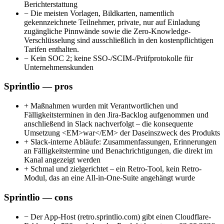
Berichterstattung
−
Die meisten Vorlagen, Bildkarten, namentlich
gekennzeichnete Teilnehmer, private, nur auf Einladung
zugängliche Pinnwände sowie die Zero-Knowledge-
Verschlüsselung sind ausschließlich in den kostenpflichtigen
Tarifen enthalten.
−
Kein SOC 2; keine SSO-/SCIM-/Prüfprotokolle für
Unternehmenskunden
Sprintlio — pros
+
Maßnahmen wurden mit Verantwortlichen und
Fälligkeitsterminen in den Jira-Backlog aufgenommen und
anschließend in Slack nachverfolgt – die konsequente
Umsetzung <EM>war</EM> der Daseinszweck des Produkts
+
Slack-interne Abläufe: Zusammenfassungen, Erinnerungen
an Fälligkeitstermine und Benachrichtigungen, die direkt im
Kanal angezeigt werden
+
Schmal und zielgerichtet – ein Retro-Tool, kein Retro-
Modul, das an eine All-in-One-Suite angehängt wurde
Sprintlio — cons
−
Der App-Host (retro.sprintlio.com) gibt einen Cloudflare-