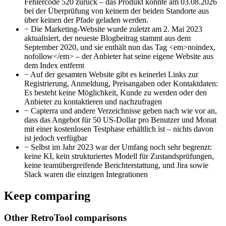
Fehlercode 520 zurück – das Produkt konnte am 03.08.2026
bei der Überprüfung von keinem der beiden Standorte aus
über keinen der Pfade geladen werden.
−
Die Marketing-Website wurde zuletzt am 2. Mai 2023
aktualisiert, der neueste Blogbeitrag stammt aus dem
September 2020, und sie enthält nun das Tag <em>noindex,
nofollow</em> – der Anbieter hat seine eigene Website aus
dem Index entfernt
−
Auf der gesamten Website gibt es keinerlei Links zur
Registrierung, Anmeldung, Preisangaben oder Kontaktdaten:
Es besteht keine Möglichkeit, Kunde zu werden oder den
Anbieter zu kontaktieren und nachzufragen
−
Capterra und andere Verzeichnisse geben nach wie vor an,
dass das Angebot für 50 US-Dollar pro Benutzer und Monat
mit einer kostenlosen Testphase erhältlich ist – nichts davon
ist jedoch verfügbar
−
Selbst im Jahr 2023 war der Umfang noch sehr begrenzt:
keine KI, kein strukturiertes Modell für Zustandsprüfungen,
keine teamübergreifende Berichterstattung, und Jira sowie
Slack waren die einzigen Integrationen
Keep comparing
Other RetroTool comparisons