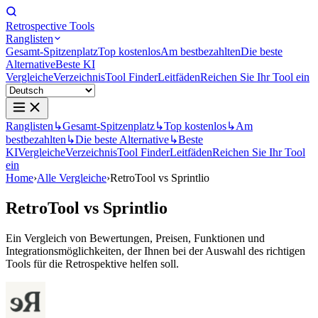
Retrospective Tools
Ranglisten
Gesamt-Spitzenplatz
Top kostenlos
Am bestbezahlten
Die beste
Alternative
Beste KI
Vergleiche
Verzeichnis
Tool Finder
Leitfäden
Reichen Sie Ihr Tool ein
Ranglisten
↳
Gesamt-Spitzenplatz
↳
Top kostenlos
↳
Am
bestbezahlten
↳
Die beste Alternative
↳
Beste
KI
Vergleiche
Verzeichnis
Tool Finder
Leitfäden
Reichen Sie Ihr Tool
ein
Home
›
Alle Vergleiche
›
RetroTool vs Sprintlio
RetroTool
vs
Sprintlio
Ein Vergleich von Bewertungen, Preisen, Funktionen und
Integrationsmöglichkeiten, der Ihnen bei der Auswahl des richtigen
Tools für die Retrospektive helfen soll.