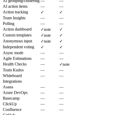
AI grouping/clustering
—
—
AI action items
—
—
Action tracking
✓
✓
Team Insights
—
—
Polling
—
—
Action dashboard
✓
note
✓
Custom templates
✓
note
✓
Anonymous input
✓
note
✓
Independent voting
✓
✓
Async mode
—
—
Agile Estimations
—
—
Health Checks
—
✓
note
Team Kudos
—
—
Whiteboard
—
—
Integrations
Asana
—
—
Azure DevOps
—
—
Basecamp
—
—
ClickUp
—
—
Confluence
—
—