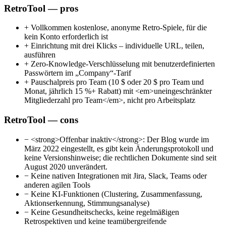
RetroTool — pros
+
Vollkommen kostenlose, anonyme Retro-Spiele, für die
kein Konto erforderlich ist
+
Einrichtung mit drei Klicks – individuelle URL, teilen,
ausführen
+
Zero-Knowledge-Verschlüsselung mit benutzerdefinierten
Passwörtern im „Company“-Tarif
+
Pauschalpreis pro Team (10 $ oder 20 $ pro Team und
Monat, jährlich 15 %+ Rabatt) mit <em>uneingeschränkter
Mitgliederzahl pro Team</em>, nicht pro Arbeitsplatz
RetroTool — cons
−
<strong>Offenbar inaktiv</strong>: Der Blog wurde im
März 2022 eingestellt, es gibt kein Änderungsprotokoll und
keine Versionshinweise; die rechtlichen Dokumente sind seit
August 2020 unverändert.
−
Keine nativen Integrationen mit Jira, Slack, Teams oder
anderen agilen Tools
−
Keine KI-Funktionen (Clustering, Zusammenfassung,
Aktionserkennung, Stimmungsanalyse)
−
Keine Gesundheitschecks, keine regelmäßigen
Retrospektiven und keine teamübergreifende