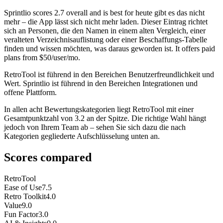
Sprintlio
scores
2.7
overall and is best for heute gibt es das nicht
mehr – die App lässt sich nicht mehr laden. Dieser Eintrag richtet
sich an Personen, die den Namen in einem alten Vergleich, einer
veralteten Verzeichnisauflistung oder einer Beschaffungs-Tabelle
finden und wissen möchten, was daraus geworden ist. It offers paid
plans from $50/user/mo.
RetroTool ist führend in den Bereichen Benutzerfreundlichkeit und
Wert. Sprintlio ist führend in den Bereichen Integrationen und
offene Plattform.
In allen acht Bewertungskategorien liegt RetroTool mit einer
Gesamtpunktzahl von 3.2 an der Spitze. Die richtige Wahl hängt
jedoch von Ihrem Team ab – sehen Sie sich dazu die nach
Kategorien gegliederte Aufschlüsselung unten an.
Scores compared
RetroTool
Ease of Use
7.5
Retro Toolkit
4.0
Value
9.0
Fun Factor
3.0