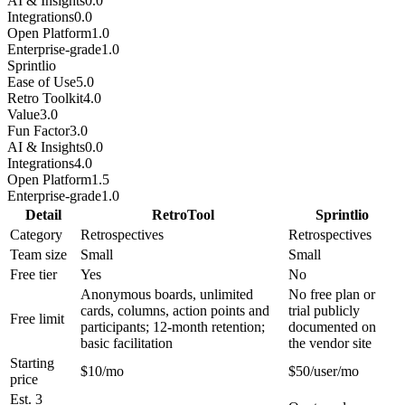
AI & Insights
0.0
Integrations
0.0
Open Platform
1.0
Enterprise-grade
1.0
Sprintlio
Ease of Use
5.0
Retro Toolkit
4.0
Value
3.0
Fun Factor
3.0
AI & Insights
0.0
Integrations
4.0
Open Platform
1.5
Enterprise-grade
1.0
Detail
RetroTool
Sprintlio
Category
Retrospectives
Retrospectives
Team size
Small
Small
Free tier
Yes
No
Anonymous boards, unlimited
No free plan or
cards, columns, action points and
trial publicly
Free limit
participants; 12-month retention;
documented on
basic facilitation
the vendor site
Starting
$10/mo
$50/user/mo
price
Est. 3