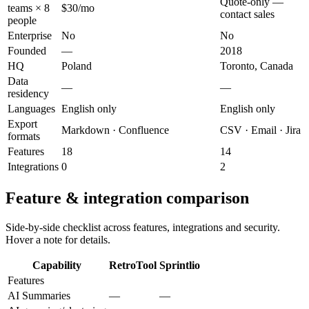
Quote-only —
teams × 8
$30/mo
contact sales
people
Enterprise
No
No
Founded
—
2018
HQ
Poland
Toronto, Canada
Data
—
—
residency
Languages
English only
English only
Export
Markdown · Confluence
CSV · Email · Jira
formats
Features
18
14
Integrations
0
2
Feature & integration comparison
Side-by-side checklist across features, integrations and security.
Hover a note for details.
Capability
RetroTool
Sprintlio
Features
AI Summaries
—
—