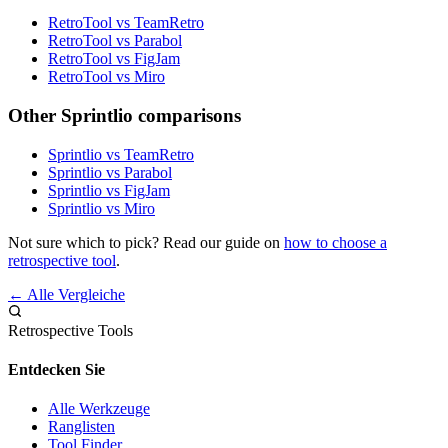
RetroTool vs TeamRetro
RetroTool vs Parabol
RetroTool vs FigJam
RetroTool vs Miro
Other Sprintlio comparisons
Sprintlio vs TeamRetro
Sprintlio vs Parabol
Sprintlio vs FigJam
Sprintlio vs Miro
Not sure which to pick? Read our guide on
how to choose a
retrospective tool
.
← Alle Vergleiche
Retrospective Tools
Entdecken Sie
Alle Werkzeuge
Ranglisten
Tool Finder