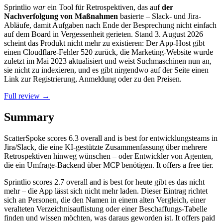
Sprintlio
war
ein Tool für Retrospektiven, das auf
der
Nachverfolgung von Maßnahmen
basierte – Slack- und Jira-
Abläufe, damit Aufgaben nach Ende der Besprechung nicht einfach
auf dem Board in Vergessenheit gerieten. Stand 3. August 2026
scheint das Produkt nicht mehr zu existieren: Der App-Host gibt
einen Cloudflare-Fehler 520 zurück, die Marketing-Website wurde
zuletzt im Mai 2023 aktualisiert und weist Suchmaschinen nun an,
sie nicht zu indexieren, und es gibt nirgendwo auf der Seite einen
Link zur Registrierung, Anmeldung oder zu den Preisen.
Full review →
Summary
ScatterSpoke
scores
6.3
overall and is best for entwicklungsteams in
Jira/Slack, die eine KI-gestützte Zusammenfassung über mehrere
Retrospektiven hinweg wünschen – oder Entwickler von Agenten,
die ein Umfrage-Backend über MCP benötigen. It offers a free tier.
Sprintlio
scores
2.7
overall and is best for heute gibt es das nicht
mehr – die App lässt sich nicht mehr laden. Dieser Eintrag richtet
sich an Personen, die den Namen in einem alten Vergleich, einer
veralteten Verzeichnisauflistung oder einer Beschaffungs-Tabelle
finden und wissen möchten, was daraus geworden ist. It offers paid