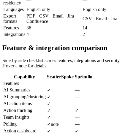
—
—
residency
Languages
English only
English only
Export
PDF · CSV · Email · Jira ·
CSV · Email · Jira
formats
Confluence
Features
36
14
Integrations
4
2
Feature & integration comparison
Side-by-side checklist across features, integrations and security.
Hover a note for details.
Capability
ScatterSpoke
Sprintlio
Features
AI Summaries
—
✓
AI grouping/clustering
—
✓
AI action items
—
✓
Action tracking
✓
✓
Team Insights
—
✓
Polling
—
✓
note
Action dashboard
✓
✓