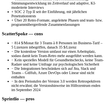
Stimmungsentwicklung im Zeitverlauf und adaptive, KI-
moderierte Interviews
+
SOC 2 Typ II seit der Einführung, mit jährlichen
Penetrationstests
+
Über 20 Retro-Formate, angeleitete Phasen und team- bzw.
programmübergreifende Zusammenfassungen
ScatterSpoke — cons
−
814 $/Monat für 3 Teams à 8 Personen im Business-Tarif –
5 Lizenzen inbegriffen, danach 35 $/Lizenz
−
Die kostenlose Version umfasst nur einen Arbeitsplatz,
sodass damit kein Team-Retro mehr ausgeführt werden kann.
−
Kein spezielles Modell für Gesundheitschecks, keine Team-
Radare und keine Umfrage zur psychologischen Sicherheit
−
Die Integrationen beschränken sich auf Jira, Slack und
Teams – GitHub, Azure DevOps oder Linear sind nicht
enthalten
−
In den Preisstufen der Version 3.0 werden Retrospektiven
nicht erwähnt; die Versionshinweise im Hilfezentrum enden
im September 2024
Sprintlio — pros