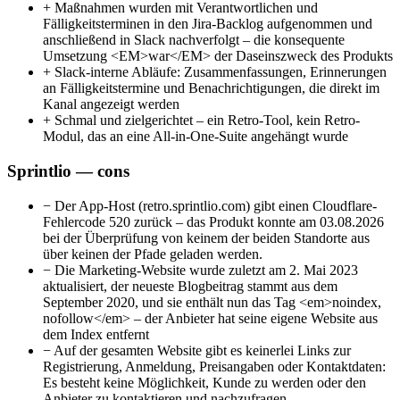
+
Maßnahmen wurden mit Verantwortlichen und
Fälligkeitsterminen in den Jira-Backlog aufgenommen und
anschließend in Slack nachverfolgt – die konsequente
Umsetzung <EM>war</EM> der Daseinszweck des Produkts
+
Slack-interne Abläufe: Zusammenfassungen, Erinnerungen
an Fälligkeitstermine und Benachrichtigungen, die direkt im
Kanal angezeigt werden
+
Schmal und zielgerichtet – ein Retro-Tool, kein Retro-
Modul, das an eine All-in-One-Suite angehängt wurde
Sprintlio — cons
−
Der App-Host (retro.sprintlio.com) gibt einen Cloudflare-
Fehlercode 520 zurück – das Produkt konnte am 03.08.2026
bei der Überprüfung von keinem der beiden Standorte aus
über keinen der Pfade geladen werden.
−
Die Marketing-Website wurde zuletzt am 2. Mai 2023
aktualisiert, der neueste Blogbeitrag stammt aus dem
September 2020, und sie enthält nun das Tag <em>noindex,
nofollow</em> – der Anbieter hat seine eigene Website aus
dem Index entfernt
−
Auf der gesamten Website gibt es keinerlei Links zur
Registrierung, Anmeldung, Preisangaben oder Kontaktdaten:
Es besteht keine Möglichkeit, Kunde zu werden oder den
Anbieter zu kontaktieren und nachzufragen