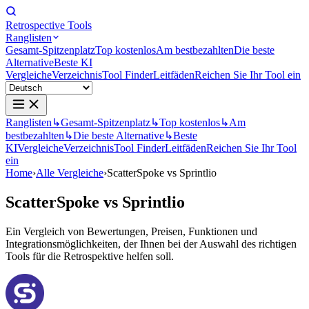
Retrospective Tools
Ranglisten
Gesamt-Spitzenplatz
Top kostenlos
Am bestbezahlten
Die beste
Alternative
Beste KI
Vergleiche
Verzeichnis
Tool Finder
Leitfäden
Reichen Sie Ihr Tool ein
Ranglisten
↳
Gesamt-Spitzenplatz
↳
Top kostenlos
↳
Am
bestbezahlten
↳
Die beste Alternative
↳
Beste
KI
Vergleiche
Verzeichnis
Tool Finder
Leitfäden
Reichen Sie Ihr Tool
ein
Home
›
Alle Vergleiche
›
ScatterSpoke vs Sprintlio
ScatterSpoke
vs
Sprintlio
Ein Vergleich von Bewertungen, Preisen, Funktionen und
Integrationsmöglichkeiten, der Ihnen bei der Auswahl des richtigen
Tools für die Retrospektive helfen soll.