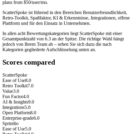
plans from $50/user/mo.
ScatterSpoke ist führend in den Bereichen Benutzerfreundlichkeit,
Retro-Toolkit, Spaßfaktor, KI & Erkenntnisse, Integrationen, offene
Plattform und für den Einsatz in Unternehmen.
In allen acht Bewertungskategorien liegt ScatterSpoke mit einer
Gesamtpunktzahl von 6.3 an der Spitze. Die richtige Wahl hängt
jedoch von Ihrem Team ab – sehen Sie sich dazu die nach
Kategorien gegliederte Aufschlüsselung unten an.
Scores compared
ScatterSpoke
Ease of Use
8.0
Retro Toolkit
7.0
Value
3.0
Fun Factor
4.0
AI & Insights
9.0
Integrations
5.0
Open Platform
8.0
Enterprise-grade
6.0
Sprintlio
Ease of Use
5.0