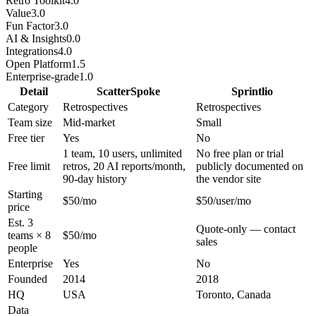
Retro Toolkit
4.0
Value
3.0
Fun Factor
3.0
AI & Insights
0.0
Integrations
4.0
Open Platform
1.5
Enterprise-grade
1.0
Detail
ScatterSpoke
Sprintlio
Category
Retrospectives
Retrospectives
Team size
Mid-market
Small
Free tier
Yes
No
1 team, 10 users, unlimited
No free plan or trial
Free limit
retros, 20 AI reports/month,
publicly documented on
90-day history
the vendor site
Starting
$50/mo
$50/user/mo
price
Est. 3
Quote-only — contact
teams × 8
$50/mo
sales
people
Enterprise
Yes
No
Founded
2014
2018
HQ
USA
Toronto, Canada
Data