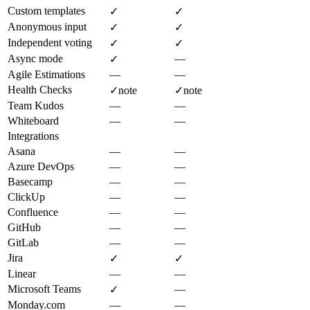
Custom templates
✓
✓
Anonymous input
✓
✓
Independent voting
✓
✓
Async mode
—
✓
Agile Estimations
—
—
Health Checks
✓
note
✓
note
Team Kudos
—
—
Whiteboard
—
—
Integrations
Asana
—
—
Azure DevOps
—
—
Basecamp
—
—
ClickUp
—
—
Confluence
—
—
GitHub
—
—
GitLab
—
—
Jira
✓
✓
Linear
—
—
Microsoft Teams
—
✓
Monday.com
—
—