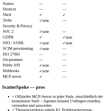
Notion
—
—
Shortcut
—
—
Slack
✓
✓
Trello
—
✓
note
Security & Privacy
SOC 2
—
✓
note
GDPR
✓
✓
note
SSO / SAML
✓
note
✓
note
SCIM provisioning
—
✓
note
ISO 27001
—
—
On-premises
—
—
Public API
—
✓
note
Webhooks
—
✓
note
MCP server
—
✓
ScatterSpoke — pros
+
Offizieller MCP-Server in jeder Stufe, einschließlich der
kostenlosen Stufe – Agenten können Umfragen erstellen,
versenden und auswerten
+
Themenextraktion mittels KI, Problemerkennung,