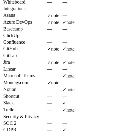
Whiteboard
—
—
Integrations
Asana
—
✓
note
Azure DevOps
✓
note
✓
note
Basecamp
—
—
ClickUp
—
—
Confluence
—
—
GitHub
✓
note
✓
note
GitLab
—
—
Jira
✓
note
✓
note
Linear
—
—
Microsoft Teams
—
✓
note
Monday.com
—
✓
note
Notion
—
✓
note
Shortcut
—
—
Slack
—
✓
Trello
—
✓
note
Security & Privacy
SOC 2
—
—
GDPR
—
✓