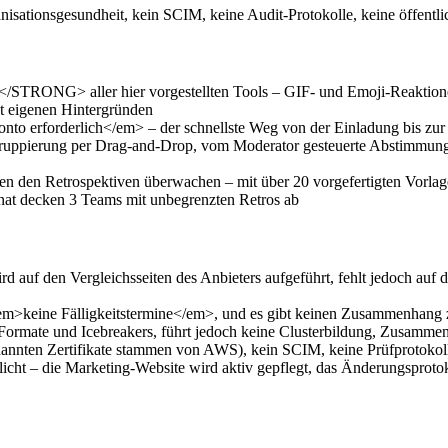
isationsgesundheit, kein SCIM, keine Audit-Protokolle, keine öffent
STRONG> aller hier vorgestellten Tools – GIF- und Emoji-Reaktione
t eigenen Hintergründen
to erforderlich</em> – der schnellste Weg von der Einladung bis zur 
Gruppierung per Drag-and-Drop, vom Moderator gesteuerte Abstimmun
hen den Retrospektiven überwachen – mit über 20 vorgefertigten Vorl
nat decken 3 Teams mit unbegrenzten Retros ab
wird auf den Vergleichsseiten des Anbieters aufgeführt, fehlt jedoch auf
m>keine Fälligkeitstermine</em>, und es gibt keinen Zusammenhang zwi
rt Formate und Icebreakers, führt jedoch keine Clusterbildung, Zusam
annten Zertifikate stammen von AWS), kein SCIM, keine Prüfprotokolle
cht – die Marketing-Website wird aktiv gepflegt, das Änderungsprotok