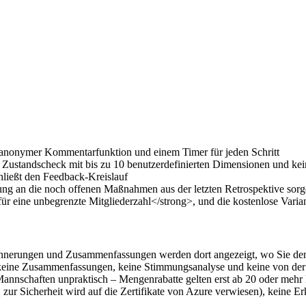
r anonymer Kommentarfunktion und einem Timer für jeden Schritt
r Zustandscheck mit bis zu 10 benutzerdefinierten Dimensionen und kei
ließt den Feedback-Kreislauf
g an die noch offenen Maßnahmen aus der letzten Retrospektive sorge
eine unbegrenzte Mitgliederzahl</strong>, und die kostenlose Variante
rinnerungen und Zusammenfassungen werden dort angezeigt, wo Sie de
t keine Zusammenfassungen, keine Stimmungsanalyse und keine von de
Mannschaften unpraktisch – Mengenrabatte gelten erst ab 20 oder meh
ur Sicherheit wird auf die Zertifikate von Azure verwiesen), keine E