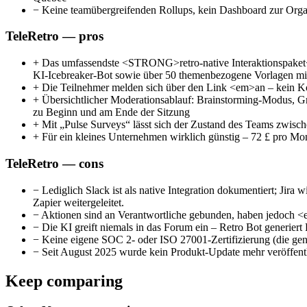
−
Keine teamübergreifenden Rollups, kein Dashboard zur Organ
TeleRetro — pros
+
Das umfassendste <STRONG>retro-native Interaktionspaket</
KI-Icebreaker-Bot sowie über 50 themenbezogene Vorlagen mi
+
Die Teilnehmer melden sich über den Link <em>an – kein Kon
+
Übersichtlicher Moderationsablauf: Brainstorming-Modus, 
zu Beginn und am Ende der Sitzung
+
Mit „Pulse Surveys“ lässt sich der Zustand des Teams zwisc
+
Für ein kleines Unternehmen wirklich günstig – 72 £ pro Mo
TeleRetro — cons
−
Lediglich Slack ist als native Integration dokumentiert; Jira 
Zapier weitergeleitet.
−
Aktionen sind an Verantwortliche gebunden, haben jedoch <e
−
Die KI greift niemals in das Forum ein – Retro Bot generie
−
Keine eigene SOC 2- oder ISO 27001-Zertifizierung (die gen
−
Seit August 2025 wurde kein Produkt-Update mehr veröffentli
Keep comparing