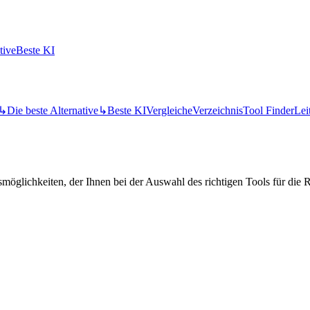
tive
Beste KI
↳
Die beste Alternative
↳
Beste KI
Vergleiche
Verzeichnis
Tool Finder
Lei
öglichkeiten, der Ihnen bei der Auswahl des richtigen Tools für die Re