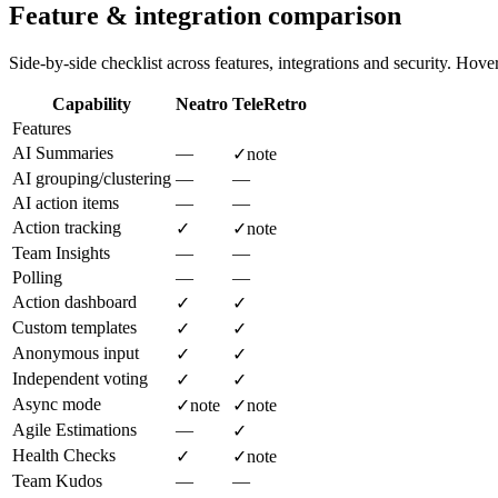
Feature & integration comparison
Side-by-side checklist across features, integrations and security. Hover 
Capability
Neatro
TeleRetro
Features
AI Summaries
—
✓
note
AI grouping/clustering
—
—
AI action items
—
—
Action tracking
✓
✓
note
Team Insights
—
—
Polling
—
—
Action dashboard
✓
✓
Custom templates
✓
✓
Anonymous input
✓
✓
Independent voting
✓
✓
Async mode
✓
note
✓
note
Agile Estimations
—
✓
Health Checks
✓
✓
note
Team Kudos
—
—