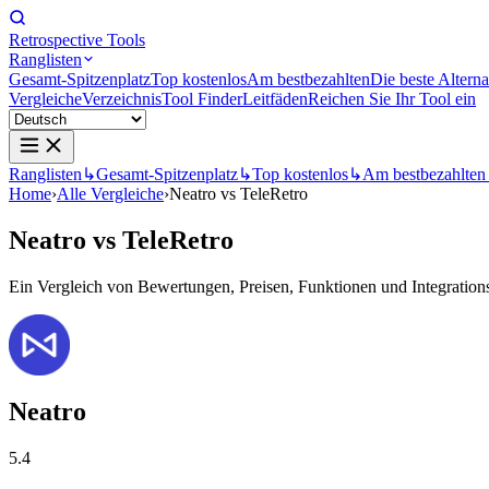
Retrospective Tools
Ranglisten
Gesamt-Spitzenplatz
Top kostenlos
Am bestbezahlten
Die beste Alterna
Vergleiche
Verzeichnis
Tool Finder
Leitfäden
Reichen Sie Ihr Tool ein
Ranglisten
↳
Gesamt-Spitzenplatz
↳
Top kostenlos
↳
Am bestbezahlten
Home
›
Alle Vergleiche
›
Neatro vs TeleRetro
Neatro
vs
TeleRetro
Ein Vergleich von Bewertungen, Preisen, Funktionen und Integrationsm
Neatro
5.4