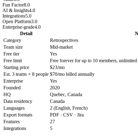
Fun Factor
8.0
AI & Insights
4.0
Integrations
5.0
Open Platform
3.0
Enterprise-grade
4.0
Detail
N
Category
Retrospectives
Team size
Mid-market
Free tier
Yes
Free limit
Free forever for up to 10 members, unlimited 
Starting price
$23/mo
Est. 3 teams × 8 people
$70/mo billed annually
Enterprise
Yes
Founded
2020
HQ
Quebec, Canada
Data residency
Canada
Languages
2 (English, French)
Export formats
PDF · CSV · Jira
Features
27
Integrations
5