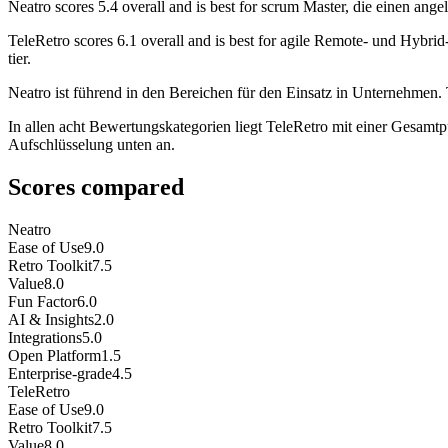
Neatro
scores
5.4
overall and is best for scrum Master, die einen ange
TeleRetro
scores
6.1
overall and is best for agile Remote- und Hybri
tier.
Neatro ist führend in den Bereichen für den Einsatz in Unternehmen. 
In allen acht Bewertungskategorien liegt TeleRetro mit einer Gesamtp
Aufschlüsselung unten an.
Scores compared
Neatro
Ease of Use
9.0
Retro Toolkit
7.5
Value
8.0
Fun Factor
6.0
AI & Insights
2.0
Integrations
5.0
Open Platform
1.5
Enterprise-grade
4.5
TeleRetro
Ease of Use
9.0
Retro Toolkit
7.5
Value
8.0