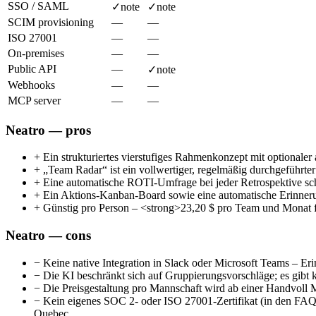
SSO / SAML
✓
note
✓
note
SCIM provisioning
—
—
ISO 27001
—
—
On-premises
—
—
Public API
—
✓
note
Webhooks
—
—
MCP server
—
—
Neatro — pros
+
Ein strukturiertes vierstufiges Rahmenkonzept mit optionale
+
„Team Radar“ ist ein vollwertiger, regelmäßig durchgeführte
+
Eine automatische ROTI-Umfrage bei jeder Retrospektive sch
+
Ein Aktions-Kanban-Board sowie eine automatische Erinnerun
+
Günstig pro Person – <strong>23,20 $ pro Team und Monat für 
Neatro — cons
−
Keine native Integration in Slack oder Microsoft Teams – E
−
Die KI beschränkt sich auf Gruppierungsvorschläge; es gib
−
Die Preisgestaltung pro Mannschaft wird ab einer Handvoll 
−
Kein eigenes SOC 2- oder ISO 27001-Zertifikat (in den FAQ z
Quebec