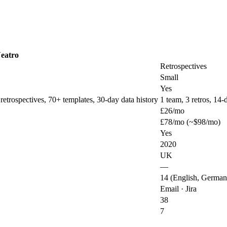
eatro
Retrospectives
Small
Yes
retrospectives, 70+ templates, 30-day data history
1 team, 3 retros, 14-
£26/mo
£78/mo (~$98/mo)
Yes
2020
UK
—
14 (English, German
Email · Jira
38
7