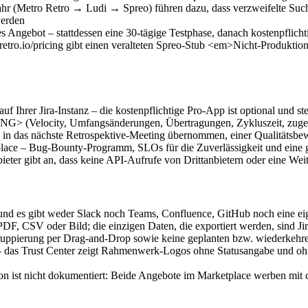
 (Metro Retro → Ludi → Spreo) führen dazu, dass verzweifelte Suche
werden
s Angebot – stattdessen eine 30-tägige Testphase, danach kostenpflicht
roretro.io/pricing gibt einen veralteten Spreo-Stub <em>Nicht-Produkti
 Ihrer Jira-Instanz – die kostenpflichtige Pro-App ist optional und stel
Velocity, Umfangsänderungen, Übertragungen, Zykluszeit, zugesagte 
n das nächste Retrospektive-Meeting übernommen, einer Qualitätsbewe
ace – Bug-Bounty-Programm, SLOs für die Zuverlässigkeit und eine gar
ter gibt an, dass keine API-Aufrufe von Drittanbietern oder eine Weit
z, und es gibt weder Slack noch Teams, Confluence, GitHub noch eine 
CSV oder Bild; die einzigen Daten, die exportiert werden, sind Jir
uppierung per Drag-and-Drop sowie keine geplanten bzw. wiederkehr
– das Trust Center zeigt Rahmenwerk-Logos ohne Statusangabe und ohn
on ist nicht dokumentiert: Beide Angebote im Marketplace werben mit