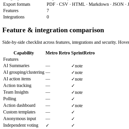
Export formats
PDF · CSV · HTML · Markdown · JSON · J
Features
7
Integrations
0
Feature & integration comparison
Side-by-side checklist across features, integrations and security. Hover 
Capability
Metro Retro
SprintRetro
Features
AI Summaries
—
✓
note
AI grouping/clustering
—
✓
note
AI action items
—
✓
note
Action tracking
—
✓
Team Insights
—
✓
note
Polling
—
✓
Action dashboard
—
✓
note
Custom templates
—
✓
Anonymous input
—
✓
Independent voting
✓
✓