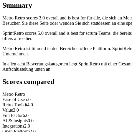
Summary
Metro Retro
scores
3.0
overall and is best for für alle, die sich an
Besuchen Sie diese Seite oder wenden Sie sich stattdessen an eine spez
SprintRetro
scores
5.0
overall and is best for scrum-Teams, die bereit
offers a free tier.
Metro Retro ist führend in den Bereichen offene Plattform. SprintRetr
Unternehmen.
In allen acht Bewertungskategorien liegt SprintRetro mit einer Gesam
Aufschlüsselung unten an.
Scores compared
Metro Retro
Ease of Use
5.0
Retro Toolkit
4.0
Value
3.0
Fun Factor
6.0
AI & Insights
0.0
Integrations
2.0
Open Platform
2.0