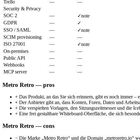
Trello
—
—
Security & Privacy
SOC 2
—
✓
note
GDPR
—
✓
SSO / SAML
—
✓
note
SCIM provisioning
—
—
ISO 27001
—
✓
note
On-premises
—
—
Public API
—
—
Webhooks
—
—
MCP server
—
—
Metro Retro — pros
+
Das Produkt, an das Sie sich erinnern, gibt es noch immer –
+
Der Anbieter gibt an, dass Konten, Foren, Daten und Arbeits
+
Die verspielten Vorlagen, den Sitzungszeitmesser und die I
+
Eine frei gestaltbare Whiteboard-Oberfläche, die sich besond
Metro Retro — cons
−
Die Marke „Metro Retro“ und die Domain „metroretro.io“ werde