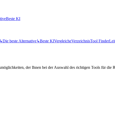
tive
Beste KI
↳
Die beste Alternative
↳
Beste KI
Vergleiche
Verzeichnis
Tool Finder
Lei
öglichkeiten, der Ihnen bei der Auswahl des richtigen Tools für die Re