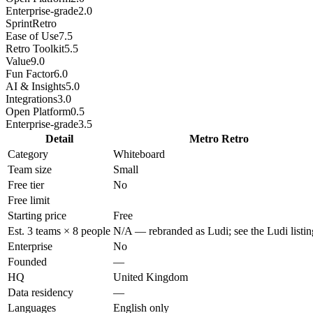
Enterprise-grade
2.0
SprintRetro
Ease of Use
7.5
Retro Toolkit
5.5
Value
9.0
Fun Factor
6.0
AI & Insights
5.0
Integrations
3.0
Open Platform
0.5
Enterprise-grade
3.5
Detail
Metro Retro
Category
Whiteboard
Team size
Small
Free tier
No
Free limit
Starting price
Free
Est. 3 teams × 8 people
N/A — rebranded as Ludi; see the Ludi listin
Enterprise
No
Founded
—
HQ
United Kingdom
Data residency
—
Languages
English only