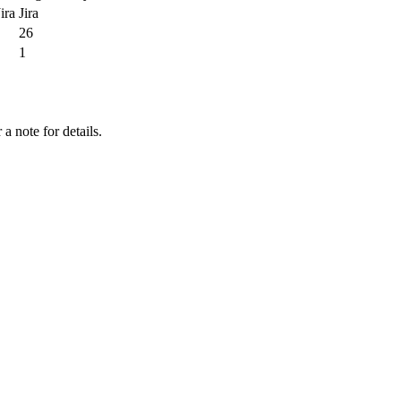
ira
Jira
26
1
a note for details.