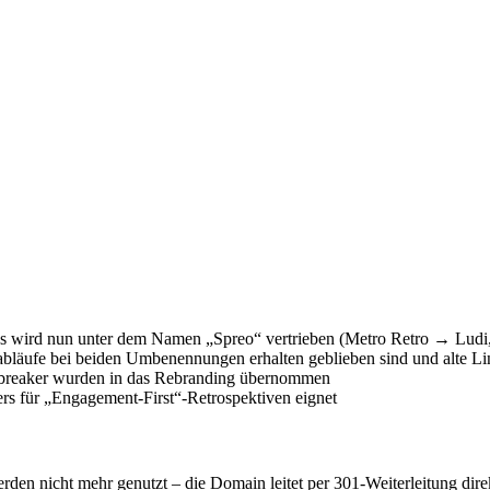
 es wird nun unter dem Namen „Spreo“ vertrieben (Metro Retro → Ludi,
abläufe bei beiden Umbenennungen erhalten geblieben sind und alte Lin
cebreaker wurden in das Rebranding übernommen
ers für „Engagement-First“-Retrospektiven eignet
n nicht mehr genutzt – die Domain leitet per 301-Weiterleitung direkt