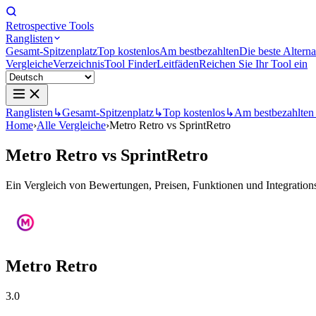
Retrospective Tools
Ranglisten
Gesamt-Spitzenplatz
Top kostenlos
Am bestbezahlten
Die beste Alterna
Vergleiche
Verzeichnis
Tool Finder
Leitfäden
Reichen Sie Ihr Tool ein
Ranglisten
↳
Gesamt-Spitzenplatz
↳
Top kostenlos
↳
Am bestbezahlten
Home
›
Alle Vergleiche
›
Metro Retro vs SprintRetro
Metro Retro
vs
SprintRetro
Ein Vergleich von Bewertungen, Preisen, Funktionen und Integrationsm
Metro Retro
3.0