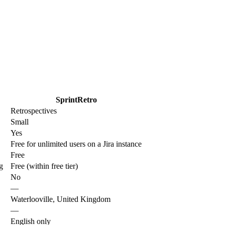
SprintRetro
Retrospectives
Small
Yes
Free for unlimited users on a Jira instance
Free
g
Free (within free tier)
No
—
Waterlooville, United Kingdom
—
English only