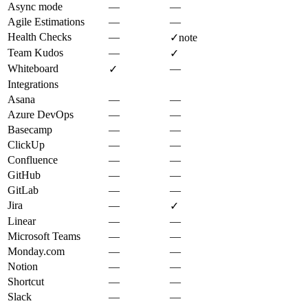
Async mode
—
—
Agile Estimations
—
—
Health Checks
—
✓
note
Team Kudos
—
✓
Whiteboard
—
✓
Integrations
Asana
—
—
Azure DevOps
—
—
Basecamp
—
—
ClickUp
—
—
Confluence
—
—
GitHub
—
—
GitLab
—
—
Jira
—
✓
Linear
—
—
Microsoft Teams
—
—
Monday.com
—
—
Notion
—
—
Shortcut
—
—
Slack
—
—