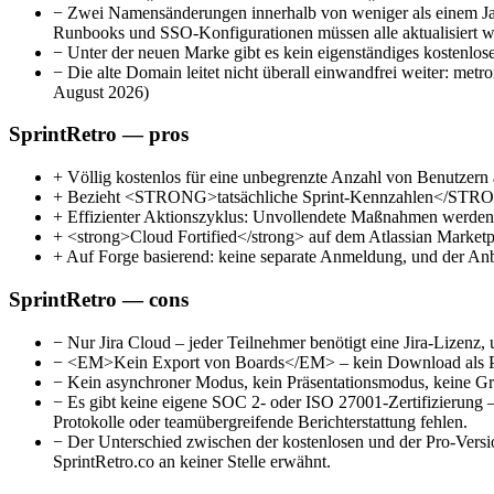
−
Zwei Namensänderungen innerhalb von weniger als einem Jahr
Runbooks und SSO-Konfigurationen müssen alle aktualisiert 
−
Unter der neuen Marke gibt es kein eigenständiges kostenlose
−
Die alte Domain leitet nicht überall einwandfrei weiter: met
August 2026)
SprintRetro — pros
+
Völlig kostenlos für eine unbegrenzte Anzahl von Benutzern auf
+
Bezieht <STRONG>tatsächliche Sprint-Kennzahlen</STRONG> (
+
Effizienter Aktionszyklus: Unvollendete Maßnahmen werden i
+
<strong>Cloud Fortified</strong> auf dem Atlassian Marketpl
+
Auf Forge basierend: keine separate Anmeldung, und der Anbie
SprintRetro — cons
−
Nur Jira Cloud – jeder Teilnehmer benötigt eine Jira-Lizen
−
<EM>Kein Export von Boards</EM> – kein Download als PDF, 
−
Kein asynchroner Modus, kein Präsentationsmodus, keine Gr
−
Es gibt keine eigene SOC 2- oder ISO 27001-Zertifizierung 
Protokolle oder teamübergreifende Berichterstattung fehlen.
−
Der Unterschied zwischen der kostenlosen und der Pro-Versi
SprintRetro.co an keiner Stelle erwähnt.