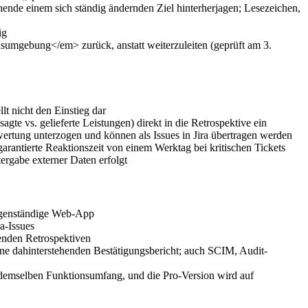
nde einem sich ständig ändernden Ziel hinterherjagen; Lesezeichen,
ig
onsumgebung</em> zurück, anstatt weiterzuleiten (geprüft am 3.
lt nicht den Einstieg dar
vs. gelieferte Leistungen) direkt in die Retrospektive ein
rtung unterzogen und können als Issues in Jira übertragen werden
antierte Reaktionszeit von einem Werktag bei kritischen Tickets
ergabe externer Daten erfolgt
eigenständige Web-App
a-Issues
enden Retrospektiven
e dahinterstehenden Bestätigungsbericht; auch SCIM, Audit-
 demselben Funktionsumfang, und die Pro-Version wird auf