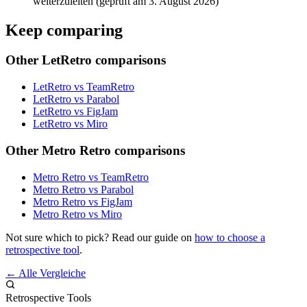
weiterzuleiten (geprüft am 3. August 2026)
Keep comparing
Other LetRetro comparisons
LetRetro vs TeamRetro
LetRetro vs Parabol
LetRetro vs FigJam
LetRetro vs Miro
Other Metro Retro comparisons
Metro Retro vs TeamRetro
Metro Retro vs Parabol
Metro Retro vs FigJam
Metro Retro vs Miro
Not sure which to pick? Read our guide on
how to choose a
retrospective tool
.
← Alle Vergleiche
Retrospective Tools