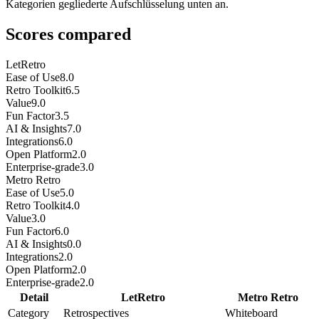
Kategorien gegliederte Aufschlüsselung unten an.
Scores compared
LetRetro
Ease of Use
8.0
Retro Toolkit
6.5
Value
9.0
Fun Factor
3.5
AI & Insights
7.0
Integrations
6.0
Open Platform
2.0
Enterprise-grade
3.0
Metro Retro
Ease of Use
5.0
Retro Toolkit
4.0
Value
3.0
Fun Factor
6.0
AI & Insights
0.0
Integrations
2.0
Open Platform
2.0
Enterprise-grade
2.0
Detail
LetRetro
Metro Retro
Category
Retrospectives
Whiteboard