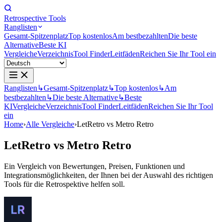
Retrospective Tools
Ranglisten
Gesamt-Spitzenplatz
Top kostenlos
Am bestbezahlten
Die beste
Alternative
Beste KI
Vergleiche
Verzeichnis
Tool Finder
Leitfäden
Reichen Sie Ihr Tool ein
Ranglisten
↳
Gesamt-Spitzenplatz
↳
Top kostenlos
↳
Am
bestbezahlten
↳
Die beste Alternative
↳
Beste
KI
Vergleiche
Verzeichnis
Tool Finder
Leitfäden
Reichen Sie Ihr Tool
ein
Home
›
Alle Vergleiche
›
LetRetro vs Metro Retro
LetRetro
vs
Metro Retro
Ein Vergleich von Bewertungen, Preisen, Funktionen und
Integrationsmöglichkeiten, der Ihnen bei der Auswahl des richtigen
Tools für die Retrospektive helfen soll.