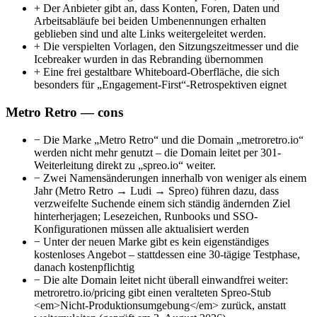
+
Der Anbieter gibt an, dass Konten, Foren, Daten und
Arbeitsabläufe bei beiden Umbenennungen erhalten
geblieben sind und alte Links weitergeleitet werden.
+
Die verspielten Vorlagen, den Sitzungszeitmesser und die
Icebreaker wurden in das Rebranding übernommen
+
Eine frei gestaltbare Whiteboard-Oberfläche, die sich
besonders für „Engagement-First“-Retrospektiven eignet
Metro Retro — cons
−
Die Marke „Metro Retro“ und die Domain „metroretro.io“
werden nicht mehr genutzt – die Domain leitet per 301-
Weiterleitung direkt zu „spreo.io“ weiter.
−
Zwei Namensänderungen innerhalb von weniger als einem
Jahr (Metro Retro → Ludi → Spreo) führen dazu, dass
verzweifelte Suchende einem sich ständig ändernden Ziel
hinterherjagen; Lesezeichen, Runbooks und SSO-
Konfigurationen müssen alle aktualisiert werden
−
Unter der neuen Marke gibt es kein eigenständiges
kostenloses Angebot – stattdessen eine 30-tägige Testphase,
danach kostenpflichtig
−
Die alte Domain leitet nicht überall einwandfrei weiter:
metroretro.io/pricing gibt einen veralteten Spreo-Stub
<em>Nicht-Produktionsumgebung</em> zurück, anstatt