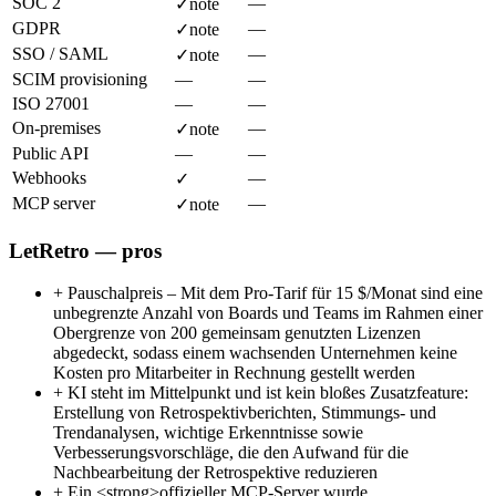
SOC 2
—
✓
note
GDPR
—
✓
note
SSO / SAML
—
✓
note
SCIM provisioning
—
—
ISO 27001
—
—
On-premises
—
✓
note
Public API
—
—
Webhooks
—
✓
MCP server
—
✓
note
LetRetro — pros
+
Pauschalpreis – Mit dem Pro-Tarif für 15 $/Monat sind eine
unbegrenzte Anzahl von Boards und Teams im Rahmen einer
Obergrenze von 200 gemeinsam genutzten Lizenzen
abgedeckt, sodass einem wachsenden Unternehmen keine
Kosten pro Mitarbeiter in Rechnung gestellt werden
+
KI steht im Mittelpunkt und ist kein bloßes Zusatzfeature:
Erstellung von Retrospektivberichten, Stimmungs- und
Trendanalysen, wichtige Erkenntnisse sowie
Verbesserungsvorschläge, die den Aufwand für die
Nachbearbeitung der Retrospektive reduzieren
+
Ein <strong>offizieller MCP-Server wurde