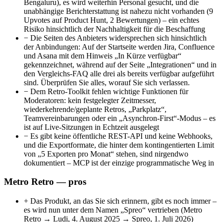
Bengaluru), es wird weiterhin Personal gesucht, und die
unabhängige Berichterstattung ist nahezu nicht vorhanden (9
Upvotes auf Product Hunt, 2 Bewertungen) – ein echtes
Risiko hinsichtlich der Nachhaltigkeit für die Beschaffung
−
Die Seiten des Anbieters widersprechen sich hinsichtlich
der Anbindungen: Auf der Startseite werden Jira, Confluence
und Asana mit dem Hinweis „In Kürze verfügbar“
gekennzeichnet, während auf der Seite „Integrationen“ und in
den Vergleichs-FAQ alle drei als bereits verfügbar aufgeführt
sind. Überprüfen Sie alles, worauf Sie sich verlassen.
−
Dem Retro-Toolkit fehlen wichtige Funktionen für
Moderatoren: kein festgelegter Zeitmesser,
wiederkehrende/geplante Retros, „Parkplatz“,
Teamvereinbarungen oder ein „Asynchron-First“-Modus – es
ist auf Live-Sitzungen in Echtzeit ausgelegt
−
Es gibt keine öffentliche REST-API und keine Webhooks,
und die Exportformate, die hinter dem kontingentierten Limit
von „5 Exporten pro Monat“ stehen, sind nirgendwo
dokumentiert – MCP ist der einzige programmatische Weg in
Metro Retro — pros
+
Das Produkt, an das Sie sich erinnern, gibt es noch immer –
es wird nun unter dem Namen „Spreo“ vertrieben (Metro
Retro → Ludi, 4. August 2025 → Spreo, 1. Juli 2026)