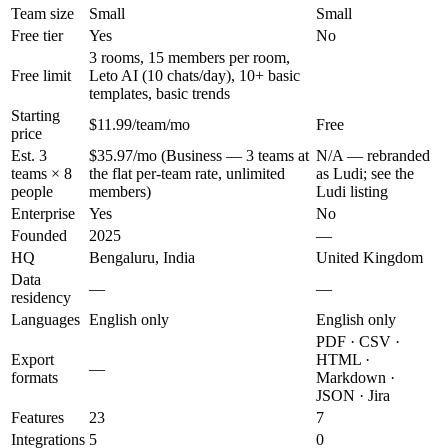
Team size
Small
Small
Free tier
Yes
No
3 rooms, 15 members per room,
Free limit
Leto AI (10 chats/day), 10+ basic
templates, basic trends
Starting
$11.99/team/mo
Free
price
Est. 3
$35.97/mo (Business — 3 teams at
N/A — rebranded
teams × 8
the flat per-team rate, unlimited
as Ludi; see the
people
members)
Ludi listing
Enterprise
Yes
No
Founded
2025
—
HQ
Bengaluru, India
United Kingdom
Data
—
—
residency
Languages
English only
English only
PDF · CSV ·
Export
HTML ·
—
formats
Markdown ·
JSON · Jira
Features
23
7
Integrations
5
0