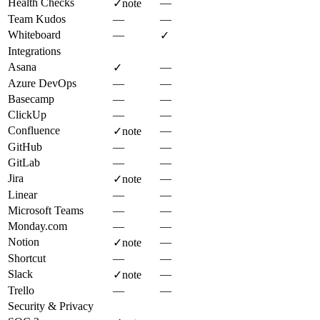
Health Checks
—
✓
note
Team Kudos
—
—
Whiteboard
—
✓
Integrations
Asana
—
✓
Azure DevOps
—
—
Basecamp
—
—
ClickUp
—
—
Confluence
—
✓
note
GitHub
—
—
GitLab
—
—
Jira
—
✓
note
Linear
—
—
Microsoft Teams
—
—
Monday.com
—
—
Notion
—
✓
note
Shortcut
—
—
Slack
—
✓
note
Trello
—
—
Security & Privacy