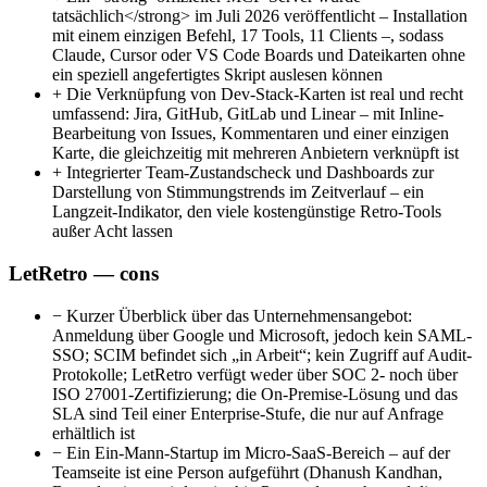
tatsächlich</strong> im Juli 2026 veröffentlicht – Installation
mit einem einzigen Befehl, 17 Tools, 11 Clients –, sodass
Claude, Cursor oder VS Code Boards und Dateikarten ohne
ein speziell angefertigtes Skript auslesen können
+
Die Verknüpfung von Dev-Stack-Karten ist real und recht
umfassend: Jira, GitHub, GitLab und Linear – mit Inline-
Bearbeitung von Issues, Kommentaren und einer einzigen
Karte, die gleichzeitig mit mehreren Anbietern verknüpft ist
+
Integrierter Team-Zustandscheck und Dashboards zur
Darstellung von Stimmungstrends im Zeitverlauf – ein
Langzeit-Indikator, den viele kostengünstige Retro-Tools
außer Acht lassen
LetRetro — cons
−
Kurzer Überblick über das Unternehmensangebot:
Anmeldung über Google und Microsoft, jedoch kein SAML-
SSO; SCIM befindet sich „in Arbeit“; kein Zugriff auf Audit-
Protokolle; LetRetro verfügt weder über SOC 2- noch über
ISO 27001-Zertifizierung; die On-Premise-Lösung und das
SLA sind Teil einer Enterprise-Stufe, die nur auf Anfrage
erhältlich ist
−
Ein Ein-Mann-Startup im Micro-SaaS-Bereich – auf der
Teamseite ist eine Person aufgeführt (Dhanush Kandhan,