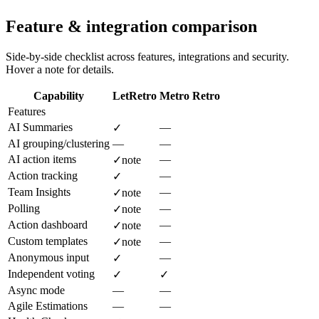
Feature & integration comparison
Side-by-side checklist across features, integrations and security.
Hover a note for details.
Capability
LetRetro
Metro Retro
Features
AI Summaries
—
✓
AI grouping/clustering
—
—
AI action items
—
✓
note
Action tracking
—
✓
Team Insights
—
✓
note
Polling
—
✓
note
Action dashboard
—
✓
note
Custom templates
—
✓
note
Anonymous input
—
✓
Independent voting
✓
✓
Async mode
—
—
Agile Estimations
—
—