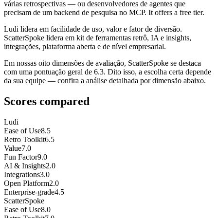
várias retrospectivas — ou desenvolvedores de agentes que
precisam de um backend de pesquisa no MCP. It offers a free tier.
Ludi lidera em facilidade de uso, valor e fator de diversão.
ScatterSpoke lidera em kit de ferramentas retrô, IA e insights,
integrações, plataforma aberta e de nível empresarial.
Em nossas oito dimensões de avaliação, ScatterSpoke se destaca
com uma pontuação geral de 6.3. Dito isso, a escolha certa depende
da sua equipe — confira a análise detalhada por dimensão abaixo.
Scores compared
Ludi
Ease of Use
8.5
Retro Toolkit
6.5
Value
7.0
Fun Factor
9.0
AI & Insights
2.0
Integrations
3.0
Open Platform
2.0
Enterprise-grade
4.5
ScatterSpoke
Ease of Use
8.0