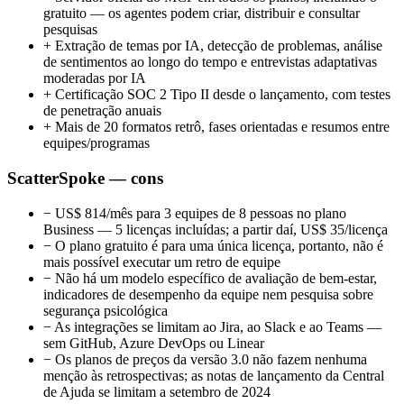
gratuito — os agentes podem criar, distribuir e consultar
pesquisas
+
Extração de temas por IA, detecção de problemas, análise
de sentimentos ao longo do tempo e entrevistas adaptativas
moderadas por IA
+
Certificação SOC 2 Tipo II desde o lançamento, com testes
de penetração anuais
+
Mais de 20 formatos retrô, fases orientadas e resumos entre
equipes/programas
ScatterSpoke — cons
−
US$ 814/mês para 3 equipes de 8 pessoas no plano
Business — 5 licenças incluídas; a partir daí, US$ 35/licença
−
O plano gratuito é para uma única licença, portanto, não é
mais possível executar um retro de equipe
−
Não há um modelo específico de avaliação de bem-estar,
indicadores de desempenho da equipe nem pesquisa sobre
segurança psicológica
−
As integrações se limitam ao Jira, ao Slack e ao Teams —
sem GitHub, Azure DevOps ou Linear
−
Os planos de preços da versão 3.0 não fazem nenhuma
menção às retrospectivas; as notas de lançamento da Central
de Ajuda se limitam a setembro de 2024