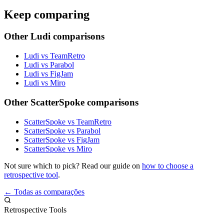
Keep comparing
Other Ludi comparisons
Ludi vs TeamRetro
Ludi vs Parabol
Ludi vs FigJam
Ludi vs Miro
Other ScatterSpoke comparisons
ScatterSpoke vs TeamRetro
ScatterSpoke vs Parabol
ScatterSpoke vs FigJam
ScatterSpoke vs Miro
Not sure which to pick? Read our guide on
how to choose a
retrospective tool
.
← Todas as comparações
Retrospective Tools