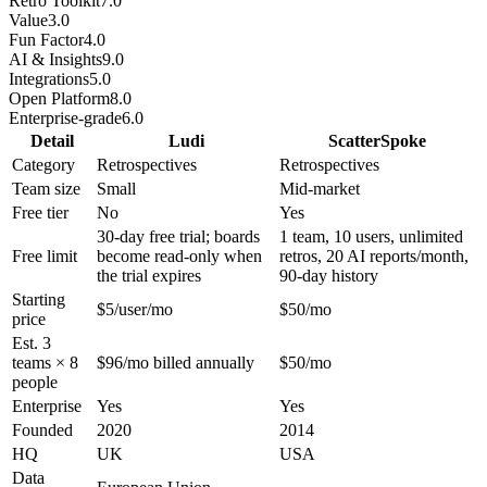
Retro Toolkit
7.0
Value
3.0
Fun Factor
4.0
AI & Insights
9.0
Integrations
5.0
Open Platform
8.0
Enterprise-grade
6.0
Detail
Ludi
ScatterSpoke
Category
Retrospectives
Retrospectives
Team size
Small
Mid-market
Free tier
No
Yes
30-day free trial; boards
1 team, 10 users, unlimited
Free limit
become read-only when
retros, 20 AI reports/month,
the trial expires
90-day history
Starting
$5/user/mo
$50/mo
price
Est. 3
teams × 8
$96/mo billed annually
$50/mo
people
Enterprise
Yes
Yes
Founded
2020
2014
HQ
UK
USA
Data