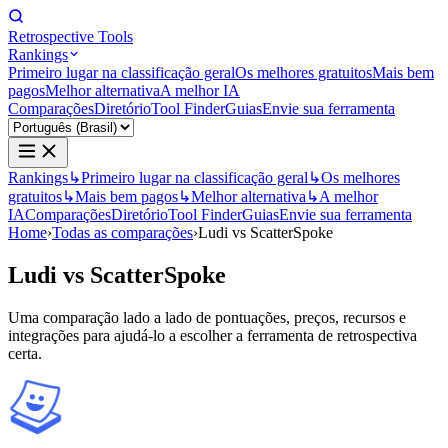
Retrospective Tools
Rankings
Primeiro lugar na classificação geral
Os melhores gratuitos
Mais bem
pagos
Melhor alternativa
A melhor IA
Comparações
Diretório
Tool Finder
Guias
Envie sua ferramenta
Rankings
↳
Primeiro lugar na classificação geral
↳
Os melhores
gratuitos
↳
Mais bem pagos
↳
Melhor alternativa
↳
A melhor
IA
Comparações
Diretório
Tool Finder
Guias
Envie sua ferramenta
Home
›
Todas as comparações
›
Ludi vs ScatterSpoke
Ludi
vs
ScatterSpoke
Uma comparação lado a lado de pontuações, preços, recursos e
integrações para ajudá-lo a escolher a ferramenta de retrospectiva
certa.