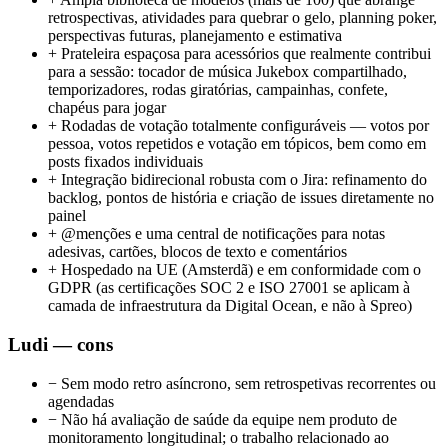
retrospectivas, atividades para quebrar o gelo, planning poker,
perspectivas futuras, planejamento e estimativa
+
Prateleira espaçosa para acessórios que realmente contribui
para a sessão: tocador de música Jukebox compartilhado,
temporizadores, rodas giratórias, campainhas, confete,
chapéus para jogar
+
Rodadas de votação totalmente configuráveis — votos por
pessoa, votos repetidos e votação em tópicos, bem como em
posts fixados individuais
+
Integração bidirecional robusta com o Jira: refinamento do
backlog, pontos de história e criação de issues diretamente no
painel
+
@menções e uma central de notificações para notas
adesivas, cartões, blocos de texto e comentários
+
Hospedado na UE (Amsterdã) e em conformidade com o
GDPR (as certificações SOC 2 e ISO 27001 se aplicam à
camada de infraestrutura da Digital Ocean, e não à Spreo)
Ludi — cons
−
Sem modo retro asíncrono, sem retrospetivas recorrentes ou
agendadas
−
Não há avaliação de saúde da equipe nem produto de
monitoramento longitudinal; o trabalho relacionado ao