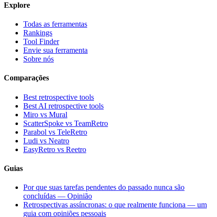
Explore
Todas as ferramentas
Rankings
Tool Finder
Envie sua ferramenta
Sobre nós
Comparações
Best retrospective tools
Best AI retrospective tools
Miro vs Mural
ScatterSpoke vs TeamRetro
Parabol vs TeleRetro
Ludi vs Neatro
EasyRetro vs Reetro
Guias
Por que suas tarefas pendentes do passado nunca são
concluídas — Opinião
Retrospectivas assíncronas: o que realmente funciona — um
guia com opiniões pessoais