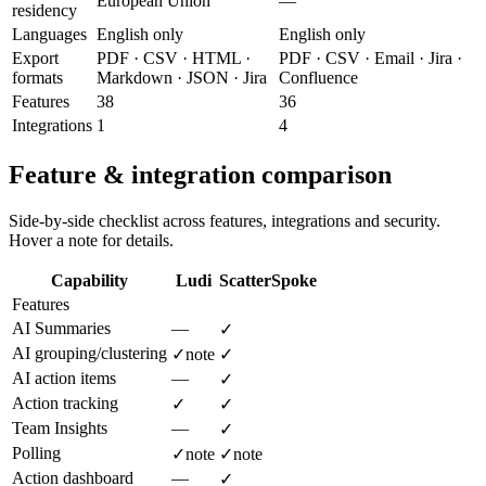
European Union
—
residency
Languages
English only
English only
Export
PDF · CSV · HTML ·
PDF · CSV · Email · Jira ·
formats
Markdown · JSON · Jira
Confluence
Features
38
36
Integrations
1
4
Feature & integration comparison
Side-by-side checklist across features, integrations and security.
Hover a note for details.
Capability
Ludi
ScatterSpoke
Features
AI Summaries
—
✓
AI grouping/clustering
✓
note
✓
AI action items
—
✓
Action tracking
✓
✓
Team Insights
—
✓
Polling
✓
note
✓
note
Action dashboard
—
✓