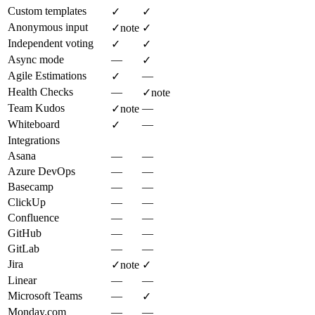
Custom templates
✓
✓
Anonymous input
✓
note
✓
Independent voting
✓
✓
Async mode
—
✓
Agile Estimations
—
✓
Health Checks
—
✓
note
Team Kudos
—
✓
note
Whiteboard
—
✓
Integrations
Asana
—
—
Azure DevOps
—
—
Basecamp
—
—
ClickUp
—
—
Confluence
—
—
GitHub
—
—
GitLab
—
—
Jira
✓
note
✓
Linear
—
—
Microsoft Teams
—
✓
Monday.com
—
—