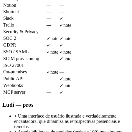
Notion
—
—
Shortcut
—
—
Slack
—
✓
Trello
—
✓
note
Security & Privacy
SOC 2
✓
note
✓
note
GDPR
✓
✓
SSO / SAML
✓
note
✓
note
SCIM provisioning
—
✓
note
ISO 27001
—
—
On-premises
—
✓
note
Public API
—
✓
note
Webhooks
—
✓
note
MCP server
—
✓
Ludi — pros
+
Uma interface de usuário ilustrada e verdadeiramente
encantadora, que dinamiza as retrospectivas presenciais e
remotas
+
Ampla biblioteca de modelos (mais de 100) que abrange