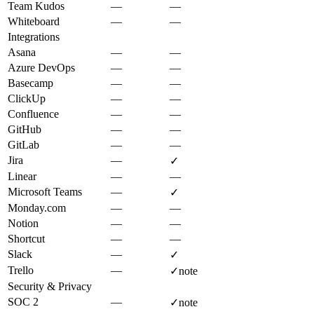
Team Kudos
—
—
Whiteboard
—
—
Integrations
Asana
—
—
Azure DevOps
—
—
Basecamp
—
—
ClickUp
—
—
Confluence
—
—
GitHub
—
—
GitLab
—
—
Jira
—
✓
Linear
—
—
Microsoft Teams
—
✓
Monday.com
—
—
Notion
—
—
Shortcut
—
—
Slack
—
✓
Trello
—
✓
note
Security & Privacy
SOC 2
—
✓
note