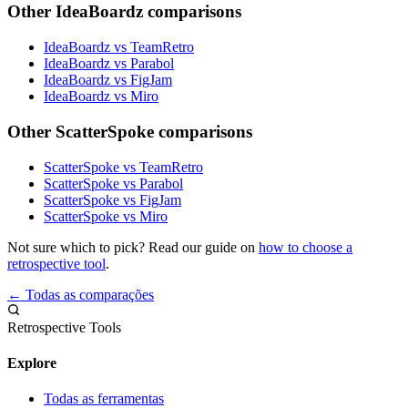
Other IdeaBoardz comparisons
IdeaBoardz vs TeamRetro
IdeaBoardz vs Parabol
IdeaBoardz vs FigJam
IdeaBoardz vs Miro
Other ScatterSpoke comparisons
ScatterSpoke vs TeamRetro
ScatterSpoke vs Parabol
ScatterSpoke vs FigJam
ScatterSpoke vs Miro
Not sure which to pick? Read our guide on
how to choose a
retrospective tool
.
← Todas as comparações
Retrospective Tools
Explore
Todas as ferramentas