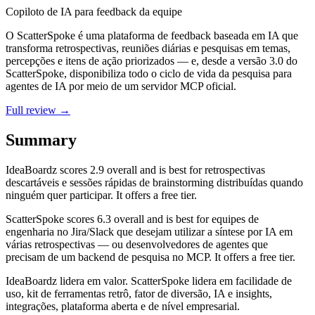
Copiloto de IA para feedback da equipe
O ScatterSpoke é uma plataforma de feedback baseada em IA que
transforma retrospectivas, reuniões diárias e pesquisas em temas,
percepções e itens de ação priorizados — e, desde a versão 3.0 do
ScatterSpoke, disponibiliza todo o ciclo de vida da pesquisa para
agentes de IA por meio de um servidor MCP oficial.
Full review →
Summary
IdeaBoardz
scores
2.9
overall and is best for retrospectivas
descartáveis e sessões rápidas de brainstorming distribuídas quando
ninguém quer participar. It offers a free tier.
ScatterSpoke
scores
6.3
overall and is best for equipes de
engenharia no Jira/Slack que desejam utilizar a síntese por IA em
várias retrospectivas — ou desenvolvedores de agentes que
precisam de um backend de pesquisa no MCP. It offers a free tier.
IdeaBoardz lidera em valor. ScatterSpoke lidera em facilidade de
uso, kit de ferramentas retrô, fator de diversão, IA e insights,
integrações, plataforma aberta e de nível empresarial.