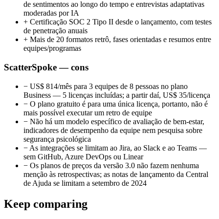
de sentimentos ao longo do tempo e entrevistas adaptativas
moderadas por IA
+
Certificação SOC 2 Tipo II desde o lançamento, com testes
de penetração anuais
+
Mais de 20 formatos retrô, fases orientadas e resumos entre
equipes/programas
ScatterSpoke — cons
−
US$ 814/mês para 3 equipes de 8 pessoas no plano
Business — 5 licenças incluídas; a partir daí, US$ 35/licença
−
O plano gratuito é para uma única licença, portanto, não é
mais possível executar um retro de equipe
−
Não há um modelo específico de avaliação de bem-estar,
indicadores de desempenho da equipe nem pesquisa sobre
segurança psicológica
−
As integrações se limitam ao Jira, ao Slack e ao Teams —
sem GitHub, Azure DevOps ou Linear
−
Os planos de preços da versão 3.0 não fazem nenhuma
menção às retrospectivas; as notas de lançamento da Central
de Ajuda se limitam a setembro de 2024
Keep comparing