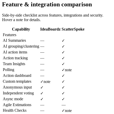
Feature & integration comparison
Side-by-side checklist across features, integrations and security.
Hover a note for details.
Capability
IdeaBoardz
ScatterSpoke
Features
AI Summaries
—
✓
AI grouping/clustering
—
✓
AI action items
—
✓
Action tracking
—
✓
Team Insights
—
✓
Polling
—
✓
note
Action dashboard
—
✓
Custom templates
✓
note
✓
Anonymous input
✓
✓
Independent voting
✓
✓
Async mode
✓
✓
Agile Estimations
—
—
Health Checks
—
✓
note