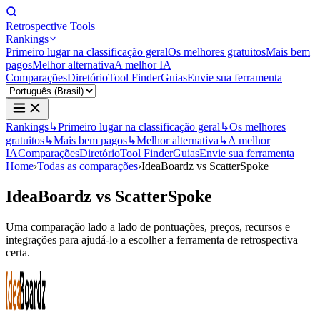
Retrospective Tools
Rankings
Primeiro lugar na classificação geral
Os melhores gratuitos
Mais bem
pagos
Melhor alternativa
A melhor IA
Comparações
Diretório
Tool Finder
Guias
Envie sua ferramenta
Rankings
↳
Primeiro lugar na classificação geral
↳
Os melhores
gratuitos
↳
Mais bem pagos
↳
Melhor alternativa
↳
A melhor
IA
Comparações
Diretório
Tool Finder
Guias
Envie sua ferramenta
Home
›
Todas as comparações
›
IdeaBoardz vs ScatterSpoke
IdeaBoardz
vs
ScatterSpoke
Uma comparação lado a lado de pontuações, preços, recursos e
integrações para ajudá-lo a escolher a ferramenta de retrospectiva
certa.