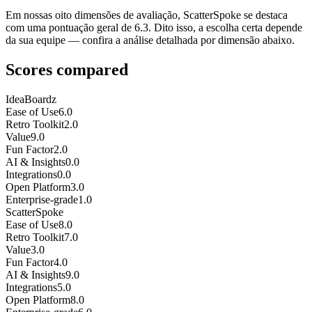
Em nossas oito dimensões de avaliação, ScatterSpoke se destaca
com uma pontuação geral de 6.3. Dito isso, a escolha certa depende
da sua equipe — confira a análise detalhada por dimensão abaixo.
Scores compared
IdeaBoardz
Ease of Use
6.0
Retro Toolkit
2.0
Value
9.0
Fun Factor
2.0
AI & Insights
0.0
Integrations
0.0
Open Platform
3.0
Enterprise-grade
1.0
ScatterSpoke
Ease of Use
8.0
Retro Toolkit
7.0
Value
3.0
Fun Factor
4.0
AI & Insights
9.0
Integrations
5.0
Open Platform
8.0