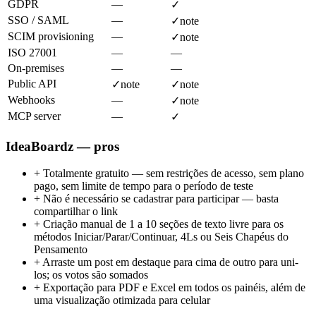
GDPR
—
✓
SSO / SAML
—
✓
note
SCIM provisioning
—
✓
note
ISO 27001
—
—
On-premises
—
—
Public API
✓
note
✓
note
Webhooks
—
✓
note
MCP server
—
✓
IdeaBoardz — pros
+
Totalmente gratuito — sem restrições de acesso, sem plano
pago, sem limite de tempo para o período de teste
+
Não é necessário se cadastrar para participar — basta
compartilhar o link
+
Criação manual de 1 a 10 seções de texto livre para os
métodos Iniciar/Parar/Continuar, 4Ls ou Seis Chapéus do
Pensamento
+
Arraste um post em destaque para cima de outro para uni-
los; os votos são somados
+
Exportação para PDF e Excel em todos os painéis, além de
uma visualização otimizada para celular