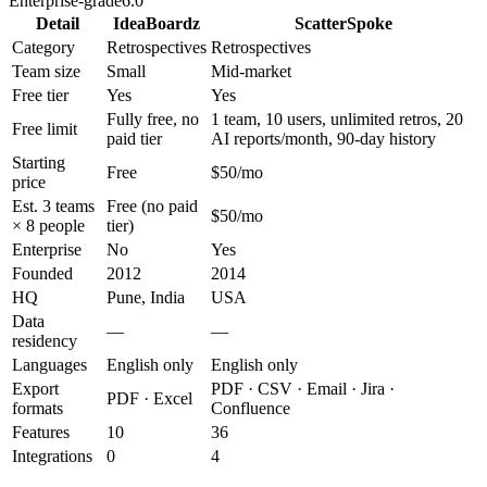
Enterprise-grade
6.0
Detail
IdeaBoardz
ScatterSpoke
Category
Retrospectives
Retrospectives
Team size
Small
Mid-market
Free tier
Yes
Yes
Fully free, no
1 team, 10 users, unlimited retros, 20
Free limit
paid tier
AI reports/month, 90-day history
Starting
Free
$50/mo
price
Est. 3 teams
Free (no paid
$50/mo
× 8 people
tier)
Enterprise
No
Yes
Founded
2012
2014
HQ
Pune, India
USA
Data
—
—
residency
Languages
English only
English only
Export
PDF · CSV · Email · Jira ·
PDF · Excel
formats
Confluence
Features
10
36
Integrations
0
4