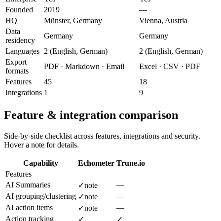
Founded
2019
—
HQ
Münster, Germany
Vienna, Austria
Data
Germany
Germany
residency
Languages
2 (English, German)
2 (English, German)
Export
PDF · Markdown · Email
Excel · CSV · PDF
formats
Features
45
18
Integrations
1
9
Feature & integration comparison
Side-by-side checklist across features, integrations and security.
Hover a note for details.
Capability
Echometer
Trune.io
Features
AI Summaries
—
✓
note
AI grouping/clustering
—
✓
note
AI action items
—
✓
note
Action tracking
✓
✓