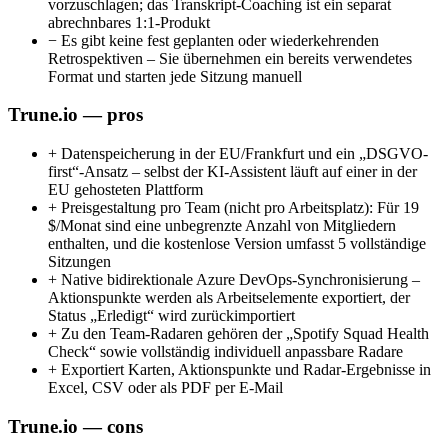
vorzuschlagen; das Transkript-Coaching ist ein separat
abrechnbares 1:1-Produkt
−
Es gibt keine fest geplanten oder wiederkehrenden
Retrospektiven – Sie übernehmen ein bereits verwendetes
Format und starten jede Sitzung manuell
Trune.io — pros
+
Datenspeicherung in der EU/Frankfurt und ein „DSGVO-
first“-Ansatz – selbst der KI-Assistent läuft auf einer in der
EU gehosteten Plattform
+
Preisgestaltung pro Team (nicht pro Arbeitsplatz): Für 19
$/Monat sind eine unbegrenzte Anzahl von Mitgliedern
enthalten, und die kostenlose Version umfasst 5 vollständige
Sitzungen
+
Native bidirektionale Azure DevOps-Synchronisierung –
Aktionspunkte werden als Arbeitselemente exportiert, der
Status „Erledigt“ wird zurückimportiert
+
Zu den Team-Radaren gehören der „Spotify Squad Health
Check“ sowie vollständig individuell anpassbare Radare
+
Exportiert Karten, Aktionspunkte und Radar-Ergebnisse in
Excel, CSV oder als PDF per E-Mail
Trune.io — cons