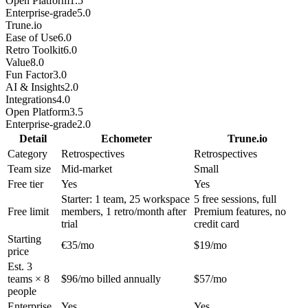
Open Platform
1.5
Enterprise-grade
5.0
Trune.io
Ease of Use
6.0
Retro Toolkit
6.0
Value
8.0
Fun Factor
3.0
AI & Insights
2.0
Integrations
4.0
Open Platform
3.5
Enterprise-grade
2.0
Detail
Echometer
Trune.io
Category
Retrospectives
Retrospectives
Team size
Mid-market
Small
Free tier
Yes
Yes
Starter: 1 team, 25 workspace
5 free sessions, full
Free limit
members, 1 retro/month after
Premium features, no
trial
credit card
Starting
€35/mo
$19/mo
price
Est. 3
teams × 8
$96/mo billed annually
$57/mo
people
Enterprise
Yes
Yes