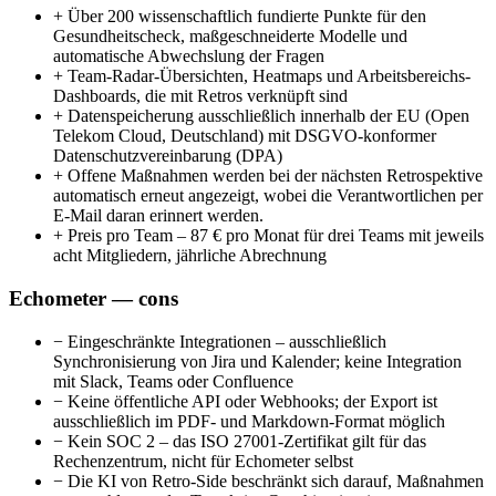
+
Über 200 wissenschaftlich fundierte Punkte für den
Gesundheitscheck, maßgeschneiderte Modelle und
automatische Abwechslung der Fragen
+
Team-Radar-Übersichten, Heatmaps und Arbeitsbereichs-
Dashboards, die mit Retros verknüpft sind
+
Datenspeicherung ausschließlich innerhalb der EU (Open
Telekom Cloud, Deutschland) mit DSGVO-konformer
Datenschutzvereinbarung (DPA)
+
Offene Maßnahmen werden bei der nächsten Retrospektive
automatisch erneut angezeigt, wobei die Verantwortlichen per
E-Mail daran erinnert werden.
+
Preis pro Team – 87 € pro Monat für drei Teams mit jeweils
acht Mitgliedern, jährliche Abrechnung
Echometer — cons
−
Eingeschränkte Integrationen – ausschließlich
Synchronisierung von Jira und Kalender; keine Integration
mit Slack, Teams oder Confluence
−
Keine öffentliche API oder Webhooks; der Export ist
ausschließlich im PDF- und Markdown-Format möglich
−
Kein SOC 2 – das ISO 27001-Zertifikat gilt für das
Rechenzentrum, nicht für Echometer selbst
−
Die KI von Retro-Side beschränkt sich darauf, Maßnahmen