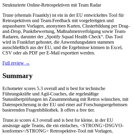
Strukturierte Online-Retrospektiven mit Team Radar
Trune (ehemals Fraankly) ist ein in der EU entwickeltes Tool für
Retrospektiven und Team-Feedback mit vorgefertigten und
anpassbaren Vorlagen, anonymen Karten, Clusterbildung per Drag-
and-Drop, Punktbewertung, Maßnahmenverfolgung sowie Team-
Radaren, darunter der „Spotify Squad Health Check“. Das Tool
wird in Frankfurt gehostet, die Anwendungsdaten stammen
ausschließlich aus der EU, und die Ergebnisse können in Excel,
CSV oder als PDF per E-Mail exportiert werden.
Full review →
Summary
Echometer
scores
5.3
overall and is best for technische
Führungskräfte und Agil-Coaches, die regelmäßige
Statusüberprüfungen im Zusammenhang mit Retros wünschen, mit
Datenspeicherung in der EU und einer auf Forschungsergebnissen
basierenden Fragenbibliothek. It offers a free tier.
Trune.io
scores
4.3
overall and is best for kleine, in der EU
ansässige agile Teams, die ein einfaches, <STRONG>DSGVO-
konformes</STRONG> Retrospektive-Tool mit Vorlagen,