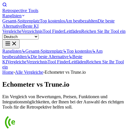
Retrospective Tools
Ranglisten
Gesamt-Spitzenplatz
Top kostenlos
Am bestbezahlten
Die beste
Alternative
Beste KI
Vergleiche
Verzeichnis
Tool Finder
Leitfäden
Reichen Sie Ihr Tool ein
Ranglisten
↳
Gesamt-Spitzenplatz
↳
Top kostenlos
↳
Am
bestbezahlten
↳
Die beste Alternative
↳
Beste
KI
Vergleiche
Verzeichnis
Tool Finder
Leitfäden
Reichen Sie Ihr Tool
ein
Home
›
Alle Vergleiche
›
Echometer vs Trune.io
Echometer
vs
Trune.io
Ein Vergleich von Bewertungen, Preisen, Funktionen und
Integrationsmöglichkeiten, der Ihnen bei der Auswahl des richtigen
Tools für die Retrospektive helfen soll.