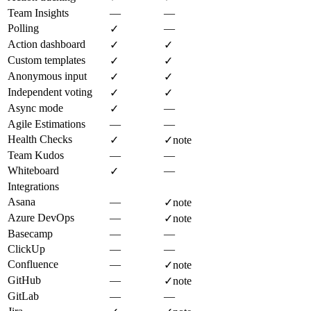
Team Insights
—
—
Polling
—
✓
Action dashboard
✓
✓
Custom templates
✓
✓
Anonymous input
✓
✓
Independent voting
✓
✓
Async mode
—
✓
Agile Estimations
—
—
Health Checks
✓
✓
note
Team Kudos
—
—
Whiteboard
—
✓
Integrations
Asana
—
✓
note
Azure DevOps
—
✓
note
Basecamp
—
—
ClickUp
—
—
Confluence
—
✓
note
GitHub
—
✓
note
GitLab
—
—