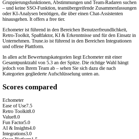
Gruppierungsfunktionen, Abstimmungen und Team-Radaren suchen
– und keine SSO-Funktion, teamübergreifende Zusammenfassungen
oder KI-Analysen benötigen, die über einen Chat-Assistenten
hinausgehen. It offers a free tier.
Echometer ist führend in den Bereichen Benutzerfreundlichkeit,
Retro-Toolkit, Spaßfaktor, KI & Erkenntnisse und für den Einsatz in
Unternehmen. Trune.io ist führend in den Bereichen Integrationen
und offene Plattform.
In allen acht Bewertungskategorien liegt Echometer mit einer
Gesamtpunktzahl von 5.3 an der Spitze. Die richtige Wahl hängt
jedoch von Ihrem Team ab – sehen Sie sich dazu die nach
Kategorien gegliederte Aufschlüsselung unten an.
Scores compared
Echometer
Ease of Use
7.5
Retro Toolkit
8.0
Value
8.0
Fun Factor
5.0
AI & Insights
4.0
Integrations
3.0