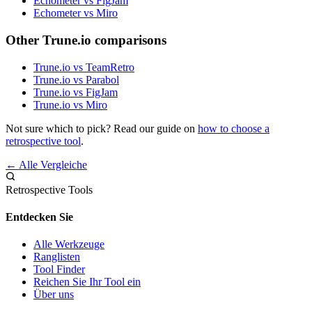
Echometer vs FigJam
Echometer vs Miro
Other Trune.io comparisons
Trune.io vs TeamRetro
Trune.io vs Parabol
Trune.io vs FigJam
Trune.io vs Miro
Not sure which to pick? Read our guide on
how to choose a
retrospective tool
.
← Alle Vergleiche
Retrospective Tools
Entdecken Sie
Alle Werkzeuge
Ranglisten
Tool Finder
Reichen Sie Ihr Tool ein
Über uns