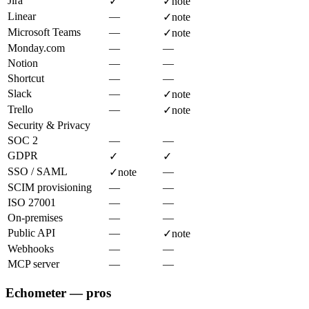
Jira
✓
✓
note
Linear
—
✓
note
Microsoft Teams
—
✓
note
Monday.com
—
—
Notion
—
—
Shortcut
—
—
Slack
—
✓
note
Trello
—
✓
note
Security & Privacy
SOC 2
—
—
GDPR
✓
✓
SSO / SAML
—
✓
note
SCIM provisioning
—
—
ISO 27001
—
—
On-premises
—
—
Public API
—
✓
note
Webhooks
—
—
MCP server
—
—
Echometer — pros